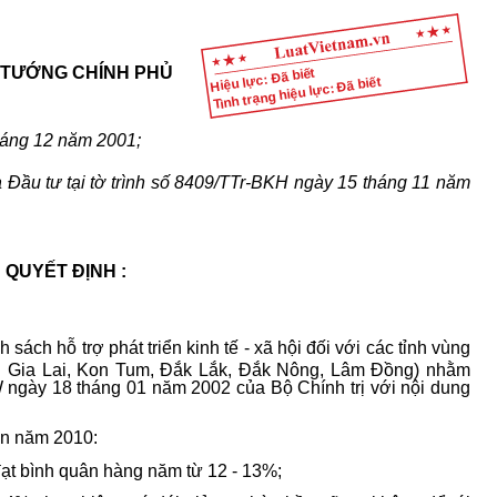
 TƯỚNG CHÍNH PHỦ
Hiệu lực: Đã biết
Tình trạng hiệu lực: Đã biết
háng 12 năm 2001;
 Đầu tư tại tờ trình số 8409/TTr-BKH ngày 15 tháng 11 năm
QUYẾT ĐỊNH :
 sách hỗ trợ phát triển kinh tế - xã hội đối với các tỉnh vùng
: Gia Lai, Kon Tum, Đắk Lắk, Đắk Nông, Lâm Đồng) nhằm
W ngày 18 tháng 01 năm 2002 của Bộ Chính trị với nội dung
đến năm 2010:
ạt bình quân hàng năm từ 12 - 13%;