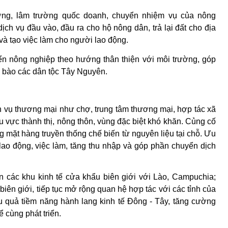
ờng, lâm tr­ường quốc doanh, chuyển nhiệm vụ của nông
ch vụ đầu vào, đầu ra cho hộ nông dân, trả lại đất cho địa
à tạo việc làm cho ng­ười lao động.
ển nông nghiệp theo hướng thân thiện với môi trường, góp
g bào các dân tộc Tây Nguyên.
h vụ thương mại như chợ, trung tâm thương mại, hợp tác xã
 vực thành thị, nông thôn, vùng đặc biệt khó khăn. Củng cố
 mặt hàng truyền thống chế biến từ nguyên liệu tại chỗ. Ưu
t lao động, việc làm, tăng thu nhập và góp phần chuyển dịch
n các khu kinh tế cửa khẩu biên giới với Lào, Campuchia;
biên giới,
tiếp tục mở rộng quan hệ hợp tác với các tỉnh của
 quả tiềm năng hành lang kinh tế Đông - Tây, tăng cường
 cùng phát triển.