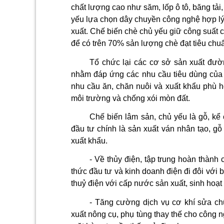
chất lượng cao như săm, lốp ô tô, băng tải,
yếu lựa chọn dây chuyền công nghệ hợp lý
xuất. Chế biến chè chủ yếu giữ công suất c
để có trên 70% sản lượng chè đạt tiêu chu
Tổ chức lại các cơ sở sản xuất đườn
nhằm đáp ứng các nhu cầu tiêu dùng của 
nhu cầu ăn, chăn nuôi và xuất khẩu phù h
môi trường và chống xói mòn đất.
Chế biến lâm sản, chủ yếu là gỗ, kể
đầu tư chính là sản xuất ván nhân tạo, g
xuất khẩu.
- Về thủy điện, tập trung hoàn thàn
thức đầu tư­ và kinh doanh điện đi đôi với 
thuỷ điện với cấp nước sản xuất, sinh hoạ
- Tăng cư­ờng dịch vụ cơ khí sửa ch
xuất nông cụ, phụ tùng thay thế cho công ng