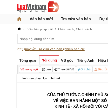
Văn bản mới
Tra cứu văn bản
Dự t
Văn bản pháp luật
Chính sách,
Chính sách
👉
Quay về: Tra cứu văn bản (phiên bản cũ)
Nội dung
Tổng quan
VB gốc
Tiếng Anh
Hiệu 
VB song ngữ
Lưu
Theo dõi VB
Ghi chú
Báo lỗi
Tình trạng hiệu lực:
Đã biết
CỦA THỦ TƯỚNG CHÍNH PHỦ
S
VỀ VIỆC BAN HÀNH MỘT SỐ
KINH TẾ - XÃ HỘI ĐỐI VỚI