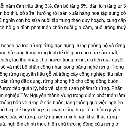
i năm đàn trâu tăng 3%, đàn bò tăng 6%, đàn lợn tăng từ 3
àn bò thịt, bò sữa, hướng tới sản xuất hàng hoá tập trung có
 nghìn con bò sữa nuôi tập trung theo quy hoạch, cung cấp
 hộ gia đình phát triển chăn nuôi gia cầm, nuôi trồng thuỷ
 hoạch ba loại rừng: rừng đặc dụng, rừng phòng hộ và rừng
ng hộ sang trồng rừng kinh tế để giao cho dân sản xuất,
iến, tạo thu nhập cho người trồng rừng, ưu tiên giải quyết
ểu số và một bộ phận công nhân sống bằng nghề rừng.
Trong
rồng rừng nguyên liệu gỗ và trồng cây công nghiệp lâu năm
khoán rừng đặc dụng, rừng phòng hộ cho cộng đồng buôn
ỗ trực tiếp quản lý, bảo vệ, tận thu sản phẩm từ rừng. Phấn
m nghiệp Tây Nguyên thành Vùng trọng điểm phát triển lâm
 chúng bảo vệ rừng ở các buôn, làng thông qua việc nghiên
phù hợp để huy động sức mạnh tổng hợp của chính quyền,
g việc bảo vệ rừng; xử lý nghiêm minh nạn khai thác rừng
quả, nghiêm chỉnh thực hiện chủ trương đóng cửa rừng ở