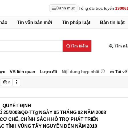
|
Danh mục
Tổng đài trực tuyến
19006
hảo
Tin văn bản mới
Tin pháp luật
Bản tin luật
Tìm kiếm
Tìm nâ
lực
VB liên quan
Lược đồ
Nội dung hợp nhất
Tải về
In
QUYẾT ĐỊNH
Ố
25
/2008/QĐ-TTg NGÀY 05 THÁNG 02 NĂM 2008
 CƠ CHẾ, CHÍNH SÁCH HỖ TRỢ PHÁT TRIỂN
 CÁC TỈNH VÙNG TÂY NGUYÊN ĐẾN NĂM 2010