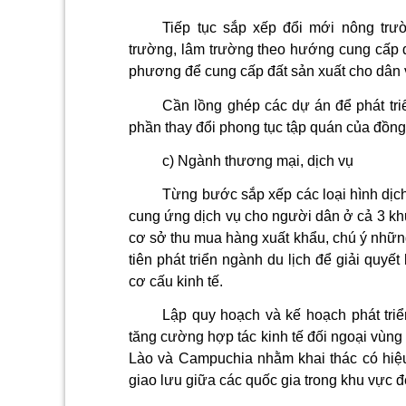
Tiếp tục sắp xếp đổi mới nông trư
trường, lâm trường theo hướng cung cấp dị
phương để cung cấp đất sản xuất cho dân v
Cần lồng ghép các dự án để phát tri
phần thay đổi phong tục tập quán của đồn
c) Ngành thư­ơng mại, dịch vụ
Từng bước sắp xếp các loại hình dịc
cung ứng dịch vụ cho người dân ở cả 3 khu
cơ sở thu mua hàng xuất khẩu, chú ý những
tiên phát triển ngành du lịch để giải quyế
cơ cấu kinh tế.
Lập quy hoạch và kế hoạch phát triể
tăng cường hợp tác kinh tế đối ngoại vùng 
Lào và Campuchia nhằm khai thác có hiệu
giao lưu giữa các quốc gia trong khu vực để