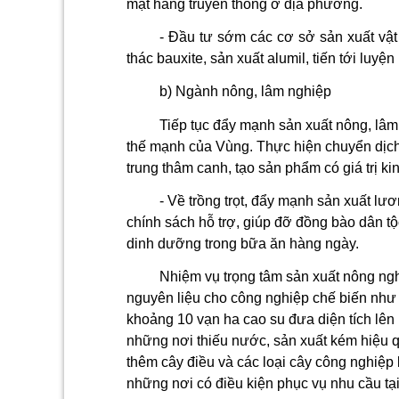
mặt hàng truyền thống ở địa phương.
- Đầu tư­ sớm các cơ sở sản xuất vật
thác bauxite, sản xuất alumil, tiến tới luyện
b) Ngành nông, lâm nghiệp
Tiếp tục đẩy mạnh sản xuất nông, lâm 
thế mạnh của Vùng. Thực hiện chuyển dịch
trung thâm canh, tạo sản phẩm có giá trị ki
-
Về trồng trọt, đẩy mạnh sản xuất l­ư
chính sách hỗ trợ, giúp đỡ đồng bào dân tộ
dinh dư­ỡng trong bữa ăn hàng ngày.
Nhiệm vụ trọng tâm sản xuất nông nghi
nguyên liệu cho công nghiệp chế biến như c
khoảng 10 vạn ha cao su đưa diện tích lên 
những nơi thiếu nước, sản xuất kém hiệu qu
thêm cây điều và các loại cây công nghiệp k
những nơi có điều kiện phục vụ nhu cầu tại