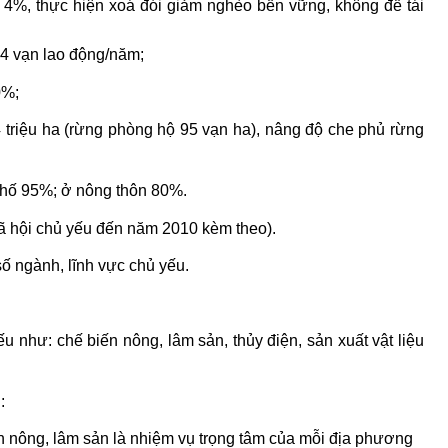
- 4%, thực hiện xoá đói giảm nghèo bền vững, không để tái
 14 vạn lao động/năm;
0%;
4 triệu ha (rừng phòng hộ 95 vạn ha), nâng độ che phủ rừng
phố 95%; ở nông thôn 80%.
- xã hội chủ yếu đến năm 2010 kèm theo).
số ngành, lĩnh vực chủ yếu.
u như: chế biến nông, lâm sản, thủy điện, sản xuất vật liệu
:
n nông, lâm sản là nhiệm vụ trọng tâm của mỗi địa phương