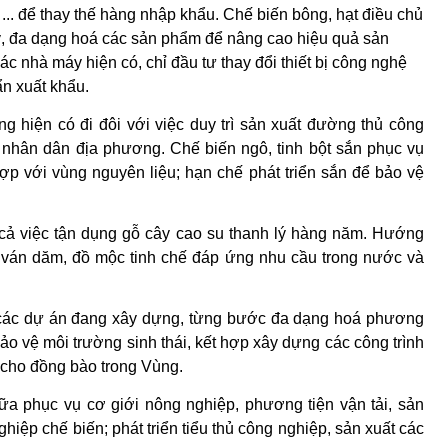
 ... để thay thế hàng nhập khẩu. Chế biến bông, hạt điều chủ
, đa dạng hoá các sản phẩm để nâng cao hiệu quả sản
ác nhà máy hiện có, chỉ đầu tư thay đổi thiết bị công nghệ
ẩn xuất khẩu.
g hiện có đi đôi với việc duy trì sản xuất đường thủ công
nhân dân địa phương. Chế biến ngô, tinh bột sắn phục vụ
ợp với vùng nguyên liệu; hạn chế phát triển sắn để bảo vệ
 cả việc tận dụng gỗ cây cao su thanh lý hàng năm. Hướng
ỗ ván dăm, đồ mộc tinh chế đáp ứng nhu cầu trong nước và
h các dự án đang xây dựng, từng bước đa dạng hoá ph­ương
bảo vệ môi trường sinh thái, kết hợp xây dựng các công trình
t cho đồng bào trong Vùng.
ữa phục vụ cơ giới nông nghiệp, phương tiện vận tải, sản
hiệp chế biến; phát triển tiểu thủ công nghiệp, sản xuất các