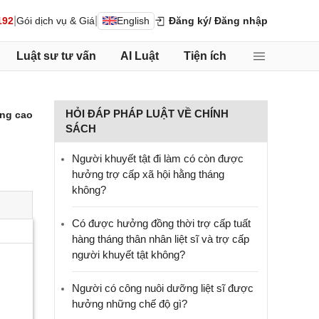
|
|
192
Gói dịch vụ & Giá
English
Đăng ký
/ Đăng nhập
Luật sư tư vấn
AI Luật
Tiện ích
HỎI ĐÁP PHÁP LUẬT VỀ CHÍNH
ng cao
SÁCH
Người khuyết tật đi làm có còn được
hưởng trợ cấp xã hội hằng tháng
không?
​Có được hưởng đồng thời trợ cấp tuất
hàng tháng thân nhân liệt sĩ và trợ cấp
người khuyết tật không?
Người có công nuôi dưỡng liệt sĩ được
hưởng những chế độ gì?