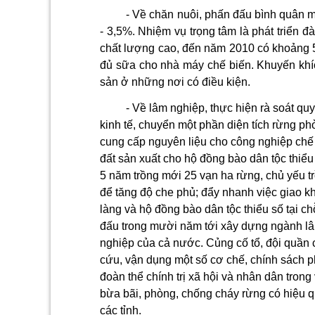
- Về chăn nuôi,
phấn đấu bình quân mỗ
- 3,5%. Nhiệm
vụ trọng tâm là phát triển đ
chất lượng cao, đến năm 2010 có khoảng 5
đủ sữa cho nhà máy chế biến. Khuyến khích
sản ở những nơi có điều kiện.
- Về lâm nghiệp, thực hiện rà
soát quy
kinh tế,
chuyển một phần diện tích rừng phò
cung cấp nguyên liệu cho công nghiệp chế b
đất sản xuất cho hộ đồng bào dân tộc thi
5 năm trồng mới 25 vạn ha rừng, chủ yếu t
để tăng độ che
phủ; đẩy nhanh việc giao 
làng và hộ đồng bào dân tộc thiểu số tại ch
đấu trong mười năm tới xây dựng ngành lâ
nghiệp của cả n­ước.
Củng
cố tổ, đội quần
cứu, vận dụng một số cơ chế, chính sách 
đoàn thể chính trị xã hội và nhân dân tron
bừa bãi, phòng, chống cháy rừng có hiệu 
các tỉnh
.