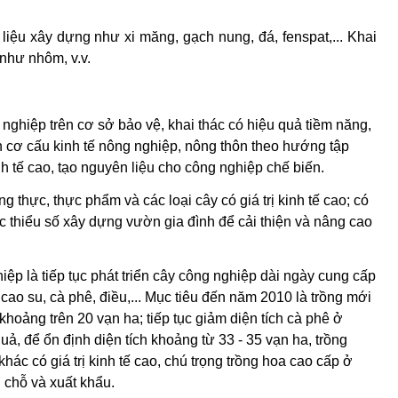
 liệu xây dựng như xi măng, gạch nung, đá, fenspat,... Khai
 nh­ư nhôm, v.v.
nghiệp trên cơ sở bảo vệ, khai thác có hiệu quả tiềm năng,
 cơ cấu kinh tế nông nghiệp, nông thôn theo hướng tập
nh tế cao, tạo nguyên liệu cho công nghiệp
chế biến.
ơng thực,
thực phẩm và các loại cây có giá trị kinh tế cao; có
c thiểu số xây dựng v­ườn gia đình để cải thiện và nâng cao
ệp là tiếp tục phát triển cây công nghiệp dài ngày cung cấp
ao su, cà phê, điều,... Mục tiêu đến năm 2010 là trồng mới
khoảng trên 20 vạn ha; tiếp tục giảm diện tích cà phê ở
ả, để ổn định diện tích khoảng từ 33 - 35 vạn ha, trồng
hác có giá trị kinh tế cao, chú trọng trồng hoa cao cấp ở
 chỗ và xuất khẩu.