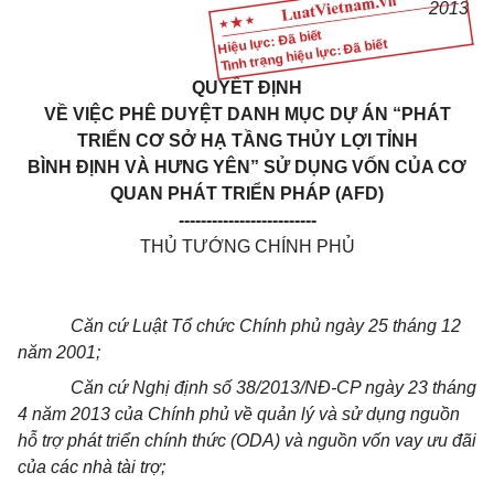
2013
Hiệu lực: Đã biết
Tình trạng hiệu lực: Đã biết
QUYẾT ĐỊNH
VỀ VIỆC PHÊ DUYỆT DANH MỤC DỰ ÁN “PHÁT
TRIỂN CƠ SỞ HẠ TẦNG THỦY LỢI TỈNH
BÌNH ĐỊNH VÀ HƯNG YÊN” SỬ DỤNG VỐN CỦA CƠ
QUAN PHÁT TRIỂN PHÁP (AFD)
-------------------------
THỦ TƯỚNG CHÍNH PHỦ
Căn cứ Luật Tổ chức Chính phủ ngày 25 tháng 12
năm 2001;
Căn cứ Nghị định số 38/2013/NĐ-CP ngày 23 tháng
4 năm 2013 của Chính phủ về quản lý và sử dụng nguồn
hỗ trợ phát triển chính thức (ODA) và nguồn vốn vay ưu đãi
của các nhà tài trợ;