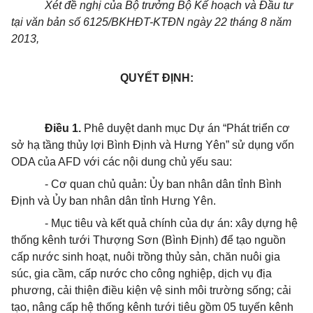
Xét đề nghị của Bộ trưởng Bộ Kế hoạch và Đầu tư
tại văn bản số 6125/BKHĐT-KTĐN ngày 22 tháng 8 năm
2013,
QUYẾT ĐỊNH:
Điều 1.
Phê duyệt danh mục Dự án “Phát triển cơ
sở hạ tầng thủy lợi Bình Định và Hưng Yên” sử dụng vốn
ODA của AFD với các nội dung chủ yếu sau:
- Cơ quan chủ quản: Ủy ban nhân dân tỉnh Bình
Định và Ủy ban nhân dân tỉnh Hưng Yên.
- Mục tiêu và kết quả chính của dự án: xây dựng hệ
thống kênh tưới Thượng Sơn (Bình Định) để tạo nguồn
cấp nước sinh hoạt, nuôi trồng thủy sản, chăn nuôi gia
súc, gia cầm, cấp nước cho công nghiệp, dịch vụ địa
phương, cải thiện điều kiện vệ sinh môi trường sống; cải
tạo, nâng cấp hệ thống kênh tưới tiêu gồm 05 tuyến kênh