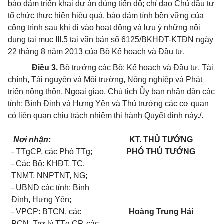
bảo đảm triển khai dự án đúng tiến độ; chỉ đạo Chủ đầu tư
tổ chức thực hiện hiệu quả, bảo đảm tính bền vững của
công trình sau khi đi vào hoạt động và lưu ý những nội
dung tại mục III.5 tại văn bản số 6125/BKHĐT-KTĐN ngày
22 tháng 8 năm 2013 của Bộ Kế hoạch và Đầu tư.
Điều 3.
Bộ trưởng các Bộ: Kế hoạch và Đầu tư, Tài
chính, Tài nguyên và Môi trường, Nông nghiệp và Phát
triển nông thôn, Ngoại giao, Chủ tịch Ủy ban nhân dân các
tỉnh: Bình Định và Hưng Yên và Thủ trưởng các cơ quan
có liên quan chịu trách nhiệm thi hành Quyết định này./.
Nơi nhận:
KT. THỦ TƯỚNG
- TTgCP, các Phó TTg;
PHÓ THỦ TƯỚNG
- Các Bộ: KHĐT, TC,
TNMT, NNPTNT, NG;
- UBND các tỉnh: Bình
Định, Hưng Yên;
- VPCP: BTCN, các
Hoàng Trung Hải
PCN, Trợ lý TTg CP, các