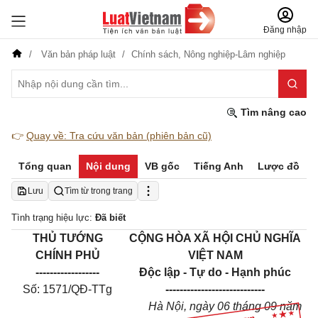
Đăng nhập
Văn bản pháp luật
Chính sách,
Nông nghiệp-Lâm nghiệp
Tìm nâng cao
👉
Quay về: Tra cứu văn bản (phiên bản cũ)
Tổng quan
Nội dung
VB gốc
Tiếng Anh
Lược đồ
Lưu
Tìm từ trong trang
Tình trạng hiệu lực:
Đã biết
THỦ TƯỚNG
CỘNG HÒA XÃ HỘI CHỦ NGHĨA
CHÍNH PHỦ
VIỆT NAM
------------------
Độc lập - Tự do - Hạnh phúc
Số: 1571/QĐ-TTg
----------------------------
Hà Nội, ngày 06 tháng 09 năm