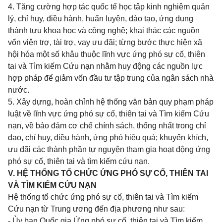
4. Tăng cường hợp tác quốc tế học tập kinh nghiệm quản
lý, chỉ huy, điều hành, huấn luyện, đào tạo, ứng dụng
thành tựu khoa học và công nghệ; khai thác các nguồn
vốn viện trợ, tài trợ, vay ưu đãi; từng bước thực hiện xã
hội hóa một số khâu thuộc lĩnh vực ứng phó sự cố, thiên
tai và Tìm kiếm Cứu nạn nhằm huy động các nguồn lực
hợp pháp để giảm vốn đầu tư tập trung của ngân sách nhà
nước.
5. Xây dựng, hoàn chỉnh hệ thống
văn
bản quy phạm pháp
luật về lĩnh vực ứng phó sự cố, thiên tai và Tìm kiếm Cứu
nạn, về bảo đảm cơ chế chính sách, thống nhất trong chỉ
đạo, chỉ huy, điều hành, ứng phó hiệu quả; khuyến khích,
ưu đãi các thành phần tự nguyện tham gia hoạt động ứng
phó sự cố, thiên tai và tìm kiếm cứu nạn.
V. HỆ THỐNG TỔ CHỨC ỨNG PHÓ SỰ CỐ, THIÊN TAI
VÀ TÌM KIẾM CỨU NẠN
Hệ thống tổ chức ứng phó sự cố, thiên tai và Tìm kiếm
Cứu nạn từ Trung ương đến địa phương như sau:
- Ủy ban
Quốc gia Ứng phó sự cố, thiên tai và Tìm kiếm