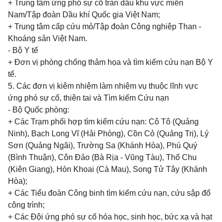
+ Trung tâm ứng phó sự cố tràn dầu khu vực miền
Nam/Tập đoàn Dầu khí Quốc gia Việt Nam;
+ Trung tâm cấp cứu mỏ/Tập đoàn Công nghiệp Than -
K
hoán
g sản Việt Nam.
- Bộ Y tế
+ Đơn vị phòng chống thảm họa và tìm kiếm cứu nạn Bộ Y
tế.
5. Các
đơn vị
kiêm nhiệm làm nhiệm vụ thuộc lĩnh vực
ứng phó sự cố, thiên tai và Tìm kiếm Cứu nạn
- Bộ Quốc phòng:
+ Các Trạm phối hợp tìm kiếm cứu nạn: Cô Tô (Quảng
Ninh), Bạch Long Vĩ (Hải Phòng), Cồn Cỏ (Quảng Trị), Lý
Sơn (Quảng Ngãi), Trường Sa (Khánh Hòa), Phú Quý
(Bình Thuận), Côn Đảo (Bà Rịa - Vũng Tàu), Thổ Chu
(Kiên Giang), Hòn Khoai (Cà Mau), Song Tử Tây (Khánh
Hòa);
+ Các Tiểu đoàn Công binh tìm kiếm cứu nạn, cứu sập đổ
công trình;
+ Các Đội ứng phó sự cố
hóa
học, sinh học, bức xạ và hạt