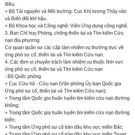
điều.
+ Bộ Tài nguyên và Môi trường: Cục Khí tượng Th
ủy
văn
và Biến đổi khí hậu.
+ Bộ Khoa học và Công nghệ: Viện Ứng dụng công nghệ.
3. Ban Chỉ huy Phòng, chống thiên tai và Tìm kiếm Cứu
nạn địa phương
Cơ quan quân sự các cấp làm nhiệm vụ thường trực về
ứng phó sự cố, thiên tai và Tìm kiếm Cứu nạn.
4. Các đơn vị chuyên trách làm nhiệm vụ thuộc lĩnh vực
ứng phó sự cố, thiên tai và Tìm kiếm Cứu nạn
- Bộ Quốc phòng
+ Cục Cứu hộ - Cứu nạn (Văn phòng
Ủy ban Quốc gia
Ứng phó
sự cố, thiên tai và Tìm kiếm Cứu nạn);
+ Trung tâm Quốc gia huấn luyện tìm kiếm cứu nạn đường
không;
+ Trung tâm Quốc gia huấn luyện tìm kiếm cứu nạn đường
biển;
+ Trung tâm Ứng phó sự cố tràn dầu khu vực miền Bắc;
+ Trung tâm Ứng phó sự cố tràn dầu khu vực miền Trung;