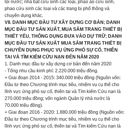
lội nước; nhà bạt cứu sinh các loại, phao áo cứu sinh,
phao cứu sinh các loại và các trang bị phổ thông và
chuyên dụng khác.
VII. DANH MỤC ĐẦU TƯ XÂY DỰNG CƠ BẢN; DANH
MỤC ĐẦU TƯ SẢN XUẤT, MUA SẮM TRANG THIẾT BỊ
THIẾT YẾU, THÔNG DỤNG ĐƯA VÀO DỰ TRỮ; DANH
MỤC ĐẦU TƯ SẢN XUẤT MUA SẮM TRANG THIẾT BỊ
CHUYÊN DỤNG PHỤC VỤ ỨNG PHÓ SỰ CỐ, THIÊN
TAI VÀ TÌM KIẾM CỨU NẠN ĐẾN NĂM 2020
1. Danh mục đầu tư xây dựng cơ bản đến năm 2020
- Tổng nhu cầu kinh phí: 2.220.000 triệu đồng.
+ Giai đoạn 2014 - 2015: 340.000 triệu đồng (Nguồn vốn:
Đầu tư theo Chương trình mục tiêu, nhiệm vụ cụ thể cho
lĩnh vực ứng phó sự cố, thiên tai và Tìm kiếm Cứu nạn là
270.000 triệu đồng; vốn ngành Quản lý nhà nước là
70.000 triệu đồng).
+ Giai đoạn 2016 - 2020: 1.880.000 triệu đồng (Nguồn vốn:
Đầu tư theo Chương trình mục tiêu, nhiệm vụ cụ thể cho
lĩnh vực ứng phó sự cố, thiên tai và Tìm kiếm Cứu nạn là