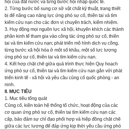
hội của đất nước và từng bước hội nhập quốc tế.
2. Từng bước bổ sung cơ sở vật chất kỹ thuật, trang thiết
bị để nâng cao năng lực ứng phó sự cố, thiên tai và tìm
kiếm cứu nạn cho các đơn vị chuyên trách, kiêm nhiệm.
3. Huy động mọi nguồn lực xã hội, khuyến khích các thành
phần kinh tế tham gia vào công tác ứng phó sự cố, thiên
tai và tìm kiếm cứu nạn; phát triển mô hình dịch vụ công,
từng bước xã hội
hóa
ở một số khâu, một số lực lượng
ứng phó sự cố, thiên tai và tìm kiếm cứu nạn.
4. Kết hợp chặt chẽ giữa quá trình thực hiện Quy hoạch
ứng phó sự cố, thiên tai và tìm kiếm cứu nạn gắn với phát
triển kinh tế - xã hội và yêu cầu củng cố quốc phòng - an
ninh.
II. MỤC TIÊU
1. Mục tiêu tổng quát
Củng cố, kiện toàn hệ thống tổ chức, hoạt động của các
cơ quan ứng phó sự cố, thiên tai tìm kiếm cứu nạn các
cấp, bảo đảm sự chỉ đạo phối hợp và hiệp đồng chặt chẽ
giữa các lực lượng để đáp ứng kịp thời yêu cầu ứng phó