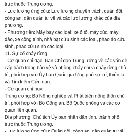
trực thuộc Trung ương.
- Lực lượng ứng cứu: Lực lượng chuyên trách, quân đội,
công an, dân quân tự vệ và các lực lượng khác của địa
phương.
- Phương tiện: Máy bay các loại; xe ô tô, máy xúc, máy
đào, xe công trình, nhà bạt cứu sinh các loại, phao áo cứu
sinh, phao cứu sinh các loại.
11. Sự cố cháy rừng
- Cơ quan chỉ đạo: Ban Chỉ đạo Trung ương về các vấn đề
cấp bách trong bảo vệ và phòng cháy chữa cháy rừng chủ
trì, phối hợp với
Ủy ban Quốc gia Ứng phó
sự cố, thiên tai
và Tìm kiếm Cứu nạn.
- Cơ quan chỉ huy:
Trung ương: Bộ Nông nghiệp và Phát triển nông thôn chủ
trì,
phối hợp
với Bộ Công an, Bộ Quốc phòng và các cơ
quan liên quan.
Địa phương: Chủ tịch
Ủy ban
nhân dân tỉnh, thành phố
trực thuộc Trung ương.
- Lực lượng ứng cứu: Quân đội, công an, dân quân tự vệ,