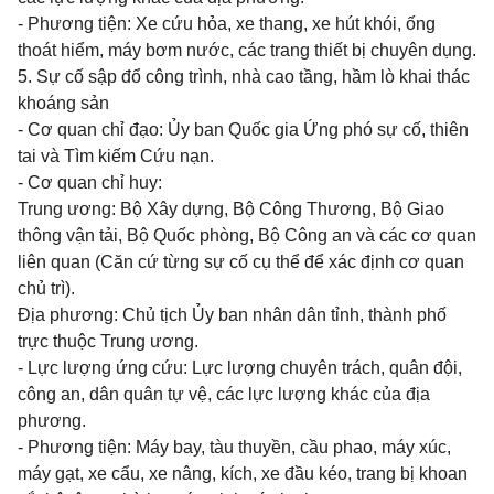
- Phương tiện: Xe cứu hỏa, xe thang, xe hút khói, ống
thoát
hiểm, máy bơm nước, các trang thiết bị chuyên dụng.
5. Sự cố sập đổ công trình, nhà cao tầng, hầm lò khai thác
k
hoán
g sản
- Cơ quan chỉ đạo:
Ủy ban Quốc gia Ứng phó
sự cố, thiên
tai và Tìm kiếm Cứu nạn.
- Cơ quan chỉ huy:
Trung ương: Bộ Xây dựng, Bộ Công Thương, Bộ Giao
thông vận tải, Bộ Quốc phòng, Bộ Công an và các cơ quan
liên quan (Căn cứ từng sự cố cụ thể để xác định cơ quan
chủ trì).
Địa phương: Chủ tịch
Ủy ban
nhân dân tỉnh,
thành phố
trực thuộc Trung ương.
- Lực lượng ứng cứu: Lực lượng chuyên trách, quân đội,
công an, dân quân tự vệ, các lực lượng khác của địa
phương.
- Phương tiện: Máy bay, tàu thuyền, cầu phao, máy xúc,
máy gạt, xe cẩu, xe nâng, kích, xe đầu kéo, trang bị khoan