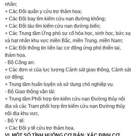
nhân;
+ Các Đội quân y cứu trợ thảm họa;
+ Các Đội bay tìm kiếm cứu nạn đường không;
+ Các Đội tàu tìm kiếm cứu nạn đường biển;
+ Các Trung tâm Ứng phó sự cố
hóa
học, sinh học, bức xạ
và hạt nhân khu vực miền Bắc, miền Trung, miền Nam;
+ Các Đội thông tin liên lạc cơ động ứng phó thiên tai,
thảm họa.
- Bộ Công an:
+ Các
đơn vị
của lực lượng Cảnh sát giao thông, Cảnh sát
cơ động;
+ Trung tâm huấn luyện và sử dụng chó nghiệp vụ.
- Bộ Giao thông vận tải:
+ Trung tâm
Phối hợp
tìm kiếm cứu nạn Đường th
ủy
nội
địa và các Trạm phối hợp tìm kiếm cứu nạn Đường th
ủy
nội địa khu vực.
- Bộ Y tế:
+ Các Đội y tế cứu trợ thảm họa.
VI. MỘT SỐ TÌNH HUỐNG CƠ BẢN; XÁC ĐỊNH CƠ