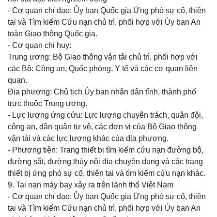
- Cơ quan chỉ đạo:
Ủy ban Quốc gia Ứng phó
sự cố, thiên
tai và Tìm kiếm Cứu nạn chủ trì, phối hợp với
Ủy ban
An
toàn Giao thông Quốc gia.
- Cơ quan chỉ huy:
Trung ương: Bộ Giao thông vận tải chủ trì, phối hợp với
các Bộ: Công an,
Quốc
phòng, Y tế và các cơ quan liên
quan.
Địa phương: Chủ tịch
Ủy ban
nhân dân tỉnh, thành phố
trực thuộc Trung ương.
- Lực lượng ứng cứu: Lực lượng chuyên trách, quân đội,
công an, dân quân tự vệ, các đơn vị của Bộ Giao thông
vận tải và các lực lượng khác của địa phương.
- Phương tiện: Trang thiết bị tìm kiếm cứu nạn đường bộ,
đường sắt, đường th
ủy
nội địa chuyên dụng và các trang
thiết bị ứng phó sự cố, thiên tai và tìm kiếm cứu nạn khác.
9. Tai nạn máy bay xảy ra trên lãnh thổ Việt Nam
- Cơ quan chỉ đạo:
Ủy ban Quốc gia Ứng phó
sự cố, thiên
tai và Tìm kiếm Cứu nạn chủ trì, phối hợp với
Ủy ban
An