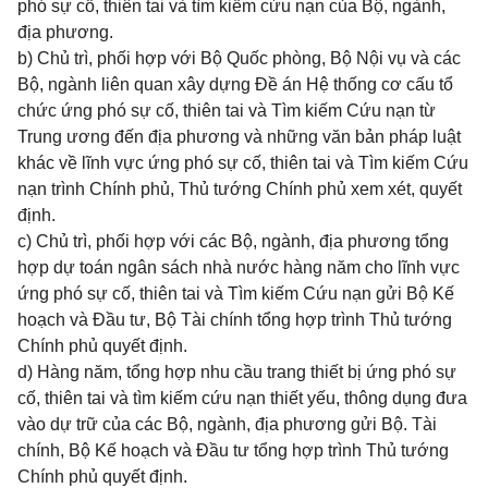
phó sự cố, thiên tai và tìm kiếm cứu nạn của Bộ, ngành,
địa phương.
b) Chủ trì, phối hợp với Bộ Quốc phòng, Bộ Nội vụ và các
Bộ, ngành liên quan xây dựng
Đề án
Hệ thống cơ cấu tổ
chức ứng phó sự cố, thiên tai và Tìm kiếm Cứu nạn từ
Trung ương đến địa phương và những
văn
bản pháp luật
khác về lĩnh vực ứng phó sự cố, thiên tai và Tìm kiếm Cứu
nạn trình Chính phủ, Thủ tướng Chính phủ xem xét, quyết
định.
c) Chủ trì, phối hợp với các Bộ, ngành, địa phương tổng
hợp dự toán ngân sách nhà nước hàng năm cho lĩnh vực
ứng phó sự cố, thiên tai và Tìm kiếm Cứu nạn gửi Bộ
Kế
hoạch
và
Đầu tư
, Bộ Tài chính tổng hợp trình Thủ tướng
Chính phủ quyết định.
d) Hàng năm,
tổng hợp
nhu cầu trang thiết bị ứng phó sự
cố, thiên tai và tìm kiếm cứu nạn thiết yếu, thông dụng đưa
vào dự trữ của các Bộ, ngành, địa phương gửi Bộ. Tài
chính, Bộ
Kế hoạch
và Đầu tư tổng hợp trình Thủ tướng
Chính phủ quyết định.