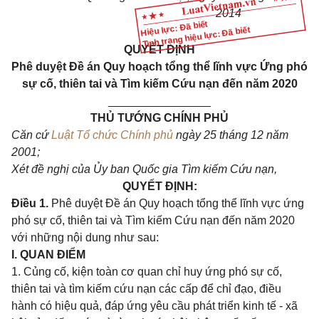
2014
Hiệu lực: Đã biết
Tình trạng hiệu lực: Đã biết
QUYẾT ĐỊNH
Phê duyệt Đề án Quy hoạch tổng thể lĩnh vực Ứng phó
sự cố, thiên tai và Tìm kiếm Cứu nạn đến năm 2020
________________
THỦ TƯỚNG CHÍNH PHỦ
Căn cứ
Luật Tổ chức Chính phủ
ngày 25 tháng 12 năm
2001;
Xét đề nghị của
Ủy ban
Quốc
gia Tìm kiếm Cứu nạn,
QUYẾT ĐỊNH:
Điều 1.
Phê duyệt Đề án Quy hoạch tổng thể lĩnh vực ứng
phó sự cố, thiên tai và Tìm kiếm Cứu nạn đến năm 2020
với những nội dung
như sau:
I. QUAN ĐIỂM
1. Củng cố, kiện toàn cơ quan chỉ huy ứng phó sự cố,
thiên tai và tìm kiếm cứu nạn các cấp để chỉ đạo, điều
hành có hiệu quả, đáp ứng yêu cầu phát triển kinh tế - xã