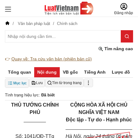
Đăng nhập
Văn bản pháp luật
Chính sách
Tìm nâng cao
👉
Quay về: Tra cứu văn bản (phiên bản cũ)
Tổng quan
Nội dung
VB gốc
Tiếng Anh
Lược đồ
Lưu
Tìm từ trong trang
Mục lục
Tình trạng hiệu lực:
Đã biết
THỦ TƯỚNG CHÍNH
CỘNG HÒA XÃ HỘI CHỦ
PHỦ
NGHĨA VIỆT NAM
________
Độc lập - Tự do - Hạnh phúc
________________________
Số: 1041/QĐ-TTg
Hà Nội, ngày 24 tháng 06 năm