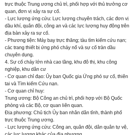
trực thuộc Trung ương chủ trì,
phối hợp
với thủ trưởng cơ
quan, đơn vị xảy ra sự cố.
- Lực lượng ứng cứu: Lực lượng chuyên trách, các đơn vị
dầu khí, quân đội, công an và các lực lượng huy động trên
địa bàn xảy ra sự cố.
- Phương tiện: Máy bay trực thăng; tàu tìm kiếm cứu nạn;
các trang thiết bị ứng phó cháy nổ và sự cố tràn dầu
chuyên dụng.
4. Sự cố cháy lớn nhà cao tầng, khu đô thị, khu công
nghiệp, khu dân cư
- Cơ quan chỉ đạo:
Ủy ban
Quốc gia Ứng phó sự cố, thiên
tai và Tìm kiếm Cứu nạn.
- Cơ quan chỉ huy:
Trung ương: Bộ Công an chủ trì, phối hợp với Bộ Quốc
phòng và các Bộ, cơ quan liên quan.
Địa phương: Chủ tịch
Ủy ban
nhân dân tỉnh, thành phố
trực thuộc Trung ương.
- Lực lượng ứng cứu: Công an, quân đội, dân quân tự vệ,
các lực lượng khác
của
địa phương.