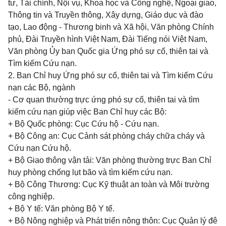
tư, Tài chính, Nội vụ, Khoa học và Công nghệ, Ngoại giao,
Thông tin và Truyền thông, Xây dựng, Giáo dục và đào
tạo, Lao động - Thương binh và Xã hội,
Văn
phòng Chính
phủ, Đài Truyền hình Việt Nam, Đài Tiếng nói Việt Nam,
Văn phòng
Ủy ban Quốc gia Ứng phó
sự cố, thiên tai và
Tìm kiếm Cứu nạn.
2. Ban Chỉ huy Ứng phó sự cố, thiên tai và Tìm kiếm Cứu
nạn các Bộ, ngành
- Cơ quan thường trực ứng phó sự cố, thiên tai và tìm
kiếm cứu nạn giúp việc Ban Chỉ huy các Bộ:
+ Bộ Quốc phòng: Cục Cứu hộ - Cứu nạn.
+ Bộ Công an: Cục Cảnh sát phòng cháy chữa cháy và
Cứu nạn Cứu hộ.
+ Bộ Giao thông vận tải: Văn phòng thường trực Ban Chỉ
huy phòng chống lụt bão và tìm kiếm cứu nạn.
+ Bộ Công Thương: Cục Kỹ thuật an toàn và Môi trường
công nghiệp.
+ Bộ Y tế: Văn phòng Bộ Y tế.
+ Bộ Nông nghiệp và Phát triển nông thôn: Cục Quản lý đê