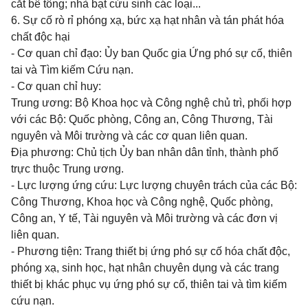
cắt bê tông; nhà bạt cứu sinh các loại...
6. Sự cố rò rỉ phóng xạ, bức xạ hạt nhân và tán phát
hóa
chất độc hại
- Cơ quan chỉ đạo:
Ủy ban Quốc gia Ứng phó
sự cố, thiên
tai và Tìm kiếm Cứu nạn.
- Cơ quan chỉ huy:
Trung ương: Bộ Khoa học và Công nghệ chủ trì, phối hợp
với các Bộ: Quốc phòng, Công an, Công Thương, Tài
nguyên và Môi trường và các cơ quan liên quan.
Địa phương: Chủ tịch
Ủy ban
nhân dân tỉnh, thành phố
trực thuộc Trung ương.
- Lực lượng ứng cứu: Lực lượng chuyên trách của các Bộ:
Công Thương, Khoa học và Công nghệ, Quốc phòng,
Công an, Y tế, Tài nguyên và Môi trường và các
đơn vị
liên quan.
- Phương tiện: Trang thiết bị ứng phó sự cố
hóa
chất độc,
phóng xạ, sinh học, hạt nhân chuyên dụng và các trang
thiết bị khác phục vụ ứng phó sự cố, thiên tai và tìm kiếm
cứu nạn.