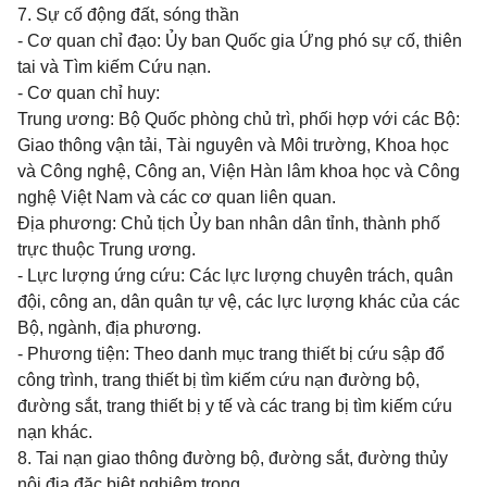
7. Sự cố động đất, sóng thần
- Cơ quan chỉ đạo:
Ủy ban Quốc gia Ứng phó
sự cố, thiên
tai và Tìm kiếm Cứu nạn.
- Cơ quan chỉ huy:
Trung ương: Bộ Quốc phòng chủ trì, phối hợp với các Bộ:
Giao thông vận tải, Tài nguyên và Môi trường, Khoa học
và Công nghệ, Công an, Viện Hàn lâm khoa học và Công
nghệ Việt Nam và các cơ quan liên quan.
Địa phương: Chủ tịch
Ủy ban
nhân dân tỉnh, thành phố
trực thuộc Trung ương.
- Lực lượng ứng cứu: Các lực lượng chuyên trách, quân
đội, công an, dân quân tự vệ, các lực lượng khác của các
Bộ, ngành, địa phương.
- Phương tiện: Theo danh mục trang thiết bị cứu sập đổ
công
trình
, trang thiết bị tìm kiếm cứu nạn đường bộ,
đường sắt, trang thiết bị y tế và các trang bị tìm kiếm cứu
nạn khác.
8. Tai nạn giao thông đường bộ, đường sắt, đường th
ủy
nội địa đặc biệt nghiêm trọng