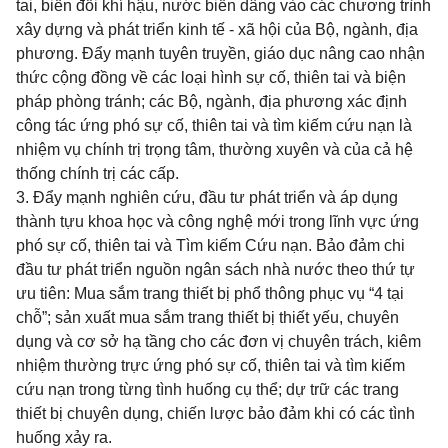
tai, biến đổi khí hậu, nước biển dâng vào các chương trình
xây dựng và phát triển kinh tế - xã hội của Bộ, ngành, địa
phương. Đẩy mạnh tuyên truyền, giáo dục nâng cao nhận
thức cộng đồng về các
loại
hình sự cố, thiên tai và biện
pháp phòng tránh; các Bộ, ngành, địa phương xác định
công tác ứng phó sự cố, thiên tai và tìm kiếm cứu nạn là
nhiệm vụ chính trị trọng tâm, thường xuyên và của cả hệ
thống chính trị các cấp.
3. Đẩy mạnh nghiên cứu, đầu tư phát triển và áp dụng
thành tựu khoa học và công nghệ mới trong lĩnh vực ứng
phó sự cố, thiên tai và Tìm kiếm Cứu nạn. Bảo đảm chi
đầu tư phát triển nguồn ngân sách nhà nước theo thứ tự
ưu tiên: Mua sắm trang thiết bị phổ thông phục vụ “4 tại
chỗ”; sản xuất mua sắm trang thiết bị thiết yếu, chuyên
dụng và cơ sở hạ tầng cho các đơn vị chuyên trách, kiêm
nhiệm thường trực ứng phó sự cố, thiên tai và tìm kiếm
cứu nạn trong từng tình huống
cụ thể
; dự trữ các trang
thiết bị chuyên dụng, chiến lược bảo đảm khi có các tình
huống xảy ra.