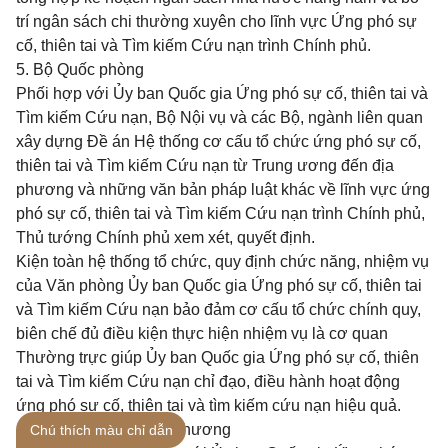
trí ngân sách chi thường xuyên cho lĩnh vực Ứng phó sự
cố, thiên tai và Tìm kiếm Cứu nạn trình Chính phủ.
5. Bộ Quốc phòng
Phối hợp với
Ủy ban Quốc gia Ứng phó
sự cố, thiên tai và
Tìm kiếm Cứu nạn, Bộ Nội vụ và các Bộ, ngành liên quan
xây dựng
Đề án
Hệ thống
cơ cấu
tổ chức
ứng phó sự cố,
thiên tai và Tìm kiếm Cứu nạn từ Trung ương đến địa
phương và những văn bản pháp luật khác về lĩnh vực ứng
phó sự cố, thiên tai và Tìm kiếm Cứu nạn trình Chính phủ,
Thủ tướng Chính phủ xem xét,
quyết
định.
Kiện toàn hệ thống tổ chức, quy định chức năng, nhiệm vụ
của Văn phòng
Ủy ban
Quốc gia Ứng phó sự cố, thiên tai
và Tìm kiếm Cứu nạn bảo đảm cơ cấu tổ chức chính quy,
biên chế đủ
điều kiện
thực hiện nhiệm vụ là cơ quan
Thường trực giúp
Ủy ban
Quốc gia Ứng phó sự cố, thiên
tai và Tìm kiếm Cứu nạn chỉ đạo, điều hành hoạt động
ứng phó sự cố, thiên tai và tìm kiếm cứu nạn hiệu quả.
6. Các Bộ, ngành, địa phương
Chú thích màu chỉ dẫn