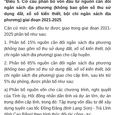
“Điều 5. Cơ cấu phân bổ vốn đầu tư nguồn cân đối
ngân sách địa phương (không bao gồm số thu sử
dụng đất, xổ số kiến thiết, bội chi ngân sách địa
phương) giai đoạn 2021-2025
Căn cứ mức vốn đầu tư được giao trong giai đoạn 2021-
2025 phân bổ như sau:
1. Phân bổ 15% nguồn cân đối ngân sách địa phương
(không bao gồm số thu sử dụng đất, xổ số kiến thiết, bội
chi ngân sách địa phương)
giao cho cấp huyện.
2. Phân bổ 85% nguồn cân đối ngân sách địa phương
(không bao gồm số thu sử dụng đất, xổ số kiến thiết, bội
chi ngân sách địa phương)
giao cho cấp tỉnh, sau khi trừ
5% dự phòng, được phân bổ như sau:
a) Phân bổ nguồn vốn cho các chương trình, nghị quyết
của Tỉnh ủy, Hội đồng nhân dân tỉnh và dự án lớn, dự án
trọng điểm cấp tỉnh, trong đó: Tập trung vốn đầu tư để xây
dựng tuyến cao tốc Đồng Đăng
(tỉnh Lạng Sơn)
- Trà Lĩnh
(tỉnh Cao Bằng)
theo hình thức đối tác công - tư;