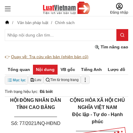
Đăng nhập
Văn bản pháp luật
Chính sách
Tìm nâng cao
👉
Quay về: Tra cứu văn bản (phiên bản cũ)
Tổng quan
Nội dung
VB gốc
Tiếng Anh
Lược đồ
Lưu
Tìm từ trong trang
Mục lục
Tình trạng hiệu lực:
Đã biết
HỘI ĐỒNG NHÂN DÂN
CỘNG HÒA XÃ HỘI CHỦ
TỈNH CAO BẰNG
NGHĨA VIỆT NAM
________________
Độc lập - Tự do - Hạnh
phúc
Số:
77
/202
1
/NQ-HĐND
________________