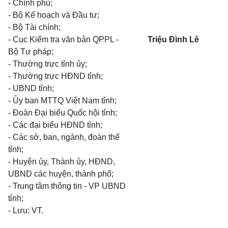
- Chính phủ;
- Bộ Kế hoạch và Đầu tư;
- Bộ Tài chính;
- Cục Kiểm tra văn bản QPPL -
Triệu Đình Lê
Bộ Tư pháp;
- Thường trực tỉnh ủy;
- Thường trực HĐND tỉnh;
- UBND tỉnh;
- Ủy ban MTTQ Việt Nam tỉnh;
- Đoàn Đại biểu Quốc hội tỉnh;
- Các đại biểu HĐND tỉnh;
- Các sở, ban, ngành, đoàn thể
tỉnh;
- Huyện ủy, Thành ủy, HĐND,
UBND các huyện, thành phố;
- Trung tâm thông tin - VP UBND
tỉnh;
- Lưu: VT.