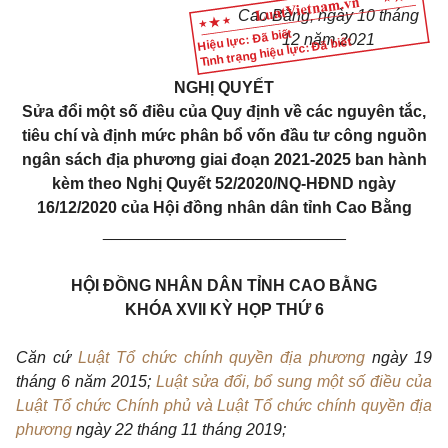
Cao Bằng, ngày 10 tháng
Hiệu lực: Đã biết
12 năm 2021
Tình trạng hiệu lực: Đã biết
NGHỊ QUYẾT
Sửa đổi một số điều của
Q
uy định về các nguyên tắc,
tiêu chí và định mức phân bổ vốn đầu tư công nguồn
ngân sách địa phương giai đoạn 2021-2025 ban hành
kèm theo
N
ghị
Q
uyết 52/2020/
NQ
-
HĐND
ngày
16/12/2020 của
H
ội đồng nhân dân tỉnh
C
ao
B
ằng
___________________________
HỘI ĐỒNG NHÂN DÂN TỈNH CAO BẰNG
KHÓA XVII KỲ HỌP THỨ 6
Căn cứ
Luật Tổ chức chính quyền địa phương
ngày 19
tháng 6 năm 2015;
Luật sửa đổi, bổ sung một số điều của
Luật Tổ chức Chính phủ và Luật Tổ chức chính quyền địa
phương
ngày 22 tháng 11 tháng 2019;