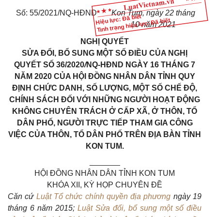
Số: 55/2021/NQ-HĐND
Kon Tum, ngày 22 tháng
Hiệu lực: Đã biết
Tình trạng hiệu lực: Đã biết
10 năm 2021
NGHỊ QUYẾT
SỬA ĐỔI, BỔ SUNG MỘT SỐ ĐIỀU CỦA NGHỊ
QUYẾT SỐ 36/2020
/
NQ-HĐND NGÀY 16 THÁNG 7
NĂM 2020 CỦA HỘI ĐỒNG NHÂN DÂN TỈNH QUY
ĐỊNH CHỨC DANH, SỐ LƯỢNG, MỘT SỐ CHẾ ĐỘ,
CHÍNH SÁCH ĐỐI VỚI NHỮNG NGƯỜI HOẠT ĐỘNG
KHÔNG CHUYÊN TRÁCH Ở CẤP XÃ, Ở THÔN, TỔ
DÂN PHỐ, NGƯỜI TRỰC TIẾP THAM GIA CÔNG
VIỆC CỦA THÔN, TỔ DÂN PHỐ TRÊN ĐỊA BÀN TỈNH
KON TUM
.
_______
HỘI ĐỒNG NHÂN DÂN TỈNH KON TUM
KHÓA XII, KỲ HỌP CHUYÊN ĐỀ
Căn cứ
Luật Tổ chức chính quyền địa phương
ngày 19
tháng 6 năm 2015;
Luật Sửa đổi, bổ sung một số điều