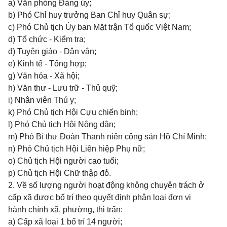
a) Văn phòng Đảng ủy;
b) Phó Chỉ huy trưởng Ban Chỉ huy Quân sự;
c) Phó Chủ tịch Ủy ban Mặt trận Tổ quốc Việt Nam;
d) Tổ chức - Kiểm tra;
đ) Tuyên giáo - Dân vận;
e) Kinh tế - Tổng hợp;
g) Văn hóa - Xã hội;
h) Văn thư - Lưu trữ - Thủ quỹ;
i) Nhân viên Thú y;
k) Phó Chủ tịch Hội Cựu chiến binh;
l) Phó Chủ tịch Hội Nông dân;
m) Phó Bí thư Đoàn Thanh niên cộng sản Hồ Chí Minh;
n) Phó Chủ tịch Hội Liên hiệp Phụ nữ;
o) Chủ tịch Hội người cao tuổi;
p) Chủ tịch Hội Chữ thập đỏ.
2. Về số lượng người hoạt động không chuyên trách ở
cấp xã được bố trí theo quyết định phân loại đơn vị
hành chính xã, phường, thị trấn:
a) Cấp xã loại 1 bố trí 14 người;