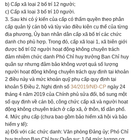
b) Cấp xã loại 2 bố trí 12 người;
c) Cấp xã loại 3 bố trí 10 người.
3. Sau khi có ý kiến của cấp có thẩm quyền theo phân
cấp quản lý cán bộ và tùy vào điều kiện cụ thể của từng
địa phương, Ủy ban nhân dân cấp xã bố trí các chức
danh cho phù hợp. Trong đó, cấp xã loại 1, xã biên giới
được bố trí 02 người hoạt động không chuyên trách
đảm nhiệm chức danh Phó Chỉ huy trưởng Ban Chỉ huy
quân sự nhưng đảm bảo không vượt quá số lượng
người hoạt động không chuyên trách quy định tại khoản
2 điều này và mức khoán quỹ phụ cấp quy định tại
khoản 5 Điều 2, Nghị định số
34/2019/NĐ-CP
ngày 24
tháng 4 năm 2019 của Chính phủ sửa đổi, bổ sung một
số quy định về cán bộ, công chức cấp xã và người hoạt
động không chuyên trách ở cấp xã, ở thôn, tổ dân phố.
4. Mức phụ cấp (chưa bao gồm bảo hiểm xã hội và bảo
hiểm y tế):
a) Đối với các chức danh: Văn phòng Đảng ủy; Phó Chỉ
huy trưởng Ban Chỉ huy Quân sự: 1,04 mức lương cơ