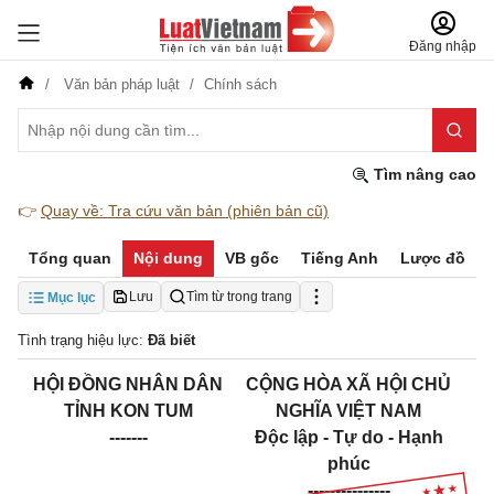
Đăng nhập
Văn bản pháp luật
Chính sách
Tìm nâng cao
👉
Quay về: Tra cứu văn bản (phiên bản cũ)
Tổng quan
Nội dung
VB gốc
Tiếng Anh
Lược đồ
Lưu
Tìm từ trong trang
Mục lục
Tình trạng hiệu lực:
Đã biết
HỘI ĐỒNG NHÂN DÂN
CỘNG HÒA XÃ HỘI CHỦ
TỈNH KON TUM
NGHĨA VIỆT NAM
-------
Độc lập - Tự do - Hạnh
phúc
---------------