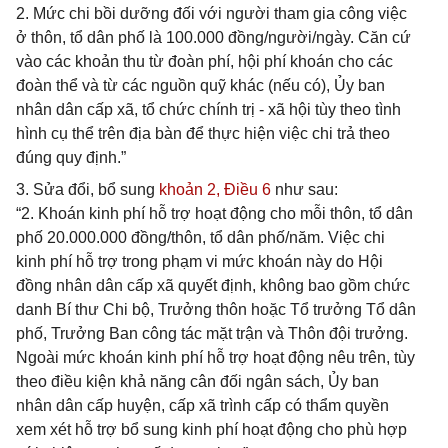
2. Mức chi bồi dưỡng đối với người tham gia công việc
ở thôn, tổ dân phố là 100.000 đồng/người/ngày. Căn cứ
vào các khoản thu từ đoàn phí, hội phí khoán cho các
đoàn thể và từ các nguồn quỹ khác (nếu có), Ủy ban
nhân dân cấp xã, tổ chức chính trị - xã hội tùy theo tình
hình cụ thể trên địa bàn để thực hiện việc chi trả theo
đúng quy định.”
3. Sửa đổi, bổ sung
khoản 2, Điều 6
như sau:
“2. Khoán kinh phí hỗ trợ hoạt động cho mỗi thôn, tổ dân
phố 20.000.000 đồng/thôn, tổ dân phố/năm. Việc chi
kinh phí hỗ trợ trong phạm vi mức khoán này do Hội
đồng nhân dân cấp xã quyết định, không bao gồm chức
danh Bí thư Chi bộ, Trưởng thôn hoặc Tổ trưởng Tổ dân
phố, Trưởng Ban công tác mặt trận và Thôn đội trưởng.
Ngoài mức khoán kinh phí hỗ trợ hoạt động nêu trên, tùy
theo điều kiện khả năng cân đối ngân sách, Ủy ban
nhân dân cấp huyện, cấp xã trình cấp có thẩm quyền
xem xét hỗ trợ bổ sung kinh phí hoạt động cho phù hợp