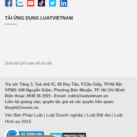
TẢI ỨNG DỤNG LUATVIETNAM
Quét mã QR code để cài đặt
Trụ sở: Tầng 3, Toà nhà IC, 82 Duy Tân, P.Cầu Giấy, TP.Hà Nội
VPĐD: 648 Nguyễn Kiệm, Phường Đức Nhuận, TP. Hồ Chí Minh
Điện thoại: 0938 36 1919 - Email:
cskh@luatvietnam.vn
Liên hệ quảng cáo; quyền tác giả và các quyền liên quan:
thuybt@incom.vn
Văn Bản Pháp Luật
|
Luật Doanh nghiệp
|
Luật Đất đai
|
Luật
Hình sự 2015