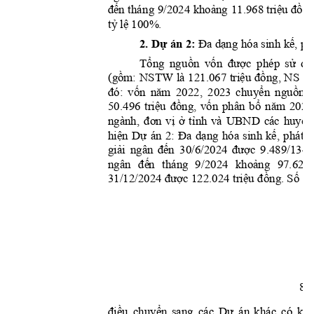
đế
n
khoả
ng
tr
i
ệ
u
đồn
 thán
g 9/2024 
 11.968 
tỷ
lệ
 100%
.
2. 
Dự
 án 2:
Đa
dạ
ng
kế
,
 hóa
 sinh 
 ph
Tổng
ng
uồn
vốn
được
sử
dụ
phép 
(gồm:
triệu
đồng,
đị
NSTW 
là 
121.067 
 N
S 
đó:
vốn
nă
m
chuyể
n
nguồn
2022, 
2
02
3 
triệu
đ
ồng,
vố
n
bổ
nă
m
50.496 
phân 
2024
đơn
vị
ở
tỉnh
huyệ
n
ngà
nh, 
và 
UBND 
các 
hiệ
n
Dự
Đa
dạng
kế,
t
án 
2: 
hóa 
sinh 
phát 
giả
i
đế
n
được
ngân 
30/6/2024 
9.489/134.
đế
n
kh
oả
ng
ngâ
n 
tháng 
9
/2024 
97.620 
được
tri
ệ
u
đồng.
Số
ti
31/12/2024 
 122.024 
8
điề
u
chuyển
Dự
kh
sa
n
g 
các 
án 
khá
c 
c
ó