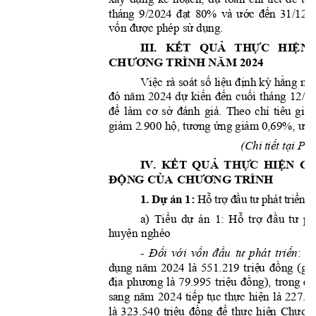
đạ
t
ư
ớ
c
đ
ế
n
thá
ng 
9/2024 
80% 
và 
31/12/
vốn
được
sử
dụng.
 phép 
III. 
KẾT
QUẢ
T
H
ỰC
H
IỆ
N
CH
ƯƠ
NG
 TRÌNH 
NĂM
 2024
Vi
ệ
c
số
liệu
định
kỳ
hằ
ng
nă
rà soát 
đó
năm
dự
ki
ế
n
đế
n
cuối
2024
thá
n
g 
12/2
để
cơ
sở
đá
nh
chỉ
làm 
giá. 
Th
eo 
tiêu 
g
ia
giả
m
hộ,
tương
ứ
ng
giảm
ư
ớ
 2
.900 
 0,69%, 
tiết
tại
Ph
(C
hi 
IV
. 
KẾT
QUẢ
THỰ
C
HIỆN
CÁ
ĐỘ
N
G
CỦA
CHƯƠNG
 TRÌN
H
1
.
 D
ự
 á
n 
1
:
ỗ
ợ
đ
ầ
ư
ể
H
tr
u 
t
p
hát 
tri
n 
h
ể
ự
ỗ
ợ
đầ
ư
a) 
Ti
u 
d
án 
1: 
H
t
r
u 
t
ph
ệ
huy
n ngh
èo
Đối
vớ
i
vốn
đầu
tư
triển
T
- 
phát 
: 
dụng
nă
m
tri
ệ
u
đồ
ng
(
g
ồ
2
024 
l
à 
551.219 
địa
phương
tr
i
ệ
u
đồ
n
g)
,
đó
là 
79.995 
t
rong 
nă
m
t
i
ếp
tục
thực
hiệ
n
sa
n
g 
20
24 
l
à 
227.6
tr
iệu
đồng
để
thự
c
hi
ệ
n
Chươn
là
323.540 