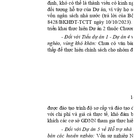
định,
thể
ngh
khó 
có 
là 
thành 
viên 
có 
k
inh 
đối
tượng
hỗ
trợ
c
ủ
a
Dự
vậ
y
họ
sẽ
án, 
vì 
vốn
nước
(trả
lờ
i
của
Bộ
ngân 
sách 
nhà 
8428/BKHĐT-
TCTT
Đ
ngày 
10/10/2023). 
tr
i
ể
n
thực
hi
ệ
n
Dự
thuộc
Chương
 khai 
 á
n 2 
Đối
vớ
i
Tiểu
dự
Dự
về
- 
 á
n
1 - 
 á
n
4 
khăn
Chư
a
vă
n
bả
n
nghè
o, 
vùng 
khó 
: 
có 
thấ
p
để
thự
c
hiệ
n
đối
 chín
h
 sách 
cho nhóm 
14
được
đà
o
tạ
o
độ
sơ
cấ
p
đào
tạ
o
dư
trình 
và 
với
cả
thự
c
tế
,
đả
m
bả
chi 
phí 
và
giá 
k
hó 
ơ
s
ở
thực
hiệ
n
khíc
h
 các c
G
DNN
 t
ham 
g
ia 
.
Đố
i
vớ
i
Dự
về
Hỗ
tr
ợ
ở
- 
án 
5 
nhà 
huy
ện
Vốn
sự
nghiệp
bàn 
các 
nghèo:
NS