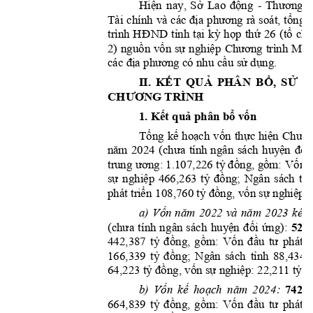
Hi
ệ
n
Sở
động
Thươ
ng
nay, 
Lao 
- 
b
địa
phương
tổng
Tài 
chính 
và 
cá
c
rà 
soát, 
HĐ
ND
tỉnh
tạ
i
kỳ
họp
thứ
(tổ
ch
tr
ì
nh 
26 
nguồn
vốn
sự
nghiệp
Chư
ơ
ng
2)
trình 
MT
đị
a
phươn
g
cầu
sử
dụng.
các 
 c
ó nhu 
II. 
KẾT
QUẢ
PHÂN 
B
Ổ,
SỬ
D
CH
ƯƠ
NG
 TRÌNH 
1. 
Kế
t
quả
 phân 
bổ
vốn
Tổng
kế
hoạ
ch
vốn
thực
hiệ
n
Chư
ơ
nă
m
(chư
a
huyệ
n
đối
2024 
tính 
ngân
sách 
ương:
tỷ
đồng,
gồm:
Vốn
tr
ung 
 1.107,226 
sự
nghiệp
tỷ
đồng;
tỉn
466,263 
Ngân
sách 
tr
iển
tỷ
đồng,
vốn
sự
nghiệ
p:
phá
t 
 108,760 
 
Vốn
năm
năm
a)
2022 
và 
2023 
kéo 
(chư
a
huyệ
n
đối
ứng):
528,
t
ín
h 
ng
â
n 
sách 
tỷ
đồng,
gồm
:
Vốn
đầu
tư
t
442,387 
phát 
tỷ
đồng;
tỉnh
166,339 
Ng
ân 
sách 
88,434 
tỷ
đồng,
vốn
sự
nghiệp:
tỷ
đ
64,223 
 22,211 
Vố
n
kế
hoạch
năm
742,2
b)
2024
:
tỷ
đồng,
gồm
:
Vốn
đầu
tư
t
664,839 
phát 