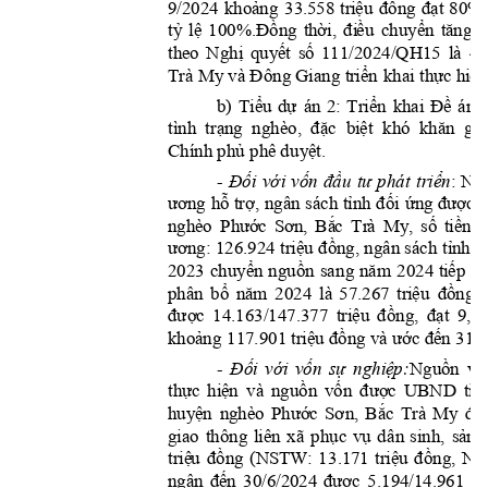
khoả
n
g
t
r
iệu
đồ
n
g
đạt
9/2024 
3
3
.558 
80% 
tỷ
lệ
Đồng
t
hời,
đi
ề
u
chuyển
tă
n
g
100%.
k
Nghị
quyế
t
số
the
o 
111/
2
024/QH15 
là 
46
Đông
tr
iển
thực
hi
ệ
n
Trà My và 
 G
i
a
n
g
 kha
i 
Ti
ể
u
dự
Triển
Đề
b)
án 
2: 
k
hai 
á
n 
trạng
đặc
b
iệt
khăn
tình  
  nghèo,  
  k
h
ó  
  gia
phủ
du
y
ệt.
Chính 
 phê
Đố
i
vớ
i
vốn
đầu
tư
triể
n
Ng
- 
phát 
: 
ươ
n
g
h
ỗ
trợ,
tỉ
n
h
đối
ứng
được
ngân 
sách 
 
P
h
ước
Sơn,
Bắ
c
số
tiền:
nghè
o 
Tr
à 
My, 
ươ
n
g:
t
r
i
ệ
u
đồng,
tỉ
nh:
 126.924 
 ngân sách 
 
chuyển
nguồn
năm
ti
ếp
tụ
2023 
san
g
2024 
bổ
nă
m
tr
iệu
đồng.
phâ
n 
2024 
là 
57.267 
được
triệu
đồng,
đạt
14.163/147.377 
9,6
khoả
ng
tr
i
ệ
u
đồng
ước
đế
n
 117.901 
 và
 31/
Đối
với
vốn
sự
nghi
ệp:
Nguồn
vố
- 
thực
hiệ
n
nguồn
vốn
được
tỉn
và 
UBND 
huyệ
n
Phư
ớc
Sơ
n
,
Bắc
để
nghèo 
Trà 
My 
phục
vụ
sả
n
gia
o 
thông 
liên 
xã 
dâ
n
sinh, 
tr
i
ệ
u
đồng
tri
ệ
u
đồng,
(
NS
TW: 
1
3.17
1 
NS
đến
được
tri
ngâ
n 
30/6/2024 
5.19
4/14.961 