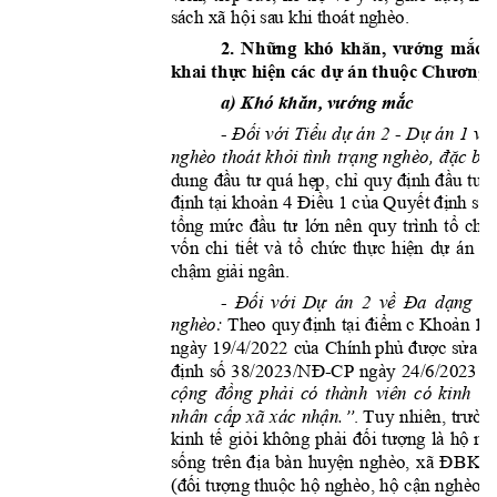
hộ
i
sá
c
h xã 
 sa
u khi thoát nghèo.
2. 
N
hữ
ng
k
hó 
khăn,
vướ
ng
mắc
khai 
th
ự
c
hiện
 c
ác 
dự
 án 
th
uộc
Ch
ư
ơng
 
khăn,
vướng
mắc
a)
 K
hó 
Đối
v
ới
Tiểu
dự
Dự
về
- 
 á
n
2 
- 
án 1
k
hỏi
trạng
đặc
bi
ệ
nghè
o 
thoát 
 tình 
nghèo
,
đầ
u
tư
hẹ
p
,
chỉ
định
đầ
u
tư
dung 
quá 
quy 
c
định
tại
khoản
Đi
ề
u
c
ủ
a
Qu
yết
đị
nh
số
4 
 1 
tổng
mứ
c
đầ
u
tư
l
ớn
tổ
chứ
nê
n
quy 
t
rình 
vốn
tiết
tổ
chức
thực
hiệ
n
dự
p
chi 
và 
á
n 
chậm
gi
ải
 ngâ
n
.
Đối
vớ
i
Dự
về
Đa
dạng
- 
án 
2
hó
địn
h
tại
điểm
Khoản
nghè
o: 
Theo 
quy 
 c
 1 
của
phủ
được
sửa
đ
ngà
y 
19/4/2022 
Chính 
định
số
38/2023/NĐ-CP
c
ngày 
24/6/2023 
cộng
đồng
phải
n
có 
thành 
viên 
có 
k
i
nh 
c
ấ
p
nhận.”
trườn
nhân 
xã 
xác 
. Tu
y 
n
h
iên, 
tế
gi
ỏi
phải
đối
tượng
hộ
mớ
kinh 
không 
là 
sống
đị
a
huyệ
n
ĐB
K
K
trên 
bàn 
nghèo, 
x
ã
(đối
tư
ợng
thuộc
hộ
hộ
cận
 nghèo
,
 n
ghèo, 