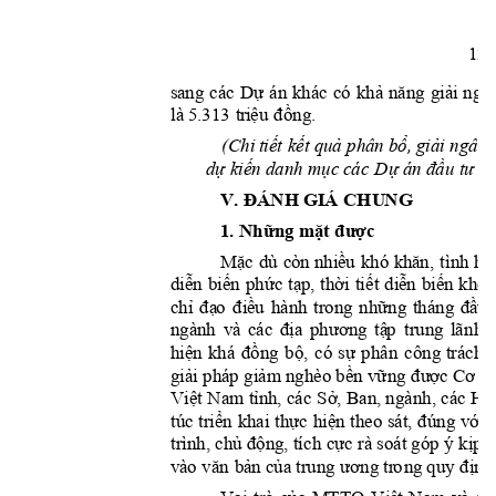
12
Dự
khả
năng
giải
sa
n
g 
các 
án 
khác 
có 
ngâ
tr
iệu
đồng
là
 5.313 
.
tiết
kết
quả
b
ổ,
giải
(C
hi 
 phân 
 ngân 
dự
kiến
mục
Dự
đầu
tư
n
 danh 
 c
ác 
 án 
V. 
ĐÁN
H
 GIÁ
 C
H
U
N
G
1. 
Nh
ữ
ng
mặt
đư
ợc
Mặ
c
nhiề
u
khă
n,
dù 
còn 
khó 
tình h
ì
diễ
n
biế
n
phức
tạp,
thời
ti
ết
diễ
n
biến
khôn
chỉ
đạ
o
điề
u
những
đ
ầ
u
hành 
trong 
tháng 
địa
p
hương
tậ
p
ngà
nh 
và 
các 
trung 
lãn
h 
hiệ
n
đồng
bộ,
sự
khá
có 
phân 
công 
trách 
giả
i
giảm
bền
vững
đư
ợ
c
Cơ
 phá
p 
 nghèo 
 q
Vi
ệ
t
t
ỉnh,
Sở,
Hộ
 Nam 
 các 
 Ban, ngành, các 
triển
thực
hiệ
n
đúng
với
túc
khai 
 t
heo 
s
át, 
chủ
động,
cực
kịp
t
tr
ì
nh, 
 tích 
 rà soát góp ý 
văn
b
ả
n
của
ương
định
và
o
 tr
ung 
 tr
o
ng
 quy 