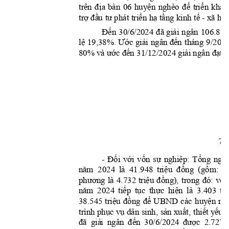
đị
a
hu
y
ện
để
tr
i
ển
tr
ên 
bàn 
06 
nghèo 
khai 
tr
ợ
đầ
u
tư
triển
h
ạ
tần
g
tế
hội
 phát 
 kinh 
 - xã
Đến
đã
giải
30/6/2024 
ngân 
106.810
lệ
Ước
g
iải
đế
n
19,38%. 
ngân 
tháng 
9/2024
ước
đế
n
giải
đạt
t
80%
 và 
 31/12/2024 
 ngân 
7
Đối
với
vốn
sự
nghiệp:
Tổng
ngu
- 
nă
m
tr
i
ệu
đồng
(gồm:
  2024 
là  41.948 
N
phương
triệu
đồng),
đó:
vốn
là 
4.732 
trong 
nă
m
tiế
p
tụ
c
th
ự
c
hi
ệ
n
tr
2024 
là 
3.403 
triệu
đồng
để
huyện
38.545 
UBND 
các 
ng
phục
vụ
sả
n
xuất,
thiết
yế
u
tr
ì
nh 
 dân sinh, 
 t
đã
giả
i
đến
được
ngân 
30/6/2024 
2.727 