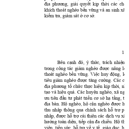
địa
phương,
giải
quyết
kịp
thờ
i
chế
c
ác 
bề
n
vững
h
khíc
h
 thoá
t nghèo 
 và
 an si
nh xã 
kiể
m
ở
cơ
sở.
 t
ra
, 
giám sát 
13
cạnh
đó,
thứ
c,
nhiệ
m
Bên
ý 
trách 
giả
m
được
tr
ong 
công 
tác 
nghèo 
nâng 
lên
bền
vững.
Vi
ệ
c
độ
n
g,
lồ
thoá
t
nghèo 
huy 
giả
m
được
tă
ng
c
ường.
tiêu 
n
ghèo
Các
chí
địa
ph
ư
ơng
tổ
chứ
c
thực
hiện
kịp
thời,
nh
i
tạ
o
hiệu
quả.
huyệ
n
v
à
Các 
nghèo, 
xã 
nghè
ưu
đầ
u
tư
tr
i
ể
n
cơ
sở
hạ
tần
g,
t
iên 
phát 
thú
địa
Hộ
hộ
cận
được
hỗ
bàn. 
nghèo, 
nghèo 
nhập
hỗ
trợ
thu 
thông 
qua 
chính 
sách 
phá
nhậ
p,
đư
ợc
hỗ
trợ
cả
i
thiện
d
ịch
vụ
c
ác 
 xã 
hướng
diệ
n,
t
iếp
cận
đa
chiều.
Hộ
toàn 
 thoá
tiếp
sức,
hỗ
trợ
về
tế
,
dục
,
hỗ
viê
n, 
y 
g
iáo 