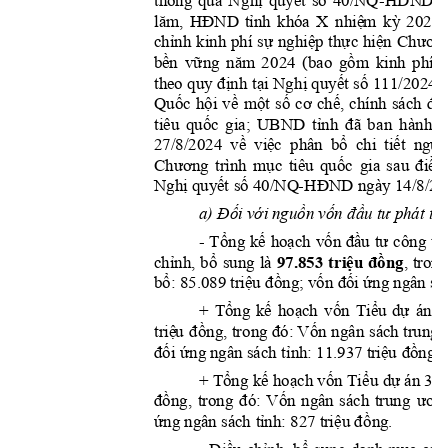
Ng
h
ị
quyế
t
số
4
0/NQ-
HĐN
D
thông 
qua 
lă
m
,
HĐN
D
tỉnh
nhiệ
m
kỳ
khóa
X 
2021 
chỉnh
sự
nghiệp
thự
c
hiện
Chươn
kinh 
phí 
bề
n
vững
nă
m
gồm
2
02
4 
(bao 
kinh 
phí 
định
tại
Ng
hị
quyế
t
số
the
o 
quy 
111/2024/
Quốc
hội
về
một
số
cơ
chế,
đặ
chính 
sách 
quốc
tỉ
nh
đã
tiêu 
gia; 
UB
ND 
b
an 
h
ành
về
việ
c
bổ
tiết
nguồ
27/8/2024 
  phâ
n 
chi 
Chương
mục
quốc
điề
u
trình 
tiêu 
gia 
s
au 
Nghị
quyế
t
số
40/NQ
-
HĐND
 ngày 14/8/20
Đối
vớ
i
nguồn
vốn
đầu
tư
tr
i
a)
 phát 
Tổng
kế
hoạ
ch
vốn
đầ
u
tư
- 
công 
tr
chỉnh,
bổ
97.853 
t
riệu
đồng
sung 
là 
, 
trong
bổ:
tr
i
ệ
u
đồng;
vốn
đối
ứng
 85.089 
 ngâ
n sá
Tổng
kế
hoạ
ch
vốn
Tiểu
dự
+ 
án
1
tr
i
ệ
u
đồng,
đó:
Vốn
 tr
ong 
ngân 
sách trung 
đối
ứ
ng
tỉnh:
tr
i
ệ
u
đồng.
 ngân sách 
 11.937 
Tổng
kế
hoạch
vốn
Ti
ểu
dự
c
+ 
 án 3 
đồng,
đó:
Vốn
ư
ơn
trong 
ngân 
sách 
trung 
ứng
tỉ
nh:
tr
i
ệu
đồ
n
g.
 ngâ
n
 sách 
 827 