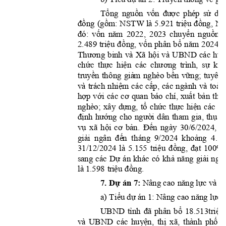
Tổng
nguồn
vốn
đư
ợ
c
sử
dụ
phép 
đồng
(gồm:
triệu
đồng,
 N
STW là
 5.921 
NS
đó:
vốn
nă
m
chuyể
n
nguồn
2022, 
2
02
3 
triệ
u
đồ
n
g,
vố
n
bổ
nă
m
2.489 
phân 
2024 
l
Thươ
ng
hội
huy
b
i
nh 
và 
Xã 
và 
U
BND 
các 
chức
thực
hiện
chư
ơng
sự
ki
ệ
các 
trình, 
tr
uyền
giả
m
bề
n
vững;
th
ông 
nghèo 
tuyên 
nhiệm
cấp,
và
trách 
cá
c 
cá
c 
ngành 
và 
toàn
hợp
vớ
i
cơ
xuất
bản
các 
quan 
báo 
chí, 
t
hô
dựng,
tổ
chức
thực
hi
ệ
n
c
nghè
o; 
xây 
các 
định
hướng
người
thụ
h
cho 
dân 
tham 
gia,
vụ
hội
cơ
bả
n
Đến
đ
xã 
. 
ngày 
30/6/2024, 
giả
i
đế
n
khoản
g
ngân 
t
há
n
g 
9/2024 
4.12
tr
i
ệ
u
đồng,
đạt
31/12/2024 
là 
5.155 
10
0
%.
Dự
khả
năng
giải
sa
n
g 
các 
án 
khác 
có 
ngâ
tr
iệu
đồng
là
 1.598 
.
7. 
Dự
 án 7:
nă
n
g
lực
 Nâ
ng cao 
 và gi
Ti
ể
u
dự
nă
ng
lực
a) 
 á
n 1: Nâng cao 
tỉnh
đã
bổ
18.513tr
i
ệ
u
UB
N
D
phân 
h
uyệ
n,
thị
phố
đ
và
UBND 
các 
xã, 
thành 