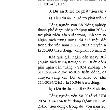
111/2024/QH15
.
3. 
Dự
 án 3:
Hỗ
trợ
tr
i
ể
n
sả
n
xu
 phá
t 
Ti
ể
u
dự
Hỗ
tr
ợ
triển
sả
a) 
 á
n 1: 
 phá
t 
Tổng
nguồn
vốn
S
ở
nghiệp
Nôn
g
&
phố
đư
ợc
sử
dụng
năm
để
thà
nh 
 phép 
 2024 
tr
ợ
triển
sả
n
xuất
lĩnh
vực
phát 
trong 
nôn
ương:
tri
ệu
đồng
Ngân 
sách 
t
rung 
54.313 
đó:
vốn
nă
m
c
h
uyển
ng
tr
ong 
2022, 
2
023 
tr
i
ệu
đồng,
vốn
bổ
nă
m
là
 25.393 
 phân 
 202
Kết
qu
ả
giả
i
đế
n
ng
â
n 
ngày 
30/6/
ư
ơng:
triệu
đồng,
(Ngân 
sách 
trung 
5.150 
giả
i
đến
khoảng
ngân 
tháng 
9/2024 
36.0
được
tr
i
ệ
u
đồng,
đạt
31/12/2024 
45.015 
chuyển
Dự
khả
sang 
các 
án 
k
hác 
có 
triệu
đồng.
111/2024/QH15 là 
1
5.046 
Ti
ể
u
dự
Cải
th
iệ
n
dưỡ
n
b)
 án 2: 
 dinh 
Tổng
nguồn
vốn
Sở
tế
Y 
và 
UBND
tri
ệu
đồng
(gồm:
2024 
là 2
4.164 
 N
STW l
à
t
r
i
ệ
u
đồng),
đó:
vốn
nă
m
2.416 
t
r
ong 
2022