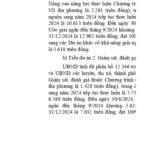
nă
ng
lự
c
thực
hiệ
n
Chương
Nâng 
cao 
trìn
địa
ph
ư
ơng
tri
ệ
u
đồng)
,
NS
là 
2.261 
tro
nguồn
nă
m
ti
ếp
tục
thực
hiện
sang 
2024 
l
triệu
đồng.
Đế
n
2024 
là 
10.613 
ng
à
y 
30/6
Ước
giải
đế
n
khoả
ng
ngâ
n
 t
há
ng 
9/2024 
10
tr
iệu
đồng,
đạt
31/12/2024 
là 
1
2.902 
100%
Dự
khả
năng
giải
sa
n
g 
các 
án 
khác 
có 
ngâ
tr
iệu
đồng
là
 5.610 
.
Ti
ể
u
dự
đá
nh
b)
 án 2: 
Giám sát, 
 giá
tỉ
nh
đã
bổ
triệu
UB
N
D
phân 
12.346 
h
uyệ
n,
thị
phố
đ
và
UBND 
các 
xã, 
thành 
đánh
thuộc
Chương
(g
Gi
á
m 
sát, 
giá 
trình 
địa
ph
ư
ơng
tr
i
ệ
u
đồng)
,
đó
là 
1.428 
trong 
nă
m
t
iếp
tục
thực
hiện
sa
n
g 
20
24 
là 
5.758 
tri
ệ
u
đồng.
Đến
đ
6.588 
ngà
y
30/6/2024, 
đến
khoảng
ngâ
n 
th
áng 
9/2024 
5.62
5 
tr
i
ệ
u
đồng,
đạt
31/12/2024 
là 
7.032 
10
0
%.