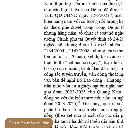
thực
hiệ
n
Dự
thấ
p
Nam 
án 
5 
còn 
quá 
(
178
cầ
u
thự
c
hiệ
n
Đề
đã
được
nhu 
t
h
eo 
án 
UB
1245/QĐ
-UBN
D
mặ
t
5
ngày 
12/6/2023
; 
k
hiệ
n
nă
m
với
số
lư
ợ
ng
đối
t
ư
ợng
hạ
n
 hàng 
đã
đư
ợ
c
duyệ
t
Đề
phê
t
rong 
t
r
o
ng 
án 
t
he
nhưng
hằ
ng
nă
m,
tổ
chứ
c
hộ
rà 
soát 
nghèo,
tướng
phủ
tại
Qu
y
ết
định
số
24/202
Chính 
s
ẽ
đư
ợ
c
hỗ
trợ
nhiề
u
đố
6
nghè
o 
  không  
,  
nh
ư
ng
chưa
134/2004, 
167/2008 
 t
hoát
tồn
tạ
i
từ
năm,
độ
bền
vữ
n
g
của
15- 
20 
xét 
thực
tế
“
h
ết
hạ
n
sử
dụng”
;
thì 
t
uy
nhiên 
th
hỗ
trợ
của
c
hương
dẫ
n
đế
n
thiệt
7
t
r
ình
thòi
tr
uyền,
vận
động
công 
tác 
tuyên 
thoát 
ngh
vă
n
bản
đề
nghị
Bộ
động
Thư
ơn
g
Lao 
- 
 b
i
tr
ần
mức
vốn
sự
nghiệp
nguồn
ngân 
sách 
đoạn
Quảng
gia
i
2023-2025 
c
ho 
Nam 
lê
đồng
với
dự
ki
ến
mức
trần
vốn
sự
nghi
so 
đoạ
n
Đến
8
2
02
3-2025)
. 
nay, 
qua 
rà 
s
o
át, 
bổ
kế
hoạch
t
ỉnh
phâ
n 
theo 
ch
o 
tro
n
g 
giai
đồng
kế
t
qu
ả
của
địa
phư
(theo 
rà 
soát 
các
tạm
dột
địa
tỉ
n
h
xóa
nhà 
 nhà 
nát 
trên 
bàn 
Chú thích màu chỉ dẫn
hiệ
n
đề
đồ
n
g
thời
tỉnh
đã
án), 
UBND 
trình