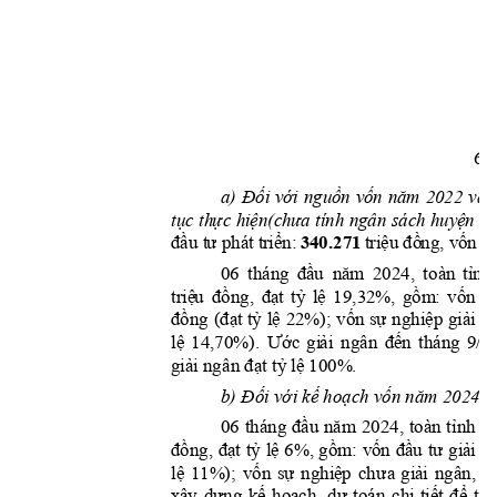
6
Đố
ớ
ồ
ố
ă
a) 
i 
v
i 
ngu
n 
v
n 
n
m 
2022 
và 
ụ
ự
ệ
ư
ệ
đ
t
c t
h
c 
hi
n(ch
a 
tính ngân sách
huy
n 
đầ
ư
ể
340.271
ệ
đồ
ố
u t
 phát tr
i
n: 
 tri
u 
ng, v
n s
đầ
u
nă
m
tỉnh
06 
t
háng 
20
2
4, 
to
à
n 
tr
i
ệ
u
đ
ồng,
đ
ạt
tỷ
lệ
gồm
:
vốn
đ
19,32%, 
đồng
(đạt
t
ỷ
lệ
vốn
s
ự
nghiệp
giả
i
22%); 
n
lệ
Ước
gi
ải
đế
n
14,70%). 
ngân 
tháng 
9/2
giả
i
đạ
t
tỷ
lệ
 n
g
ân 
 100%
.
Đối
vớ
i
kế
hoạch
vốn
năm
b)
 2024
đầu
nă
m
tỉnh
đ
06 
tháng 
2024, 
toàn 
đồng,
đạ
t
tỷ
lệ
gồm:
vốn
đầ
u
tư
gi
ải
6%, 
n
lệ
vốn
sự
nghiệ
p
chư
a
giả
i
h
11%); 
ngân, 
dựng
kế
hoạ
ch,
dự
tiết
để
tr
i
xâ
y
toán
c
h
i 