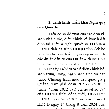
2
2. Tình hình 
triển
 khai 
Nghị
quyết
của
Quốc
hội
cơ
sở
đề
xuấ
t
của
đơn
vị
,
đ
Trên 
 các 
nước,
đ
i
ề
u
chỉnh
kế
hoạ
c
h
đầu
sá
c
h 
nhà
định
tại
Đi
ề
u
Nghị
qu
y
ế
t
số
4 
111/2024/
tỉnh
đã
HĐND
tỉnh
(kỳ
họp
UB
N
D
trình 
vốn
đầu
tư
triển
nguồn
phát 
ngân 
sách 
tru
dự
đầ
u
tư
của
Dự
thuộc
Chươ
các 
án 
án 
4 
đ
ịa
tỉnh
đư
ợc
HĐN
D
tỉ
n
h
tr
ên  
b
àn 
và 
t
HĐN
D
v
ề
điều
c
h
ỉnh
kế
h
 ngày
14/8/2024 
ương,
tỉnh
sá
c
h 
trung 
ngân
sách 
và
danh 
thuộc
Chư
ơng
mục
quốc
gi
trì
nh 
tiêu 
gia 
Quảng
đ
oạn
t
ạ
i
Ng
Na
m 
giai  
2021-2025  
nă
m
Ng
h
ị
quyế
t
số
07/
N
thá
ng 
7 
2022 
và 
của
HĐ
ND
tỉ
n
h;
đồng
thời,
tỉnh
  UBND 
ề
v
iệ
c
tri
ển
UB
N
D
  n
gày 
26/8/2024  v
kha
HĐN
D
nă
m
của
n
gày 
14 
t
háng 
8
2024 