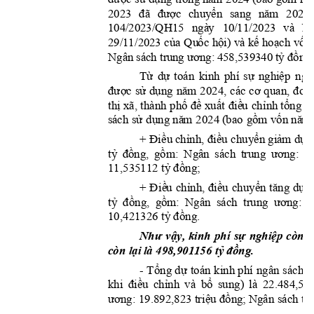
đ
đượ
ể
ă
2023
ã 
c 
chu
y
n 
san
g 
n
m 
202
4 
104/
2023/QH1
5 
ngà
y 
10
/11/2023
và 
N
ủ
ố
ộ
ế
ạ
ố
29/1
1/
20
23 
c
a 
Qu
c 
h
i) 
v
à 
k
 ho
ch 
v
n
ươ
ỷ
đồ
Ngân
 sác
h tru
ng
ng: 
458,
539340
 t
ng;
Từ
dự
sự
nghi
ệp
toán 
kinh 
phí 
ngâ
được
sử
dụng
nă
m
cơ
đơn
2024, 
các 
quan, 
thị
phố
đề
xuất
điề
u
chỉ
n
h
tổng
d
 xã, thành 
sử
dụng
nă
m
gồm
vốn
nă
m
sá
c
h 
 2024 (
bao 
Đi
ều
chỉnh,
đ
iều
chuyển
giả
m
dự
+ 
 
tỷ
đồng,
gồ
m:
ư
ơn
g:
N
gâ
n 
sác
h
trung 
1
tỷ
đồng;
11,535112 
Đi
ề
u
chỉnh,
điều
chuyển
tă
n
g
dự
+ 
t
tỷ
đồng,
gồm:
ương:
Ngân 
sách  trung  
9
tỷ
đồng.
10,421326 
Nh
ư
v
ậy,
sự
nghiệp
l
kinh 
phí 
còn 
lại
tỷ
đồng.
còn 
 l
à 498,901156 
Tổng
dự
- 
toán 
kinh phí 
ngân 
sách t
điều
chỉnh
bổ
khi 
và 
su
n
g) 
là 
22.484,59
ươ
n
g:
triệu
đồng;
tỉ
 19.892,823 
 N
gâ
n sác
h 