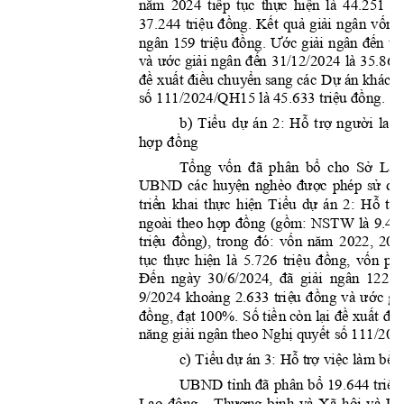
nă
m
tiếp
tục
thự
c
hiện
tr
2024 
là 
44.251 
tr
i
ệu
đồng.
Kế
t
quả
giả
i
vốn
37.244 
ngâ
n 
triệu
đồng.
Ư
ớc
giả
i
đế
n
ngâ
n 
159 
ngân 
th
ước
gi
ải
đế
n
và
ngân 
31/12/2024 
là 
35.862
đề
xuất
điề
u
chu
y
ển
Dự
 sang các 
 án khác c
số
tr
i
ệ
u
đồng
 111/2024/QH15 là
 45.633 
.
ể
ự
ỗ
ợ
ườ
b
)
T
i
u 
d
á
n 
2
: 
H
t
r
n
g
i
la
o 
ợ
đ
ồ
h
p
ng
Tổng
vố
n
đã
bổ
Sở
ph
â
n 
cho 
Lao
huyệ
n
được
sử
dụ
UB
N
D
các 
nghèo 
p
hép 
tr
i
ể
n
thực
hi
ện
Ti
ể
u
dự
Hỗ
trợ
khai 
án 
2: 
hợp
đồng
(gồm:
ngoà
i 
theo 
NSTW 
là 
9.49
tr
i
ệ
u
đồng),
đó:
vốn
năm
trong 
20
22, 
202
tục
thực
hiệ
n
tr
i
ệu
đồng,
vốn
là
5.726 
ph
Đến
đã
giải
t
ngày 
30/6/2024, 
ngân 
122 
khoả
n
g
tr
i
ệ
u
đồng
ư
ớc
gi
9/2024 
2.633 
và 
đồng,
đạt
Số
tiề
n
lạ
i
đề
xuất
đi
ề
 100%. 
 còn 
nă
n
g
giải
Nghị
q
uyết
s
ố
 ngân theo 
 111/202
Ti
ể
u
dự
Hỗ
tr
ợ
việc
bền
c) 
 á
n 3: 
 làm
tỉ
n
h
đã
bổ
triệu
UB
N
D
phân 
19.644 
độ
n
g
Thương
hội