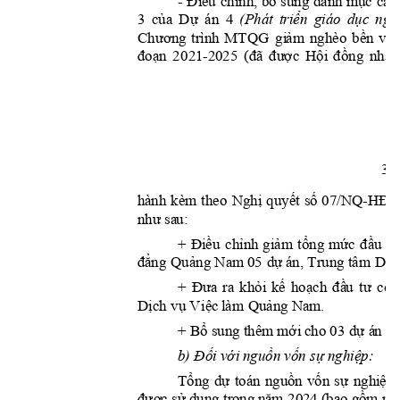
Điề
u
chỉnh,
bổ
mục
- 
sung 
danh 
các 
của
Dự
triển
dục
ngh
3 
án 
4 
(Phát 
giáo 
Chương
gi
ảm
bề
n
vữ
trình 
MTQG 
nghèo 
đoạ
n
(đã
đư
ợ
c
Hội
đồng
2
02
1-2025 
nhâ
n
3
Nghị
quyế
t
số
07/NQ-HĐ
hà
n
h 
kèm 
theo 
như
 sa
u
:
Điều
c
hỉnh
giảm
tổng
mức
đầ
u
tư
+ 
đẳ
n
g
Qu
ả
ng
dự
Dị
c
 Na
m 05 
 á
n, Trung tâm 
Đư
a
khỏi
kế
hoạ
c
h
đầ
u
t
ư
+ 
ra 
côn
Dị
c
h
vụ
Vi
ệ
c
Quảng
 l
àm 
 N
am.
Bổ
mớ
i
dự
T
+ 
 sung thêm 
 c
ho 03 
 á
n 
Đối
vớ
i
nguồn
vốn
sự
nghiệp:
b)
ổ
ự
ồ
ố
ự
ệ
T
ng 
d
toán 
ng
u
n
v
n 
s
nghi
p 
đượ
ử
ụ
ă
ồ
c s
 d
n
g 
tr
ong
n
m 
20
24 (bao
g
m 
ng