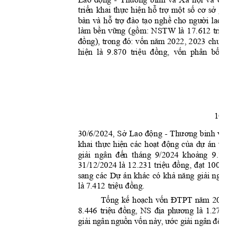
Lao 
- 
binh 
và 
Xã 
và 
U
tr
i
ể
n
thự
c
hiện
hỗ
trợ
một
số
cơ
sở
khai 
gi
hỗ
tr
ợ
đào
tạo
nghề
ng
ư
ời
bà
n
và 
cho 
l
a
o 
bền
vững
(gồm:
tr
i
ệ
là
m
NSTW 
là 
1
7.61
2 
đồng)
,
đó:
vốn
nă
m
chuy
 trong 
2
022, 2023 
hiệ
n
tr
i
ệu
đồng,
vốn
bổ
là 
9.870  
phân 
10
Sở
độ
ng
Thư
ơng
30/6/2024, 
La
o 
- 
binh 
và
th
ực
hiệ
n
hoạ
t
động
của
dự
kha
i 
các 
án 
và
giả
i
đế
n
khoản
g
ngân 
t
há
n
g 
9/2024 
9.72
tr
iệu
đồng,
đạt
31/12/2024 
là 
1
2.231 
100%
Dự
khả
năng
giải
sa
n
g 
các 
án 
khác 
có 
ngâ
tr
iệu
đồng
là
 7.412 
.
ổ
ế
ạ
ố
Đ
ă
T
ng 
k
ho
ch 
v
n
TPT 
n
m 
202
ệ
đồ
đị
ươ
8.44
6 
t
ri
u 
ng, 
N
S 
a 
ph
ng 
l
à
1.2
70 
ả
ồ
ố
ướ
ả
đế
gi
i ng
ân ngu
n v
n nà
y, 
c gi
i ng
ân 
n