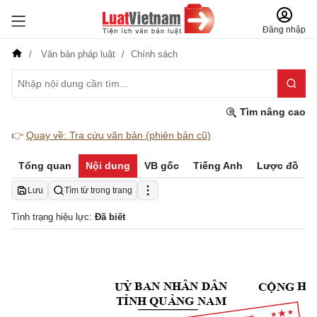
Đăng nhập
Văn bản pháp luật
Chính sách
Tìm nâng cao
👉
Quay về: Tra cứu văn bản (phiên bản cũ)
Tổng quan
Nội dung
VB gốc
Tiếng Anh
Lược đồ
Lưu
Tìm từ trong trang
Tình trạng hiệu lực:
Đã biết
 BAN NHÂN DÂN
 HÒ
UỶ
CỘ
N
G
TỈNH
QUẢ
NG
 N
A
M
Đ