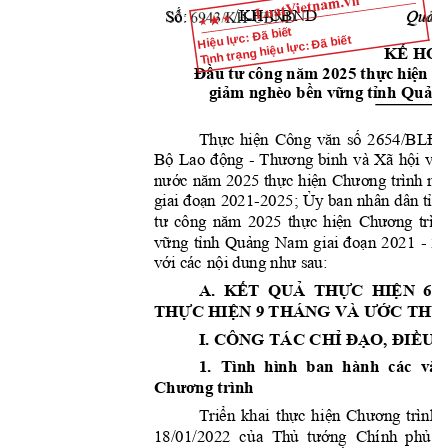
Số:
Quản
           /KH
-UBN
D
Hiệu lực: Đã biết
Tình trạng hiệu lực: Đã biết
KẾ
HO
Đầu
tư
 c
ôn
g 
năm
 2025 
th
ự
c
hi
ện
C
g
iảm
 nghèo 
bền
vững
tỉn
h
Qu
ản
Thực
hi
ện
vă
n
s
ố
2654/B
L
Đ
Công 
Bộ
động
Thươ
n
g
h
ội
về
Lao 
- 
binh 
và X
ã 
nước
nă
m
th
ự
c
hiệ
n
Chương
mụ
2025 
trình 
đoạ
n
Ủy
tỉn
gia
i
 2021-2025; 
 ban nhân d
â
n 
tư
nă
m
thực
hiệ
n
Chư
ơng
công 
2
025 
trìn
vững
tỉnh
Quảng
đoạn
Nam 
gi
ai 
2021 
- 
20
với
nội
như
 c
ác 
 dung 
 sa
u:
A.  
KẾ
T
QUẢ
THỰC
HIỆN
6 
THỰC
HIỆN
 9 THÁNG VÀ
ƯỚC
THỰ
I. C
Ô
N
G
 TÁC 
CH
Ỉ
ĐẠO,
ĐIỀU
 
1. 
Tình 
hình 
ban  h
ành  c
á
c 
văn
Ch
ư
ơng
 t
rình
Triển
thực
hi
ệ
n
Chương
khai 
trì
nh
c
ủa
Thủ
tướng
phủ,
18/01/2022  
Chí
n
h  