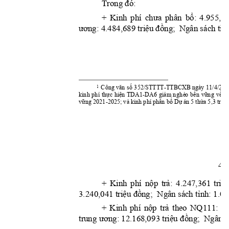
đó:
Trong 
chư
a
bổ:
+ 
K
inh 
phí 
phân 
4.955,35
ươ
n
g:
triệu
đồng;
tỉ
n
 4.484,689 
  N
gân sá
ch 
văn
số
1
Công 
352/STTTT-TTBCXB ngày 
11/4/202
thực
hiện
giảm
bền
vững
về
kinh 
phí 
TDA1-DA
6 
ng
hè
o 
t
vững
bổ
Dự
thừa
triệu
 2021-2025; và kinh phí phân 
 án 5 
 5,3 
4
nộp
tr
ả:
triệ
+ 
K
inh 
phí 
4.247,361 
triệu
đồ
ng;
tỉnh:
3.240,041 
  Ngâ
n s
á
ch 
 1.0
nộp
tr
ả
+ 
K
inh 
phí 
theo 
NQ111: 
13
ương:
tr
i
ệ
u
đồng;
tr
ung 
 12.16
8,09
3
  Ngân s