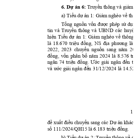
6. 
Dự
 án 6:
Truyền
giả
m
 thông và 
 n
Ti
ể
u
dự
Gi
ả
m
về
a) 
 á
n 1: 
 nghèo 
 thôn
Tổng
nguồn
vốn
được
sử
dụng
phép 
Truyền
huyệ
n,
tin 
và 
thông 
và 
UBND 
c
ác 
hiệ
n
Ti
ể
u
dự
Giảm
về
án 
1: 
nghèo 
thông 
t
t
riệu
đồng,
đ
ịa
phươ
ng
là
18.670 
N
S 
là 
2
chuyển
nguồn
nă
m
2022, 
2023 
sang 
202
đồng,
vốn
bổ
năm
tri
phân 
20
24 
l
à 
8.576 
tri
ệ
u
đồng.
Ước
giải
đế
n
ngâ
n 
74 
ngân 
th
ước
gi
ải
đế
n
và
ngân 
31/12/2024 
là 
14.529
11
đề
xuất
điề
u
chu
y
ển
Dự
 sang các 
 án khác c
số
tr
i
ệ
u
đồng
 111/2024/QH15 là
 6.183 
.
Ti
ể
u
dự
Truyề
n
về
gi
b)
 án 2: 
 thông 