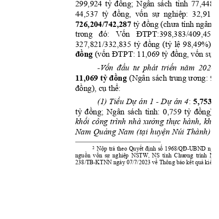
tỷ
đồng;
tỉnh
299,924 
Ng
ân 
sách 
77,448 
tỷ
đồng,
vốn
sự
nghiệp:
44,537  
  32,911 
726,204/742,287 
tỷ
đồng
(chưa
 tính ngân 
s
đó:
Vốn
ĐTPT:398,383/409,452t
tr
ong 
tỷ
đồng
(tỷ
l
ệ
327,821/332,835 
98,49%). 
đồng
(vốn
ĐTP
T:
tỷ
đ
ồng,
vốn
sự
 11,069 
ốn
đầu
tư
triển
năm
-V
phát 
2024 
11,069 
tỷ
đ
ồ
ng
ư
ơng:
(Ngân 
sách 
trung 
 9
,
đồng)
,
cụ
thể
:
Tiểu
Dự
Dự
5,75
3
t
(1) 
án 
1 
- 
án 
4
: 
tỷ
đồng;
t
ỉ
n
h:
tỷ
đồng)
.
Ngân 
sách 
0,759 
khối
xưởng
thự
c
khối
công 
trình 
nhà 
hành, 
Quảng
(tại
huyện
c
Nam 
Nam 
Núi 
Thành) 
Nộp
trả
Quyết
định
số
1968/QĐ-UBND
2
theo 
ngà
y
nguồn
vốn
sự
nghiệ
p
tỉnh
C
hư
ơ
n
g
NSTW, 
NS
trình 
MT
về
kết
quả
kiểm
238/TB-KTNN ngày 07/7/2023 
 Thông báo 