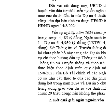
Đối
với
nội
tỉnh
dung 
này, 
UBND 
hoạ
ch
vốn
đầu
tư
triển
nguồ
n
 phát 
 ngân
sác
mục
dự
đầ
u
tư
của
Dự
thuộc
các 
á
n 
án 
4 
vững
địa
tỉ
n
h
đư
ợc
HĐND
tỉn
trên 
bàn 
và 
HĐN
D
 ngày 14/8/2024.
Vốn
sự
nghiệ
p
nă
m
chư
a
- 
 2
0
24 
phâ
ư
ơng:
tỷ
đồng;
tỉ
n
h
tr
ung 
4,485 
Ngân 
sách 
Dự
4,950 
tỷ
đồng
1 
- 
án 
6: 
(NSTW: 
4
,4
đồng)
,
Sở
Truyền
đ
ề
Thông 
tin 
và 
thông 
lạ
i
chưa
bổ
Dự
phân 
này 
sang 
các 
án
 khác 
vụ
hư
ớng
dẫ
n
tại
tư
chi 
theo 
 T
hô
ng 
 0
6/20
Truyền
Kế
h
Thông 
ti
n 
và
t
hông 
và 
theo 
thực
hiện
định
mức
định
tại
  theo 
  quy  
  
của
B
ộ
Nghị
15/8/2023 
Tài 
c
hính 
và 
c
ác 
cơ
sở
cầu
thực
tế
c
ủ
a
địa
phươn
nhu 
các 
dụng
hết
năm
Dự
chưa
 tron
g 
 2024 và 
 án 5 
ư
ơ
ng
vốn
dư
với
đ
ịn
h
mức
tr
ung 
giao 
so 
chữa
:
triệu
đồng)
thể
b
 2
0 
n
ê
n không 
 phâ
n
2. 
Kế
t
quả
giải
 ngân 
nguồn
vốn