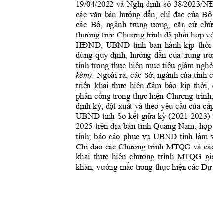
Ng
h
ị
định
số
38/
2023/NĐ
-
19/04/2022 
và 
vă
n
bả
n
hư
ớng
dẫn,
chỉ
đạ
o
của
Bộ
các 
L
Bộ,
ư
ơn
g,
că
n
cứ
chức
các 
ngành 
trung 
thường
trực
Chương
đã
phối
hợp
với
trình 
 
HĐN
D,
tỉnh
kịp
thời
UBND 
ban 
hành 
c
đúng
đị
nh
,
hướng
dẫ
n
c
ủ
a
ương
quy 
tru
n
g 
tỉnh
thực
hiện
mục
giảm
trong 
t
iêu 
nghè
o
Sở,
của
tỉnh
cũ
kèm). 
Ngoài 
ra, 
các 
ngành 
tr
i
ể
n
thực
hiệ
n
đảm
bả
o
kịp
th
ời,
đú
kha
i 
thực
hi
ện
Chương
t
phâ
n 
công 
trong 
trình;
định
kỳ,
đ
ột
xuấ
t
cầu
của
cấp
 và theo yêu 
 t
tỉn
h
Sơ
kết
giữa
kỳ
th
UB
N
D
 (
2021-2023) 
đị
a
tỉ
nh
Quảng
họp
2025 
trên 
bàn 
Nam
, 
B
tỉnh;
phục
vụ
tỉ
nh
vi
báo 
cáo 
UB
ND 
làm
Chỉ
đạo
C
hư
ơng
đ
cá
c 
t
rình 
MTQG 
và 
các 
thực
hiệ
n
chươ
ng
giả
kha
i 
trình 
MTQG 
khă
n,
vướ
ng
mắc
thực
hi
ệ
n
Dự
 tr
o
n
g 
 các 
 án