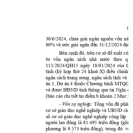
9
chưa
giải
nguồn
vốn
30/6/2024, 
ng
â
n 
này.
ước
gi
ả
i
đế
n
đạ
t
80%
 và 
n
gâ
n 
3
1/12/
2024 
 
cạnh
đó,
cơ
sở
đề
xuất
của
Bên
 trên 
 
tư
vốn
nước
ngâ
n 
sách 
nhà 
t
heo 
quy
của
Qu
111/2024/QH15 
ngày 
18/01/2024 
tỉnh
(kỳ
họp
thứ
đi
ề
u
chỉnh
k
24 
khoá 
X)
ư
ơng,
tỉ
nh
ngâ
n 
sách 
trung 
 ngân 
sách 
và 
da
Dự
thuộc
Chương
án 1, 
 á
n 4 
 tr
ì
nh MTQG 
được
HĐND
tỉ
nh
tạ
i
Ng
h
ị
qu
và
 thô
n
g 
qua 
tiết
tại
điểm
kh
o
ản
Mục
(báo cáo chi 
 b 
 2 
 I 
B
Vốn
sự
nghiệ
p:
Tổng
vốn
đã
- 
 ph
ân
cơ
sở
dụ
c
nghề
nghiệ
p
 giá
o
 và UBND các 
số
cơ
sở
dụ
c
nghề
nghiệ
p
lậ
p
gi
áo 
c
ông 
tr
người
động
triệu
đồng
(gồm:
lao 
là 
81.495 
phương
triệu
đồng),
đó:
vốn
là 
9.573 
trong 