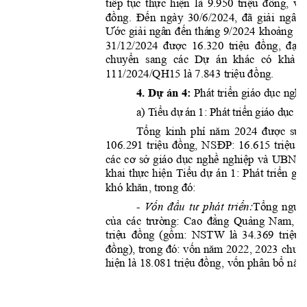
tiếp
tục
thực
hi
ện
tr
i
ệ
u
đồng,
vố
là 
9
.950 
đồng.
Đến
đ
ã
giải
ngày 
30/6/2024, 
ngân 
Ước
giải
đế
n
khoả
ng
ngâ
n
 t
há
ng 
9/2024 
13
được
tr
i
ệ
u
đồng,
đạt
31/12/2024 
16.320 
chuyển
Dự
khả
sang 
các 
án 
k
hác 
có 
t
riệu
đồ
n
g.
111/2024/QH15 là 
7
.843 
4. 
Dự
 án 4:
triển
dục
nghề
 Phát 
 giá
o 
ể
ự
ể
ụ
a
)
T
i
u 
d
 á
n 
1:
 P
hát 
tr
i
n 
gi
áo
d
c
 n
Tổng
năm
được
sử
kinh 
p
hí
2024 
triệu
đồng,
NS
ĐP:
tri
ệ
u
đ
106.291 
16.615 
c
ơ
sở
dục
ng
h
ề
nghiệp
các 
giáo 
và 
UBND
thực
hiện
Ti
ểu
dự
tr
i
ể
n
kha
i 
án 
1: 
Phát 
giá
khă
n
đó:
khó 
, tr
on
g
Vốn
đầu
tư
triển:
Tổng
nguồ
- 
phát 
của
t
rường:
đẳ
ng
Quảng
các 
Cao 
Nam, 
C
tr
i
ệ
u
đồng
(gồm:
tri
ệu
NSTW 
là
34.369 
đồng)
,
đó:
vốn
nă
m
chuy
 trong 
2
022, 2023 
hiệ
n
triệu
đồng,
v
ốn
bổ
nă
 là 18.081 
 phân 