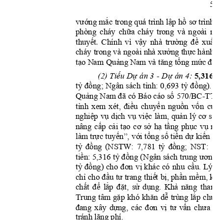
5
vướng
mắc
lập
hồ
sơ
t
rong quá trình 
 trình 
chữa
phòng 
cháy 
cháy
trong 
và 
n
go
ài 
nh
thuyế
t
vậ
y
trường
đề
xuấ
t
.
Chí
nh 
vì 
nhà 
xưởng
thực
cháy 
trong và 
ngoài nhà 
 hà
n
h, 
tạ
o
Qu
ả
n
g
tăng
tổng
mức
đầ
 N
a
m 
 N
am và 
Tiểu
Dự
Dự
5,316 
t
(2) 
án 3
 - 
án 4
: 
tỷ
đồng;
tỉnh:
tỷ
đồ
n
g)
.
H
Ngân 
sách 
0,693 
Quảng
đã
số
 Nam 
 có Báo cáo 
5
70/BC-TT
tỉnh
điều
chuyể
n
nguồn
vố
n
của
xem 
xét, 
nghiệ
p
vụ
dịc
h
vụ
việ
c
quản
cơ
sở
làm, 
lý 
cấp
cải
tạo
cơ
sở
hạ
tầng
phục
vụ
ng
nâ
n
g 
trực
tuyến”,
với
tổng
số
tiền
dự
kiế
n
b
là
m
tỷ
đồng
tỷ
đồ
n
g;
(NSTW: 
7,781 
NST: 
1,
tiền:
tỷ
đồng
ư
ơng:
 5,316 
 (
Ng
ân sách trung 
tỷ
đồng)
đơn
vị
cầu.
cho 
 khác
 có 
nhu 
Lý d
chỉ
đầu
tư
thiế
t
bị,
phầ
n
mềm,
 cho 
 trang
 kh
chất
để
l
ắp
đặt,
sử
dụng.
Khả
nă
ng
tham 
gặp
kh
ă
n
dễ
lắp
chứ
c
Trung 
tâm 
khó 
trùng 
đa
n
g
dự
ng,
đơn
vị
tư
vấ
n
c
h
ư
a
xây 
các 
có
tr
ánh lãng phí. 