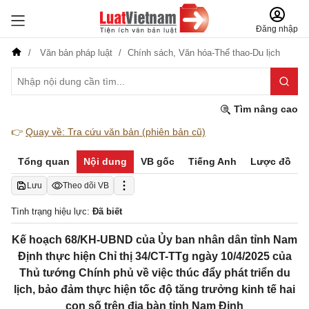
Đăng nhập
Văn bản pháp luật
Chính sách,
Văn hóa-Thể thao-Du lịch
Tìm nâng cao
👉
Quay về: Tra cứu văn bản (phiên bản cũ)
Tổng quan
Nội dung
VB gốc
Tiếng Anh
Lược đồ
Lưu
Theo dõi VB
Tình trạng hiệu lực:
Đã biết
Kế hoạch 68/KH-UBND của Ủy ban nhân dân tỉnh Nam
Định thực hiện Chỉ thị 34/CT-TTg ngày 10/4/2025 của
Thủ tướng Chính phủ về việc thúc đẩy phát triển du
lịch, bảo đảm thực hiện tốc độ tăng trưởng kinh tế hai
con số trên địa bàn tỉnh Nam Định