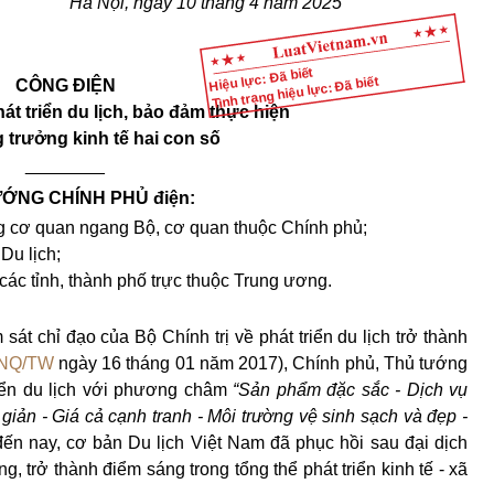
Hà Nội, ngày 10 tháng 4 năm 2025
Hiệu lực: Đã biết
Tình trạng hiệu lực: Đã biết
CÔNG ĐIỆN
át triển du lịch, bảo đảm thực hiện
g trưởng kinh tế hai con số
________
ỚNG CHÍNH PHỦ điện:
g cơ quan ngang Bộ, cơ quan thuộc Chính phủ;
Du lịch;
các tỉnh, thành phố trực thuộc Trung ương.
sát chỉ đạo của Bộ Chính trị về phát triển du lịch trở thành
-NQ/TW
ngày 16 tháng 01 năm 2017), Chính phủ, Thủ tướng
riển du lịch với phương châm
“Sản phẩm đặc sắc - Dịch vụ
giản - Giá cả cạnh tranh - Môi trường vệ sinh sạch và đẹp -
ến nay, cơ bản Du lịch Việt Nam đã phục hồi sau đại dịch
, trở thành điểm sáng trong tổng thể phát triển kinh tế - xã