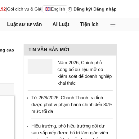
|
|
192
Gói dịch vụ & Giá
English
Đăng ký
/ Đăng nhập
Luật sư tư vấn
AI Luật
Tiện ích
TIN VĂN BẢN MỚI
ng cao
Năm 2026, Chính phủ
công bố dữ liệu mở có
kiểm soát để doanh nghiệp
khai thác
Từ 26/9/2026, Chánh Thanh tra tỉnh
được phạt vi phạm hành chính đến 80%
mức tối đa
Hiệu trưởng, phó hiệu trưởng dôi dư
sau sắp xếp được bố trí làm giáo viên