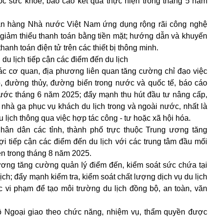
c sức khỏe; báo cáo kết quả thực hiện trong tháng 5 năm
gân hàng Nhà nước Việt Nam ứng dụng rộng rãi công nghệ
i giảm thiểu thanh toán bằng tiền mặt; hướng dẫn và khuyến
hanh toán điện tử trên các thiết bị thông minh.
 du lịch tiếp cận các điểm đến du lịch
ác cơ quan, địa phương liên quan tăng cường chỉ đạo việc
, đường thủy, đường biển trong nước và quốc tế, báo cáo
rước tháng 6 năm 2025; đẩy mạnh thu hút đầu tư nâng cấp,
nhà ga phục vụ khách du lịch trong và ngoài nước, nhất là
 lịch thông qua việc hợp tác công - tư hoặc xã hội hóa.
nhân dân các tỉnh, thành phố trực thuộc Trung ương tăng
ợi tiếp cận các điểm đến du lịch với các trung tâm đầu mối
ện trong tháng 8 năm 2025.
hương tăng cường quản lý điểm đến, kiểm soát sức chứa tại
ịch; đẩy mạnh kiểm tra, kiểm soát chất lượng dịch vụ du lịch
 vi phạm để tạo môi trường du lịch đồng bộ, an toàn, văn
 Ngoại giao theo chức năng, nhiệm vụ, thẩm quyền được