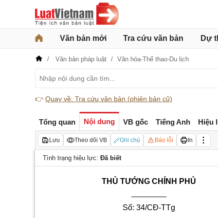
Văn bản mới
Tra cứu văn bản
Dự t
Văn bản pháp luật
Văn hóa-Thể thao-Du lịch
👉
Quay về: Tra cứu văn bản (phiên bản cũ)
Nội dung
Tổng quan
VB gốc
Tiếng Anh
Hiệu 
Lưu
Theo dõi VB
Ghi chú
Báo lỗi
In
Tình trạng hiệu lực:
Đã biết
THỦ TƯỚNG CHÍNH PHỦ
________
Số: 34/CĐ-TTg