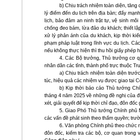
b) Chịu trách nhiệm toàn diện, tăng
lý điểm đến du lịch trên địa bàn; đẩy mạn
lịch, bảo đảm an ninh trật tự, vệ sinh mô
chống đeo bám, lừa đảo du khách; thiết l
xử lý phản ánh của du khách, kịp thời kiể
phạm pháp luật trong lĩnh vực du lịch. Các
nếu không thực hiện thì thu hồi giấy phép
4. Các Bộ trưởng, Thủ trưởng cơ 
nhân dân các tỉnh, thành phố trực thuộc T
a) Chịu trách nhiệm toàn diện trướ
túc, hiệu quả các nhiệm vụ được giao tại C
b) Kịp thời báo cáo Thủ tướng Ch
tháng 4 năm 2025 về những đề nghị của 
xét, giải quyết để kịp thời chỉ đạo, đôn đố
5. Giao Phó Thủ tướng Chính phủ Ma
các vấn đề phát sinh theo thẩm quyền; tr
6. Văn phòng Chính phủ theo chức n
đôn đốc, kiểm tra các bộ, cơ quan trong 