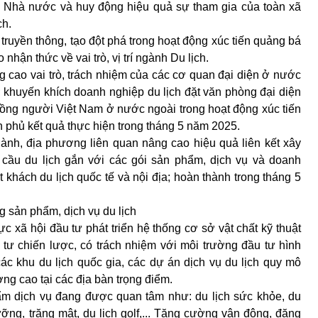
a Nhà nước và huy động hiệu quả sự tham gia của toàn xã
ch.
 truyền thông, tạo đột phá trong hoạt động xúc tiến quảng bá
nhận thức về vai trò, vị trí ngành Du lịch.
g cao vai trò, trách nhiệm của các cơ quan đại diện ở nước
h; khuyến khích doanh nghiệp du lịch đặt văn phòng đại diện
 đồng người Việt Nam ở nước ngoài trong hoạt động xúc tiến
 phủ kết quả thực hiện trong tháng 5 năm 2025.
ngành, địa phương liên quan nâng cao hiệu quả liên kết xây
h cầu du lịch gắn với các gói sản phẩm, dịch vụ và doanh
 khách du lịch quốc tế và nội địa; hoàn thành trong tháng 5
g sản phẩm, dịch vụ du lịch
c xã hội đầu tư phát triển hệ thống cơ sở vật chất kỹ thuật
tư chiến lược, có trách nhiệm với môi trường đầu tư hình
ác khu du lịch quốc gia, các dự án dịch vụ du lịch quy mô
ợng cao tại các địa bàn trọng điểm.
phẩm dịch vụ đang được quan tâm như: du lịch sức khỏe, du
dưỡng, trăng mật, du lịch golf,... Tăng cường vận động, đăng