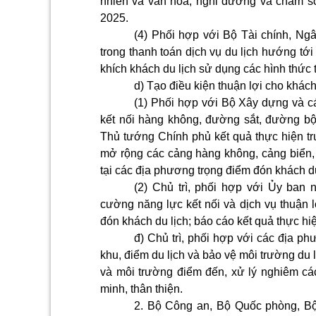
nhiên và văn hóa, nghỉ dưỡng và chăm só
2025.
(4) Phối hợp với Bộ Tài chính, N
trong thanh toán dịch vụ du lịch hướng tớ
khích khách du lịch sử dụng các hình thức t
d) Tạo điều kiện thuận lợi cho khách
(1) Phối hợp với Bộ Xây dựng và c
kết nối hàng không, đường sắt, đường bộ
Thủ tướng Chính phủ kết quả thực hiện t
mở rộng các cảng hàng không, cảng biển, 
tại các địa phương trọng điểm đón khách du
(2) Chủ trì, phối hợp với Ủy ban 
cường năng lực kết nối và dịch vụ thuận l
đón khách du lịch; báo cáo kết quả thực hi
đ) Chủ trì, phối hợp với các địa p
khu, điểm du lịch và bảo vệ môi trường du l
và môi trường điểm đến, xử lý nghiêm các
minh, thân thiện.
2. Bộ Công an, Bộ Quốc phòng, Bộ