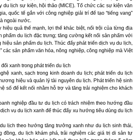
y du lịch sự kiện, hội thảo (MICE). Tổ chức các sự kiện văn
ia, quốc tế gắn với công nghiệp giải trí để tạo “tiếng vang”
và ngoài nước.
 hiệu quả thế mạnh, lợi thế khác biệt, nổi trội của từng địa
n phẩm du lịch đặc trưng; tăng cường kết nối sản phẩm với
g hiệu sản phẩm du lịch. Thúc đẩy phát triển dịch vụ du lịch,
chỗ” các sản phẩm văn hóa, nông nghiệp, công nghiệp mà Việt
ổi xanh trong phát triển du lịch
hệ xanh, sạch trong kinh doanh du lịch; phát triển du lịch
hương hiệu và quản lý tài nguyên du lịch. Phát triển hệ sinh
hệ số để kết nối nhằm hỗ trợ và tăng trải nghiệm cho khách
oanh nghiệp đầu tư du lịch có trách nhiệm theo hướng đầu
dịch vụ du lịch xanh để thúc đẩy xu hướng tiêu dùng du lịch
h du lịch theo hướng tăng trưởng xanh như du lịch sinh thái,
g đồng, du lịch khám phá, trải nghiệm các giá trị di sản tự