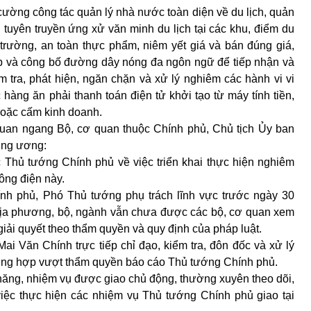
 cường công tác quản lý nhà nước toàn diện về du lịch, quản
h tuyên truyền ứng xử văn minh du lịch tại các khu, điểm du
i trường, an toàn thực phẩm, niêm yết giá và bán đúng giá,
ập và công bố đường dây nóng đa ngôn ngữ để tiếp nhận và
m tra, phát hiện, ngăn chặn và xử lý nghiêm các hành vi vi
 hàng ăn phải thanh toán điện tử khởi tạo từ máy tính tiền,
 hoặc cấm kinh doanh.
quan ngang Bộ, cơ quan thuộc Chính phủ, Chủ tịch Ủy ban
rung ương:
c Thủ tướng Chính phủ về việc triển khai thực hiện nghiêm
ông điện này.
ính phủ, Phó Thủ tướng phụ trách lĩnh vực trước ngày 30
địa phương, bộ, ngành vẫn chưa được các bộ, cơ quan xem
c giải quyết theo thẩm quyền và quy định của pháp luật.
i Văn Chính trực tiếp chỉ đạo, kiểm tra, đôn đốc và xử lý
ường hợp vượt thẩm quyền báo cáo Thủ tướng Chính phủ.
ăng, nhiệm vụ được giao chủ động, thường xuyên theo dõi,
việc thực hiện các nhiệm vụ Thủ tướng Chính phủ giao tại