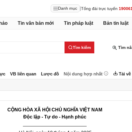
|
Danh mục
Tổng đài trực tuyến
19006
hảo
Tin văn bản mới
Tin pháp luật
Bản tin luật
Tìm kiếm
Tìm nâ
lực
VB liên quan
Lược đồ
Nội dung hợp nhất
Tải về
CỘNG HÒA XÃ HỘI CHỦ NGHĨA VIỆT NAM
Độc lập - Tự do - Hạnh phúc
________________________