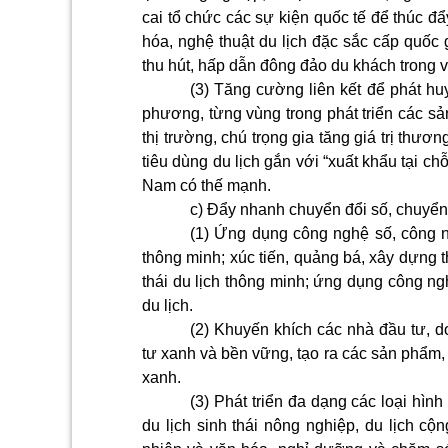
cai tổ chức các sự kiện quốc tế để thúc đẩ
hóa, nghệ thuật du lịch đặc sắc cấp quốc g
thu hút, hấp dẫn đông đảo du khách trong 
(3) Tăng cường liên kết để phát huy
phương, từng vùng trong phát triển các sả
thị trường, chú trọng gia tăng giá trị thươn
tiêu dùng du lịch gắn với “xuất khẩu tại 
Nam có thế mạnh.
c) Đẩy nhanh chuyển đổi số, chuyển đ
(1) Ứng dụng công nghệ số, công ng
thông minh; xúc tiến, quảng bá, xây dựng t
thái du lịch thông minh; ứng dụng công ng
du lịch.
(2) Khuyến khích các nhà đầu tư, d
tư xanh và bền vững, tạo ra các sản phẩm, 
xanh.
(3) Phát triển đa dạng các loại hìn
du lịch sinh thái nông nghiệp, du lịch cộn