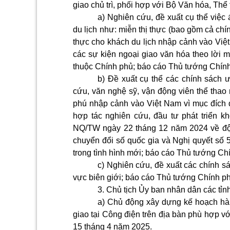
giao chủ trì, phối hợp với Bộ Văn hóa, Thể 
a) Nghiên cứu, đề xuất cụ thể việc 
du lịch như: miễn thị thực (bao gồm cả chính
thực cho khách du lịch nhập cảnh vào Việt
các sự kiện ngoại giao văn hóa theo lời
thuộc Chính phủ; báo cáo Thủ tướng Chính
b) Đề xuất cụ thể các chính sách ư
cứu, văn nghệ sỹ, vận động viên thể thao n
phú nhập cảnh vào Việt Nam vì mục đích du
hợp tác nghiên cứu, đầu tư phát triển k
NQ/TW ngày 22 tháng 12 năm 2024 về đột 
chuyển đổi số quốc gia và Nghị quyết số
trong tình hình mới; báo cáo Thủ tướng Ch
c) Nghiên cứu, đề xuất các chính sá
vực biên giới; báo cáo Thủ tướng Chính p
3. Chủ tịch Ủy ban nhân dân các tỉn
a) Chủ động xây dựng kế hoạch hà
giao tại Công điện trên địa bàn phù hợp vớ
15 tháng 4 năm 2025.