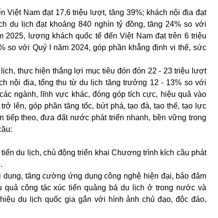
 Việt Nam đạt 17,6 triệu lượt, tăng 39%; khách nội địa đạt
ách du lịch đạt khoảng 840 nghìn tỷ đồng, tăng 24% so với
 2025, lượng khách quốc tế đến Việt Nam đạt trên 6 triệu
6% so với Quý I năm 2024, góp phần khẳng định vị thế, sức
lịch, thực hiện thắng lợi mục tiêu đón đón 22 - 23 triệu lượt
ch nội địa, tổng thu từ du lịch tăng trưởng 12 - 13% so với
 các ngành, lĩnh vực khác, đóng góp tích cực, hiệu quả vào
rở lên, góp phần tăng tốc, bứt phá, tạo đà, tạo thế, tạo lực
n tiếp theo, đưa đất nước phát triển nhanh, bền vững trong
cầu:
iến du lịch, chủ động triển khai Chương trình kích cầu phát
.
ội dung, tăng cường ứng dụng công nghệ hiện đại, bảo đảm
u quả công tác xúc tiến quảng bá du lịch ở trong nước và
hiệu du lịch quốc gia gắn với hình ảnh chủ đạo, độc đáo,