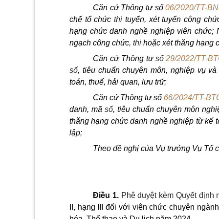
Căn cứ Thông tư số
06/2020/TT-B
chế tổ chức
thi
tuyển, xét tuyển công chứ
hạng chức danh nghề nghiệp viên chức; Nộ
ngạch công chức,
thi
hoặc xét thăng hạng 
Căn cứ Thông tư
số
29/2022/TT-B
số
, tiêu chuẩn chuyên môn, nghiệp vụ v
toán, thuế, hải quan, lưu trữ;
Căn cứ Thông tư số
66/2024/TT-BT
danh, mã
số
, tiêu chuẩn chuyên môn nghi
thăng hạng chức danh nghề nghiệp từ kế t
lập;
Theo đề nghị của Vụ trưởng Vụ Tổ c
Điều 1.
Phê duyệt kèm Quyết định 
II, hạng III đối với viên chức chuyên ngàn
hóa, Thể thao và Du lịch năm 2024.