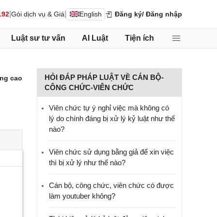
|
|
192
Gói dịch vụ & Giá
English
Đăng ký
/ Đăng nhập
Luật sư tư vấn
AI Luật
Tiện ích
HỎI ĐÁP PHÁP LUẬT VỀ CÁN BỘ-
ng cao
CÔNG CHỨC-VIÊN CHỨC
Viên chức tự ý nghỉ việc mà không có
lý do chính đáng bị xử lý kỷ luật như thế
nào?
Viên chức sử dụng bằng giả để xin việc
thì bị xử lý như thế nào?
Cán bộ, công chức, viên chức có được
làm youtuber không?