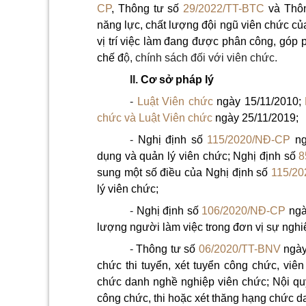
CP
, Thông tư số
29/2022/TT-BTC
và Thô
năng lực, chất lượng đội ngũ viên chức củ
vị trí việc làm đang được phân công, góp 
chế đ
ộ, chính sách đối với viên chức
.
II.
Cơ sở pháp lý
-
Luật Viên chức
ngày 15/11/2010;
chức và Luật Viên chức
ngày 25/11/2019;
-
Nghị định số
115/2020/NĐ-CP
ng
dụng và quản lý viên chức; Nghị định số
8
sung một số điều của Nghị định số
115/2
lý viên chức;
-
Nghị định số
106/2020/NĐ-CP
ngày
lượng người làm việc trong đơn vị sự nghi
-
Thông tư số
06/2020/TT-BNV
ngày
chức thi tuyển, xét tuyển công chức, viê
chức danh nghề nghiệp viên chức; Nội quy 
công chức, thi hoặc xét thăng hạng chức d