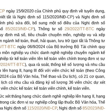
-CP
ngày 15/9/2020 của Chính phủ quy định về tuyển dụng,
iết tắt là Nghị định số
115/2020/NĐ-
CP
)
và Nghị định số
nh phủ sửa đổi, bổ sung một số điều của Nghị định số
 số
85/2023/NĐ-CP
), Thông tư số
29/2022/TT-BTC
ngày
uy định mã số, tiêu chuẩn chuyên môn, nghiệp vụ và xếp
ngành kế toán, thuế, hải quan, lưu trữ (gọi tắt là Thông tư
4/TT-BTC
ngày 06/9/2024 của Bộ trưởng Bộ Tài chính quy
ên môn nghiệp vụ chức danh nghề nghiệp chuyên ngành kế
iệp từ kế toán viên lên kế toán viên chính trong đơn vị sự
/2024/TT-BTC
), qua rà soát, thống kê số lượng và nhu cầu
ên hạng II, hạng III đối với viên chức kế toán (theo Công
24 của Bộ Văn hóa, Thể thao và Du lịch), có 21 cơ quan,
 lịch có nhu cầu và đăng ký số lượng 36 viên chức dự xét
ên chức kế toán: kế toán viên chính, kế toán viên.
ức xét thăng hạng chức danh nghề nghiệp lên hạng II, hạng
n trong các đơn vị sự nghiệp công lập thuộc Bộ Văn hóa, Thể
ủa Nghị định số
115/2020/NĐ-CP
, Nghị định số
85/2023/NĐ-