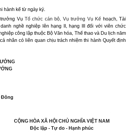
hi hành kể từ ngày ký.
trưởng Vụ
Tổ chức cán bộ, Vụ trưởng Vụ K
ế
hoạch, Tài
danh nghề nghiệp lên hạng II, hạng III đối với viên chức
nghiệp công lập thuộc Bộ Văn hóa, Thể thao và Du lịch năm
cá nhân có liên quan chịu trách nhiệm thi hành Quyết định
RƯỞNG
ƯỞNG
 Đông
CỘNG HÒA XÃ HỘI CHỦ NGHĨA VIỆT NAM
Độc lập - Tự do - Hạnh phúc