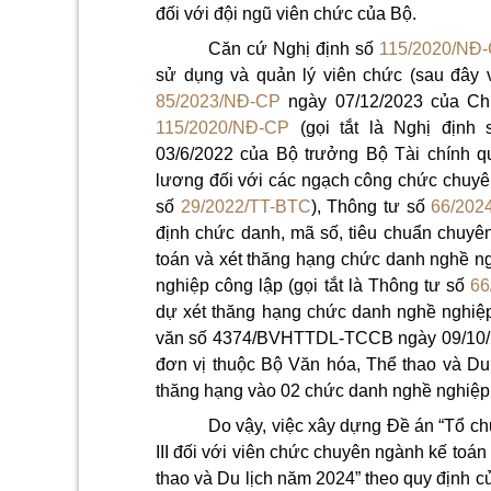
đối với đội ngũ viên chức của Bộ.
Căn cứ Nghị định số
115/2020/NĐ
sử dụng và quản lý viên chức (sau đây v
85/2023/NĐ-CP
ngày 07/12/2023 của Chí
115/2020/NĐ-CP
(gọi tắt là Nghị định
03/6/2022 của Bộ trưởng Bộ Tài chính q
lương đối với các ngạch công chức chuyên 
số
29/2022/TT-BTC
), Thông tư số
66/202
định chức danh, mã số, tiêu chuẩn chuy
toán và xét thăng hạng chức danh nghề ngh
nghiệp công lập (gọi tắt là Thông tư số
66
dự xét thăng hạng chức danh nghề nghiệp l
văn số 4374/BVHTTDL-TCCB ngày 09/10/20
đơn vị thuộc Bộ Văn hóa, Thể thao và Du
thăng hạng vào 02 chức danh nghề nghiệp vi
Do vậy, việc xây dựng Đề án “Tổ ch
III đối với viên chức chuyên ngành kế toá
thao và Du lịch năm 2024” theo quy định c