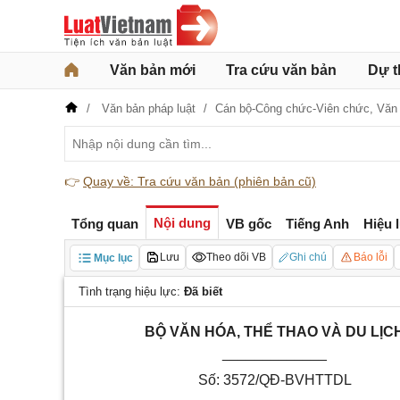
Văn bản mới
Tra cứu văn bản
Dự t
Văn bản pháp luật
Cán bộ-Công chức-Viên chức,
Văn 
👉
Quay về: Tra cứu văn bản (phiên bản cũ)
Nội dung
Tổng quan
VB gốc
Tiếng Anh
Hiệu 
Lưu
Theo dõi VB
Ghi chú
Báo lỗi
Mục lục
Tình trạng hiệu lực:
Đã biết
BỘ VĂN HÓA, THỂ THAO VÀ DU LỊC
_____________
Số:
3572/QĐ-BVHTTDL