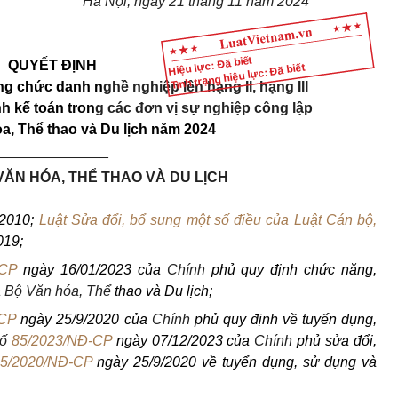
Hà Nội, ngày
21
tháng
11
năm 2024
Hiệu lực: Đã biết
QUYẾT ĐỊNH
Tình trạng hiệu lực: Đã biết
ạng chức danh n
ghề nghiệp lên hạng II, hạng
III
 kế toán tron
g các
đơn
vị sự nghiệp công lập
a, Thể thao và Du lịch năm 2024
______________
V
Ă
N HÓA, THỂ THAO VÀ DU LỊCH
/2010;
Luật Sửa đổi, bổ sung một số điều của Luật Cán bộ,
019;
-CP
ngày 16/01/2023 của
Chính
phủ quy định chức năng,
 Bộ Văn hóa, Th
ể
thao và Du lịch;
-CP
ngày 25/9/2020 của
Chính
phủ quy định về tuyển dụng,
ố
85/2023/NĐ-CP
ngày 07/12/2023 của
Chính
phủ sửa đổi,
5/2020/NĐ-CP
ngày 25/9/2020 về tuyển dụng, sử dụng và