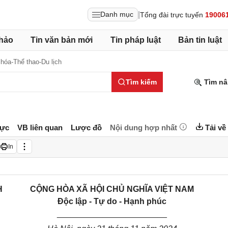
|
Danh mục
Tổng đài trực tuyến
19006
hảo
Tin văn bản mới
Tin pháp luật
Bản tin luật
hóa-Thể thao-Du lịch
Tìm kiếm
Tìm nâ
lực
VB liên quan
Lược đồ
Nội dung hợp nhất
Tải về
In
H
CỘNG HÒA XÃ HỘI CHỦ NGHĨA VIỆT NAM
Độc lập - Tự do - Hạnh phúc
________________________