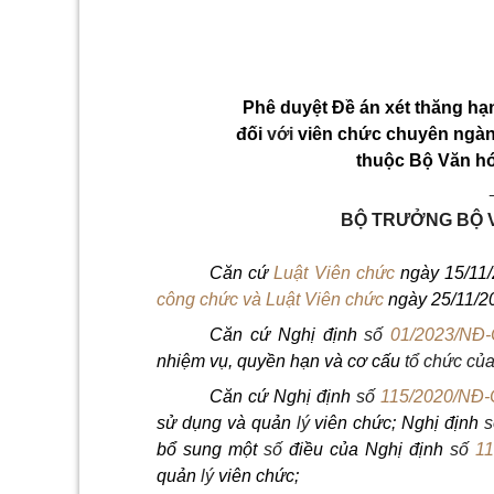
Phê duyệt Đề án xét thăng h
đối
với
viên chức chuyên ngành
thuộc Bộ Văn hó
BỘ TRƯỞNG BỘ 
Căn cứ
Luật Viên chức
ngày 15/11
công chức và Luật Viên chức
ngày 25/11/2
Căn cứ Nghị định
số
01/2023/NĐ
nhiệm vụ, quyền hạn và cơ cấu
tổ
chức của
Căn cứ Nghị định
số
115/2020/NĐ
sử dụng và quản
lý
viên chức; Nghị định
s
bổ sung một
số
điều của Nghị định
số
11
quản
lý
viên chức;