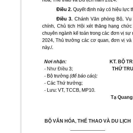
Điều 2.
Quyết định này có hiệu lực t
Điều 3.
Chánh Văn phòng Bộ, Vụ 
chính, Chủ tịch Hội xét thăng hạng chức 
chuyên ngành kế toán trong các đơn vị sự 
2024, Thủ trưởng các cơ quan, đơn vị và 
này./.
Nơi nhận
:
KT. BỘ T
-
Như Đi
ề
u 3;
THỨ TR
-
Bộ trưởng
(để báo cáo);
-
Các Thứ trưởng;
-
Lưu: VT,
TCCB, MP10.
Tạ Quang
BỘ VĂN HÓA, THỂ THAO VÀ DU LỊCH
_____________