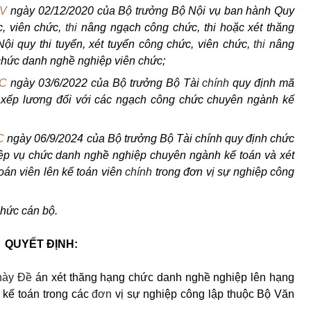
NV
ngày 02/12/2020 của Bộ trưởng Bộ Nội vụ ban hành Quy
c, viên chức,
thi
nâng ngạch công chức, thi hoặc xét thăng
i quy thi tuyển, xét tuyển công chức, viên chức,
thi
nâng
chức danh nghề nghiệp viên chức;
TC
ngày 03/6/2022 của Bộ trưởng Bộ Tài
chính
quy định mã
à xếp lương đối với các ngạch công chức chuyên ngành kế
C
ngày 06/9/2024 của Bộ trưởng Bộ Tài chính quy định chức
ệp vụ chức danh nghề nghiệp chuyên ngành kế toán và xét
oán viên lên kế toán viên
chính
trong đơn vị sự nghiệp công
hức cán bộ.
QUYẾT ĐỊNH:
này Đ
ề
án xét thăng hạng chức danh nghề nghiệp lên hạng
h kế toán trong các
đơn
vị sự nghiệp công lập thuộc Bộ Văn