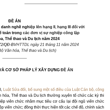
________________________
ĐỀ ÁN
c danh nghề ngh
iệp lên hạng II, hạng
III
đối với
 toán tron
g các đơn vị sự nghiệp công lập
a, Thể thao và Du lịch năm 2024
572/QĐ-BV
HTTDL ngày 21 tháng 11 năm 2024
Bộ Văn hóa, Thể thao và Du lịch)
___________
 VÀ CƠ SỞ PHÁP LÝ XÂY DỰNG
ĐỀ ÁN
0,
Luật Sửa đổi, bổ sung một số điều của Luật Cán bộ, công
hóa, Thể thao và Du lịch thường xuyên tổ chức các kỳ thi
ệp viên chức nhằm mục tiêu cơ cấu lại đội ngũ viên chức
ệp viên chức; đồng thời thực hiện tốt các chế độ, chính sách