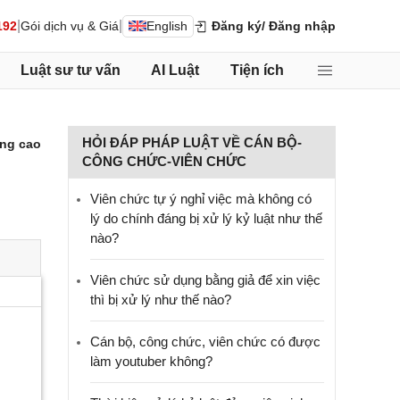
|
|
192
Gói dịch vụ & Giá
English
Đăng ký
/ Đăng nhập
Luật sư tư vấn
AI Luật
Tiện ích
HỎI ĐÁP PHÁP LUẬT VỀ CÁN BỘ-
ng cao
CÔNG CHỨC-VIÊN CHỨC
Viên chức tự ý nghỉ việc mà không có
lý do chính đáng bị xử lý kỷ luật như thế
nào?
Viên chức sử dụng bằng giả để xin việc
thì bị xử lý như thế nào?
Cán bộ, công chức, viên chức có được
làm youtuber không?