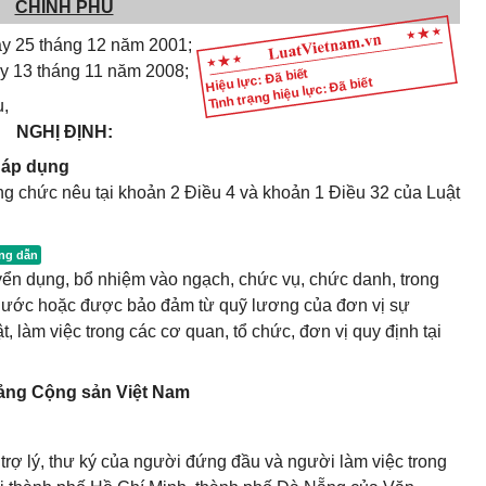
CHÍNH PHỦ
y 25 tháng 12 năm 2001;
y 13 tháng 11 năm 2008;
Hiệu lực: Đã biết
Tình trạng hiệu lực: Đã biết
ụ,
NGHỊ ĐỊNH:
g áp dụng
g chức nêu tại khoản 2 Điều 4 và khoản 1 Điều 32 của Luật
ển dụng, bổ nhiệm vào ngạch, chức vụ, chức danh, trong
nước hoặc được bảo đảm từ quỹ lương của đơn vị sự
, làm việc trong các cơ quan, tổ chức, đơn vị quy định tại
Đảng Cộng sản Việt Nam
trợ lý, thư ký của người đứng đầu và người làm việc trong