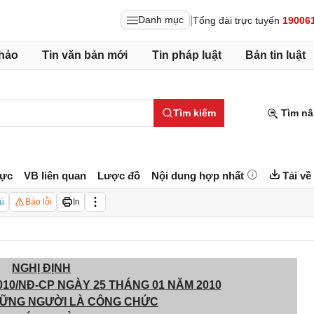
|
Danh mục
Tổng đài trực tuyến
19006
hảo
Tin văn bản mới
Tin pháp luật
Bản tin luật
Tìm kiếm
Tìm nâ
lực
VB liên quan
Lược đồ
Nội dung hợp nhất
Tải về
ú
Báo lỗi
In
NGHỊ ĐỊNH
010/NĐ-CP NGÀY 25 THÁNG 01 NĂM 2010
HỮNG NGƯỜI LÀ CÔNG CHỨC