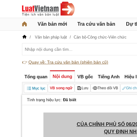
Văn bản mới
Tra cứu văn bản
Dự t
Văn bản pháp luật
Cán bộ-Công chức-Viên chức
👉
Quay về: Tra cứu văn bản (phiên bản cũ)
Nội dung
Tổng quan
VB gốc
Tiếng Anh
Hiệu 
VB song ngữ
Lưu
Theo dõi VB
Ghi ch
Mục lục
Tình trạng hiệu lực:
Đã biết
CỦA CHÍNH PHỦ
SỐ 06/2
QUY ĐỊNH N