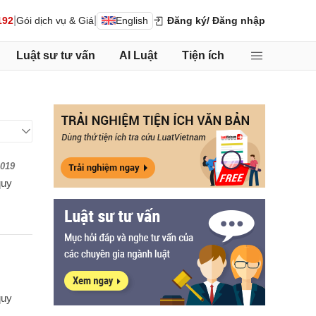
|
|
192
Gói dịch vụ & Giá
English
Đăng ký
/ Đăng nhập
Luật sư tư vấn
AI Luật
Tiện ích
2019
quy
quy