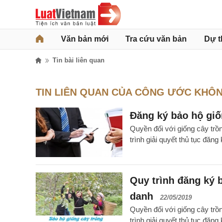
Văn bản mới
Tra cứu văn bản
Dự t
Tin bài liên quan
TIN LIÊN QUAN CỦA CÔNG ƯỚC KHÔ
Đăng ký bảo hộ giố
Quyền đối với giống cây trồ
trình giải quyết thủ tục đăn
Quy trình đăng ký 
danh
22/05/2019
Quyền đối với giống cây trồ
trình giải quyết thủ tục đăn