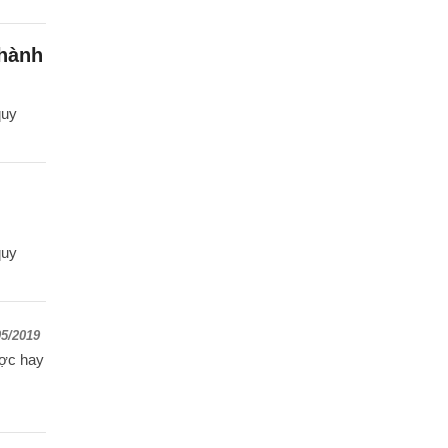
thành
quy
quy
05/2019
ược hay