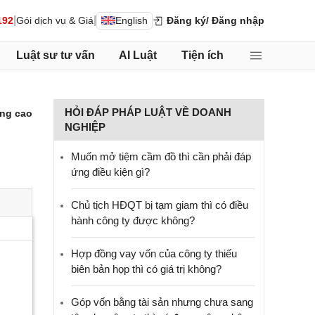
|
|
192
Gói dịch vụ & Giá
English
Đăng ký
/ Đăng nhập
Luật sư tư vấn
AI Luật
Tiện ích
HỎI ĐÁP PHÁP LUẬT VỀ DOANH
ng cao
NGHIỆP
Muốn mở tiệm cầm đồ thì cần phải đáp
ứng điều kiện gì?
Chủ tịch HĐQT bị tạm giam thì có điều
hành công ty được không?
Hợp đồng vay vốn của công ty thiếu
biên bản họp thì có giá trị không?
Góp vốn bằng tài sản nhưng chưa sang