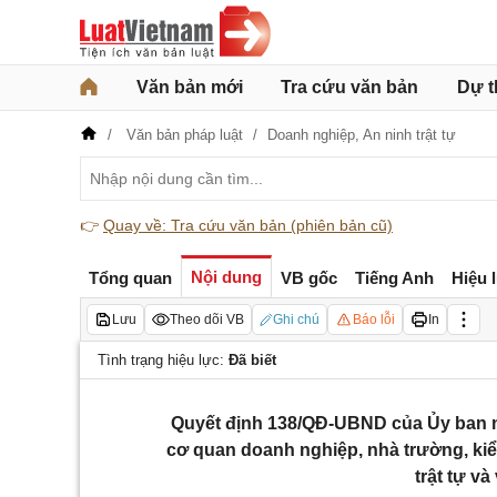
Văn bản mới
Tra cứu văn bản
Dự t
Văn bản pháp luật
Doanh nghiệp,
An ninh trật tự
👉
Quay về: Tra cứu văn bản (phiên bản cũ)
Nội dung
Tổng quan
VB gốc
Tiếng Anh
Hiệu 
Lưu
Theo dõi VB
Ghi chú
Báo lỗi
In
Tình trạng hiệu lực:
Đã biết
Quyết định 138/QĐ-UBND của Ủy ban nhâ
cơ quan doanh nghiệp, nhà trường, kiể
trật tự v