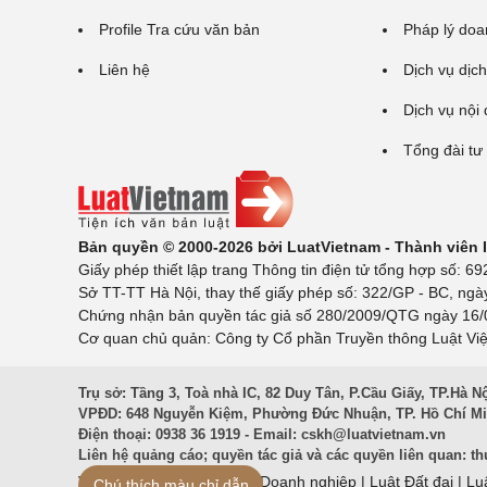
Profile Tra cứu văn bản
Pháp lý doa
Liên hệ
Dịch vụ dịch
Dịch vụ nội
Tổng đài tư
Bản quyền © 2000-2026 bởi LuatVietnam - Thành viên
Giấy phép thiết lập trang Thông tin điện tử tổng hợp số:
Sở TT-TT Hà Nội, thay thế giấy phép số: 322/GP - BC, ngà
Chứng nhận bản quyền tác giả số 280/2009/QTG ngày 16/02
Cơ quan chủ quản: Công ty Cổ phần Truyền thông Luật Việ
Trụ sở: Tầng 3, Toà nhà IC, 82 Duy Tân, P.Cầu Giấy, TP.Hà N
VPĐD: 648 Nguyễn Kiệm, Phường Đức Nhuận, TP. Hồ Chí M
Điện thoại: 0938 36 1919 - Email:
cskh@luatvietnam.vn
Liên hệ quảng cáo; quyền tác giả và các quyền liên quan:
th
Văn Bản Pháp Luật
|
Luật Doanh nghiệp
|
Luật Đất đai
|
Lu
Chú thích màu chỉ dẫn