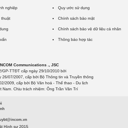
nh nghiệp
Quy ước sử dụng
 thuật
Chính sách bảo mật
 dung
Chính sách bảo vệ dữ liệu cá nhân
 vấn
Thông báo hợp tác
 INCOM Communications ., JSC
 692/GP-TTĐT cấp ngày 29/10/2010 bởi
y 26/07/2007, cấp bởi Bộ Thông tin và Truyền thông
/2009, cấp bởi Bộ Văn hoá - Thể thao - Du lịch
t Nam. Chịu trách nhiệm: Ông Trần Văn Trí
ội
inh
uybt@incom.vn
ật Hình sự 2015