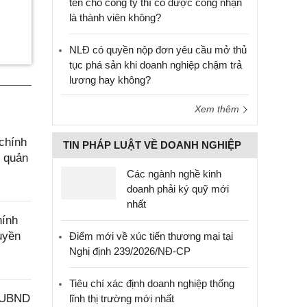
tên cho công ty thì có được công nhận
là thành viên không?
NLĐ có quyền nộp đơn yêu cầu mở thủ
tục phá sản khi doanh nghiệp chậm trả
lương hay không?
Xem thêm
chính
TIN PHÁP LUẬT VỀ DOANH NGHIỆP
g quản
Các ngành nghề kinh
doanh phải ký quỹ mới
nhất
hính
uyền
Điểm mới về xúc tiến thương mại tại
Nghị định 239/2026/NĐ-CP
Tiêu chí xác định doanh nghiệp thống
Đ-UBND
lĩnh thị trường mới nhất