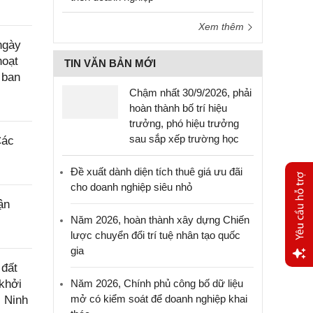
Xem thêm
ngày
hoạt
TIN VĂN BẢN MỚI
 ban
Chậm nhất 30/9/2026, phải
hoàn thành bố trí hiệu
trưởng, phó hiệu trưởng
sau sắp xếp trường học
Các
Đề xuất dành diện tích thuê giá ưu đãi
cho doanh nghiệp siêu nhỏ
ận
Năm 2026, hoàn thành xây dựng Chiến
lược chuyển đổi trí tuệ nhân tạo quốc
gia
 đất
Yêu
khởi
Năm 2026, Chính phủ công bố dữ liệu
cầu
mở có kiểm soát để doanh nghiệp khai
c Ninh
hỗ trợ