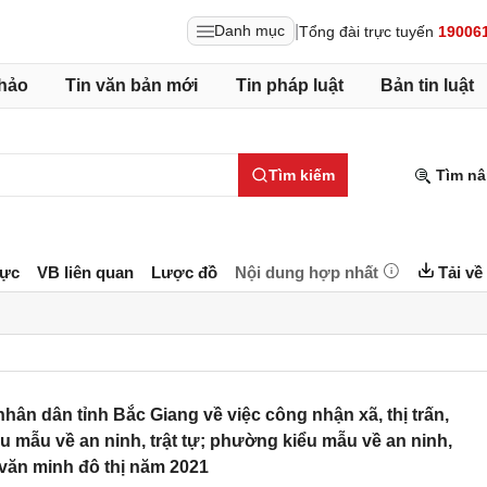
|
Danh mục
Tổng đài trực tuyến
19006
hảo
Tin văn bản mới
Tin pháp luật
Bản tin luật
Tìm kiếm
Tìm nâ
lực
VB liên quan
Lược đồ
Nội dung hợp nhất
Tải về
n dân tỉnh Bắc Giang về việc công nhận xã, thị trấn,
u mẫu về an ninh, trật tự; phường kiểu mẫu về an ninh,
à văn minh đô thị năm 2021