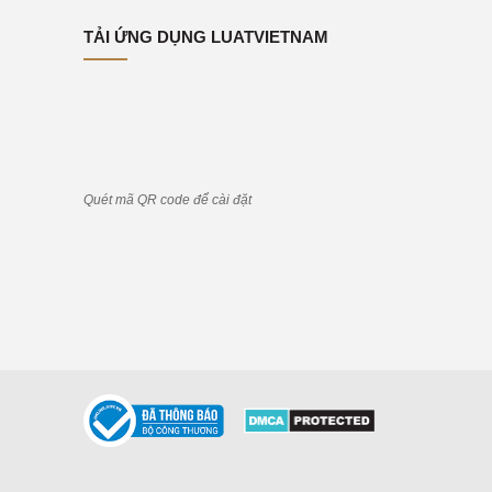
TẢI ỨNG DỤNG LUATVIETNAM
Quét mã QR code để cài đặt