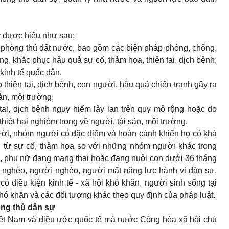
y được hiểu như sau:
 phòng thủ đất nước, bao gồm các biện pháp phòng, chống,
g, khắc phục hậu quả sự cố, thảm họa, thiên tai, dịch bệnh;
kinh tế quốc dân.
 thiên tai, dịch bệnh, con người, hậu quả chiến tranh gây ra
sản, môi trường.
tai, dịch bệnh nguy hiểm lây lan trên quy mô rộng hoặc do
hiệt hại nghiêm trọng về người, tài sản, môi trường.
ời, nhóm người có đặc điểm và hoàn cảnh khiến họ có khả
ơn từ sự cố, thảm họa so với những nhóm người khác trong
i, phụ nữ đang mang thai hoặc đang nuôi con dưới 36 tháng
ểm nghèo, người nghèo, người mất năng lực hành vi dân sự,
có điều kiện kinh tế - xã hội khó khăn, người sinh sống tại
 khó khăn và các đối tượng khác theo quy định của pháp luật.
òng thủ dân sự
Việt Nam và điều ước quốc tế mà nước Cộng hòa xã hội chủ