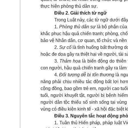
thực hiện phòng thủ dân sự.
Điều 2. Giải thích từ ngữ
Trong Luật này, các từ ngữ dưới đâ
1.
Phòng thủ dân sự
là bộ phận của
khắc phục hậu quả chiến tranh; phòng, chốn
bảo vệ Nhân dân, cơ quan, tổ chức và nền 
2.
Sự cố
là tình huống bất thường do
hoặc đe dọa gây ra thiệt hại về người, tài 
3.
Thảm họa
là biến động do thiên 
con người, hậu quả chiến tranh gây ra làm t
4.
Đối tượng dễ bị tổn thương
là ngư
năng phải chịu nhiều tác động bất lợi h
cộng đồng, bao gồm trẻ em, người cao tuổ
tuổi, người khuyết tật, người bị bệnh hi
người dân tộc thiểu số sinh sống tại vùng 
vùng có điều kiện kinh tế - xã hội đặc biệt
Điều 3. Nguyên tắc hoạt động ph
1. Tuân thủ Hiến pháp, pháp luật 