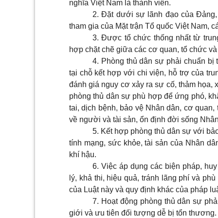
nghĩa Việt Nam là thành viên.
2. Đặt dưới sự lãnh đạo của Đảng, 
tham gia của Mặt trận Tổ quốc Việt Nam, các
3. Được tổ chức thống nhất từ tru
hợp chặt chẽ giữa các cơ quan, tổ chức và
4. Phòng thủ dân sự phải chuẩn bị 
tại chỗ kết hợp với chi viện, hỗ trợ của 
đánh giá nguy cơ xảy ra sự cố, thảm họa, 
phòng thủ dân sự phù hợp để ứng phó, khắc
tai, dịch bệnh, bảo vệ Nhân dân, cơ quan, 
về người và tài sản, ổn định đời sống Nhâ
5. Kết hợp phòng thủ dân sự với bảo 
tính mạng, sức khỏe, tài sản của Nhân dân
khí hậu.
6. Việc áp dụng các biện pháp, huy
lý, khả thi, hiệu quả, tránh lãng phí và p
của Luật này và quy định khác của pháp luậ
7. Hoạt động phòng thủ dân sự phả
giới và ưu tiên đối tượng dễ bị tổn thương.