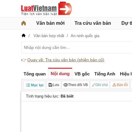
Văn bản mới
Tra cứu văn bản
Dự t
Văn bản hợp nhất
An ninh quốc gia
👉
Quay về: Tra cứu văn bản (phiên bản cũ)
Nội dung
Tổng quan
VB gốc
Tiếng Anh
Hiệu 
Lưu
Theo dõi VB
Ghi chú
Báo lỗi
Mục lục
Tình trạng hiệu lực:
Đã biết