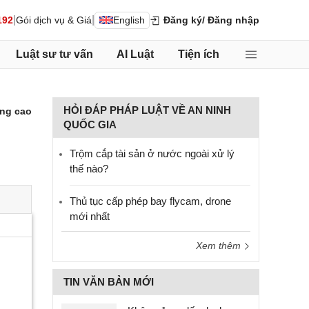
|
|
192
Gói dịch vụ & Giá
English
Đăng ký
/ Đăng nhập
Luật sư tư vấn
AI Luật
Tiện ích
HỎI ĐÁP PHÁP LUẬT VỀ AN NINH
ng cao
QUỐC GIA
Trộm cắp tài sản ở nước ngoài xử lý
thế nào?
Thủ tục cấp phép bay flycam, drone
mới nhất
Xem thêm
TIN VĂN BẢN MỚI