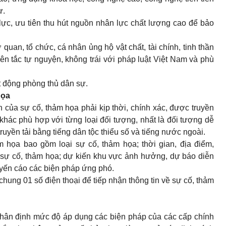
ự.
ực, ưu tiên thu hút nguồn nhân lực chất lượng cao để bảo
 quan, tổ chức, cá nhân ủng hộ vật chất, tài chính, tinh thần
n tắc tự nguyện, không trái với pháp luật Việt Nam và phù
t động phòng thủ dân sự.
họa
n của sự cố, thảm họa phải kịp thời, chính xác, được truyền
khác phù hợp với từng loại đối tượng, nhất là đối tượng dễ
ruyền tải bằng tiếng dân tộc thiểu số và tiếng nước ngoài.
m họa bao gồm loại sự cố, thảm họa; thời gian, địa điểm,
sự cố, thảm họa; dự kiến khu vực ảnh hưởng, dự báo diễn
uyến cáo các biện pháp ứng phó.
chung 01 số điện thoại để tiếp nhận thông tin về sự cố, thảm
phân định mức độ áp dụng các biện pháp của các cấp chính