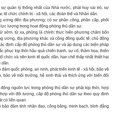
sự quản lý thống nhất của Nhà nước; phát huy vai trò, sự
 tổ chức chính trị - xã hội, các đoàn thể và Nhân dân.
ng ương đến địa phương; có sự phân công, phân cấp, phối
 lực lượng trong hoạt động phòng thủ dân sự.
từ sớm, từ xa, phòng là chính; thực hiện phương châm bốn
trung ương, địa phương khác và cộng đồng quốc tế; chủ động
xác định cấp độ phòng thủ dân sự và áp dụng các biện pháp
 phục kịp thời hậu quả chiến tranh, sự cố, thảm họa, thiên
tổ chức và nền kinh tế quốc dân, hạn chế thấp nhất thiệt hại
n dân.
đảm quốc phòng, an ninh, phát triển kinh tế - xã hội, bảo vệ
, bảo vệ môi trường, hệ sinh thái và thích ứng với biến đổi
 động nguồn lực trong phòng thủ dân sự phải kịp thời, hợp
hù hợp với đối tượng, cấp độ phòng thủ dân sự theo quy định
t có liên quan.
i bảo đảm tính nhân đạo, công bằng, minh bạch, bình đẳng