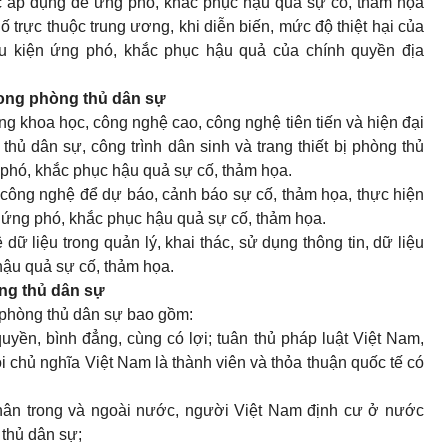
c áp dụng để ứng phó, khắc phục hậu quả sự cố, thảm họa
ố trực thuộc trung ương, khi diễn biến, mức độ thiệt hại của
u kiện ứng phó, khắc phục hậu quả của chính quyền địa
rong phòng thủ dân sự
g khoa học, công nghệ cao, công nghệ tiên tiến và hiện đại
thủ dân sự, công trình dân sinh và trang thiết bị phòng thủ
phó, khắc phục hậu quả sự cố, thảm họa.
công nghệ để dự báo, cảnh báo sự cố, thảm họa, thực hiện
ứng phó, khắc phục hậu quả sự cố, thảm họa.
ữ liệu trong quản lý, khai thác, sử dụng thông tin, dữ liệu
ậu quả sự cố, thảm họa.
òng thủ dân sự
g phòng thủ dân sự bao gồm:
uyền, bình đẳng, cùng có lợi; tuân thủ pháp luật Việt Nam,
chủ nghĩa Việt Nam là thành viên và thỏa thuận quốc tế có
nhân trong và ngoài nước, người Việt Nam định cư ở nước
 thủ dân sự;