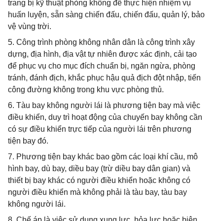
trang bị kỹ thuật phòng không để thực hiện nhiệm vụ
huấn luyện, sẵn sàng chiến đấu, chiến đấu, quản lý, bảo
vệ vùng trời.
5. Công trình phòng không nhân dân là công trình xây
dựng, địa hình, địa vật tự nhiên được xác định, cải tạo
để phục vụ cho mục đích chuẩn bị, ngăn ngừa, phòng
tránh, đánh địch, khắc phục hậu quả địch đột nhập, tiến
công đường không trong khu vực phòng thủ.
6. Tàu bay không người lái là phương tiện bay mà việc
điều khiển, duy trì hoạt động của chuyến bay không cần
có sự điều khiển trực tiếp của người lái trên phương
tiện bay đó.
7. Phương tiện bay khác bao gồm các loại khí cầu, mô
hình bay, dù bay, diều bay (trừ diều bay dân gian) và
thiết bị bay khác có người điều khiển hoặc không có
người điều khiển mà không phải là tàu bay, tàu bay
không người lái.
8. Chế áp là việc sử dụng xung lực, hỏa lực hoặc biện