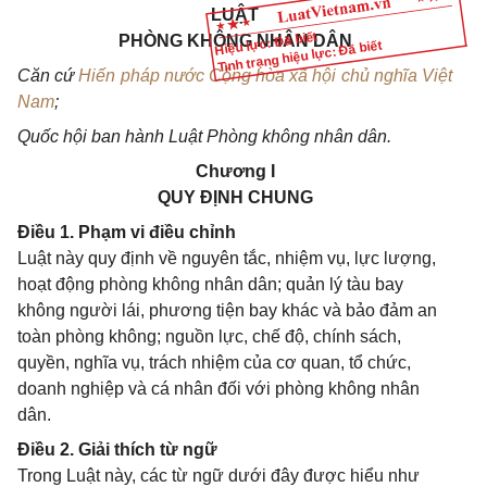
LUẬT
Hiệu lực: Đã biết
PHÒNG KHÔNG NHÂN DÂN
Tình trạng hiệu lực: Đã biết
Căn cứ
Hiến pháp nước Cộng hòa xã hội chủ nghĩa Việt
Nam
;
Quốc hội ban hành Luật Phòng không nhân dân.
Chương I
QUY ĐỊNH CHUNG
Điều 1. Phạm vi điều chỉnh
Luật này quy định về nguyên tắc, nhiệm vụ, lực lượng,
hoạt động phòng không nhân dân; quản lý tàu bay
không người lái, phương tiện bay khác và bảo đảm an
toàn phòng không; nguồn lực, chế độ, chính sách,
quyền, nghĩa vụ, trách nhiệm của cơ quan, tổ chức,
doanh nghiệp và cá nhân đối với phòng không nhân
dân.
Điều 2. Giải thích từ ngữ
Trong Luật này, các từ ngữ dưới đây được hiểu như