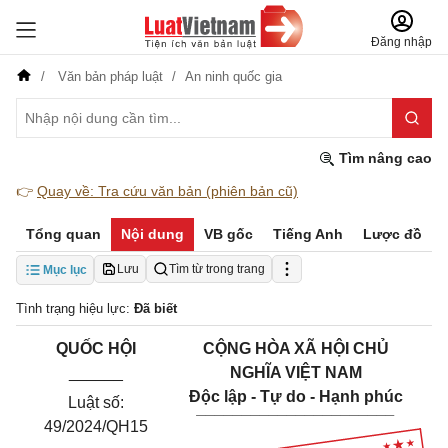
Đăng nhập
Văn bản pháp luật
An ninh quốc gia
Tìm nâng cao
👉
Quay về: Tra cứu văn bản (phiên bản cũ)
Tổng quan
Nội dung
VB gốc
Tiếng Anh
Lược đồ
Lưu
Tìm từ trong trang
Mục lục
Tình trạng hiệu lực:
Đã biết
QUỐC HỘI
CỘNG HÒA XÃ HỘI CHỦ
______
NGHĨA VIỆT NAM
Độc lập - Tự do - Hạnh phúc
Luật số:
______________________
49/2024/QH15