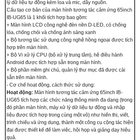
lý dữ liệu tự động kèm loa và mic, dây nguồn.
Cấu tạo cơ bản của màn hình tương tác cảm ứng 65inch
IB-UG65 là 1 khối tích hợp bao gồm:
+ Màn hình LCD công nghệ đèn nền D-LED, có chống
lóa, chống chói và chống ánh sáng xanh
+ Bộ tương tác sử dụng công nghệ hồng ngoại được tích
hợp trên màn hình.
+ Bộ Vi xử lý CPU (bộ xử lý trung tâm), hệ điều hành
Android được tích hợp sẵn trong màn hình.
+ Bộ phần mềm ghi chú, quản lý thư mục đã được cài
sẵn trên màn hình.
- Cơ chế hoạt động, cách thức sử dụng:
Hoạt động:
Màn hình tương tác cảm ứng 65inch IB-
UG65 tích hợp các chức năng thông minh đa dạng (trong
đó phần màn hình, máy xử lý dữ liệu tự động và nhập
liệu được tích hợp trong cùng một vỏ) như hiển thị, viết,
trình chiếu và ứng dụng, thành một công cụ cộng tác hiện
đại được thiết kế để làm việc, hội họp và giảng dạy hiệu
quả.