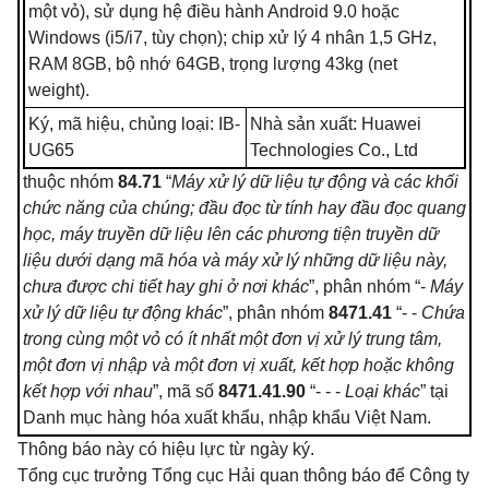
một vỏ), sử dụng hệ điều hành Android 9.0 hoặc
Windows (i5/i7, tùy chọn); chip xử lý 4 nhân 1,5 GHz,
RAM 8GB, bộ nhớ 64GB, trọng lượng 43kg (net
weight).
Ký, mã hiệu, chủng loại: IB-
Nhà sản xuất: Huawei
UG65
Technologies Co., Ltd
thuộc nhóm
84.71
“
Máy xử lý dữ liệu tự động và các khối
chức năng của chúng; đầu đọc từ tính hay đầu đọc quang
học, máy truyền dữ liệu lên các phương tiện truyền dữ
liệu dưới dạng mã hóa và máy xử lý những dữ liệu này,
chưa được chi tiết hay ghi ở nơi khác
”, phân nhóm “-
Máy
xử lý dữ liệu tự động khác
”, phân nhóm
8471.41
“- -
Chứa
trong cùng một vỏ có ít nhất một đơn vị xử lý trung tâm,
một đơn vị nhập và một đơn vị xuất, kết hợp hoặc không
kết hợp với nhau
”, mã số
8471.41.90
“- - -
Loại khác
” tại
Danh mục hàng hóa xuất khẩu, nhập khẩu Việt Nam.
Thông báo này có hiệu lực từ ngày ký.
Tổng cục trưởng Tổng cục Hải quan thông báo để Công ty