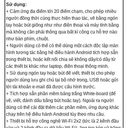
Sử dụng:
+ Cảm ứng đa điểm tới 20 điểm chạm, cho phép nhiều
người đồng thời cùng thực hiện thao tác, vẽ bằng ngón
tay hoặc bút giống như như điện thoại và máy tính bằng
mà không cần phải thông qua bất kì công cụ hỗ trợ nào
như bàn phím, chuột.
+ Người dùng có thể có thể dùng một cách độc lập màn
hình tương tác bằng hệ điều hành Android tích hợp sẵn
trong thiết bị, hoặc kết nối chia sẻ không dây/có dây từ
các thiết bị khác như laptop, điện thoại thông minh.
+ Sử dụng ngón tay hoặc bút để viết, thiết bị cho phép
người dùng lưu ghi chú tại bộ nhớ trong, USB hoặc gửi
tới tài khoản e-mail đã được cấu hình trước.
+ Tích hợp sẵn phần mềm bảng trắng White-board (để
vẽ, viết, đánh dấu bằng bút hoặc tay). Ngoài ra người
dùng có thể cài đặt thêm các phần mềm, ứng dụng khác
chạy trên hệ điều hành Android tùy theo nhu cầu.
+ Thiết bị hỗ trợ công nghệ Wi-Fi 2x2 (tức là 2 kênh đầu
vào và 2 kênh đầu ra dữ liệu Wi-Fi), ăng ten kép và băng