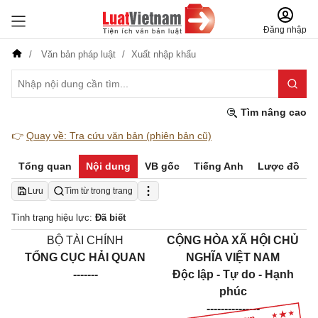
Đăng nhập
Văn bản pháp luật
Xuất nhập khẩu
Tìm nâng cao
👉
Quay về: Tra cứu văn bản (phiên bản cũ)
Tổng quan
Nội dung
VB gốc
Tiếng Anh
Lược đồ
Lưu
Tìm từ trong trang
Tình trạng hiệu lực:
Đã biết
BỘ TÀI CHÍNH
CỘNG HÒA XÃ HỘI CHỦ
TỔNG CỤC HẢI QUAN
NGHĨA VIỆT NAM
-------
Độc lập - Tự do - Hạnh
phúc
---------------