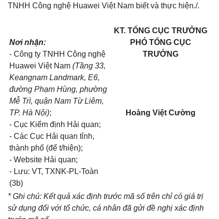
TNHH Công nghệ Huawei Việt Nam biết và thực hiện./.
KT. TỔNG CỤC TRƯỞNG
Nơi nhận:
PHÓ TỔNG CỤC
- Công ty TNHH Công nghệ
TRƯỞNG
Huawei Việt Nam
(Tầng 33,
Keangnam Landmark, E6,
đường Phạm Hùng, phường
Mễ Trì, quận Nam Từ Liêm,
TP. Hà Nội)
;
Hoàng Việt Cường
- Cục Kiểm định Hải quan;
- Các Cục Hải quan tỉnh,
thành phố (để t/hiện);
- Website Hải quan;
- Lưu: VT, TXNK-PL-Toàn
(3b)
* Ghi chú: Kết quả xác định trước mã số trên chỉ có giá trị
sử dụng đối với tổ chức, cá nhân đã gửi đề nghị xác định