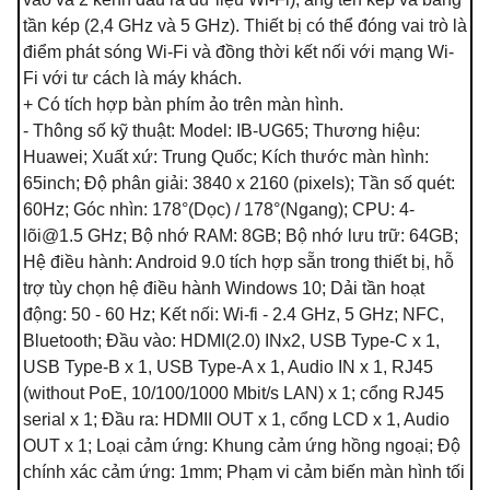
tần kép (2,4 GHz và 5 GHz). Thiết bị có thể đóng vai trò là
điểm phát sóng Wi-Fi và đồng thời kết nối với mạng Wi-
Fi với tư cách là máy khách.
+ Có tích hợp bàn phím ảo trên màn hình.
- Thông số kỹ thuật: Model: IB-UG65; Thương hiệu:
Huawei; Xuất xứ: Trung Quốc; Kích thước màn hình:
65inch; Độ phân giải: 3840 x 2160 (pixels); Tần số quét:
60Hz; Góc nhìn: 178°(Dọc) / 178°(Ngang); CPU: 4-
lõ
i@1.5
GHz; Bộ nhớ RAM: 8GB; Bộ nhớ lưu trữ: 64GB;
Hệ điều hành: Android 9.0 tích hợp sẵn trong thiết bị, hỗ
trợ tùy chọn hệ điều hành Windows 10; Dải tần hoạt
động: 50 - 60 Hz; Kết nối: Wi-fi - 2.4 GHz, 5 GHz; NFC,
Bluetooth; Đầu vào: HDMI(2.0) INx2, USB Type-C x 1,
USB Type-B x 1, USB Type-A x 1, Audio IN x 1, RJ45
(without PoE, 10/100/1000 Mbit/s LAN) x 1; cổng RJ45
serial x 1; Đầu ra: HDMII OUT x 1, cổng LCD x 1, Audio
OUT x 1; Loại cảm ứng: Khung cảm ứng hồng ngoại; Độ
chính xác cảm ứng: 1mm; Phạm vi cảm biến màn hình tối