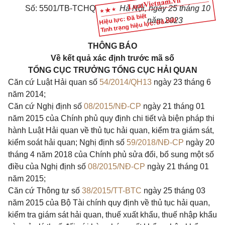
Số: 5501/TB-TCHQ
Hà Nội, ngày 25 tháng 10
Hiệu lực: Đã biết
năm 2023
Tình trạng hiệu lực: Đã biết
THÔNG BÁO
Về kết quả xác định trước mã số
TỔNG CỤC TRƯỞNG TỔNG CỤC HẢI QUAN
Căn cứ Luật Hải quan số
54/2014/QH13
ngày 23 tháng 6
năm 2014;
Căn cứ Nghị định số
08/2015/NĐ-CP
ngày 21 tháng 01
năm 2015 của Chính phủ quy định chi tiết và biện pháp thi
hành Luật Hải quan về thủ tục hải quan, kiểm tra giám sát,
kiểm soát hải quan; Nghị định số
59/2018/NĐ-CP
ngày 20
tháng 4 năm 2018 của Chính phủ sửa đổi, bổ sung một số
điều của Nghị định số
08/2015/NĐ-CP
ngày 21 tháng 01
năm 2015;
Căn cứ Thông tư số
38/2015/TT-BTC
ngày 25 tháng 03
năm 2015 của Bộ Tài chính quy định về thủ tục hải quan,
kiểm tra giám sát hải quan, thuế xuất khẩu, thuế nhập khẩu