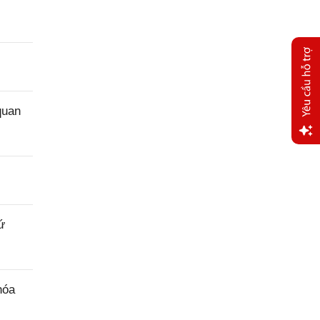
quan
Yêu
cầu
hỗ trợ
ứ
hóa