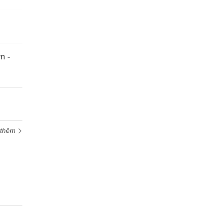
n -
 thêm