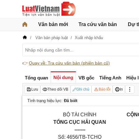
Văn bản mới
Tra cứu văn bản
Dự t
Văn bản pháp luật
Xuất nhập khẩu
👉
Quay về: Tra cứu văn bản (phiên bản cũ)
Nội dung
Tổng quan
VB gốc
Tiếng Anh
Hiệu 
Lưu
Theo dõi VB
Ghi chú
Báo lỗi
In
Tình trạng hiệu lực:
Đã biết
BỘ TÀI CHÍNH
CỘNG
TỔNG CỤC HẢI QUAN
-------
Số: 4656/TB-TCHQ