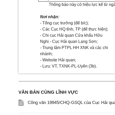
Thông báo này có hiệu lực kể từ ngà
Nơi nhận:
- Tổng cục trưởng (để b/c);
- Các Cục HQ tỉnh, TP (để thực hiện);
- Chi cục Hải quan Cửa khẩu Hữu
Nghị - Cục Hải quan Lạng Sơn;
- Trung tâm PTPL HH XNK và các chi
nhánh;
- Website Hải quan;
- Lưu: VT, TXNK-PL-Uyên (3b).
VĂN BẢN CÙNG LĨNH VỰC
Công văn 19945/CHQ-GSQL của Cục Hải quan