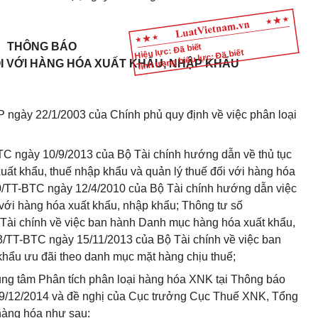
THÔNG BÁO
Hiệu lực: Đã biết
Tình trạng hiệu lực: Đã biết
ỐI VỚI HÀNG HÓA XUẤT KHẨU, NHẬP KHẨU
 ngày 22/1/2003 của Chính phủ quy định về việc phân loại
C ngày 10/9/2013 của Bộ Tài chính hướng dẫn về thủ tục
 xuất khẩu, thuế nhập khẩu và quản lý thuế đối với hàng hóa
0/TT-BTC ngày 12/4/2010 của Bộ Tài chính hướng dẫn việc
với hàng hóa xuất khẩu, nhập khẩu; Thông tư số
Tài chính về việc ban hành Danh mục hàng hóa xuất khẩu,
/TT-BTC ngày 15/11/2013 của Bộ Tài chính về việc ban
khẩu ưu đãi theo danh mục mặt hàng chịu thuế;
rung tâm Phân tích phân loại hàng hóa XNK tại Thông báo
09/12/2014 và đề nghị của Cục trưởng Cục Thuế XNK, Tổng
 hàng hóa như sau: