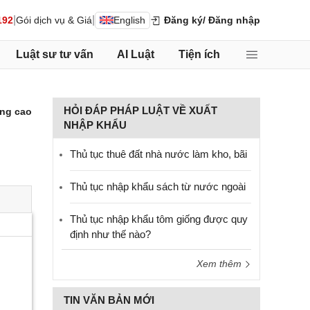
|
|
192
Gói dịch vụ & Giá
English
Đăng ký
/ Đăng nhập
Luật sư tư vấn
AI Luật
Tiện ích
HỎI ĐÁP PHÁP LUẬT VỀ XUẤT
ng cao
NHẬP KHẨU
Thủ tục thuê đất nhà nước làm kho, bãi
Thủ tục nhập khẩu sách từ nước ngoài
Thủ tục nhập khẩu tôm giống được quy
định như thế nào?
Xem thêm
TIN VĂN BẢN MỚI