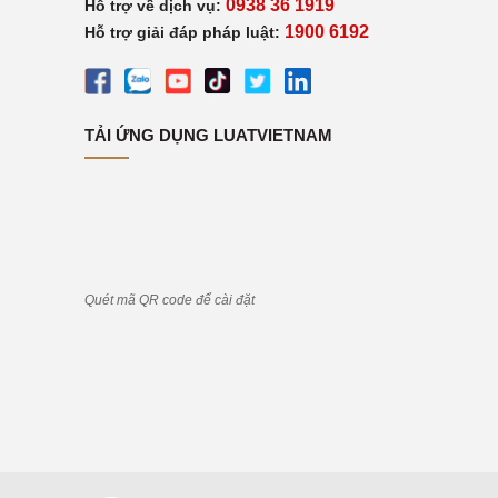
0938 36 1919
Hỗ trợ về dịch vụ:
1900 6192
Hỗ trợ giải đáp pháp luật:
TẢI ỨNG DỤNG LUATVIETNAM
Quét mã QR code để cài đặt