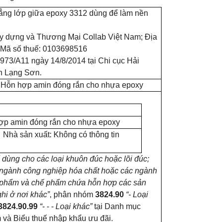
ẳng lớp giữa epoxy 3312 dùng để làm nền
 dựng và Thương Mại Collab Việt Nam; Địa
 Mã số thuế: 0103698516
73/A11 ngày 14/8/2014 tại Chi cục Hải
n Lạng Sơn.
Hỗn hợp amin đóng rắn cho nhựa epoxy
hợp amin đóng rắn cho nhựa epoxy
Nhà sản xuất: Không có thông tin
 dùng cho các loại khuôn đúc hoặc lõi đúc;
ngành công nghiệp hóa chất hoặc các ngành
n phẩm và chế phẩm chứa hỗn hợp các sản
ghi ở nơi khác”
, phân nhóm
3824.90
“- Loại
3824.90.99
“- - - Loại khác”
tại Danh mục
 và Biểu thuế nhập khẩu ưu đãi.