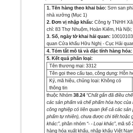
1. Tên hàng theo khai báo:
Sơn san ph
nhà xưởng (Mục 1)
2. Đơn vị nhập khẩu:
Công ty TNHH Xây
chỉ: 83 Thợ Nhuộm, Hoàn Kiếm, Hà Nội;
3. Số, ngày tờ khai hải quan:
100101039
quan Cửa khẩu Hữu Nghị - Cục Hải qua
4. Tóm tắt mô tả và đặc tính hàng hóa:
5. Kết quả phân loại:
Tên thương mại: 3312
Tên gọi theo cấu tạo, công dụng: Hỗn 
Ký, mã hiệu, chủng loại: Không có
thông tin
thuộc Nhóm
38.24
“Chất gắn đã điều chế
các sản phẩm và chế phẩm hóa học của 
công nghiệp có liên quan (kể cả các sả
phẩm tự nhiên), chưa được chi tiết hoặc 
khác:”
, phân nhóm
“- - Loại khác”
, mã số
hàng hóa xuất khẩu, nhập khẩu Việt Nam