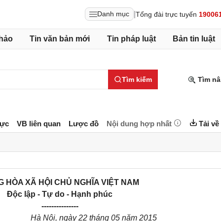
|
Danh mục
Tổng đài trực tuyến
19006
hảo
Tin văn bản mới
Tin pháp luật
Bản tin luật
Tìm kiếm
Tìm nâ
lực
VB liên quan
Lược đồ
Nội dung hợp nhất
Tải về
 HÒA XÃ HỘI CHỦ NGHĨA VIỆT NAM
Độc lập - Tự do - Hạnh phúc
---------------
Hà Nội, ngày 22 tháng 05 năm 2015