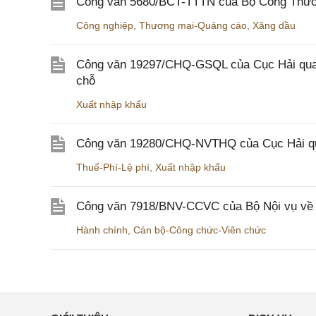
Công văn 5680/BCT-TTTN của Bộ Công Thương
Công nghiệp
,
Thương mại-Quảng cáo
,
Xăng dầu
Công văn 19297/CHQ-GSQL của Cục Hải quan v
chỗ
Xuất nhập khẩu
Công văn 19280/CHQ-NVTHQ của Cục Hải quan 
Thuế-Phí-Lệ phí
,
Xuất nhập khẩu
Công văn 7918/BNV-CCVC của Bộ Nội vụ về v
Hành chính
,
Cán bộ-Công chức-Viên chức