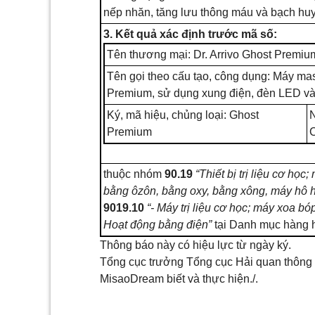
nếp
nhăn, tăng lưu thông máu và bạch huy
3. Kết
quả
xác định trước mã
số
:
Tên thương mại: Dr. Arrivo Ghost Premiu
Tên gọi theo
cấu
tạo, công dụng: Máy ma
Premium, sử dụng xung
điện
,
đèn
LED và
Ký, mã hiệu, chủng loại: Ghost
N
Premium
thuộc nhóm
90.19
“
Thiết
bị trị liệu cơ học
bằng ôzôn, bằng oxy, bằng xông, máy hô h
9019.10
“-
Máy trị liệu cơ học; máy xoa bó
Hoạt động bằng điện”
tại Danh mục hàng h
Thông báo này có hiệu lực từ ngày ký.
Tổng cục trưởng Tổng cục Hải quan thông
MisaoDream biết và thực
hiện./.