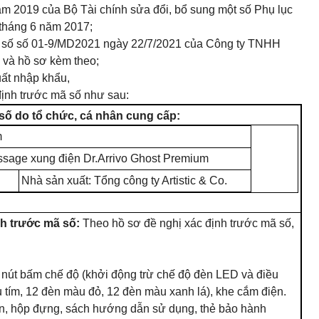
m 2019 của Bộ Tài chính sửa đổi, bổ sung một số Phụ lục
tháng 6 năm 2017;
ã số số 01-9/MD2021 ngày 22/7/2021 của Công ty TNHH
)
và
hồ sơ kèm theo;
ất nhập khẩu,
định trước mã
số
như sau:
số
do tổ chức, cá nhân cung
cấp
:
m
ssage xung điện Dr.Arrivo Ghost Premium
Nhà sản xuất:
Tổng
công ty Artistic
& Co.
h trước mã số:
Theo hồ sơ đề nghị xác định trước mã số,
 nút bấm chế độ (khởi động trừ chế độ đèn LED và điều
 tím, 12 đèn màu đỏ, 12 đèn màu xanh lá), khe cắm điện.
n, hộp đựng, sách hướng dẫn sử dụng, thẻ bảo hành