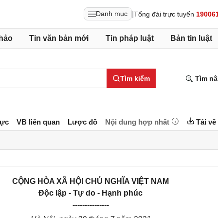
|
Danh mục
Tổng đài trực tuyến
19006
hảo
Tin văn bản mới
Tin pháp luật
Bản tin luật
Tìm kiếm
Tìm nâ
lực
VB liên quan
Lược đồ
Nội dung hợp nhất
Tải về
CỘNG HÒA XÃ HỘI CHỦ NGHĨA VIỆT NAM
Độc lập - Tự do - Hạnh phúc
---------------