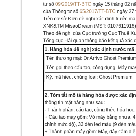
tư số
09/2019/TT-BTC
ngày 15 tháng 02 nă
của Thông tư số
65/2017/TT-BTC
ngày 27 
Trên cơ sở Đơn đề nghị xác định trước m
XNK&TM MisaoDream (MST: 0107611918
Theo đề nghị của Cục trưởng Cục Thuế Xu
Tổng cục Hải quan thông báo kết quả xác 
1. Hàng hóa đề nghị xác định trước mã
Tên thương mại: Dr.Arrivo Ghost Premiu
Tên gọi theo cấu tạo, công dụng: Máy ma
Ký, mã hiệu, chủng loại: Ghost
Premium
2. Tóm
tắt
mô tả hàng hóa được xác địn
thông tin mặt hàng như sau:
- Thành phần, cấu tạo, công thức hóa học:
+
Cấu
tạo máy
gồm
: Vỏ máy bằng nhựa, 4
chỉnh mức độ), 33 đèn led màu (9 đèn màu
+ Thành
phần
máy gồm: Máy, dây cắm điệ