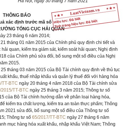
Hà Nội, ngày 30 tháng
7
năm 2021
THÔNG BÁO
Hiệu lực: Đã biết
Tình trạng hiệu lực: Đã biết
uả xác định trước mã số
RƯỞNG TỔNG CỤC HẢI QUAN
ày 23 tháng 6 năm 2014;
21 tháng 01 năm 2015 của Chính phủ quy định chi tiết và
 hải quan, kiểm tra giám sát, kiểm soát hải quan; Nghị định
18 của Chính phủ sửa đổi, bổ sung một số điều của Nghị
năm 2015.
25 tháng 03 năm 2015 của Bộ Tài chính quy định về thủ tục
xuất kh
ẩ
u, thuế nhập khẩu và quản lý thuế đối với hàng hóa
8/TT-BTC
ngày 20 tháng 4 năm 2018 của Bộ Tài chính sửa
/2015/TT-BTC
ngày 25 tháng 3 năm 2015; Thông tư số
5 của Bộ Tài chính hướng dẫn về phân loại hàng hóa,
để
kiểm tra chất lượng, kiểm tra an toàn thực phẩm; Thông
m 2021 sửa đổi, bổ sung một số điều của Thông tư số
15; Thông tư số
65/2017/TT-BTC
ngày 27 tháng 6 năm
Danh mục hàng hóa xuất khẩu, nhập khẩu Việt Nam; Thông