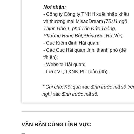
Nơi nhận:
- Công ty Công ty TNHH xuất nhập khẩu
và thương mại MisaoDream
(7B/11 ngõ
Thịnh Hào 1,
phố
Tôn Đức
Thắng
,
Phường Hàng Bột,
Đống
Đa, Hà Nội);
- Cục
Kiểm
định Hải quan;
- Các Cục
Hải
quan tỉnh, thành phố (để
t/hiện);
- Website Hải quan;
- Lưu: VT, TXNK-PL-Toàn (3b
).
* Ghi chú: Kết quả xác định trước mã
số
trê
nghị xác định trước mã số.
VĂN BẢN CÙNG LĨNH VỰC