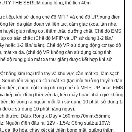
AUTY THE SERUM dạng lỏng, thể tích 40ml
ực tiếp, khi sử dụng chế độ MFIP và chế độ UP, xung điện
động
lên da gián đoạn và liên tục, cảm giác (xoa, tán nhẹ,
ấm huyệt giúp nâng cơ, thẩm thấu dưỡng chất. Chế độ EMS
 giúp cơ săn chắc (Chế độ MFIP và UP sử dụng 1-2 lần/
y hoặc 1-2 lần/ tuần). Chế độ VR sử dụng động cơ tạo độ
n, mát xa da. (chế độ VR không
cần
sử dụng cùng tinh
hế độ rung giúp mát xa thư giãn) được kết hợp khi sử
vật bằng kim loại trên tay và khu vực
cần
mát xa, làm sạch
 Serum lên vùng da cần mát-xa (tạo môi trường truyền dẫn
guồn điện, chọn một trong những chế độ MFIP, UP hoặc EMS
-xa tiếp xúc đồng thời với da, kéo máy hoặc nhấn giữ không
trên, từ trong ra ngoài, mỗi lần sử dụng 10 phút, sử dụng 1-
òn được sử dụng 10 phút hàng ngày).
ích thước: Dài x Rộng
x
Dày = 160mmx70mmx55mm;
; Nguồn điện đầu ra: 12V - 1.5A; Công suất:
≤
10W;
t, da lão hóa, chảy xệ; cải thiện bọng
mắt
,
quầng
thâm,