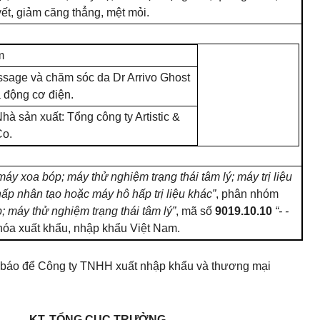
ết, giảm căng thẳng, mệt mỏi.
m
ssage và chăm sóc da Dr Arrivo Ghost
 động cơ điện.
hà sản xuất:
Tổng
công ty Artistic &
Co.
; máy xoa bóp;
máy
thử nghiệm trạng thái tâm lý; máy trị liệu
ấp nhân tạo hoặc máy hô hấp trị liệu khác”
, phân nhóm
p;
máy
thử nghiệm trạng thái tâm lý”
, mã số
9019.10.10
“-
-
óa xuất khẩu, nhập khẩu Việt Nam.
 báo để Công ty TNHH xuất nhập khẩu và thương mại
KT. TỔNG CỤC TRƯỞNG