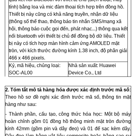
tính) b
ằ
ng loa và mic đàm thoại tích hợp trên đồng hồ.
Thiết bị này cũng có khả năng truyền, nhận dữ liệu
(thông số thể thao, thông báo tin nhắn SMS/mạng xã
hội, thông báo cuộc gọi đến, phát nhạc...) thông qua kết
n
ố
i bluetooth với thiết bị chủ để đồng bộ dữ liệu. Thiết
bị này có tích hợp màn hình cảm ứng AMOLED mặt
tròn, với kích thước đường kính 1.38 inch, độ phân giải
466
x 466 pixels.
Ký, m
ã
hiệu, chủng loại:
Nhà s
ả
n xuất: Huawei
SOC-AL00
Device Co., Ltd
2. Tóm tắt mô tả hàng hóa được xác định trước mã số:
Theo hồ sơ đề nghị xác định trước m
ã
số, thông tin mặt
hàng như sau:
- Thành phần, cấu tạo, công thức hóa học: Một bộ máy
hoàn chỉnh gồm 01 đồng hồ thông minh mặt tròn đường
kính 42mm (gồm pin và dây đeo) và 01 đế sạc kèm dây.
Dây đeo làm b
ằ
ng vật liệu composite hoặc bằng cao su