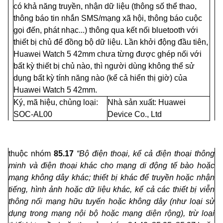
có khả năng truyền, nhận dữ liệu (thông số thể thao,
thông báo tin nhắn SMS/mạng xã hội, thông báo cuộc
gọi đến, phát nhạc...) thông qua kết n
ố
i bluetooth với
thiết bị chủ đ
ể
đ
ồ
ng bộ dữ liệu. L
ầ
n khởi động đ
ầ
u tiên,
Huawei Watch 5 42mm chưa từng được ghép nối với
bất k
ỳ
thiết bị chủ nào, thì người dùng không thể sử
dụng bất k
ỳ
tính năng nào (kể cả hi
ể
n thị giờ) của
Huawei Watch 5 42mm.
Ký, mã hiệu, chủng loại:
Nhà sản xuất: Huawei
SOC-AL00
Device Co., Ltd
thuộc nhóm
85.17
“Bộ điện thoại, k
ể
c
ả
điện thoại thông
minh và điện thoại khác cho mạng di động tế bào hoặc
mạng không dây khác; thiết bị khác đ
ể
truyền hoặc nhận
tiếng, hình ảnh hoặc dữ liệu khác, kể cả các thiết bị vi
ễ
n
thông nối mạng hữu tuy
ế
n hoặc không dây (như loại sử
dụng trong mạng nội bộ hoặc mạng diện rộng), trừ loại