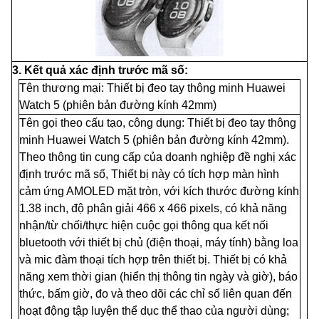
3. Kết quả xác định trước mã số:
Tên thương mại: Thiết bị đeo tay thông minh Huawei
Watch 5 (phiên bản
đ
ường kính 42mm)
Tên gọi theo c
ấ
u tạo, công dụng: Thiết bị đeo tay thông
minh Huawei Watch 5 (phiên bản đường kính 42mm).
Theo thông tin cung cấp của doanh nghiệp đề nghị xác
định trước mã số, Thiết bị này có tích hợp màn hình
cảm ứng AMOLED mặt tròn, với kích thước đường kính
1.38 inch, độ phân giải 466 x 466 pixels, có khả năng
nhận/từ chối/thực hiện cuộc gọi thông qua kết nối
bluetooth với thiết bị chủ (điện thoại, máy tính) bằng loa
và mic đàm thoại tích hợp trên thiết bị. Thiết bị có khả
năng xem thời gian (hiển thị thông tin ngày và giờ), báo
thức, bấm giờ, đo và theo dõi các chỉ số liên quan đến
hoạt động tập luyện thể dục thể thao của người dùng;