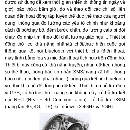
được sử dụng để xem thời gian (hiển thị thông tin ngày và
giờ), báo thức, bấm giờ, đo và theo dõi các chỉ số liên
quan đến hoạt động tập luyện thể dục thể thao của người
dùng, thông qua đo lường các y
ế
u t
ố
chính như khoảng
cách đi bộ/chạy bộ, đ
ế
m bước chân, đo lượng calo bị đốt
cháy, đo nhịp tim, theo dõi chất lượng giấc ngủ.... Thiết bị
đồng thời có khả năng nhận/từ ch
ố
i/thực hiện cuộc gọi
thông qua kết nối bluetooth v
ớ
i thiết bị chủ (
đ
iện thoại,
máy tính) bằng loa và mic đàm thoại tích
h
ợ
p trên đ
ồ
ng h
ồ
.
Thiết bị này cũng có khả năng truyền, nhận dữ liệu (thông
s
ố
thể thao, thông báo tin nhắn SMS/mạng xã hội, thông
báo cuộc gọi đến, phát nhạc...) thông qua kết nối bluetooth
với thiết bị chủ đ
ể
đ
ồ
ng bộ d
ữ
liệu. Thiết bị có hỗ trợ định
vị GPS, có hỗ trợ chức năng sạc không dây, có hỗ trợ kết
nối NFC (Near-Field Communication), có hỗ trợ eSIM
(băng tần 3G, 4G, LTE),
kết n
ố
i wi-fi 2.4GHz và 5GHz.