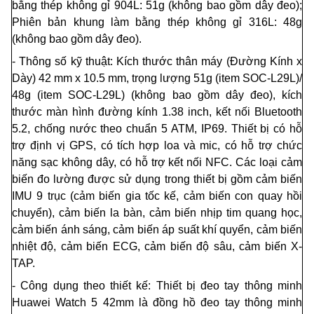
bằng thép không gỉ 904L: 51g (không bao gồm dây đeo);
Phiên bản khung làm bằng thép không gỉ 316L: 48g
(không bao gồm dây đeo).
- Thông số kỹ thuật: Kích thước thân máy (Đường Kính x
Dày) 42 mm x 10.5 mm, trọng lượng 51g (item SOC-L29L)/
48g (item SOC-L29L) (không bao gồm dây đeo), kích
thước màn hình đường kính 1.38 inch, kết nối Bluetooth
5.2, chống nước theo chuẩn 5 ATM, IP69. Thiết bị có hỗ
trợ định vị GPS, có tích hợp loa và mic, có hỗ trợ chức
năng sạc không dây, có hỗ trợ kết nối NFC. Các loại cảm
biến đo lường được sử dụng trong thiết bị gồm cảm biến
IM
U
9 trục (cảm biến gia tốc kế, cảm biến con quay hồi
chuyển), cảm biến la bàn, cảm biến nhịp tim quang học,
cảm biến ánh sáng, cảm biến áp suất khí quyển, cảm biến
nhiệt độ, cảm biến ECG, cảm biến độ sâu, cảm biến X-
TAP.
- Công dụng theo thiết kế: Thiết bị đeo tay thôn
g
minh
Huawei Watch 5 42mm là đồng hồ đeo tay thông minh