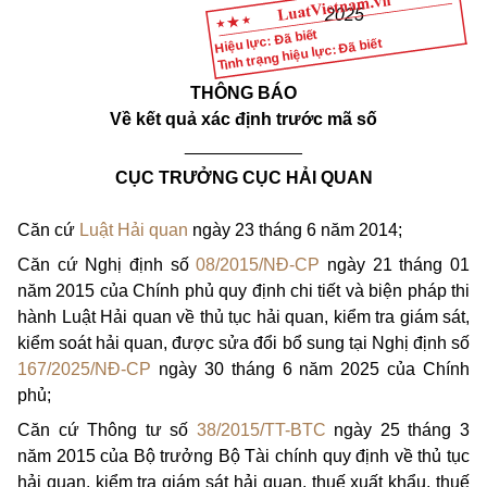
2025
Hiệu lực: Đã biết
Tình trạng hiệu lực: Đã biết
THÔNG BÁO
V
ề kết quả xác định trước mã số
____________
CỤC TRƯỞNG CỤC HẢI QUAN
Căn cứ
Luật Hải quan
ngày 23 tháng 6 năm 2014;
Căn cứ Nghị định số
08/2015/NĐ-CP
ngày 21 tháng 01
năm 2015 của Chính phủ quy định chi tiết và biện pháp thi
hành Luật
Hải quan về thủ tục hải quan, kiểm tra giám sát,
kiểm soát hải quan, được sửa đổi bổ sung tại Nghị định số
167/2025/NĐ-CP
ngày 30 tháng 6 năm 2025 của Chính
phủ;
Căn cứ Thông tư số
38/2015/TT-BTC
ngày 25 tháng 3
năm 2015 của Bộ trưởng Bộ Tài chính quy định về thủ tục
hải quan, kiểm tra giám sát h
ả
i quan, thuế xuất khẩu, thuế