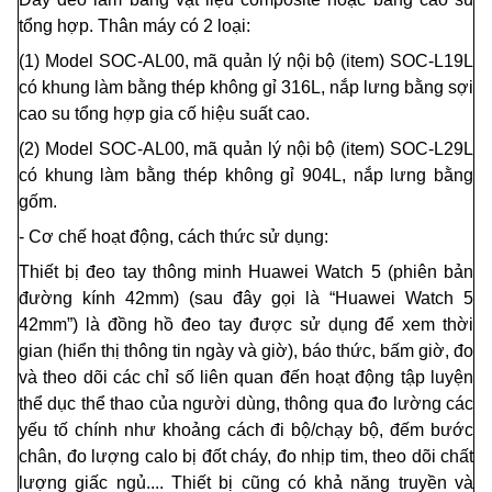
t
ổ
ng hợp. Thân máy có 2 loại:
(1) Model SOC-AL
00
, mã quản lý nội bộ (item
)
SOC-L19L
có khung làm b
ằ
ng thép không gỉ 316L, nắp lưng bằng sợi
cao su t
ổ
ng hợp gia cố hiệu suất cao.
(2) Model SOC-AL
00
, mã quản lý nội bộ (item) SOC-L29L
có khung làm b
ằ
ng thép không g
ỉ
904L, nắp lưng bằng
gốm.
- Cơ chế hoạt động, cách thức sử dụng:
Thiết bị đeo tay thông minh Huawei Watch 5 (phiên bản
đường kính 42mm) (sau đây gọi là “Huawei Watch 5
42mm”) là đồng hồ đeo ta
y
được sử dụng để xem thời
gian (hi
ể
n thị thông tin ngày và giờ), báo thức, b
ấ
m giờ, đo
và theo dõi các chỉ số liên quan đến hoạt động tập luyện
thể dục thể thao của người dùng, thông qua đo lường các
yếu tố chính như khoảng cách đi bộ/chạy bộ, đếm bước
chân, đo lượng calo bị đốt cháy, đo nhịp tim, theo dõi chất
lượng giấc ngủ.... Thiết bị cũn
g
có khả năng truyền và