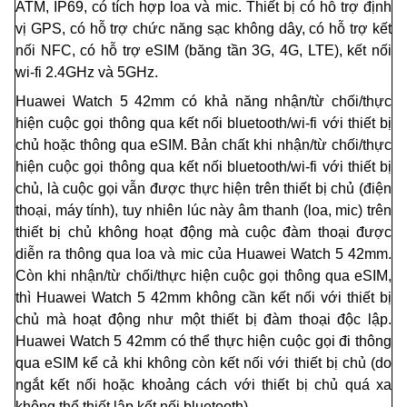
ATM, IP69, có tích hợp loa và mic. Thiết bị có hỗ trợ định
vị GPS, có hỗ trợ chức năng sạc không dây, có hỗ trợ kết
nối NFC, có hỗ trợ eSIM (băng tần 3G, 4G, LTE), kết n
ố
i
wi-fi 2.4GHz và 5GHz.
Huawei Watch 5 42mm có khả năng nhận/từ ch
ố
i/thực
hiện cuộc gọi thông qua kết nối bluetooth/wi-fi với thiết bị
chủ hoặc thông qua eSIM. Bản chất khi nhận/từ chối/thực
hiện cuộc gọi thông qua kết nối bluetooth/wi-f
i
với thiết bị
chủ, là cuộc gọi vẫn được thực hiện trên thiết bị chủ (điện
thoại, máy tính), tuy nhiên lúc này âm thanh (loa, mic) trên
thiết bị chủ không hoạt động mà cuộc đàm thoại được
diễn ra thông qua loa và mic của Huawei Watch 5 42mm.
Còn khi nhận/từ chối/thực hiện cuộc gọi th
ô
ng qua eSIM,
thì Huawei Watch 5 42mm không cần kết nối với thiết bị
chủ mà hoạt động như một thiết bị đàm thoại độc lập.
Huawei Watch 5 42mm có thể thực hiện cuộc gọ
i
đ
i
thông
qua eSIM kể cả khi không còn kết nối với thiết bị chủ (do
ngắt kết nối hoặc khoảng cách với thiết bị ch
ủ
quá xa
không thể thiết lập kết nối bluetooth).