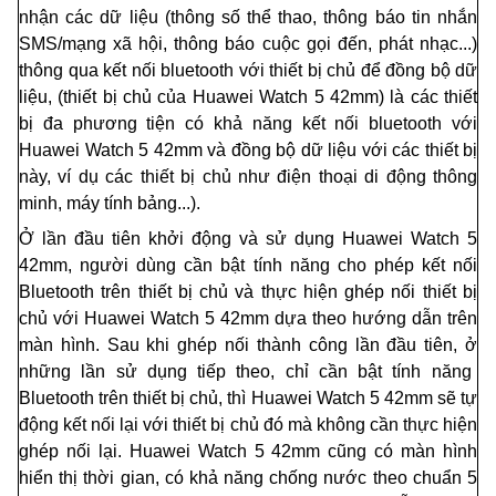
nhận các dữ liệu (thông s
ố
th
ể
thao, thông báo tin nh
ắ
n
SMS/mạng xã hội, thông báo cuộc gọi đến, phát nhạc...)
thông qua kết nối bluetooth với thiết bị chủ đ
ể
đồng bộ dữ
liệu, (thiết bị chủ của Huawei Watch 5 42mm) là các thiết
bị đa phương tiện có khả năng kết nối bluetooth với
Huawei Watch 5 42mm và đồng bộ dữ liệu với các thiết bị
này, ví dụ các thiết bị chủ như điện thoại di động thông
minh, máy tính b
ả
ng...).
Ở lần đầu tiên khởi động và sử dụng Huawei Watch 5
42mm, người dùng cần bật tính năng cho phép kết nối
Bluetooth trên thiết bị chủ và thực hiện ghép n
ố
i thiết bị
chủ với Huawei Watch 5 42mm dựa theo hướng dẫn trên
màn hình. Sau khi ghép nối thành công lần đầu tiên,
ở
những lần sử dụng tiếp theo, ch
ỉ
cần bật tính năng
Bluetooth trên thiết bị chủ, thì Huawei Watch 5 42mm sẽ tự
động kết nối lại với thiết bị chủ đó mà không cần thực hiện
ghép nối lại. Huawei Watch 5 42mm cũng có màn hình
hiển thị thời gian, có khả năng chống nước theo chuẩn 5