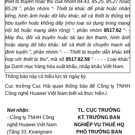
thiết bị truyền hoặc thu của nh
ó
m 84.43, 85.25, 85.27 hoặc
85.28 ”,
phân nhóm
“- Thiết bị khác đ
ể
phát hoặc nhận
ti
ế
ng, hình ảnh hoặc dữ liệu khác, kể c
ả
thiết bị thông tin
hữu tuyến hoặc không dây (như loại sử dụng trong mạng
nội bộ hoặc mạng diện rộng) ”
, phân nhóm
8517.62
“- -
M
á
y thu, đ
ổ
i và truyền hoặc tái tạo âm thanh, hình ảnh
hoặc dạng
dữ liệ
u
khác, k
ể
cả thiết bị ch
u
y
ể
n mạch và
định tuy
ế
n ”,
phân nhóm
“-
-
- Thiết bị truyền dẫn khác kết
hợp với th
iết
bị
thu”,
mã số
8517.62.59
“
- - - -
Loại khác”
tại Danh mục hàng hóa xuất khẩu, nhập khẩu Việt Nam.
Thông báo này có hiệu lực từ ngày ký.
Cục trư
ở
ng Cục H
ả
i quan th
ô
ng báo để Công ty TNHH
Công nghệ Hua
w
ei Việt Nam biết và thực hiện./.
Nơi nhận:
TL. CỤC TRƯỞNG
- Công ty TNHH Công
KT. TRƯỞNG BAN
nghệ Huawei Việt Nam
NGHIỆP VỤ THUẾ HQ
(Tầng 33, Keangnam
PHÓ TRƯỞNG BAN