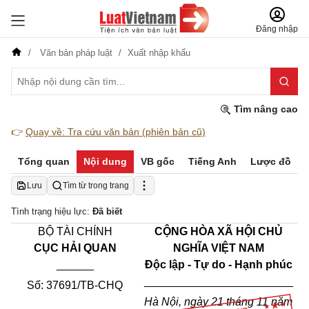
Đăng nhập
Văn bản pháp luật
Xuất nhập khẩu
Tìm nâng cao
👉
Quay về: Tra cứu văn bản (phiên bản cũ)
Tổng quan
Nội dung
VB gốc
Tiếng Anh
Lược đồ
Lưu
Tìm từ trong trang
Tình trạng hiệu lực:
Đã biết
BỘ TÀI CHÍNH
CỘNG HÒA XÃ HỘI CHỦ
CỤC HẢI QUAN
NGHĨA VIỆT NAM
______
Độc lập - Tự do - Hạnh phúc
________________________
Số: 37691/TB
-
CHQ
Hà Nội, ngày
21
tháng
11
năm