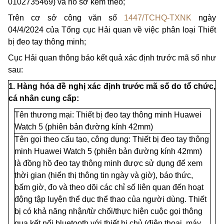
0102735469) và hồ sơ kèm theo;
Trên cơ sở công văn số
1447/TCHQ-TXNK
ngày
04/4/2024 của Tổng cục Hải quan về việc phân loại Thiết
bị đeo tay thông minh;
Cục Hải quan thông báo kết quả xác định trước mã số như
sau:
1. Hàng hóa đề nghị xác định trước mã số do tổ chức,
cá nhân cung cấp:
Tên thương mại: Thiết bị đeo tay thông minh Huawei
Watch 5 (phiên b
ả
n đường kính 42mm)
Tên gọi theo cấu tạo, công dụng: Thiết bị đeo tay thông
minh Huawei Watch 5 (phiên bản đường kính 42mm)
là đồng hồ đeo tay thông minh được sử dụng để xem
thời gian
(hiển
thị thông tin ngày và giờ), báo thức,
bấm giờ, đo và theo dõi các ch
ỉ
số liên quan đến hoạt
động tập luyện thể dục thể thao của người dùng. Thiết
bị có khả năng nhận/từ chối/thực hiện cuộc
gọi thông
qua kết nối bluetooth với thiết bị ch
ủ
(điện thoại, máy