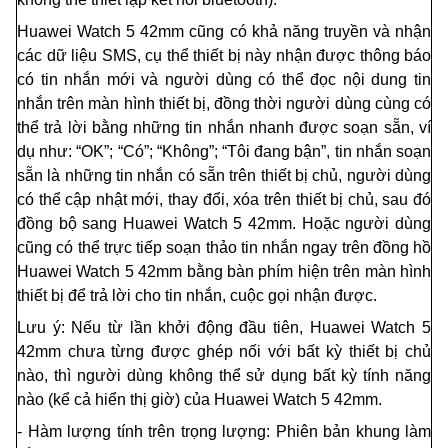
Huawei Watch 5 42mm cũng có khả năng truyền và nhận
các dữ liệu SMS, cụ thể thiết bị này nhận được thông báo
có tin nhắn mới và người dùng có thể đọc nội dung tin
nhắn trên màn hình thiết bị, đồng thời ngườ
i
dùng cùng có
thể trả lời bằng những tin nhắn nhanh được soạn sẵn, ví
dụ như: “OK”; “Có”; “Không”; “T
ô
i đang bận”, tin nhắn soạn
sẵn là những tin nhắn có sẵn trên thiết bị chủ, người dùng
có thể cập nhật mới, thay đổi, xóa trên thiết bị chủ, sau đó
đồng bộ sang Huawei Watch 5 42mm. Hoặc người dùng
cũng có thể trực tiếp soạn thảo tin nhắn ngay trên đồng hồ
Huawei Watch 5 42mm bằng bàn phím hiện trên màn hình
thiết bị để trả lời cho tin nhắn, cuộc gọi nhận được.
Lưu ý: Nếu từ lần khởi động đầu tiên, Huawei Watch 5
42mm chưa từng được ghép nối với bất k
ỳ
thiết bị chủ
nào, thì người dùng không thể sử dụng bất k
ỳ
tính năng
nào (kể cả hiển thị giờ) của Huawei Watch 5 42mm.
- Hàm lượng tính trên trọng lượng: Phiên bản khung làm