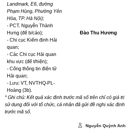
L
an
dmark, E6, đường
Phạm Hùng,
Phường
Yên
Hòa, TP. Hà Nội);
- PCT. Nguy
ễ
n Thành
Hưng (để b/cáo);
Đào Thu Hương
- Chi cục Kiểm định Hải
quan;
- Các Chi cục H
ả
i quan
khu vực (để t/hiện);
- Cổng thông tin điện tử
Hải quan;
- Lưu: VT, NVTHQ-PL-
Hoàng (3b).
* Ghi chú: Kết quả xác định trước mã số trên c
hỉ có
giá
trị
sử
dụng đ
ố
i
với tổ chức,
cá nhân
đã gửi đề nghị xác định
trước mã s
ố
.
Nguyễn Quỳnh Anh