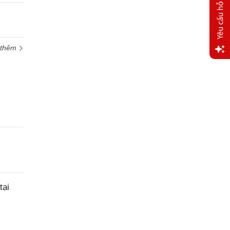
 thêm
Yêu
cầu
hỗ trợ
tại