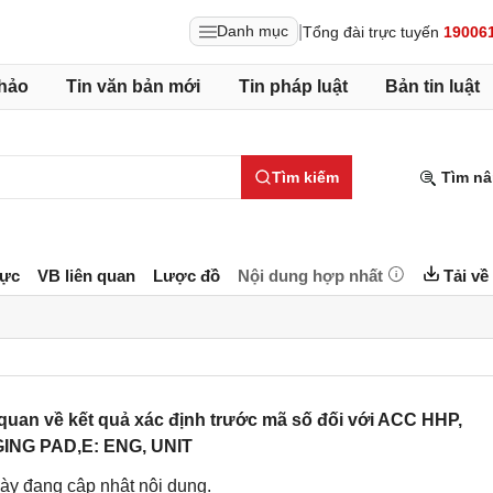
|
Danh mục
Tổng đài trực tuyến
19006
hảo
Tin văn bản mới
Tin pháp luật
Bản tin luật
Tìm kiếm
Tìm nâ
lực
VB liên quan
Lược đồ
Nội dung hợp nhất
Tải về
uan về kết quả xác định trước mã số đối với ACC HHP,
NG PAD,E: ENG, UNIT
ày đang cập nhật nội dung.