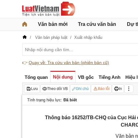
Văn bản mới
Tra cứu văn bản
Dự t
Văn bản pháp luật
Xuất nhập khẩu
👉
Quay về: Tra cứu văn bản (phiên bản cũ)
Nội dung
Tổng quan
VB gốc
Tiếng Anh
Hiệu 
Lưu
Theo dõi VB
Ghi chú
Báo lỗi
In
Tình trạng hiệu lực:
Đã biết
Thông báo 16252/TB-CHQ của Cục Hải q
CHARGI
Văn bản n