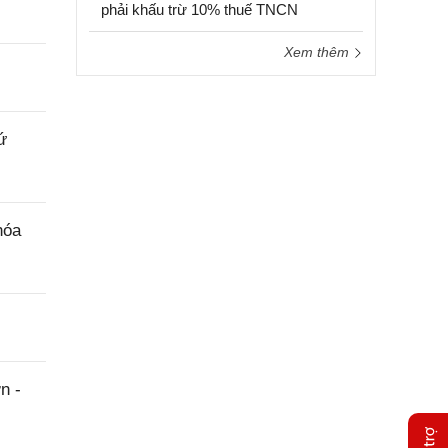
phải khấu trừ 10% thuế TNCN
Xem thêm
ứ
hóa
n -