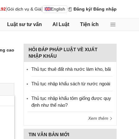
|
|
192
Gói dịch vụ & Giá
English
Đăng ký
/ Đăng nhập
Luật sư tư vấn
AI Luật
Tiện ích
HỎI ĐÁP PHÁP LUẬT VỀ XUẤT
ng cao
NHẬP KHẨU
Thủ tục thuê đất nhà nước làm kho, bãi
Thủ tục nhập khẩu sách từ nước ngoài
Thủ tục nhập khẩu tôm giống được quy
định như thế nào?
Xem thêm
TIN VĂN BẢN MỚI