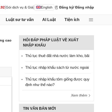
|
|
192
Gói dịch vụ & Giá
English
Đăng ký
/ Đăng nhập
Luật sư tư vấn
AI Luật
Tiện ích
HỎI ĐÁP PHÁP LUẬT VỀ XUẤT
ng cao
NHẬP KHẨU
Thủ tục thuê đất nhà nước làm kho, bãi
Thủ tục nhập khẩu sách từ nước ngoài
Thủ tục nhập khẩu tôm giống được quy
định như thế nào?
Xem thêm
TIN VĂN BẢN MỚI