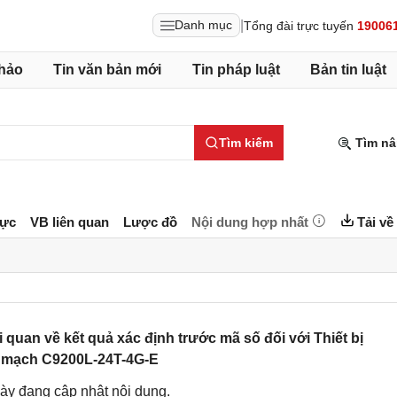
|
Danh mục
Tổng đài trực tuyến
19006
hảo
Tin văn bản mới
Tin pháp luật
Bản tin luật
Tìm kiếm
Tìm nâ
lực
VB liên quan
Lược đồ
Nội dung hợp nhất
Tải về
uan về kết quả xác định trước mã số đối với Thiết bị
 mạch C9200L-24T-4G-E
ày đang cập nhật nội dung.