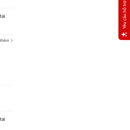
tại
 thêm
Yêu
cầu
hỗ trợ
tại