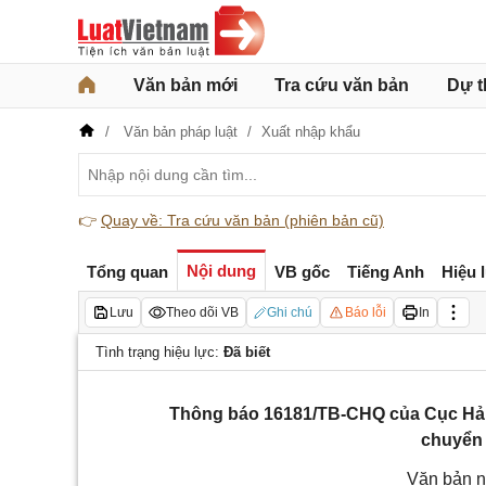
Văn bản mới
Tra cứu văn bản
Dự t
Văn bản pháp luật
Xuất nhập khẩu
👉
Quay về: Tra cứu văn bản (phiên bản cũ)
Nội dung
Tổng quan
VB gốc
Tiếng Anh
Hiệu 
Lưu
Theo dõi VB
Ghi chú
Báo lỗi
In
Tình trạng hiệu lực:
Đã biết
Thông báo 16181/TB-CHQ của Cục Hải q
chuyển
Văn bản n