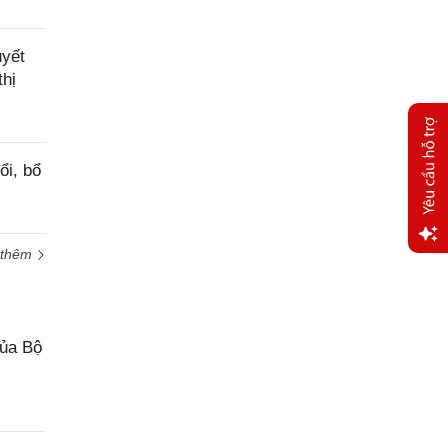
uyết
thị
ổi, bổ
 thêm
Yêu
cầu
hỗ trợ
của Bộ