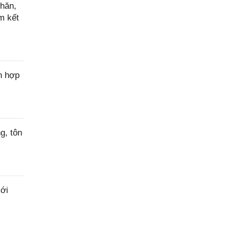
hăn,
m kết
n hợp
g, tôn
ới