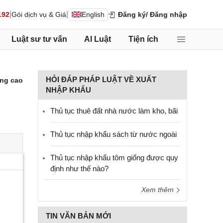
|
|
192
Gói dịch vụ & Giá
English
Đăng ký
/ Đăng nhập
Luật sư tư vấn
AI Luật
Tiện ích
HỎI ĐÁP PHÁP LUẬT VỀ XUẤT
ng cao
NHẬP KHẨU
Thủ tục thuê đất nhà nước làm kho, bãi
Thủ tục nhập khẩu sách từ nước ngoài
Thủ tục nhập khẩu tôm giống được quy
định như thế nào?
Xem thêm
TIN VĂN BẢN MỚI