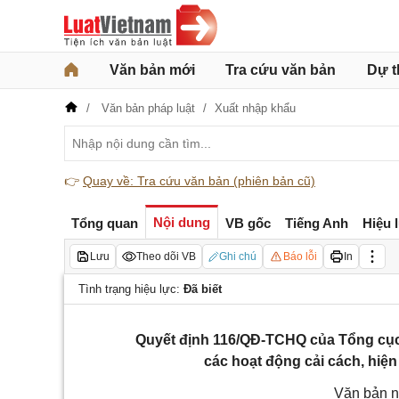
Văn bản mới
Tra cứu văn bản
Dự t
Văn bản pháp luật
Xuất nhập khẩu
👉
Quay về: Tra cứu văn bản (phiên bản cũ)
Nội dung
Tổng quan
VB gốc
Tiếng Anh
Hiệu 
Lưu
Theo dõi VB
Ghi chú
Báo lỗi
In
Tình trạng hiệu lực:
Đã biết
Quyết định 116/QĐ-TCHQ của Tổng cục H
các hoạt động cải cách, hiệ
Văn bản n