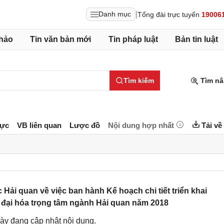
|
Danh mục
Tổng đài trực tuyến
19006
hảo
Tin văn bản mới
Tin pháp luật
Bản tin luật
Tìm kiếm
Tìm nâ
lực
VB liên quan
Lược đồ
Nội dung hợp nhất
Tải về
ải quan về việc ban hành Kế hoạch chi tiết triển khai
n đại hóa trọng tâm ngành Hải quan năm 2018
ày đang cập nhật nội dung.