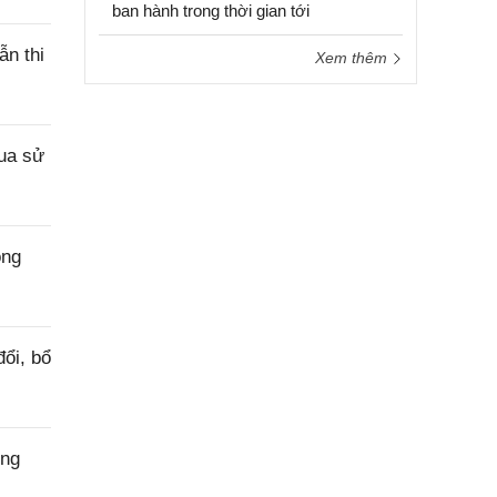
ban hành trong thời gian tới
ẫn thi
Xem thêm
ua sử
ong
ổi, bổ
ong