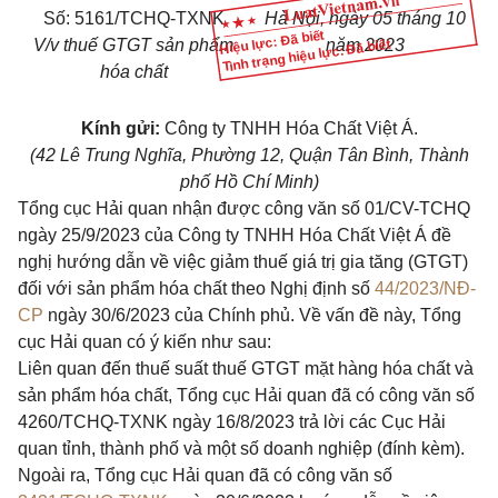
Số:
51
61
/TCHQ-TXNK
Hà Nội, ngày 05 tháng 10
Hiệu lực: Đã biết
V/v thuế GTGT
sản
phẩm
năm 2023
Tình trạng hiệu lực: Đã biết
hóa chất
Kính gửi:
Công ty TNHH Hóa Chất Việt Á.
(42 Lê Trung Nghĩa, Phường 12, Quận
Tân
Bình, Thành
phố Hồ Chí Minh)
Tổng
cục Hải quan nhận được công văn số 01/CV-TCHQ
ngày 25/9/2023 của Công ty TNHH Hóa Chất Việt Á đề
nghị hướng dẫn về việc giảm thuế giá trị gia tăng (GTGT)
đối với sản phẩm hóa chất theo Nghị định số
44/2023/NĐ-
CP
ngày 30/6/2023 của Chính phủ. Về vấn đề này, Tổng
cục Hải quan có ý kiến như sau:
Liên quan
đến
thuế suất thuế GTGT mặt hàng hóa chất và
sản phẩm hóa chất, Tổng cục Hải quan đã có công văn số
4260/TCHQ-TXNK
ngày 16/8/2023 trả lời các Cục Hải
quan tỉnh, thành phố và một số doanh nghiệp (đính kèm).
Ngoài ra, Tổng cục Hải quan đã có công văn số