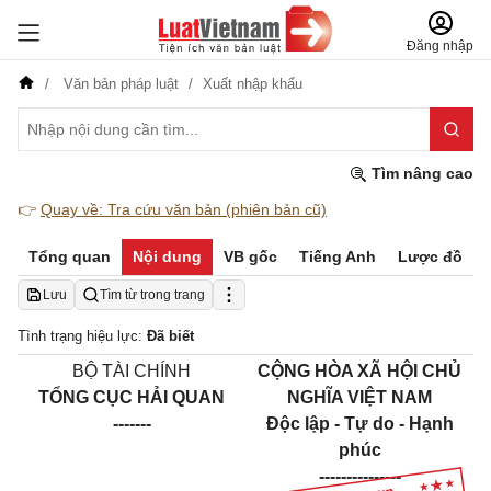
Đăng nhập
Văn bản pháp luật
Xuất nhập khẩu
Tìm nâng cao
👉
Quay về: Tra cứu văn bản (phiên bản cũ)
Tổng quan
Nội dung
VB gốc
Tiếng Anh
Lược đồ
Lưu
Tìm từ trong trang
Tình trạng hiệu lực:
Đã biết
BỘ TÀI
CHÍNH
CỘNG HÒA XÃ HỘI CHỦ
TỔNG CỤC HẢI QUAN
NGHĨA VIỆT NAM
-------
Độc lập - Tự do - Hạnh
phúc
---------------