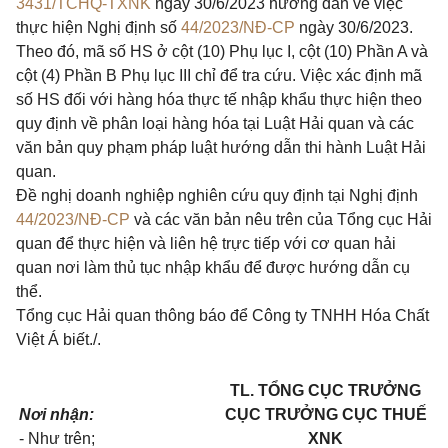
3431/TCHQ-TXNK
ngày 30/6/2023 hướng dẫn về việc
thực hiện Nghị định số
44/2023/NĐ-CP
ngày 30/6/2023.
Theo
đó
, mã số HS ở cột (10) Phụ lục I, cột (10) Phần A và
cột (4) Phần B Phụ lục III chỉ để tra cứu. Việc xác định mã
số HS
đối
với hàng hóa thực tế nhập
khẩu
thực hiện theo
quy định về phân loại hàng hóa tại Luật
Hải
quan và các
văn bản quy phạm pháp luật hướng dẫn thi hành Luật Hải
quan.
Đề nghị doanh nghiệp nghiên cứu quy định tại Nghị định
44/2023/NĐ-CP
và các văn bản nêu trên của
Tổng
cục Hải
quan
để
thực hiện và liên hệ trực tiếp với cơ quan hải
quan nơi làm thủ tục nhập khẩu để được hướng dẫn cụ
thể.
Tổng
cục Hải quan thông báo để Công ty TNHH Hóa Chất
Việt Á biết./.
TL. TỔNG CỤC TRƯỞNG
Nơi nhận:
CỤC TRƯỞNG CỤC THUẾ
- Như trên;
XNK