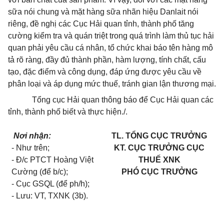
sữa nói chung và mặt hàng sữa nhãn hiệu Danlait nói
riêng, đề nghị các Cục Hải quan tỉnh, thành phố tăng
cường kiểm tra và quán triệt trong quá trình làm thủ tục hải
quan phải yêu cầu cá nhân, tổ chức khai báo tên hàng mô
tả rõ ràng, đầy đủ thành phần, hàm lượng, tính chất, cấu
tạo, đặc điểm và công dụng, đáp ứng được yêu cầu về
phân loại và áp dụng mức thuế, tránh gian lận thương mại.
Tổng cục Hải quan thông báo để Cục Hải quan các
tỉnh, thành phố biết và thực hiện./.
Nơi nhận:
TL. TỔNG CỤC TRƯỞNG
- Như trên;
KT. CỤC TRƯỞNG CỤC
- Đ/c PTCT Hoàng Việt
THUẾ XNK
Cường (để b/c);
PHÓ CỤC TRƯỞNG
- Cục GSQL (để ph/h);
- Lưu: VT, TXNK (3b).