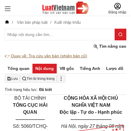
Đăng nhập
Văn bản pháp luật
Xuất nhập khẩu
Tìm nâng cao
👉
Quay về: Tra cứu văn bản (phiên bản cũ)
Tổng quan
Nội dung
VB gốc
Tiếng Anh
Lược đồ
Lưu
Tìm từ trong trang
Tình trạng hiệu lực:
Đã biết
BỘ TÀI CHÍNH
CỘNG HÒA XÃ HỘI CHỦ
TỔNG CỤC HẢI
NGHĨA VIỆT NAM
QUAN
Độc lập - Tự do - Hạnh phúc
--------------------
----------------------------
Số: 5060/TCHQ-
Hà Nội, ngày 27 tháng 08 năm