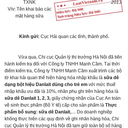
TXNK
2013
V/v: Tên khai báo các
Hiệu lực: Đã biết
Tình trạng hiệu lực: Đã biết
mặt hàng sữa
Kính gửi:
Cục Hải quan các tỉnh, thành phố.
Vừa qua, Chi cục Quản lý thị trường Hà Nội đã tiến
hành kiểm tra đối với Công ty TNHH Mạnh Cầm. Tại thời
điểm kiểm tra, Công ty TNHH Mạnh Cầm xuất trình các bộ
tờ khai hải quan thể hiện hàng hóa nhập khẩu là
sữa dê
dạng bột hiệu Danlait dùng cho trẻ em
với mức thuế
nhập khẩu ưu đãi là 10%, nhãn phụ ghi trên hàng hóa là
sữa dê Danlait 1, 2, 3,
giấy chứng nhận của Cục An toàn
vệ sinh thực phẩm (Bộ Y tế) cấp cho sản phẩm là
Thực
phẩm bổ sung: sữa dê Danlait,
… Do doanh nghiệp
không thực hiện các quy định về ghi nhãn hàng hóa, Chi
cục Quản lý thị trường Hà Nội đã tạm giữ toàn bộ số hàng