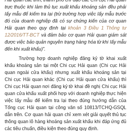
trực thuộc kh
i
làm thủ tục xuất kh
ẩ
u kho
á
ng sản đ
ề
u phải
lấy m
ẫ
u đ
ể
kiểm tra
l
ạ
i
(trừ trường hợp việc
lấ
y mẫu trước
đó của doanh nghiệp đã có sự chứng kiến của cơ quan
Hải quan theo quy định tại
khoản 3 Điều 1 Thông tư
12/2016/TT-BCT
và đảm bảo cơ quan Hải quan giám sát
được việc bảo quản nguyên trạng hàng hóa từ khi
l
ấy m
ẫ
u
đến kh
i
xuất kh
ẩ
u)
”.
Trường hợp doanh nghiệp đăng ký tờ khai xuất
khẩu khoáng sản tại một Chi cục Hải quan (Chi cục Hải
quan ngoài cửa khẩu) nhưng xuất khẩu khoáng sản tại
Chi cục Hải quan khác (Chi cục Hải quan cửa khẩu) thì
Chi cục Hải quan nơi đăng ký tờ khai đề nghị Chi cục Hải
quan cửa khẩu xuất phối hợp với doanh nghiệp thực hiện
việc lấy mẫu để kiểm tra lại theo đúng hướng dẫn của
Tổng cục Hải quan tại công văn số 10813/TCHQ-GSQL
dẫn trên. Cơ quan hải quan chỉ xem xét giải quyết thủ tục
thông quan lô hàng khoáng sản xuất khẩu khi đáp ứng đủ
các tiêu chuẩn, điều kiện theo đúng quy định.