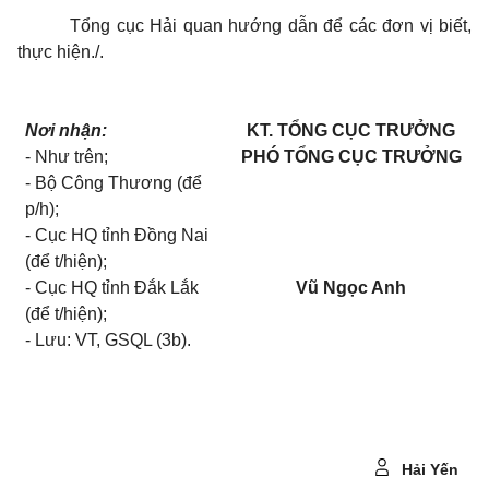
Tổng cục Hải quan hướng dẫn để các đơn vị biết,
thực hiện./.
Nơi nhận:
KT. TỔNG CỤC TRƯỞNG
- Như trên;
PHÓ TỔNG CỤC TRƯỞNG
- Bộ Công Thương (để
p/h);
- Cục HQ tỉnh Đồng Nai
(để t/hiện);
- Cục HQ tỉnh Đắk Lắk
Vũ Ngọc Anh
(để t/hiện);
- Lưu: VT, GSQL (3b).
Hải Yến