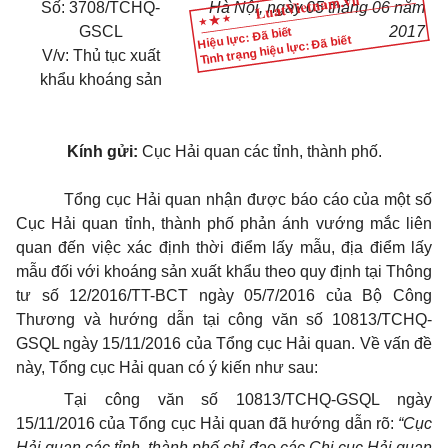
Số: 3708/TCHQ-
Hà Nội
, ngày
05
tháng
06
năm
GSCL
2017
Hiệu lực: Đã biết
Tình trạng hiệu lực: Đã biết
V/v: Thủ tục xuất
khẩu khoáng sản
Kính gửi:
Cục Hải quan các tỉnh, thành phố.
Tổng cục Hải quan nhận được báo cáo của một số
Cục Hải quan tỉnh, thành phố phản ánh vướng mắc liên
quan đến việc xác định thời điểm lấy mẫu, địa điểm lấy
mẫu đối với khoáng sản xuất khẩu theo quy định tại Thông
tư số 12/2016/TT-BCT ngày 05/7/2016 của Bộ Công
Thương và hướng dẫn tại công văn số 10813/TCHQ-
GSQL ngày 15/11/2016 của Tổng cục Hải quan. Về vấn đề
này, Tổng cục Hải quan có ý kiến như sau:
Tại công văn số 10813/TCHQ-GSQL ngày
15/11/2016 của Tổng cục Hải quan đã hướng dẫn rõ:
“Cục
Hải quan các tỉnh, thành phố chỉ đạo các Chi
cục Hải quan