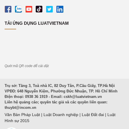
TẢI ỨNG DỤNG LUATVIETNAM
Quét mã QR code để cài đặt
Trụ sở: Tầng 3, Toà nhà IC, 82 Duy Tân, P.Cầu Giấy, TP.Hà Nội
VPĐD: 648 Nguyễn Kiệm, Phường Đức Nhuận, TP. Hồ Chí Minh
Điện thoại: 0938 36 1919 - Email:
cskh@luatvietnam.vn
Liên hệ quảng cáo; quyền tác giả và các quyền liên quan:
thuybt@incom.vn
Văn Bản Pháp Luật
|
Luật Doanh nghiệp
|
Luật Đất đai
|
Luật
Hình sự 2015