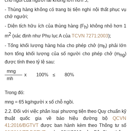
chỗ ngồi của người lái không lớn hơn 5;
- Thùng hàng không có trang bị tiện nghi nội thất phục vụ
chở người;
- Diện tích hữu ích của thùng hàng (F
) không nhỏ hơn 1
h
2
m
(xác định như Phụ lục A của
TCVN 7271:2003
);
- Tổng khối lượng hàng hóa cho phép chở (
m
) phải lớn
h
hơn tổng khối lượng của số người cho phép chở (m
)
ng
được tính theo tỷ lệ sau:
mng
x
100%
≤
80%
mh
Trong đó:
mng = 65 kg/người
x
số chỗ ngồi.
2.2. Đ
ố
i với việc phân loại phương tiện theo Quy chuẩn kỹ
thuật quốc gia về báo hiệu đường bộ
QCVN
41:2016/BGTVT
được ban hành kèm theo Thông tư số