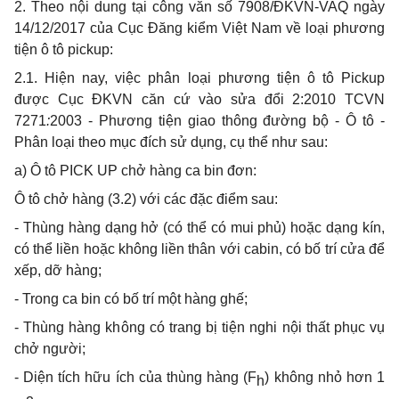
2. Theo nội dung tại công văn số 7908/ĐKVN-VAQ ngày
14/12/2017 của Cục Đăng kiểm Việt Nam về loại phương
tiện ô tô pickup:
2.1. Hiện nay, việc phân loại phương tiện ô tô Pickup
được Cục ĐKVN căn cứ vào sửa đổi 2:2010 TCVN
7271
:
2003 - Phương tiện giao thông đường bộ -
Ô
tô -
Phân loại theo mục đích sử dụng, cụ thể như sau:
a) Ô tô PICK UP chở hàng ca bin đơn:
Ô tô chở hàng (3.2) với các đặc điểm sau:
- Thùng hàng dạng hở (có thể có mui phủ) hoặc dạng kín,
có thể liền hoặc không liền thân với cabin, có bố trí cửa để
xếp, dỡ hàng;
- Trong ca bin có bố trí một hàng ghế;
- Thùng hàng không có trang bị tiện nghi nội thất phục vụ
chở người;
- Diện tích hữu ích của thùng hàng (F
) không nhỏ hơn 1
h