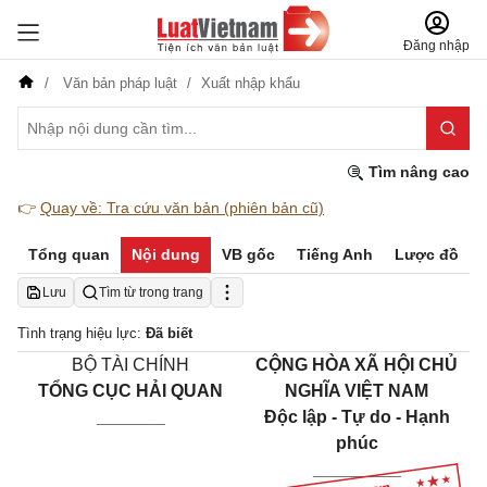
Đăng nhập
Văn bản pháp luật
Xuất nhập khẩu
Tìm nâng cao
👉
Quay về: Tra cứu văn bản (phiên bản cũ)
Tổng quan
Nội dung
VB gốc
Tiếng Anh
Lược đồ
Lưu
Tìm từ trong trang
Tình trạng hiệu lực:
Đã biết
BỘ TÀI CHÍNH
CỘNG HÒA XÃ HỘI CHỦ
TỔNG CỤC HẢI QUAN
NGHĨA VIỆT NAM
_______
Độc lập - Tự do - Hạnh
phúc
_________