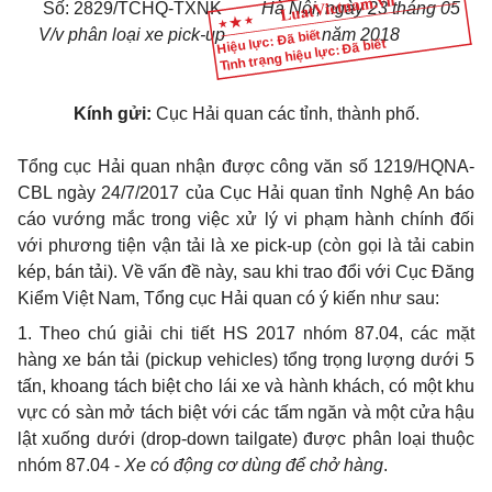
Số:
2829
/TCHQ-
TXNK
Hà Nội, ngày
23
tháng
05
V/v phân loại xe pick-up
năm 2018
Hiệu lực: Đã biết
Tình trạng hiệu lực: Đã biết
Kính gửi:
Cục Hải quan các tỉnh, thành phố.
Tổng cục Hải quan nhận được công văn số 1219/HQNA-
CBL ngày 24/7/2017 của Cục Hải quan tỉnh Nghệ An báo
cáo vướng mắc trong việc xử lý vi phạm hành chính đối
với phương tiện vận tải là xe pick-up (còn gọi là tải cabin
kép, bán tải)
. V
ề vấn đề này, sau khi trao đ
ổ
i với Cục Đăng
Kiểm Việt Nam, Tổng cục Hải quan có ý kiến như sau:
1. Theo chú giải chi tiết HS 2017 nhóm 87.04, các mặt
hàng xe bán tải (pickup vehicles) tổng trọng lượng dưới 5
tấn, khoang tách biệt cho lái xe và hành khách, có một khu
vực có sàn mở tách biệt với các tấm ngăn và một cửa hậu
lật xuống dưới (drop-down tailgate) được phân loại thuộc
nhóm 87.04 -
Xe có động cơ dùng đ
ể
chở hàng
.