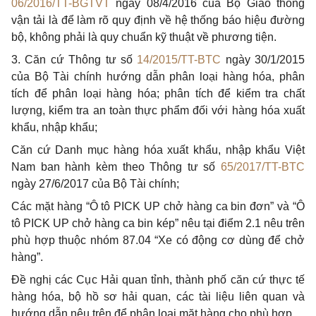
06/2016/TT-BGTVT
ngày 08/4/2016 của Bộ Giao thông
vận tải là để làm rõ quy định về hệ thống báo hiệu đường
bộ, không phải là quy chuẩn kỹ thuật về phương tiện.
3. C
ă
n cứ Thông tư số
14/2015/TT-BTC
ngày 30/1/2015
của Bộ Tài chính hướng dẫn phân loại hàng hóa, phân
tích để phân loại hàng hóa; phân tích để kiểm tra chất
lượng, kiểm tra an toàn thực phẩm đối với hàng hóa xuất
khẩu, nhập khẩu;
Căn cứ Danh mục hàng hóa xuất khẩu, nhập khẩu Việt
Nam ban hành kèm theo Thông tư số
65/2017/TT-BTC
ngày 27/6/2017 của Bộ T
à
i chính;
Các mặt hàng “Ô tô PICK UP chở hàng ca bin đơn” và “Ô
tô PICK UP chở hàng ca bin kép” nêu tại điểm 2.1 nêu trên
phù hợp thuộc nhóm 87.04 “Xe có động cơ dùng đ
ể
chở
hàng”.
Đề nghị các Cục Hải quan tỉnh, thành phố căn cứ thực tế
hàng hóa, bộ hồ sơ hải quan, các tài liệu liên quan và
hướng dẫn nêu trên để phân loại mặt hàng cho phù hợp.