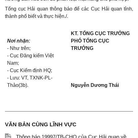
Tổng cục Hải quan thông báo để các Cục Hải quan tỉnh,
thành phố biết và thực hiện./.
KT. TỔNG CỤC TRƯỞNG
Nơi nhận:
PHÓ TỔNG CỤC
- Như trên;
TRƯỞNG
- Cục Đăng kiểm Việt
Nam;
- Cục Kiểm định HQ;
- Lưu: VT, TXNK-PL-
Thảo
(3
b).
Nguyễn Dương Thái
VĂN BẢN CÙNG LĨNH VỰC
Thông báo 19997/TB-CHQ của Cục Hải quan về