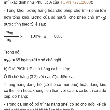
2
m
(xác định như Phụ lục A của
TCVN 7271:2003
);
- Tổng khối lượng hàng hóa cho phép chở (m
) phải lớn
h
hơn tổng khối lượng của số người cho phép chở (m
)
ng
được tính theo tỷ lệ sau:
m
ng
x
100%
≤
80%
m
h
Trong đó:
m
= 65 kg/người
x
số chỗ ngồi.
ng
b)
Ô
tô PICK UP chở hàng ca bin kép:
Ô
tô chở hàng (3.2) với các đặc điểm sau:
Thùng hàng dạng hở (có thể có mui phủ) hoặc dạng kín,
có thể liền hoặc không liền thân với cabin, có bố trí cửa để
xếp, dỡ hàng;
- Trong ca bin có bố trí hai hàng ghế, có số chỗ ngồi kể cả