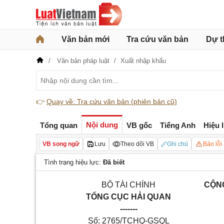
Văn bản mới
Tra cứu văn bản
Dự t
Văn bản pháp luật
Xuất nhập khẩu
👉
Quay về: Tra cứu văn bản (phiên bản cũ)
Nội dung
Tổng quan
VB gốc
Tiếng Anh
Hiệu 
VB song ngữ
Lưu
Theo dõi VB
Ghi chú
Báo lỗi
Tình trạng hiệu lực:
Đã biết
BỘ TÀI CHÍNH
CỘNG
TỔNG CỤC HẢI QUAN
-------
Số: 2765/TCHQ-GSQL