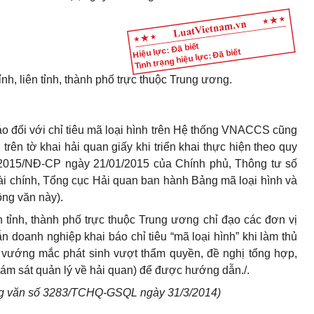
Hiệu lực: Đã biết
Tình trạng hiệu lực: Đã biết
nh, liên tỉnh, thành phố trực thuộc Trung ương.
áo đối với chỉ tiêu mã loại hình trên Hệ thống VNACCS cũng
 trên tờ khai hải quan giấy khi triển khai thực hiện theo quy
8/2015/NĐ-CP ngày 21/01/2015 của Chính phủ, Thông tư số
i chính, Tổng cục Hải quan ban hành Bảng mã loại hình và
ng văn này).
n tỉnh, thành phố trực thuộc Trung ương chỉ đạo các đơn vị
 doanh nghiệp khai báo chỉ tiêu “mã loại hình” khi làm thủ
 vướng mắc phát sinh vượt thẩm quyền, đề nghị tổng hợp,
ám sát quản lý về hải quan) để được hướng dẫn./.
ng văn số 3283/TCHQ-GSQL ngày 31/3/2014)