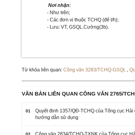
Nơi nhận:
- Như trên;
- Các
đơn vị
thuộc TCHQ (để t/h);
- Lưu: VT, GSQL.C
ư
ờng(3b).
Từ khóa liên quan:
Công văn 3283/TCHQ-GSQL
,
Qu
VĂN BẢN LIÊN QUAN CÔNG VĂN 2765/TC
Quyết định 1357/QĐ-TCHQ của Tổng cục Hải qu
01
hướng dẫn sử dụng
Công văn 2834/TCHQ-TXNK của Tổng cục Hải 
02