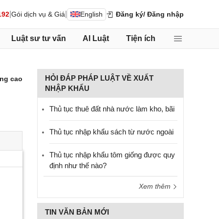
|
|
192
Gói dịch vụ & Giá
English
Đăng ký
/ Đăng nhập
Luật sư tư vấn
AI Luật
Tiện ích
HỎI ĐÁP PHÁP LUẬT VỀ XUẤT
ng cao
NHẬP KHẨU
Thủ tục thuê đất nhà nước làm kho, bãi
Thủ tục nhập khẩu sách từ nước ngoài
Thủ tục nhập khẩu tôm giống được quy
định như thế nào?
Xem thêm
TIN VĂN BẢN MỚI