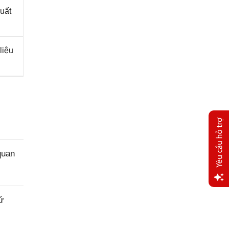
uất
liệu
quan
Yêu
ứ
cầu
hỗ trợ