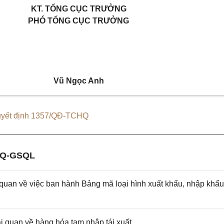
KT. TỔNG CỤC TRƯỞNG
PHÓ TỔNG CỤC TRƯỞNG
Vũ Ngọc Anh
yết định 1357/QĐ-TCHQ
HQ-GSQL
an về việc ban hành Bảng mã loại hình xuất khẩu, nhập khẩu
quan về hàng hóa tạm nhập tái xuất