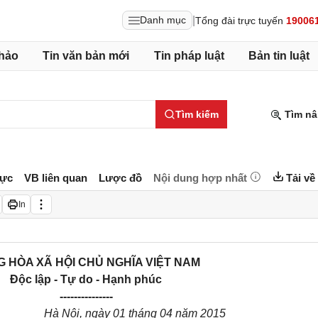
|
Danh mục
Tổng đài trực tuyến
19006
hảo
Tin văn bản mới
Tin pháp luật
Bản tin luật
Tìm kiếm
Tìm nâ
lực
VB liên quan
Lược đồ
Nội dung hợp nhất
Tải về
In
 HÒA XÃ HỘI CHỦ NGHĨA VIỆT NAM
Độc lập - Tự do - Hạnh phúc
---------------
Hà Nội, ngày 01 tháng 04 năm 2015