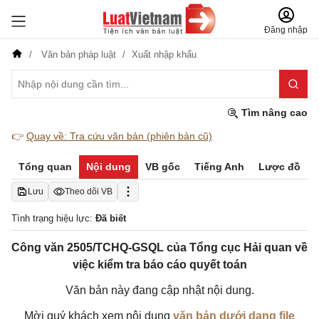
Đăng nhập
Văn bản pháp luật
Xuất nhập khẩu
Tìm nâng cao
👉
Quay về: Tra cứu văn bản (phiên bản cũ)
Tổng quan
Nội dung
VB gốc
Tiếng Anh
Lược đồ
Lưu
Theo dõi VB
Tình trạng hiệu lực:
Đã biết
Công văn 2505/TCHQ-GSQL của Tổng cục Hải quan về
việc kiểm tra báo cáo quyết toán
Văn bản này đang cập nhật nội dung.
Mời quý khách xem nội dung
văn bản dưới dạng file