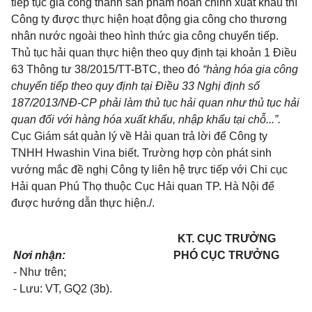
tiếp tục gia công thành sản phẩm hoàn chỉnh xu
ấ
t khẩu thì
Công ty được thực hiện hoạt động gia công cho thương
nhân nước ngo
à
i theo hình thức gia công chuyển tiếp.
Thủ tục hải quan thực hiện theo quy định tại
khoản 1 Điều
63 Thông tư 38/2015/TT-BTC
, theo đó
“hàng hóa gia công
chuyển tiếp theo quy định tại
Điều 33 Nghị định số
187/2013/NĐ-CP
phải làm thủ tục hải quan như thủ tục hải
quan đối với hàng hóa xuất kh
ẩ
u, nhập kh
ẩ
u tại ch
ỗ
...
”.
Cục Giám sát quản lý về Hải quan trả lời để Công ty
TNHH Hwash
i
n Vina biết. Trường hợp còn phát sinh
vướng mắc đề nghị Công ty liên hệ trực tiếp với Chi cục
Hải quan Phú Thọ thuộc Cục Hải quan TP. Hà Nội để
được hướng dẫn thực hiện./.
KT. CỤC TRƯỞNG
Nơi nhận:
PHÓ CỤC TRƯỞNG
- Như trên;
- Lưu: VT, GQ2 (3b).