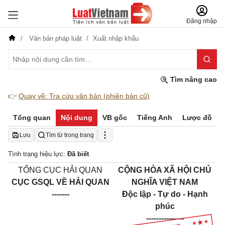
Đăng nhập
Văn bản pháp luật
Xuất nhập khẩu
Tìm nâng cao
👉
Quay về: Tra cứu văn bản (phiên bản cũ)
Tổng quan
Nội dung
VB gốc
Tiếng Anh
Lược đồ
Lưu
Tìm từ trong trang
Tình trạng hiệu lực:
Đã biết
TỔNG CỤC HẢI QUAN
CỘNG HÒA XÃ HỘI CHỦ
CỤC GSQL VỀ HẢI QUAN
NGHĨA VIỆT NAM
-------
Độc lập - Tự do - Hạnh
phúc
---------------