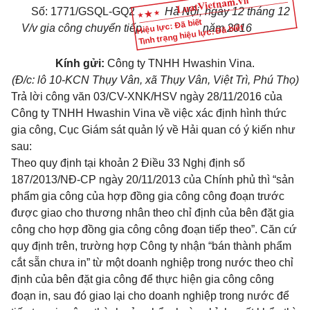
Số: 17
71
/GSQL-GQ
2
Hà Nội, ngày
12
tháng
12
Hiệu lực: Đã biết
V/v gia công chuyển tiếp.
năm 2016
Tình trạng hiệu lực: Đã biết
Kính gửi:
Công ty TNHH Hwashin Vina.
(Đ/c: lô
10
-KCN Thụy Vân, xã Thụy Vân, Việt Trì, Phú Thọ)
Trả lời công văn 03/CV-XNK/HSV ngày 28/11/2016 của
Công ty TNHH Hwashin Vina về việc xác định hình thức
gia công, Cục Giám sát quản lý
về
Hải quan có ý kiến như
sau:
Theo quy định tại
khoản 2 Điều 33 Nghị định số
187/2013/NĐ-CP
ngày 20/11/2013 của Chính phủ thì “sản
phẩm gia công của hợp đồng gia công công đoạn trước
được giao cho thương nhân theo chỉ định của bên đặt gia
công cho hợp đồng gia công công đoạn tiếp theo”. Căn cứ
quy định trên, trường hợp Công ty nhận “bán thành phẩm
cắt sẵn chưa in” từ một doanh nghiệp trong nước theo chỉ
định của bên đặt gia công để thực hiện gia
công
công
đoạn in, sau đó giao lại cho doanh nghiệp trong nước để