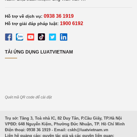
0938 36 1919
Hỗ trợ về dịch vụ:
1900 6192
Hỗ trợ giải đáp pháp luật:
TẢI ỨNG DỤNG LUATVIETNAM
Quét mã QR code để cài đặt
Trụ sở: Tầng 3, Toà nhà IC, 82 Duy Tân, P.Cầu Giấy, TP.Hà Nội
VPĐD: 648 Nguyễn Kiệm, Phường Đức Nhuận, TP. Hồ Chí Minh
Điện thoại: 0938 36 1919 - Email:
cskh@luatvietnam.vn
Liên hệ quảng cáo; quyền tác giả và các quyền liên quan: