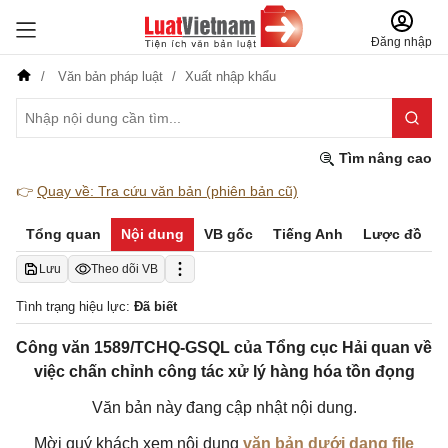
Đăng nhập
Văn bản pháp luật
Xuất nhập khẩu
Tìm nâng cao
👉
Quay về: Tra cứu văn bản (phiên bản cũ)
Tổng quan
Nội dung
VB gốc
Tiếng Anh
Lược đồ
Lưu
Theo dõi VB
Tình trạng hiệu lực:
Đã biết
Công văn 1589/TCHQ-GSQL của Tổng cục Hải quan về
việc chấn chỉnh công tác xử lý hàng hóa tồn đọng
Văn bản này đang cập nhật nội dung.
Mời quý khách xem nội dung
văn bản dưới dạng file