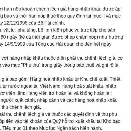
thời hạn nộp khoản chênh lệch giá hàng nhập khẩu được áp
ng báo và thời hạn nộp thuế theo quy định tại mục II và mục
y 22/12/1998 của Bộ Tài chính.
vật tư, phụ tùng, bộ linh kiện phục vụ trực tiếp cho sản
ạn 60 ngày (kể cả thời gian được phép chậm nộp) như hướng
 14/9/1999 của Tổng cục Hải quan cho đến hết ngày
 với hàng nhập khẩu thuộc diện phải thu chênh lệch giá, cơ
 vào mục "Phụ thu" trong giấy thông báo thuế và ghi rõ là
h giá bao gồm: Hàng hoá nhập khẩu từ Khu chế xuất; Thiết
u tư nước ngoài tại Việt Nam; Hàng hoá xuất khẩu, nhập
ợ triển lãm; Hàng viện trợ hoàn lại và không hoàn lại;
a người xuất cảnh, nhập cảnh và các hàng hoá nhập khẩu
thu chênh lệch giá.
i thu chênh lệch giá và thuộc các quyết định về thu phụ
ộp tiền vào tài khoản của Quỹ hỗ trợ xuất khẩu tại Kho bạc
 Tiểu mục 01 theo Mục lục Ngân sách hiện hành.