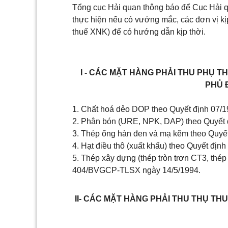
Tổng cục Hải quan thông báo để Cục Hải qua
thực hiện nếu có vướng mắc, các đơn vị kị
thuế XNK) để có hướng dẫn kịp thời.
I - CÁC MẶT HÀNG PHẢI THU PHỤ T
PHỦ 
1. Chất hoá dẻo DOP theo Quyết định 07/
2. Phân bón (URE, NPK, DAP) theo Quyết
3. Thép ống hàn đen và mạ kẽm theo Quy
4. Hạt điều thô (xuất khẩu) theo Quyết đ
5. Thép xây dựng (thép tròn trơn CT3, thép
404/BVGCP-TLSX ngày 14/5/1994.
II- CÁC MẶT HÀNG PHẢI THU THỤ TH