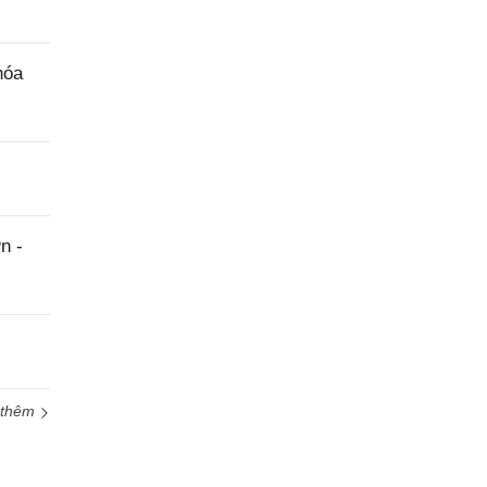
hóa
n -
 thêm