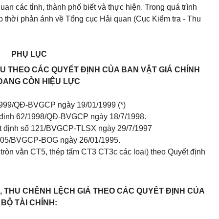
n các tỉnh, thành phố biết và thực hiện. Trong quá trình
p thời phản ánh về Tổng cục Hải quan (Cục Kiểm tra - Thu
PHỤ LỤC
HU THEO CÁC QUYẾT ĐỊNH CỦA BAN VẬT GIÁ CHÍNH
ĐANG CÒN HIỆU LỰC
1999/QĐ-BVGCP ngày 19/01/1999 (*)
 định 62/1998/QĐ-BVGCP ngày 18/7/1998.
ết định số 121/BVGCP-TLSX ngày 29/7/1997
ịnh 05/BVGCP-BOG ngày 26/01/1995.
 tròn vằn CT5, thép tấm CT3 CT3c các loại) theo Quyết định
U, THU CHÊNH LỆCH GIÁ THEO CÁC QUYẾT ĐỊNH CỦA
BỘ TÀI CHÍNH: