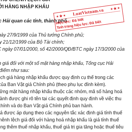
VỚI HÀNG NHẬP KHẨU
Hiệu lực: Đã biết
c Hải quan các tỉnh, thành phố
Tình trạng hiệu lực: Đã biết
ày 27/9/1999 của Thủ tướng Chính phủ;
 21/12/1999 của Bộ Tài chính;
 ngày 07/01/2000, số 42/2000/QĐ/BTC ngày 17/3/2000 của
ch giá đối với một số mặt hàng nhập khẩu, Tổng cục Hải
 điểm như sau:
ệch giá hàng nhập khẩu được quy định cụ thể trong các
của Ban Vật giá Chính phủ (theo phụ lục đính kèm).
 những mặt hàng nhập khẩu thuộc các nhóm, mã số hàng hoá
h được ghi rõ tên tại các quyết định quy định về việc thu
chính và do Ban Vật giá Chính phủ ban hành.
á được áp dụng theo các nguyên tắc xác định giá tính thuế
hênh lệch giá đối với hàng hoá nhập khẩu là giá tính thuế
 thêm thuế nhập khẩu, thuế giá trị gia tăng hoặc thuế tiêu