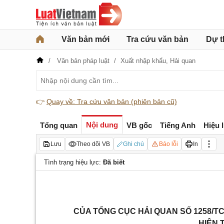
Văn bản mới
Tra cứu văn bản
Dự t
Văn bản pháp luật
Xuất nhập khẩu,
Hải quan
👉
Quay về: Tra cứu văn bản (phiên bản cũ)
Nội dung
Tổng quan
VB gốc
Tiếng Anh
Hiệu 
Lưu
Theo dõi VB
Ghi chú
Báo lỗi
In
Tình trạng hiệu lực:
Đã biết
CỦA TỔNG CỤC HẢI QUAN SỐ 1258/TC
HIỆN 