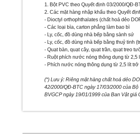
1. Bột PVC theo Quyết định 03/2000/QĐ-B
2. Các mặt hàng nhập khẩu theo Quyết đị
-
Dioctyl orthophthalates (chất hoá dẻo DOP
-
Các loại bìa, carton phẳng làm bao bì
-
Ly, cốc, đồ dùng nhà bếp bằng sành sứ
-
Ly, cốc, đồ dùng nhà bếp bằng thuỷ tinh (t
-
Quạt bàn, quạt cây, quạt trần, quạt treo 
-
Ruột phích nước nóng thông dụng từ 2,5 l
-
Phích nước nóng thông dụng từ 2,5 lít tr
(*) Lưu ý: Riêng mặt hàng chất hoá dẻo DOP
42/2000/QĐ-BTC ngày 17/03/2000 của Bộ Tà
BVGCP ngày 19/01/1999 của Ban Vật giá 