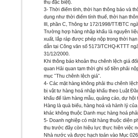
thụ đặc biệt).
3- Thời điểm tính, thời hạn thông báo và 
dụng như thời điểm tính thuế, thời hạn thô
III, phần C, Thông tư 172/1998/TT/BTC ngà
Trường hợp hàng nhập khẩu là nguyên liệu, 
xuất, lắp ráp được phép nộp trong thời h
dẫn tại Công văn số 5173/TCHQ-KTTT ngày
31/12/2000.
Khi thông báo khoản thu chênh lệch giá đối
quan Hải quan tạm thời ghi số tiền phải nộp
mục "Thu chênh lệch giá".
4- Các mặt hàng không phải thu chênh lệc
bị vật tư hàng hoá nhập khẩu theo Luật Đầ
khẩu để làm hàng mẫu, quảng cáo, dự hội tr
Hàng là quà biếu, hàng hoá và hành lý củ
khác không thuộc Danh mục hàng hoá phải 
5- Doanh nghiệp có mặt hàng thuộc diện phả
thu trước đây còn hiệu lực thực hiện việc n
Nhà nước và được hạch toán vào Mục 026,