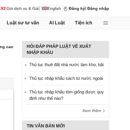
|
|
192
Gói dịch vụ & Giá
English
Đăng ký
/ Đăng nhập
Luật sư tư vấn
AI Luật
Tiện ích
HỎI ĐÁP PHÁP LUẬT VỀ XUẤT
ng cao
NHẬP KHẨU
Thủ tục thuê đất nhà nước làm kho, bãi
Thủ tục nhập khẩu sách từ nước ngoài
Thủ tục nhập khẩu tôm giống được quy
định như thế nào?
Xem thêm
TIN VĂN BẢN MỚI