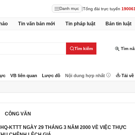
|
Danh mục
Tổng đài trực tuyến
19006
hảo
Tin văn bản mới
Tin pháp luật
Bản tin luật
Tìm kiếm
Tìm nâ
lực
VB liên quan
Lược đồ
Nội dung hợp nhất
Tải về
CÔNG VĂN
HQ-KTTT NGÀY 29 THÁNG 3 NĂM 2000 VỀ VIỆC THỰC
THU CHÊNH LỆCH GIÁ