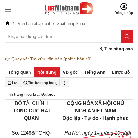
Đăng nhập
Văn bản pháp luật
Xuất nhập khẩu
Tìm nâng cao
👉
Quay về: Tra cứu văn bản (phiên bản cũ)
Tổng quan
Nội dung
VB gốc
Tiếng Anh
Lược đồ
Lưu
Tìm từ trong trang
Tình trạng hiệu lực:
Đã biết
BỘ TÀI CHÍNH
CỘNG HÒA XÃ HỘI CHỦ
TỔNG CỤC HẢI
NGHĨA VIỆT NAM
QUAN
Độc lập - Tự do - Hạnh phúc
-------
---------------
Số: 12488/TCHQ-
Hà Nội, ngày 14
tháng
10 năm