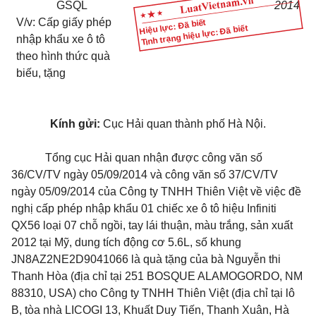
GSQL
2014
V/v: Cấp giấy phép
Hiệu lực: Đã biết
Tình trạng hiệu lực: Đã biết
nhập khẩu xe ô tô
theo hình thức quà
biếu, tặng
Kính gửi:
Cục Hải quan
thành phố
Hà Nội.
Tổng cục Hải quan nhận được công văn số
36/CV/TV ngày 05/09/2014 và công văn số 37/CV/TV
ngày 05/09/2014 của Công ty TNHH Thiên Việt về việc đề
nghị cấp phép nhập khẩu 01 chiếc xe ô tô hiệu Infiniti
QX56 loại 07 chỗ ngồi, tay lái thuận, màu trắng, sản xuất
2012 tại Mỹ, dung tích động cơ 5.6L, số khung
JN8AZ2NE2D9041066 là quà tặng của bà Nguyễn thi
Thanh Hòa (địa chỉ tại 251 BOSQUE ALAMOGORDO, NM
88310, USA) cho Công ty TNHH Thiên Việt (địa chỉ tại lô
B, tòa nhà LICOGI 13, Khuất Duy Tiến, Thanh Xuân, Hà