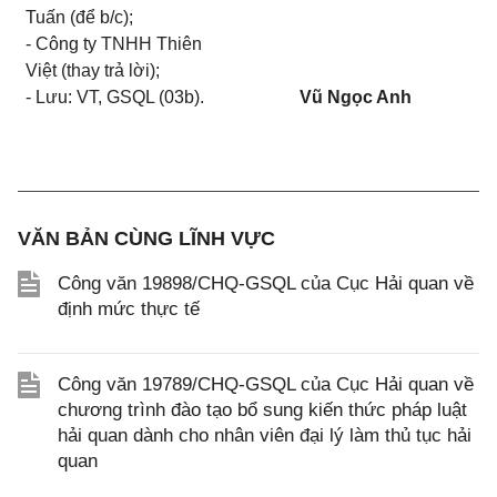
Tuấn (để b/c);
- Công ty TNHH Thiên
Việt (thay trả lời);
- Lưu: VT, GSQL (03b).
Vũ Ngọc Anh
VĂN BẢN CÙNG LĨNH VỰC
Công văn 19898/CHQ-GSQL của Cục Hải quan về
định mức thực tế
Công văn 19789/CHQ-GSQL của Cục Hải quan về
chương trình đào tạo bổ sung kiến thức pháp luật
hải quan dành cho nhân viên đại lý làm thủ tục hải
quan