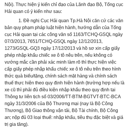
Nội). Thực hiện ý kiến chỉ đạo của Lãnh đạo Bộ, Tổng cục
Hải quan có ý kiến như sau:
1. Đề nghị Cục Hải quan Tp.Hà Nội căn cứ các văn
bản quy phạm pháp luật hiện hành, hướng dẫn của Tổng
cục Hải quan tại các công văn số 1163/TCHQ-GSQL ngày
07/3/2013, 7651/TCHQ-GSQL ngày 12/12/2013,
1273/GSQL-GQ3 ngày 17/12/2013 và hồ sơ xin cấp giấy
phép nhập khẩu chiếc xe ô tô nêu trên, nếu không có
vướng mắc cần phải xác minh làm rõ thì thực hiện việc
cấp giấy phép nhập khẩu chiếc xe ô tô nêu trên theo hình
thức quà biếu/tặng, chính sách mặt hàng và chính sách
thuế thực hiện theo quy định hiện hành (trường hợp nếu là
xe cũ thì phải đủ điều kiện
nhập khẩu
theo quy định tại
Thông tư liên tịch số 03/2006/TT-BTM-BGTVT-BTC-BCA
ngày 31/3/2006
của
Bộ Thương mại (nay là Bộ Công
Thương), Bộ Giao thông vận tải, Bộ Tài chính, Bộ
Công
an; nộp đủ 03 loại thuế: nhập khẩu, tiêu thụ đặc biệt và giá
trị gia tăng).