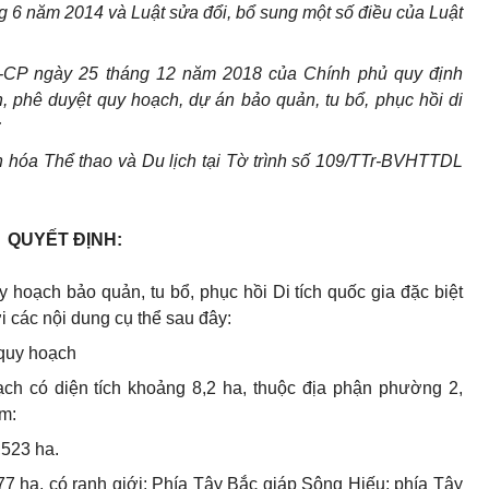
 6 năm 2014 và Luật sửa đổi, bổ sung một số điều của Luật
-CP ngày 25 tháng 12 năm 2018 của Chính phủ quy định
nh, phê duyệt quy hoạch, dự án bảo quản, tu b
ổ
, phục hồi di
;
 hóa Thể thao và Du lịch tại Tờ trình số 109/TTr-BVHTTDL
QUYẾT ĐỊNH:
 hoạch bảo quản, tu bổ, phục hồi Di tích quốc gia đặc biệt
 các nội dung cụ thể sau đây:
 quy hoạch
ch có diện tích khoảng 8,2 ha, thuộc địa phận phường 2,
ồm:
1,523 ha.
6,677 ha, có ranh giới: Phía Tây Bắc giáp Sông Hiếu; phía Tây