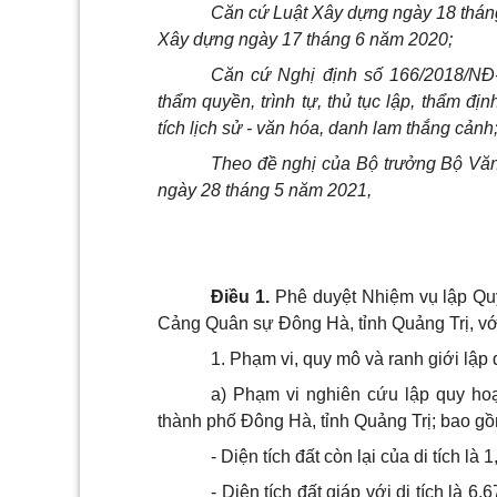
Căn cứ Luật Xây dựng ngày 18 tháng
Xây dựng ngày 17 tháng 6 năm 2020;
Căn cứ Nghị định số 166/2018/NĐ
thẩm quyền, trình tự, thủ tục lập, thẩm đị
tích lịch sử - văn h
ó
a, danh lam th
ắ
ng cảnh
Theo đề nghị của Bộ trưởng Bộ Văn
ngày 28 tháng 5 năm 2021,
Điều 1.
Phê duyệt Nhiệm vụ lập Quy
Cảng Quân sự Đông Hà, tỉnh Quảng Trị, với
1. Phạm vi, quy mô và ranh giới lập
a) Phạm vi nghiên cứu lập quy hoạ
thành phố Đông Hà, tỉnh Quảng Trị; bao g
- Diện tích đất còn lại của di tích là 
- Diện tích đất giáp với di tích là 