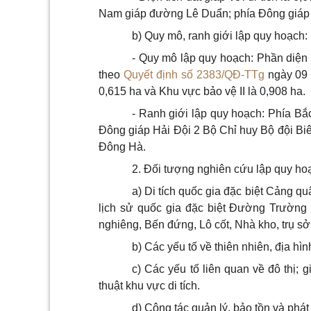
Nam giáp đường Lê Duẩn; phía Đông giáp
b) Quy mô, ranh giới lập quy hoạch:
- Quy mô lập quy hoạch: Phần diện tí
theo
Quyết định số 2383/QĐ-TTg
ngày 09 t
0,615 ha và Khu vực bảo vệ II là 0,908 ha.
- Ranh giới lập quy hoạch: Phía Bắ
Đông giáp Hải Đội 2 Bộ Chỉ huy Bộ đội Biê
Đông Hà.
2. Đối tượng nghiên cứu lập quy ho
a) Di tích quốc gia đặc biệt Cảng qu
lịch sử quốc gia đặc biệt Đường Trường
nghiêng, B
ế
n đứng, Lô cốt, Nhà kho, trụ sở 
b) Các yếu tố về thiên nhiên, địa hì
c) Các yếu tố liên quan về đô thị; 
thuật khu vực di tích.
d) Công tác quản lý, bảo tồn và phát h