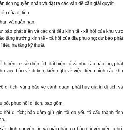
hân tích nguyên nhân và đặt ra các vấn đề cần giải quyết.
iểu của di tích.
 hạn và ngắn hạn.
dự báo phát triển và các chỉ tiêu kinh tế - xã hội của khu vực
 tăng trưởng kinh tế - xã hội của địa phương; dự báo phát
ỉ tiêu hạ tầng kỹ thuật.
tích trên cơ sở diện tích đất hiện có và nhu cầu bảo tồn, phát
 khu vực bảo vệ di tích, kiến nghị về việc điều chỉnh các khu
di tích; vùng bảo vệ cảnh quan, phát huy giá trị di tích và
 bổ, phục hồi di tích, bao gồm:
 hồi di tích; bảo đảm giữ gìn tối đa yếu tố cấu thành tính
ch.
 Xác định nguyên tắc và giải pháp cơ bản đối với việc tu bổ,