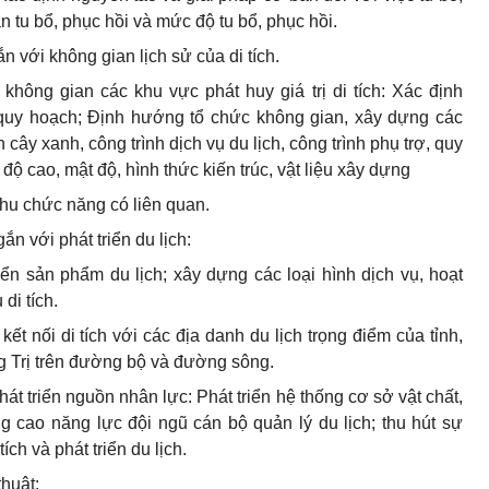
ần tu bổ, phục hồi và mức độ tu bổ, phục hồi.
n với không gian lịch sử của di tích.
không gian các khu vực phát huy giá trị di tích: Xác định
 quy hoạch; Định hướng tổ chức không gian, xây dựng các
an cây xanh, công trình dịch vụ du lịch, công trình phụ trợ, quy
 độ cao, mật độ, hình thức kiến trúc, vật liệu xây dựng
khu chức năng có liên quan.
gắn với phát triển du lịch:
iển sản phẩm du lịch; xây dựng các loại hình dịch vụ, hoạt
di tích.
ết nối di tích với các địa danh du lịch trọng điểm của tỉnh,
ng Trị trên đường bộ và đường sông.
hát triển nguồn nhân lực: Phát triển hệ thống cơ sở vật chất,
g cao năng lực đội ngũ cán bộ quản lý du lịch; thu hút sự
ch và phát triển du lịch.
huật: