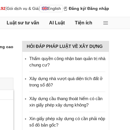
|
|
192
Gói dịch vụ & Giá
English
Đăng ký
/ Đăng nhập
Luật sư tư vấn
AI Luật
Tiện ích
HỎI ĐÁP PHÁP LUẬT VỀ XÂY DỰNG
ng cao
Thẩm quyền công nhận ban quản trị nhà
chung cư?
Xây dựng nhà vượt quá diện tích đất ở
trong sổ đỏ?
Xây dựng cầu thang thoát hiểm có cần
xin giấy phép xây dựng không?
Xin giấy phép xây dựng có cần phải nộp
sổ đỏ bản gốc?