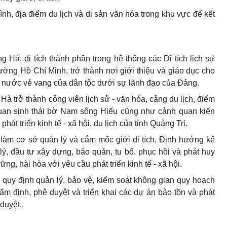
trình, địa điểm du lịch và di sản văn hóa trong khu vực để kết
ng Hà, di tích thành phần trong hệ thống các Di tích lịch sử
ng Hồ Chí Minh, trở thành nơi giới thiệu và giáo dục cho
iữ nước vẻ vang của dân tộc dưới sự lãnh đạo của Đảng.
 Hà trở thành công viên lịch sử - văn hóa, cảng du lịch, điểm
uan sinh thái bờ Nam sông Hiếu cũng như cảnh quan kiến
hát triển kinh tế - xã hội, du lịch của tỉnh Quảng Trị.
h làm cơ sở quản lý và
c
ắm mốc giới di tích. Định hướng kế
 lý, đầu tư xây dựng, bảo quản, tu bổ, phục hồi và phát huy
 vững, hài hòa với yêu cầu phát triển kinh tế - xã hội.
quy định quản lý, bảo vệ, kiểm soát không gian quy hoạch
thẩm định, phê duyệt và triển khai các dự án bảo tồn và phát
 duyệt.