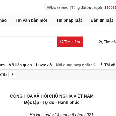
|
Danh mục
Tổng đài trực tuyến
19006
hảo
Tin văn bản mới
Tin pháp luật
Bản tin luật
h
Tìm kiếm
Tìm nâ
lực
VB liên quan
Lược đồ
Nội dung hợp nhất
Tải về
In
CỘNG HÒA XÃ HỘI CHỦ NGHĨA VIỆT NAM
Độc lập - Tự do - Hạnh phúc
---------------
Hà Nội
, ngày
14
tháng
6
năm
2021