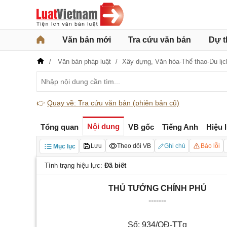
Văn bản mới
Tra cứu văn bản
Dự t
Văn bản pháp luật
Xây dựng,
Văn hóa-Thể thao-Du lịc
👉
Quay về: Tra cứu văn bản (phiên bản cũ)
Nội dung
Tổng quan
VB gốc
Tiếng Anh
Hiệu 
Lưu
Theo dõi VB
Ghi chú
Báo lỗi
Mục lục
Tình trạng hiệu lực:
Đã biết
THỦ TƯỚNG CHÍNH PHỦ
-------
Số:
934/QĐ-TTg