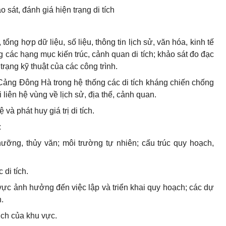
 sát, đánh giá hiện trạng di tích
, tổng hợp dữ liệu, số liệu, thông tin lịch sử, văn hóa, kinh tế
ng các hạng mục kiến trúc, cảnh quan di tích; khảo sát đo đạc
rạng kỹ thuật của các công trình.
 Cảng Đông Hà trong hệ thống các di tích kháng chiến chống
i liên hệ vùng về lịch sử, địa thế, cảnh quan.
và phát huy giá trị di tích.
:
nhưỡng, thủy văn; môi trường tự nhiên; cấu trúc quy hoạch,
 di tích.
u vực ảnh hưởng đến việc lập và triển khai quy hoạch; các dự
h.
ịch của khu vực.