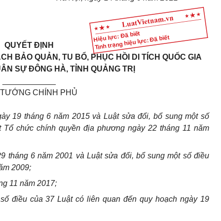
Hiệu lực: Đã biết
Tình trạng hiệu lực: Đã biết
QUYẾT ĐỊNH
CH BẢO QUẢN, TU BỔ, PH
Ụ
C HỒI DI TÍCH QUỐC GIA
ÂN SỰ ĐÔNG HÀ, TỈNH QUẢNG TRỊ
____________
 TƯỚNG CHÍNH PHỦ
ày 19 tháng 6 năm 2015 và Luật sửa đổi, bổ sung một số
t Tổ chức chính quyền địa phương ngày 22 tháng 11 năm
9 tháng 6 năm 2001 và Luật sửa đổi, bổ sung một số điều
năm 2009;
ng 11 năm 2017;
 số điều của 37 Luật có liên quan đến quy hoạch ngày 19