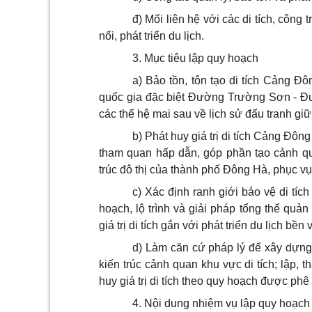
đ) Mối liên hệ với các di tích, công 
nối, phát triển du lịch.
3. Mục tiêu lập quy hoạch
a) Bảo tồn, tôn tạo di tích Cảng Đô
quốc gia đặc biệt Đường Trường Sơn - Đườ
các thế hệ mai sau về lịch sử đấu tranh g
b) Phát huy giá trị di tích Cảng Đông
tham quan hấp dẫn, góp phần tạo cảnh q
trúc đô thị của thành phố Đông Hà, phục vụ p
c) Xác định ranh giới bảo vệ di tíc
hoạch, lộ trình và giải pháp tổng thể quản
giá trị di tích gắn với phát triển du lịch bền
d) Làm căn cứ pháp lý để xây dựng 
kiến trúc cảnh quan khu vực di tích; lập, 
huy giá trị di tích theo quy hoạch được phê
4. Nội dung nhiệm vụ lập quy hoạch