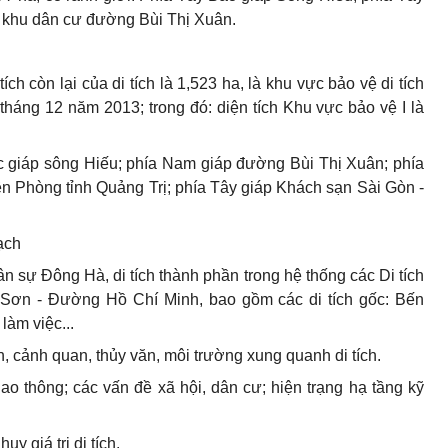
 khu dân cư đường Bùi Thị Xuân.
ch còn lại của di tích là 1,523 ha, là khu vực bảo vệ di tích
háng 12 năm 2013; trong đó: diện tích Khu vực bảo vệ I là
c giáp sông Hiếu; phía Nam giáp đường Bùi Thị Xuân; phía
n Phòng tỉnh Quảng Trị; phía Tây giáp Khách sạn Sài Gòn -
ạch
ân sự Đông Hà, di tích thành phần trong hệ thống các Di tích
 Sơn - Đường Hồ Chí Minh, bao gồm các di tích gốc: B
ế
n
làm việc...
nh, cảnh quan, thủy văn, môi trường xung quanh di tích.
giao thông; các vấn đề xã hội, dân cư; hiện trạng hạ tầng kỹ
uy giá trị di tích.