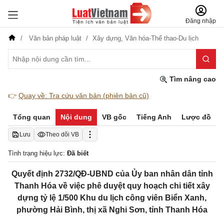
Đăng nhập
Văn bản pháp luật
Xây dựng,
Văn hóa-Thể thao-Du lịch
Tìm nâng cao
👉
Quay về: Tra cứu văn bản (phiên bản cũ)
Tổng quan
Nội dung
VB gốc
Tiếng Anh
Lược đồ
Lưu
Theo dõi VB
Tình trạng hiệu lực:
Đã biết
Quyết định 2732/QĐ-UBND của Ủy ban nhân dân tỉnh
Thanh Hóa về việc phê duyệt quy hoạch chi tiết xây
dựng tỷ lệ 1/500 Khu du lịch công viên Biển Xanh,
phường Hải Bình, thị xã Nghi Sơn, tỉnh Thanh Hóa