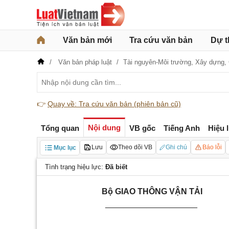
Văn bản mới
Tra cứu văn bản
Dự t
Văn bản pháp luật
Tài nguyên-Môi trường,
Xây dựng,
👉
Quay về: Tra cứu văn bản (phiên bản cũ)
Nội dung
Tổng quan
VB gốc
Tiếng Anh
Hiệu 
Lưu
Theo dõi VB
Ghi chú
Báo lỗi
Mục lục
Tình trạng hiệu lực:
Đã biết
Bộ GIAO THÔNG VẬN TẢI
____________________