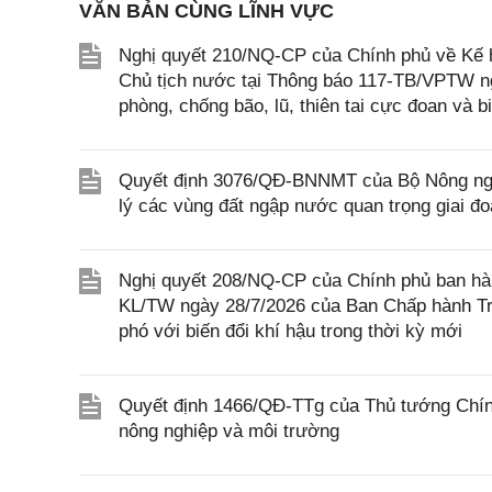
VĂN BẢN CÙNG LĨNH VỰC
Nghị quyết 210/NQ-CP của Chính phủ về Kế h
Chủ tịch nước tại Thông báo 117-TB/VPTW n
phòng, chống bão, lũ, thiên tai cực đoan và b
Quyết định 3076/QĐ-BNNMT của Bộ Nông nghi
lý các vùng đất ngập nước quan trọng giai đ
Nghị quyết 208/NQ-CP của Chính phủ ban hàn
KL/TW ngày 28/7/2026 của Ban Chấp hành Tr
phó với biến đổi khí hậu trong thời kỳ mới
Quyết định 1466/QĐ-TTg của Thủ tướng Chính
nông nghiệp và môi trường