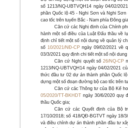
sổ 1213/NQ-UBTVQH14 ngày 04/02/2021 
phần Quốc lộ 45 - Nghi Sơn và Nghi Sơn
cao tốc trên tuyến Bắc - Nam phía Đông gi
Căn cứ các Nghị định của Chính ph
hành một số điều của Luật Đấu thầu về l
định chỉ tiết một số nội dung về quản lý c
số
10/2021/NĐ-CP
ngày 09/02/2021 về q
03/3/2021 quy định chi tiết một số nội dun
Căn cứ Nghị quyết số
26/NQ-CP
n
1213/NQ-UBTVQH14 ngày 04/02/2021 của
thức đầu tư 02 dự án thành phần Quốc lộ
dựng một số đoạn đường bộ cao tốc trên t
Căn cứ các Thông tư của Bộ Kế ho
05/2020/TT-BKHDT
ngày 30/6/2020 quy đ
thầu Quốc gia;
Căn cứ các Quyết định của Bộ t
17/10/2018; sổ 418/QĐ-BGTVT ngày 18/3/
và điều chỉnh dự án thành phần đầu tư x