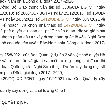
Bắc - Nam phía Đông giai đoạn 2017 -2020;
rưởng Bộ Giao thông vận tải: số 3306/QĐ- BGTVT ngày
1/2018; số 2806/QĐ- BGTVT ngày 25/12/2018;' số 15/QĐ-
VT ngày 24/3/2021; số
1412/QĐ-BGTVT
ngày 30/7/2021 về
h Kế hoạch lựa chọn nhà thầu; số
1472/QĐ-BGTVT
ngày
à phê duyệt dự toán chi phí Tư vấn quan trắc và giám sát
án thành phần đầu tư xây dựng đoạn quốc lộ 45 - Nghi Sơn
bộ cao tốc trên tuyến Bắc-Nam phía Đông giai đoạn 2017-
y 25/8/2021 của Ban Quản lý dự án 2 về việc phê duyệt Hồ
vấn quan trắc và giám sát môi trường trong giai đoạn thi
 đoạn Quốc lộ 45 - Nghi Sơn thuộc Dự án xây dựng một số
am phía Đông giai đoạn 2017 - 2020;
ố 429/CQLXD-PCĐT ngày 10/9/2021 của Cục Quản lý xây
uản lý xây dựng và chất lượng CTGT.
QUYẾT ĐỊNH: