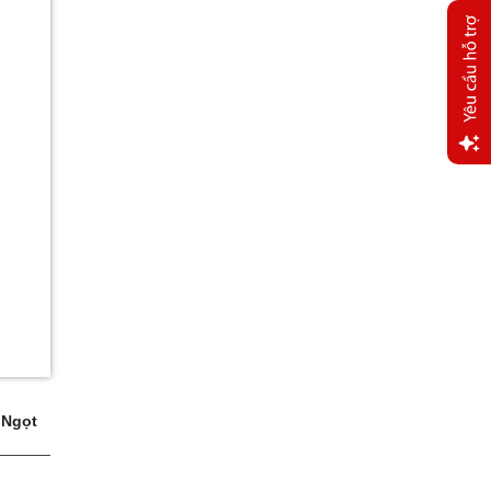
Yêu
cầu
hỗ trợ
 Ngọt