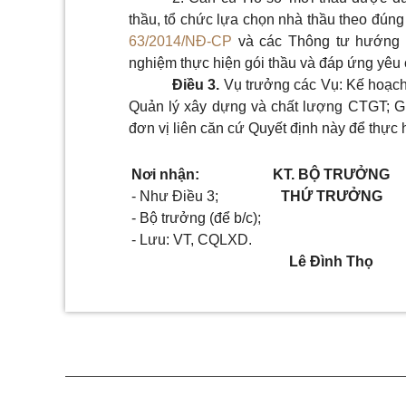
thầu, tổ chức lựa chọn nhà thầu theo đún
63/2014/NĐ-CP
và các Thông tư hướng d
nghiệm thực hiện gói thầu và đáp ứng yêu 
Điều 3.
Vụ trưởng các Vụ: Kế hoạch
Quản lý xây dựng và chất lượng CTGT; G
đơn vị liên căn cứ Quyết định này để thực h
Nơi nhận:
KT. BỘ TRƯỞNG
-
Như Điều 3;
THỨ TRƯỞNG
-
Bộ trưởng (để b/c);
-
Lưu: VT, CQLXD.
Lê Đình Thọ