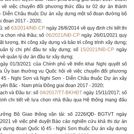
về việc chuyển đổi phương thức đầu tư 02 dự án thành
 - Diễn Châu thuộc Dự án xây dựng một số đoạn đường bộ
ai đoạn 2017 - 2020;
ủ: số
63/2014/NĐ-CP
ngày 26/6/2014 về quy định chi tiết thi
ựa chọn nhà thầu; số
06/2021/NĐ-CP
ngày 26/01/2021 quy
hất lượng, thi công xây dựng và bảo trì công trình xây dựng;
uản lý chi phí đầu tư xây dựng; số
15/2021/NĐ-CP
ngày
g về quản lý dự án đầu tư xây dựng;
gày 01/3/2021 của Chính phủ về triển khai Nghị quyết số
 Ủy ban thường vụ Quốc hội về việc chuyển đổi phương
 45
-
Nghi Sơn và Nghi Sơn - Diễn Châu thuộc Dự án xây
uyến Bắc - Nam phía Đông giai đoạn 2017 - 2020;
ạch và Đầu tư: sổ
04/2017/TT-BKHĐT
ngày 15/11/2017; số
ịnh chi tiết về lựa chọn nhà thầu qua Hệ thống mạng đấu
rưởng Bộ Giao thông vận tải: số 2226/QĐ- BGTVT ngày
2021 về việc phê duyệt Báo cáo nghiên cứu khả thi dự án
ây dựng đoạn Quốc lộ 45 - Nghi Sơn thuộc Dự án xây dựng