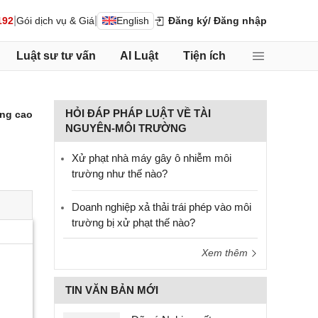
|
|
192
Gói dịch vụ & Giá
English
Đăng ký
/ Đăng nhập
Luật sư tư vấn
AI Luật
Tiện ích
HỎI ĐÁP PHÁP LUẬT VỀ TÀI
ng cao
NGUYÊN-MÔI TRƯỜNG
Xử phạt nhà máy gây ô nhiễm môi
trường như thế nào?
Doanh nghiệp xả thải trái phép vào môi
trường bị xử phạt thế nào?
Xem thêm
TIN VĂN BẢN MỚI