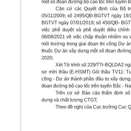
một số đoạn đường bộ cao tốc trên tuyến 
Căn cứ các Quyết định của Bộ t
05/11/2009; số 2495/QĐ-BGTVT ngày 19/1
BGTVT ngày 07/01/2019; số 450/QĐ- BGT
việc phê duyệt và phê duyệt điều chỉn
06/08/2021 về việc chấp thuận nhiệm vụ v
môi trường trong giai đoạn thi công Dự 
thuộc Dự án xây dựng một số đoạn đường 
2020;
Xét Tờ trình số 229/TTr-BQLDA2 ngà
sơ mời thầu (E-HSMT) Gói thầu TV11: Tư 
công - Dự án thành phần đầu tư xây dựng
đoạn đường bộ cao tốc trên tuyến Bắc - N
Trên cơ sở Báo cáo thẩm định s
dựng và chất lượng CTGT;
Theo đề nghị của Cục trưởng Cục Q