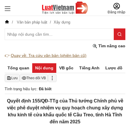
Đăng nhập
Văn bản pháp luật
Xây dựng
Tìm nâng cao
👉
Quay về: Tra cứu văn bản (phiên bản cũ)
Tổng quan
Nội dung
VB gốc
Tiếng Anh
Lược đồ
Lưu
Theo dõi VB
Tình trạng hiệu lực:
Đã biết
Quyết định 155/QĐ-TTg của Thủ tướng Chính phủ về
việc phê duyệt nhiệm vụ quy hoạch chung xây dựng
khu kinh tế cửa khẩu quốc tế Cầu Treo, tỉnh Hà Tĩnh
đến năm 2025