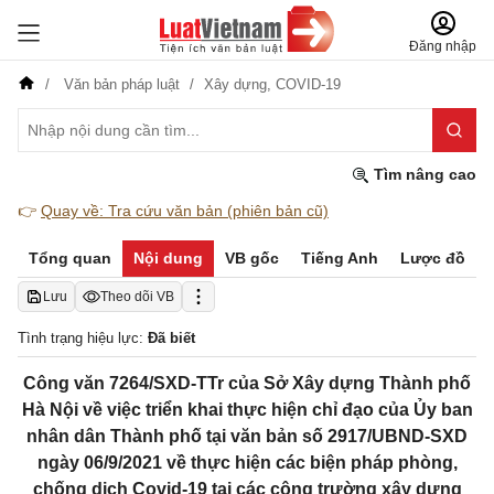
Đăng nhập
Văn bản pháp luật
Xây dựng,
COVID-19
Tìm nâng cao
👉
Quay về: Tra cứu văn bản (phiên bản cũ)
Tổng quan
Nội dung
VB gốc
Tiếng Anh
Lược đồ
Lưu
Theo dõi VB
Tình trạng hiệu lực:
Đã biết
Công văn 7264/SXD-TTr của Sở Xây dựng Thành phố
Hà Nội về việc triển khai thực hiện chỉ đạo của Ủy ban
nhân dân Thành phố tại văn bản số 2917/UBND-SXD
ngày 06/9/2021 về thực hiện các biện pháp phòng,
chống dịch Covid-19 tại các công trường xây dựng