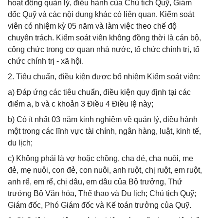
hoạt động quản lý, điều hành của Chủ tịch Quỹ, Giám
đốc Quỹ và các nội dung khác có liên quan. Kiểm soát
viên có nhiệm kỳ 05 năm và làm việc theo chế độ
chuyên trách. Kiểm soát viên không đồng thời là cán bộ,
công chức trong cơ quan nhà nước, tổ chức chính trị, tổ
chức chính trị - xã hội.
2. Tiêu chuẩn, điều kiện được bổ nhiệm Kiểm soát viên:
a) Đáp ứng các tiêu chuẩn, điều kiện quy định tại các
điểm a, b và c khoản 3 Điều 4 Điều lệ này;
b) Có ít nhất 03 năm kinh nghiệm về quản lý, điều hành
một trong các lĩnh vực tài chính, ngân hàng, luật, kinh tế,
du lịch;
c) Không phải là vợ hoặc chồng, cha đẻ, cha nuôi, mẹ
đẻ, mẹ nuôi, con đẻ, con nuôi, anh ruột, chị ruột, em ruột,
anh rể, em rể, chị dâu, em dâu của Bộ trưởng, Thứ
trưởng Bộ Văn hóa, Thể thao và Du lịch; Chủ tịch Quỹ;
Giám đốc, Phó Giám đốc và Kế toán trưởng của Quỹ.