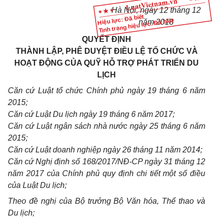
Hà Nội, ngày
12
tháng
12
Hiệu lực: Đã biết
Tình trạng hiệu lực: Đã biết
năm 201
8
QUYẾT ĐỊNH
THÀNH LẬP, PHÊ DUYỆT ĐIỀU LỆ TỔ CHỨC VÀ
HOẠT ĐỘNG CỦA QUỸ HỖ TRỢ PHÁT TRIỂN DU
LỊCH
Căn cứ Luật tổ chức Chính phủ ngày 19 tháng 6 năm
2015;
Căn cứ L
u
ật Du lịch ngày 19 tháng 6 năm 2017;
Căn cứ Luật ngân sách nhà nước ngày 25 tháng 6 năm
2015;
Căn cứ Luật doanh nghiệp ngày 26 tháng 11 năm 2014;
Căn cứ Nghị định s
ố
168/2017/NĐ-CP ngày 31 tháng 12
năm 2017 của Chính phủ quy định chi tiết một số điều
của Luật Du lịch;
Theo đề nghị của Bộ trưởng Bộ Văn hóa, Thể thao và
Du lịch;