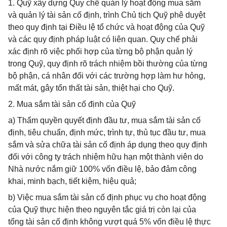
1. Quỹ xây dựng Quy chế quản lý hoạt động mua sắm
và quản lý tài sản cố định, trình Chủ tịch Quỹ phê duyệt
theo quy định tại Điều lệ tổ chức và hoạt động của Quỹ
và các quy định pháp luật có liên quan. Quy chế phải
xác định rõ việc phối hợp của từng bộ phận quản lý
trong Quỹ, quy định rõ trách nhiệm bồi thường của từng
bộ phận, cá nhân đối với các trường hợp làm hư hỏng,
mất mát, gây tổn thất tài sản, thiệt hại cho Quỹ.
2. Mua sắm tài sản cố định của Quỹ
a) Thẩm quyền quyết định đầu tư, mua sắm tài sản cố
định, tiêu chuẩn, định mức, trình tự, thủ tục đầu tư, mua
sắm và sửa chữa tài sản cố định áp dụng theo quy định
đối với công ty trách nhiệm hữu hạn một thành viên do
Nhà nước nắm giữ 100% vốn điều lệ, bảo đảm công
khai, minh bạch, tiết kiệm, hiệu quả;
b) Việc mua sắm tài sản cố định phục vụ cho hoạt động
của Quỹ thực hiện theo nguyên tắc giá trị còn lại của
tổng tài sản cố định không vượt quá 5% vốn điều lệ thực