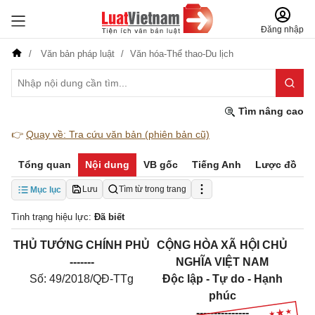
Đăng nhập
Văn bản pháp luật
Văn hóa-Thể thao-Du lịch
Tìm nâng cao
👉
Quay về: Tra cứu văn bản (phiên bản cũ)
Tổng quan
Nội dung
VB gốc
Tiếng Anh
Lược đồ
Lưu
Tìm từ trong trang
Mục lục
Tình trạng hiệu lực:
Đã biết
THỦ TƯỚNG CHÍNH PHỦ
CỘNG HÒA XÃ HỘI CHỦ
-------
NGHĨA VIỆT NAM
Số:
49/2018/QĐ-TTg
Độc lập - Tự do - Hạnh
phúc
---------------