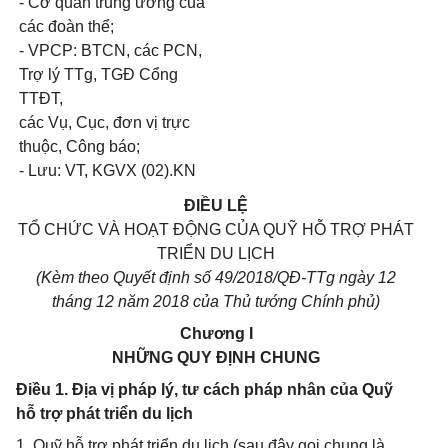
- Cơ quan trung ương của
các đoàn thể;
- VPCP: BTCN, các PCN,
Trợ lý TTg, TGĐ Cổng
TTĐT,
các Vụ, Cục, đơn vị trực
thuộc, Công báo;
- Lưu: VT, KGVX (02).KN
ĐIỀU LỆ
TỔ CHỨC VÀ HOẠT ĐỘNG CỦA QUỸ HỖ TRỢ PHÁT
TRIỂN DU LỊCH
(Kèm theo Quyết định số 49/2018/QĐ-TTg ngày 12
tháng 12 năm 2018 của Thủ tướng Chính phủ)
Chương I
NHỮNG QUY ĐỊNH CHUNG
Điều 1. Địa vị pháp lý, tư cách pháp nhân của Quỹ
hỗ trợ phát triển du lịch
1. Quỹ hỗ trợ phát triển du lịch (sau đây gọi chung là