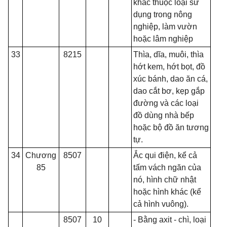
khác thuộc loại sử
dụng
tr
ong nông
nghiệp, làm vườn
hoặc lâm nghiệp
33
8215
Thìa, dĩa, mu
ô
i, thìa
hớt kem, hớt bọt, đồ
xúc bánh, dao ăn cá,
dao cắt bơ, kẹp gắp
đường và các loại
đồ dùn
g
nhà bếp
hoặc bộ đồ ăn tương
tự.
34
Chương
8507
Ắc qui điện, kể cả
85
tấm vách ngăn của
nó, hình chữ nhật
hoặc hình khác (kể
cả hình vuông).
8507
10
- Bằng axit - chì, loại