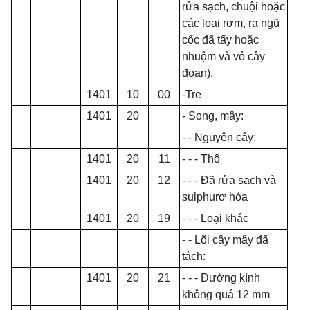
rửa sạch, chuội hoặc
các loại rơm, rạ ngũ
cốc đã tẩy hoặc
nhuộm và vỏ cây
đoạn).
1401
10
00
-Tre
1401
20
- Song, mây:
- - Nguyên cây:
1401
20
11
- - - Thô
1401
20
12
- - -
Đã rửa sạch và
sulphurơ hóa
1401
20
19
- - -
Loại khác
- - L
õ
i cây mây đã
tách:
1401
20
21
- - -
Đường kính
không quá 12 mm