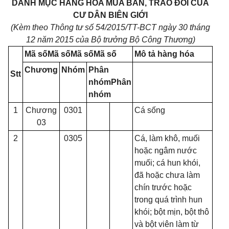
DANH MỤC HÀNG HÓA MUA BÁN, TRAO ĐỔI CỦA
CƯ DÂN BIÊN GIỚI
(Kèm theo Thông tư s
ố
54/2015/TT-BCT ngày 30
tháng
12 năm 2015 của Bộ trưởng Bộ Công Thương)
Mã s
ố
Mã s
ố
Mã s
ố
Mã s
ố
Mô tả hàng hóa
Chương
Nhóm
Phân
Stt
nhómPhân
nhóm
1
Chương
0301
Cá s
ố
ng
03
2
0305
Cá, làm khô, mu
ố
i
hoặc ngâm nước
mu
ố
i; cá hun khói,
đã hoặc chưa làm
chín trước hoặc
trong quá trình hun
khói; bột mịn, bột thô
và bột viên làm từ