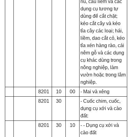
rìu, câu liêm và các
dụng cụ tương tự
dùng để cắt chặt;
kéo cắt cây và kéo
tỉa cây các loại; hái,
liềm, dao cắt cỏ, kéo
tỉa xén hàng rào, cái
nêm gỗ và các dụng
cụ khác dùng trong
nông nghiệp, làm
vườn hoặc trong lâm
nghiệp.
8201
10
00
- Mai và xẻng
8201
30
- Cuốc chim, cuốc,
dụng cụ xới và cào
đất:
8201
30
10
- - Dụng cụ xới và
cào
đất