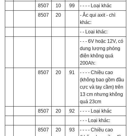
8507
10
99
- - - -
Loại khác
8507
20
-
Ắ
c qui axit - ch
ì
khác:
- - Loại khác:
- - -
6V hoặc 12V, có
dung lượng phóng
điện không quá
200Ah:
8507
20
91
- - - -
Chi
ề
u cao
(không bao gồm đ
ầ
u
cực và tay cầm)
tr
ên
13 cm nhưng không
quá 23cm
8507
20
92
- - - -
Loại khác
- - -
Loại khác:
8507
20
93
- - - -
Chiều cao