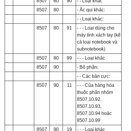
8507
60
90
- - Loại khác
8507
80
- Ắc qui khác:
- - Loại khác:
8507
80
91
- - -
Loại dùng cho
máy tính xách tay (k
ể
cả loại notebook và
subnotebook)
8507
80
99
- - -
Loại khác
8507
90
- Bộ phận:
- - Các bản cực:
8507
90
11
- - -
Của hàng hóa
thuộc phân nhóm
8507.10.92,
8507.10.93,
8507.10.94 hoặc
8507.10.99
8507
90
19
- - -
Loại khác