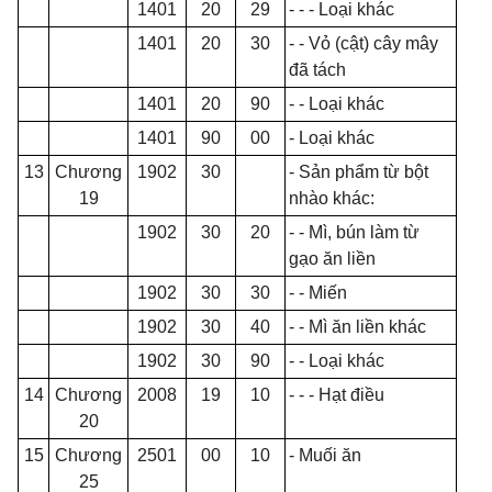
1401
20
29
- - -
Loại khác
1401
20
30
- - Vỏ (cật) cây mây
đã tách
1401
20
90
- - Loại khác
1401
90
00
- Loại khác
13
Chương
1902
30
- Sản
phẩm
từ bột
19
nhào khác:
1902
30
20
- - Mì, bún làm t
ừ
gạo ăn li
ề
n
1902
30
30
- - Mi
ế
n
1902
30
40
- - Mì ăn liền khác
1902
30
90
- - Loại khác
14
Chương
2008
19
10
- - -
H
ạ
t đi
ề
u
20
15
Chương
2501
00
10
- Muối ăn
25