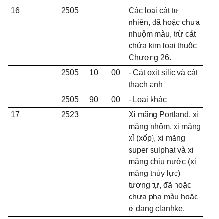
16
2505
Các loại cát tự
nhiên, đã hoặc chưa
nhuộm màu, trừ cát
chứa kim loại thuộc
Chương 26.
2505
10
00
- Cát oxit silic và cát
th
ạ
ch anh
2505
90
00
- Loại khác
17
2523
Xi măng Portland, xi
măng nhôm, xi măng
xỉ (xốp), xi măng
super sulphat và xi
măng chịu nước (xi
măng th
ủy
lực)
tương tự, đã hoặc
chưa pha màu hoặc
ở dạng clanhke.