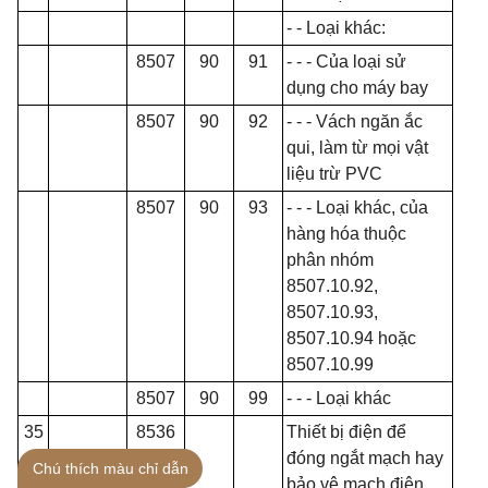
- - Loại khác:
8507
90
91
- - -
Của loại sử
dụng cho máy bay
8507
90
92
- - -
Vách ngăn ắc
qui, làm từ mọi vật
liệu trừ PVC
8507
90
93
- - -
Loại khác, của
hàng hóa thuộc
phân nhóm
8507.10.92,
8507.10.93,
8507.10.94 hoặc
8507.10.99
8507
90
99
- - -
Loại khác
35
8536
Thiết bị điện để
đóng ngắt mạch hay
Chú thích màu chỉ dẫn
bảo vệ mạch điện,