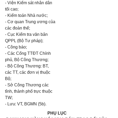
- Viện Kiểm sát nhân dân
tối
cao;
- Kiểm toán Nhà nước;
- Cơ quan Trung ương của
các đoàn thể;
- Cục Kiểm tra văn bản
QPPL (Bộ Tư pháp);
- Công báo;
- Các Cổng TTĐT Chính
phủ, Bộ Công Thương;
- Bộ Công Thương: BT,
các TT, các đơn vị thuộc
Bộ;
- Sở Công Th
ươ
ng các
tỉnh, thành phố trực thuộc
TW;
- Lưu: VT, BGMN (5b).
PHỤ LỤC