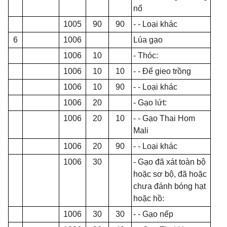
n
ổ
1005
90
90
- - Loại khác
6
1006
Lúa gạo
1006
10
- Thóc:
1006
10
10
- - Để gieo trồng
1006
10
90
- - Loại khác
1006
20
- G
ạ
o lứt:
1006
20
10
- - G
ạ
o Th
a
i Hom
Mali
1006
20
90
- - Loại khác
1006
30
- Gạo đã xát toàn bộ
hoặc sơ bộ, đã hoặc
chưa đánh bóng hạt
hoặc hồ:
1006
30
30
- - Gạo n
ế
p