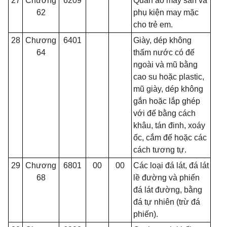
27
Chương
6209
Quần áo may sẵn và
62
phụ kiện may mặc
cho
tr
ẻ em.
28
Chương
6401
Giày, dép không
64
th
ấ
m nước có đế
ngoài và mũ bằng
cao su hoặc plastic,
mũ giày, dép không
gắn hoặc lắp ghép
với đế bằng cách
khâu, tán đinh, xoáy
ốc, cắm đế hoặc các
cách tương tự.
29
Chương
6801
00
00
Các loại đá lát, đá lát
68
lề đường và phiến
đá lát đường, bằng
đá tự nhiên (trừ đá
phiến).