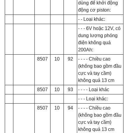
dùng để khởi động
động cơ piston:
- - Loại khác:
- - - 6V hoặc 12V, có
dung lượng phóng
điện không quá
200Ah:
8507
10
92
- - - - Chiều cao
(không bao gồm đầu
cực và tay cầm)
không quá 13 cm
8507
10
93
- - - -
Loại khác
- - -
Loại khác:
8507
10
94
- - - -
Chi
ề
u cao
(không bao g
ồ
m đ
ầ
u
cực và tay cầm)
không quá 13 cm