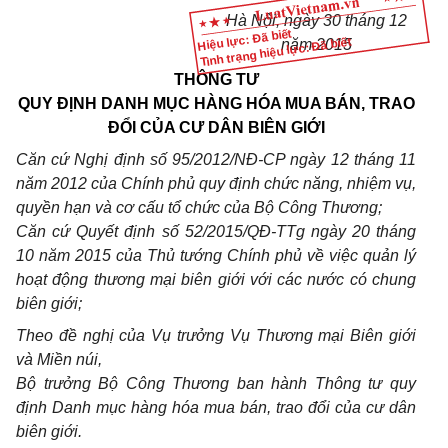
Hà Nội, ngày 30 tháng 12
Hiệu lực: Đã biết
Tình trạng hiệu lực: Đã biết
năm 2015
THÔNG TƯ
QUY ĐỊNH DANH MỤC HÀNG HÓA MUA BÁN, TRAO
ĐỔI CỦA CƯ DÂN BIÊN GIỚI
Căn cứ
Nghị định số
95/2012/NĐ-CP ngày 12 tháng 11
năm 2012 của Chính phủ quy định chức năng, nhiệm vụ,
quyền hạn và cơ cấu tổ chức của Bộ Công Thương;
Căn cứ
Quyết định số
52/2015/QĐ-TTg ngày 20
tháng
10 năm 2015 của Thủ tướng
Chính phủ
về việc quản lý
hoạt động thương mại biên giới với các nước có chung
biên giới;
Theo đề nghị của Vụ trưởng Vụ Thương mại Biên giới
và Miền núi,
Bộ trưởng Bộ Công Thương ban hành Thông tư quy
định Danh mục hàng hóa mua b
á
n, trao đổi của cư dân
biên giới.