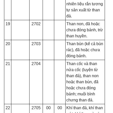
nhiên liệu rắn tương
tự sản xuất từ than
đá.
19
2702
Than non, đã hoặc
chưa đóng bánh, trừ
than huyền.
20
2703
Than bùn (k
ể
cả bùn
rác), đã hoặc chưa
đóng bánh.
21
2704
Than cốc và than
nửa cốc (luyện từ
than đá), than non
hoặc than bùn, đã
hoặc chưa đóng
bánh; muội bình
chưng than đá.
22
2705
00
00
Khí than đá, khí than