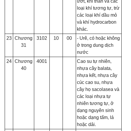
ướt, khí than và các
loại khí tương tự, trừ
các loại khí dầu mỏ
và khí hydrocarbon
khác.
23
Chương
3102
10
00
- Urê, có hoặc không
31
ở trong dung dịch
nước
24
Ch
ư
ơng
4001
Cao su tự nhiên,
40
nhựa cây balata,
nhựa
kết
, nhựa cây
cúc cao su, nhựa
cây họ sacolasea và
các loại nhựa tự
nhiên tương tự, ở
dạng nguyên sinh
hoặc dạng tấm, lá
hoặc dải.