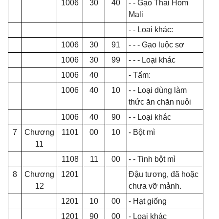
1006
30
40
- - G
ạ
o Thai Hom
Mali
- - Loại khác:
1006
30
91
- - -
Gạo luộc sơ
1006
30
99
- - -
Loại khác
1006
40
- T
ấ
m:
1006
40
10
- - Loại dùng làm
thức ăn chăn nuôi
1006
40
90
- - Loại khác
7
Chương
1101
00
10
- B
ộ
t mì
11
1108
11
00
- - Tinh b
ộ
t mì
8
Chương
1201
Đậu tương, đã hoặc
12
chưa vỡ mảnh.
1201
10
00
- Hạt gi
ố
ng
1201
90
00
- Loại khác