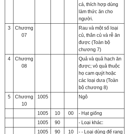
cá, thích hợp dùng
làm thức ăn cho
người.
3
Chương
Rau và một số loại
07
củ, thân củ và rễ ăn
được (Toàn bộ
chương 7)
4
Chương
Quả và quả hạch ăn
08
được; vỏ quả thuộc
họ cam quýt ho
ặ
c
các lo
ạ
i dưa (Toàn
b
ộ
chương 8)
5
Chương
1005
Ngô
10
1005
10
00
- Hạt gi
ố
ng
1005
90
- Loại khác:
1005
90
10
- - Loại dùng đ
ể
rang