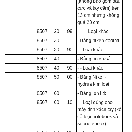
(không bao gồm đầu
cực và tay cầm) trên
13 cm nhưng không
quá 23 cm
8507
20
99
- - - -
Loại khác
8507
30
- Bằng niken-cađimi:
8507
30
90
- - Loại kh
á
c
8507
40
- Bằng niken-sắt:
8507
40
90
- - Loại khác
8507
50
00
- Bằng Nikel -
hydrua kim loại
8507
60
- Bằng ion liti:
8507
60
10
- - Loại dùng cho
máy tính xách tay (k
ể
cả loại notebook và
subnotebook)