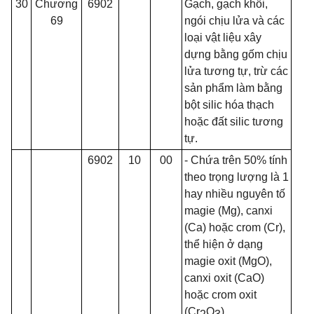
30
Chương
6902
Gạch, gạch khối,
69
ngói chịu lửa và các
loại vật liệu xây
dựng bằng gốm chịu
lửa tương tự, trừ các
sản phẩm làm b
ằ
ng
bột silic hóa thạch
hoặc đất silic tương
tự.
6902
10
00
- Chứa trên 50% tính
theo trọng lượng là 1
hay nhiều nguyên tố
magie (Mg), canxi
(Ca) hoặc crom (Cr),
thể hiện ở dạng
magie oxit (MgO),
canxi oxit (CaO)
hoặc crom oxit
(Cr
O
)