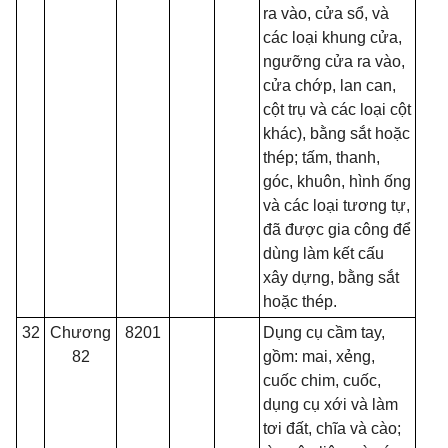
ra vào, cửa sổ, và
các loại khung cửa,
ngưỡng cửa ra vào,
cửa chớp, lan can,
cột trụ và các loại cột
khác), bằng sắt hoặc
thép; tấm, thanh,
góc, khuôn, hình ống
và các loại tương tự,
đã được gia công để
dùng làm kết cấu
xây dựng, b
ằ
ng sắt
hoặc thép.
32
Chương
8201
Dụng cụ cầm tay,
82
gồm: mai, xẻng,
cuốc chim, cuốc,
dụng cụ xới và làm
t
ơ
i đất, chĩa và cào;