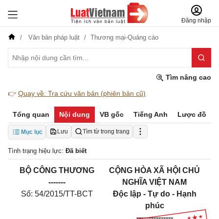
Đăng nhập
Văn bản pháp luật
Thương mại-Quảng cáo
Tìm nâng cao
👉
Quay về: Tra cứu văn bản (phiên bản cũ)
Tổng quan
Nội dung
VB gốc
Tiếng Anh
Lược đồ
Lưu
Tìm từ trong trang
Mục lục
Tình trạng hiệu lực:
Đã biết
B
Ộ
CÔNG THƯƠNG
CỘNG HÒA XÃ HỘI CHỦ
-------
NGHĨA VIỆT NAM
Số: 54/2015/TT-BCT
Độc lập - Tự do - Hạnh
phúc
---------------