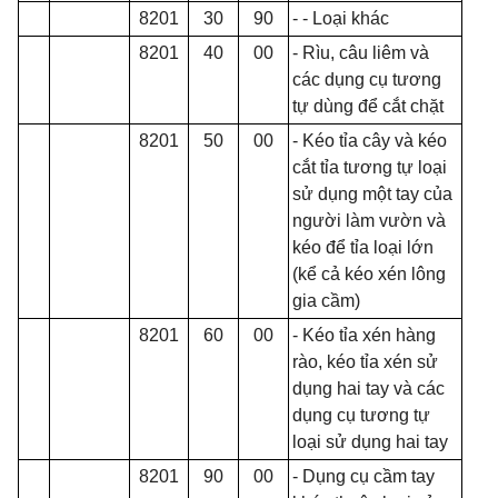
8201
30
90
- - Loại khác
8201
40
00
- Rìu, câu liêm và
các dụng cụ tương
tự dùng đ
ể
cắt chặt
8201
50
00
- Kéo tỉa cây và k
é
o
c
ắ
t tỉa tương tự loại
sử dụng một tay của
người làm vườn và
kéo để tỉa loại lớn
(kể cả kéo xén lông
gia cầm)
8201
60
00
- Kéo tỉa xén hàng
rào, kéo tỉa xén sử
dụng hai tay và các
dụng cụ tương tự
loại sử dụng hai tay
8201
90
00
- Dụng cụ cầm tay