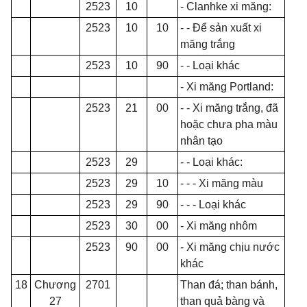
2523
10
- Clanhke xi măng:
2523
10
10
- - Để sản xuất xi
măng trắng
2523
10
90
- - Loại khác
- Xi măng Portland:
2523
21
00
- - Xi măng
tr
ắng, đã
hoặc chưa pha màu
nhân t
ạ
o
2523
29
- - Loại khác:
2523
29
10
- - -
Xi măng màu
2523
29
90
- - -
Loại khác
2523
30
00
- Xi măng nhôm
2523
90
00
- Xi măng chịu nước
khác
18
Chương
2701
Than đá; than bánh,
27
than quả bàng và