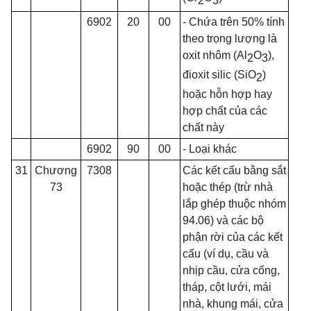
2
3
6902
20
00
- Chứa trên 50% tính
theo
tr
ọng lượng là
oxit nhôm (A
l
O
),
2
3
đioxit silic (S
i
O
)
2
hoặc hỗn hợp hay
hợp chất của các
chất này
6902
90
00
- Loại khác
31
Chương
7308
Các kết cấu b
ằ
ng sắt
73
hoặc thép (trừ nhà
lắp ghép thuộc nhóm
94.06) và các bộ
phận rời của các kết
cấu (ví dụ, cầu và
nhịp cầu, cửa cống,
tháp, cột lư
ớ
i, mái
nhà, khung mái, cửa