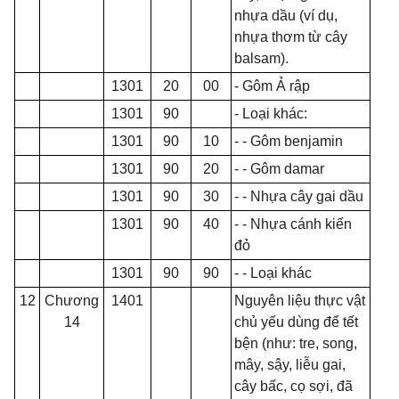
nhựa dầu (ví dụ,
nhựa thơm từ cây
balsam).
1301
20
00
- Gôm
Ả
rập
1301
90
- Loại khác:
1301
90
10
- - Gôm benjamin
1301
90
20
- - Gôm damar
1301
90
30
- - Nhựa cây gai dầu
1301
90
40
- - Nh
ự
a cánh kiến
đỏ
1301
90
90
- - Loại khác
12
Chương
1401
Nguyên liệu thực vật
14
chủ yếu dùng để tết
bện (như: tre, song,
mây, sậy, liễu gai,
cây bấc, cọ sợi, đã