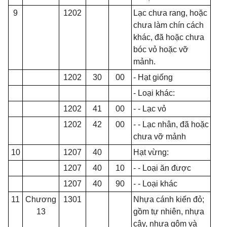
9
1202
Lạc chưa rang, hoặc
chưa làm chín cách
khác, đã hoặc chưa
bóc vỏ hoặc vỡ
mảnh.
1202
30
00
- Hạt gi
ố
ng
- Loại khác:
1202
41
00
- - L
ạ
c vỏ
1202
42
00
- - Lạc nhân, đã hoặc
chưa vỡ mảnh
10
1207
40
Hạt vừng:
1207
40
10
- - Loại ăn được
1207
40
90
- - Loại khác
11
Chương
1301
Nhựa cánh kiến đỏ;
13
g
ồ
m tự nhiên, nhựa
cây, nhựa gôm và