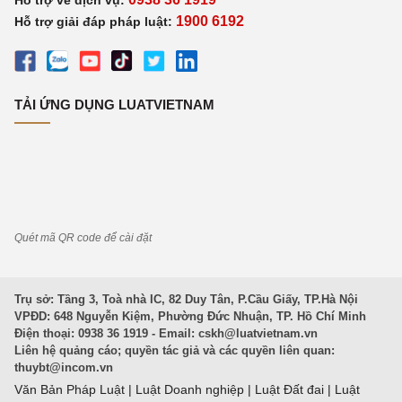
Hỗ trợ về dịch vụ:
1900 6192
Hỗ trợ giải đáp pháp luật:
TẢI ỨNG DỤNG LUATVIETNAM
Quét mã QR code để cài đặt
Trụ sở: Tầng 3, Toà nhà IC, 82 Duy Tân, P.Cầu Giấy, TP.Hà Nội
VPĐD: 648 Nguyễn Kiệm, Phường Đức Nhuận, TP. Hồ Chí Minh
Điện thoại: 0938 36 1919 - Email:
cskh@luatvietnam.vn
Liên hệ quảng cáo; quyền tác giả và các quyền liên quan:
thuybt@incom.vn
Văn Bản Pháp Luật
|
Luật Doanh nghiệp
|
Luật Đất đai
|
Luật