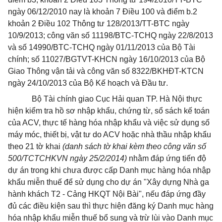
ngày 06/12/2010 nay là khoản 7 Điều 100 và điểm b.2
khoản 2 Điều 102 Thông tư 128/2013/TT-BTC ngày
10/9/2013; công văn số 11198/BTC-TCHQ ngày 22/8/2013
và số 14990/BTC-TCHQ ngày 01/11/2013 của Bộ Tài
chính; số 11027/BGTVT-KHCN ngày 16/10/2013 của Bộ
Giao Thông vận tải và công văn số 8322/BKHĐT-KTCN
ngày 24/10/2013 của Bộ Kế hoạch và Đầu tư.
Bộ Tài chính giao Cục Hải quan TP. Hà Nội thực
hiện kiểm tra hồ sơ nhập khẩu, chứng từ, sổ sách kế toán
của ACV, thực tế hàng hóa nhập khẩu và việc sử dụng số
máy móc, thiết bị, vật tư do ACV hoặc nhà thầu nhập khẩu
theo 21 tờ khai
(danh sách tờ khai kèm theo công văn số
500/TCTCHKVN ngày 25/2/2014)
nhằm đáp ứng tiến độ
dự án trong khi chưa được cấp Danh mục hàng hóa nhập
khẩu miễn thuế để sử dụng cho dự án "Xây dựng Nhà ga
hành khách T2 - Cảng HKQT Nội Bài", nếu đáp ứng đầy
đủ các điều kiện sau thì thực hiện đăng ký Danh mục hàng
hóa nhập khẩu miễn thuế bổ sung và trừ lùi vào Danh mục