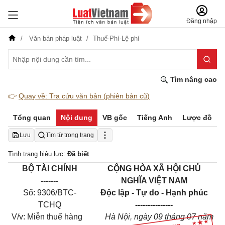
Đăng nhập
Văn bản pháp luật
Thuế-Phí-Lệ phí
Tìm nâng cao
👉
Quay về: Tra cứu văn bản (phiên bản cũ)
Tổng quan
Nội dung
VB gốc
Tiếng Anh
Lược đồ
Lưu
Tìm từ trong trang
Tình trạng hiệu lực:
Đã biết
BỘ TÀI CHÍNH
CỘNG HÒA XÃ HỘI CHỦ
-------
NGHĨA VIỆT NAM
Số: 9306/BTC-
Độc lập - Tự do - Hạnh phúc
TCHQ
---------------
V/v: Miễn thuế hàng
Hà Nội, ngày 09 tháng 07 năm