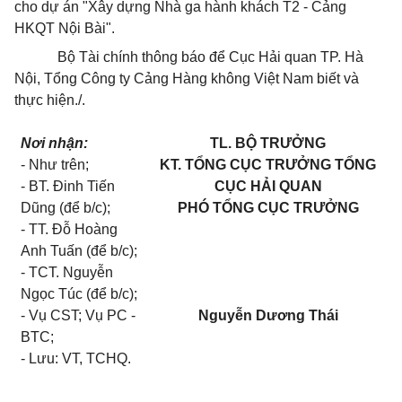
cho dự án "Xây dựng Nhà ga hành khách T2 - Cảng
HKQT Nội Bài".
Bộ Tài chính thông báo để Cục Hải quan TP. Hà
Nội, Tổng Công ty Cảng Hàng không Việt Nam biết và
thực hiện./.
Nơi nhận:
TL. BỘ TRƯỞNG
- Như trên;
KT. TỔNG CỤC TRƯỞNG TỔNG
- BT. Đinh Tiến
CỤC HẢI QUAN
Dũng (để b/c);
PHÓ TỔNG CỤC TRƯỞNG
- TT. Đỗ Hoàng
Anh Tuấn (để b/c);
- TCT. Nguyễn
Ngọc Túc (để b/c);
- Vụ CST; Vụ PC -
Nguyễn Dương Thái
BTC;
- Lưu: VT, TCHQ.