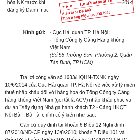
hóa NK trước khi
2014
đăng ký Danh mục
Hiệu lực: Đã biết
Tình trạng hiệu lực: Đã biết
Kính gửi:
- Cục Hải quan TP. Hà Nội;
- Tổng Công ty Cảng Hàng không
Việt Nam.
(Số 58 Trường Sơn, Phường 2, Quận
Tân Bình, TP.HCM)
Trả lời công văn số 1683/HQHN-TXNK ngày
10/6/2014 của Cục Hải quan TP. Hà Nội về việc xử lý miễn
thuế nhập khẩu đối với hàng hóa do Tổng Công ty Cảng
hàng không Việt Nam (gọi tắt là ACV) nhập khẩu phục vụ
dự án "Xây dựng Nhà ga hành khách T2 - Cảng HKQT
Nội Bài", Bộ Tài chính có ý kiến như sau:
Căn cứ quy định tại khoản 6 Điều 12 Nghị định
87/2010/NĐ-CP ngày 13/8/2010; khoản 7 Điều 101 và
điểm b3, khoản 2 Điều 103 Thông tư 194/2010/TT-BTC