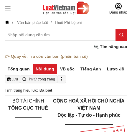
Đăng nhập
Văn bản pháp luật
Thuế-Phí-Lệ phí
Tìm nâng cao
👉
Quay về: Tra cứu văn bản (phiên bản cũ)
Tổng quan
Nội dung
VB gốc
Tiếng Anh
Lược đồ
Lưu
Tìm từ trong trang
Tình trạng hiệu lực:
Đã biết
BỘ TÀI CHÍNH
CỘNG HOÀ XÃ HỘI CHỦ NGHĨA
TỔNG CỤC THUẾ
VIỆT NAM
__________
Độc lập - Tự do - Hạnh phúc
__________________