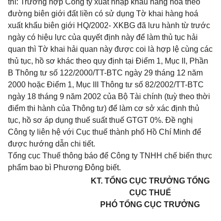
thì: Trường hợp Công ty xuất nhập khẩu hàng hoá theo
đường biên giới đất liền có sử dụng Tờ khai hàng hoá
xuất khẩu biên giới HQ/2002- XKBG đã lưu hành từ trước
ngày có hiệu lực của quyết định này để làm thủ tục hải
quan thì Tờ khai hải quan này được coi là hợp lệ cùng các
thủ tục, hồ sơ khác theo quy định tại
Điểm 1, Mục II, Phần
B Thông tư số 122/2000/TT-BTC
ngày 29 tháng 12 năm
2000 hoặc
Điểm 1, Mục III Thông tư số 82/2002/TT-BTC
ngày 18 tháng 9 năm 2002 của Bộ Tài chính (tuỳ theo thời
điểm thi hành của Thông tư) để làm cơ sở xác định thủ
tục, hồ sơ áp dụng thuế suất thuế GTGT 0%. Đề nghị
Công ty liên hệ với Cục thuế thành phố Hồ Chí Minh để
được hướng dẫn chi tiết.
Tổng cục Thuế thông báo để Công ty TNHH chế biến thực
phẩm bao bì Phương Đông biết.
KT. TỔNG CỤC TRƯỞNG TỔNG
CỤC THUẾ
PHÓ TỔNG CỤC TRƯỞNG