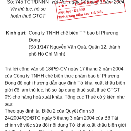
Số: 745 TCT/DNNN
Hà Nội, ngày 18 tháng 3 năm 2004
V/v thủ tục, hồ sơ
Hiệu lực: Đã biết
Tình trạng hiệu lực: Đã biết
hoàn thuế GTGT
Kính gửi:
Công ty TNHH chế biến TP bao bì Phương
Đông
(Số 1/147 Nguyễn Văn Quá, Quận 12, thành
phố Hồ Chí Minh)
Trả lời công văn số 18/PĐ-CV ngày 17 tháng 2 năm 2004
của Công ty TNHH chế biến thực phẩm bao bì Phương
Đông đề nghị hướng dẫn quy định Tờ khai xuất khẩu biên
giới để làm thủ tục, hồ sơ áp dụng thuế suất thuế GTGT
0% cho hàng hoá xuất khẩu, Tổng cục Thuế có ý kiến như
sau:
Theo quy định tại
Điều 2 của Quyết định số
24/2004/QĐ/BTC
ngày 5 tháng 3 năm 2004 của Bộ Tài
chính về việc sửa đổi nội dung Tờ khai xuất khẩu biên giới