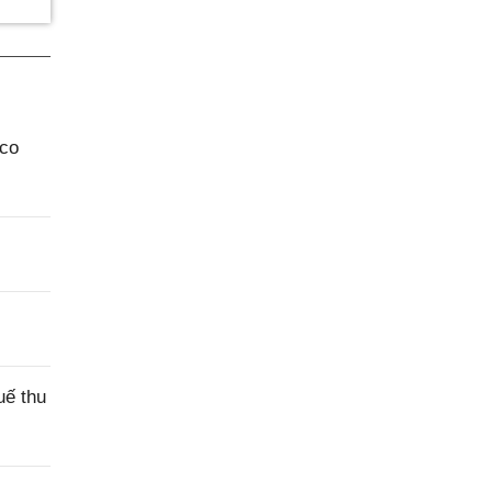
aco
uế thu