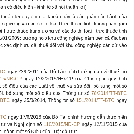
n có điều kiện - kinh tế xã hội thuận lợi).
i thuận lợi quy định tại khoản này là các quận nội thành của
c trung ương và các đô thị loại I trực thuộc tỉnh, không bao gồm
ại I trực thuộc trung ương và các đô thị loại I trực thuộc tỉnh
1/01/2009; trường hợp khu công nghiệp nằm trên cả địa bàn
iệc xác định ưu đãi thuế đối với khu công nghiệp căn cứ vào
BTC
ngày 22/6/2015 của Bộ Tài chính hướng dẫn về thuế thu
015/NĐ-CP
ngày 12/2/2015/NĐ-CP của Chính phủ quy định
ột số điều của các Luật về thuế và sửa đổi, bổ sung một số
ổi, bổ sung một số điều của Thông tư số
78/2014/TT-BTC
-BTC
ngày 25/8/2014, Thông tư số
151/2014/TT-BTC
ngày
BTC
ngày 17/6/2016 của Bộ Tài chính hướng dẫn thực hiện
u tư và Nghị định số
118/2015/NĐ-CP
ngày 12/11/2015 của
hi hành một số Điều của Luật đầu tư: