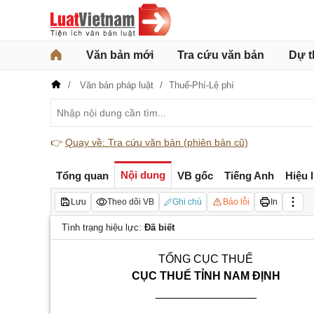
Văn bản mới
Tra cứu văn bản
Dự t
Văn bản pháp luật
Thuế-Phí-Lệ phí
👉
Quay về: Tra cứu văn bản (phiên bản cũ)
Nội dung
Tổng quan
VB gốc
Tiếng Anh
Hiệu 
Lưu
Theo dõi VB
Ghi chú
Báo lỗi
In
Tình trạng hiệu lực:
Đã biết
TỔNG CỤC THU
Ế
CỤC THU
Ế
TỈNH
NAM ĐỊNH
________________