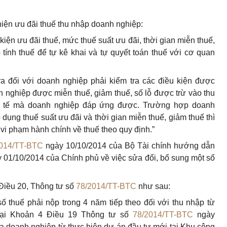
 hiện ưu đãi thuế thu nhập doanh nghiệp:
kiện ưu đãi thuế, mức thuế suất ưu đãi, thời gian miễn thuế,
p tính thuế để tự kê khai và tự quyết toán thuế với cơ quan
ra đối với doanh nghiệp phải kiểm tra các điều kiện được
 nghiệp được miễn thuế, giảm thuế, số lỗ được trừ vào thu
ực tế mà doanh nghiệp đáp ứng được. Trường hợp doanh
dụng thuế suất ưu đãi và thời gian miễn thuế, giảm thuế thì
 vi phạm hành chính về thuế theo quy định.”
014/TT-BTC
ngày 10/10/2014 của Bộ Tài chính hướng dẫn
 01/10/2014 của Chính phủ về việc sửa đổi, bổ sung một số
 Điều 20, Thông tư số
78/2014/TT-BTC
như sau:
 thuế phải nộp trong 4 năm tiếp theo đối với thu nhập từ
tại Khoản 4 Điều 19 Thông tư số
78/2014/TT-BTC
ngày
a doanh nghiệp từ thực hiện dự án đầu tư mới tại Khu công