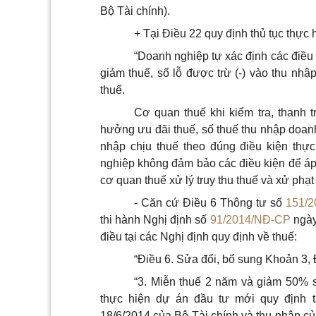
Bộ Tài chính).
+ Tại Điều 22 quy định thủ tục thực
“Doanh nghiệp tự xác định các điều 
giảm thuế, số lỗ được trừ (-) vào thu nhậ
thuế.
Cơ quan thuế khi kiểm tra, thanh t
hưởng ưu đãi thuế, số thuế thu nhập doanh
nhập chịu thuế theo đúng điều kiện th
nghiệp không đảm bảo các điều kiện để áp 
cơ quan thuế xử lý truy thu thuế và xử phạt
- Căn cứ Điều 6 Thông tư số
151/2
thi hành Nghị định số
91/2014/NĐ-CP
ngày
điều tại các Nghị định quy định về thuế:
“Điều 6. Sửa đổi, bổ sung Khoản 3,
“3. Miễn thuế 2 năm và giảm 50% số
thực hiện dự án đầu tư mới quy định 
18/6/2014 của Bộ Tài chính và thu nhập củ