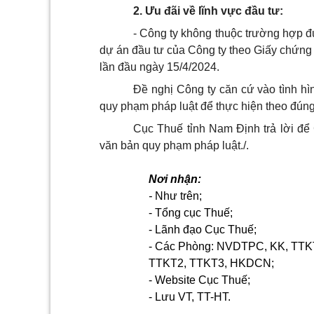
2. Ưu đãi về lĩnh vực đầu tư:
- Công ty không thuộc trường hợp 
dự án đầu tư của Công ty theo Giấy chứn
lần đầu ngày 15/4/2024.
Đề nghị Công ty căn cứ vào tình hìn
quy phạm pháp luật để thực hiện theo đúng
Cục Thuế tỉnh Nam Định trả lời để 
văn bản quy phạm pháp luật./.
Nơi nhận:
-
Như
trên
;
- Tổng cục Thuế;
- Lãnh đạo Cục Thuế;
- Các P
hòng:
NVDTPC, KK, TTK
TTKT2, TTKT3, HKDCN;
- Website Cục Thuế;
-
Lưu VT,
TT
-HT.