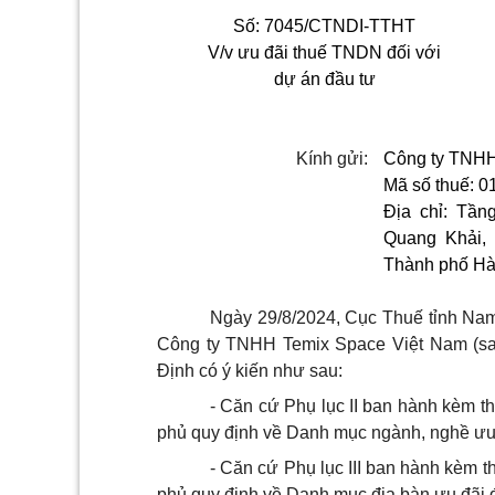
Số: 70
45/CTNDI-
TT
HT
V/v
ưu đãi thuế TNDN đối với
dự án đầu tư
Kính gửi:
Công ty TNHH
Mã số thuế: 
Địa chỉ: Tần
Quang Khải,
Thành phố Hà
Ngày 29/8/2024, Cục Thuế tỉnh N
Công ty TNHH Temix Space Việt Nam (sau
Định có ý kiến như sau:
- Căn cứ Phụ lục II ban hành kèm t
phủ quy định về Danh mục ngành, nghề ưu 
- Căn cứ Phụ lục III ban hành kèm 
phủ quy định về Danh mục địa bàn ưu đãi 