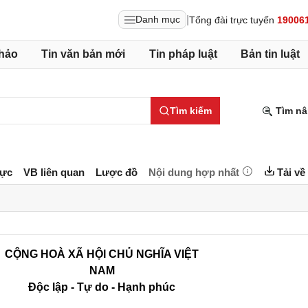
|
Danh mục
Tổng đài trực tuyến
19006
hảo
Tin văn bản mới
Tin pháp luật
Bản tin luật
Tìm kiếm
Tìm nâ
lực
VB liên quan
Lược đồ
Nội dung hợp nhất
Tải về
C
ỘNG HOÀ XÃ HỘI CHỦ NGHĨA VIỆT
NAM
Độc lập - Tự do - Hạnh phúc
_________________________