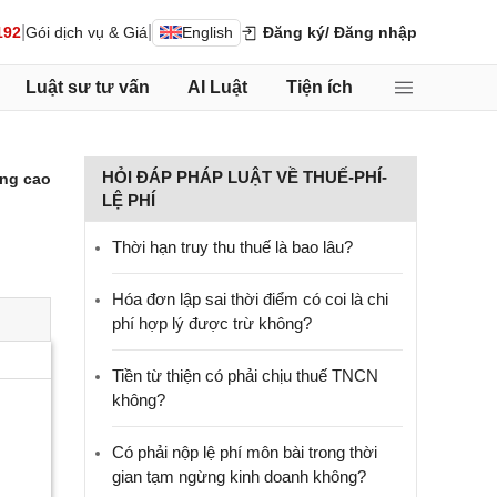
|
|
192
Gói dịch vụ & Giá
English
Đăng ký
/ Đăng nhập
Luật sư tư vấn
AI Luật
Tiện ích
HỎI ĐÁP PHÁP LUẬT VỀ THUẾ-PHÍ-
ng cao
LỆ PHÍ
Thời hạn truy thu thuế là bao lâu?
Hóa đơn lập sai thời điểm có coi là chi
phí hợp lý được trừ không?
Tiền từ thiện có phải chịu thuế TNCN
không?
Có phải nộp lệ phí môn bài trong thời
gian tạm ngừng kinh doanh không?