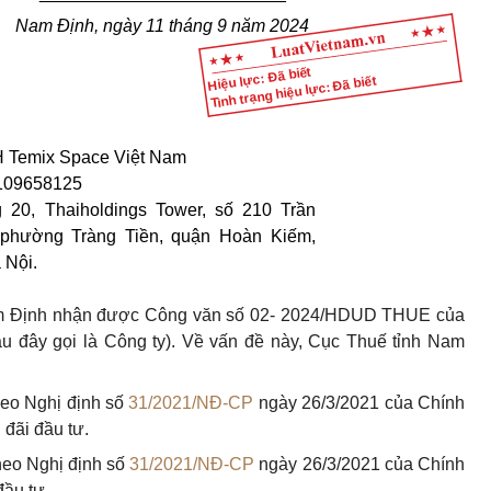
Nam Định
, ngày 11 tháng
9
năm 2024
Hiệu lực: Đã biết
Tình trạng hiệu lực: Đã biết
 Temix Space Việt Nam
0109658125
g 20, Thaiholdings Tower, số 210 Trần
 phường Tràng Tiền, quận Hoàn Kiếm,
 Nội.
am Định nhận được Công văn số 02- 2024/HDUD THUE của
 đây gọi là Công ty). Về vấn đề này, Cục Thuế tỉnh Nam
heo Nghị định số
31/2021/NĐ-CP
ngày 26/3/2021 của Chính
đãi đầu tư.
theo Nghị định số
31/2021/NĐ-CP
ngày 26/3/2021 của Chính
đầu tư.