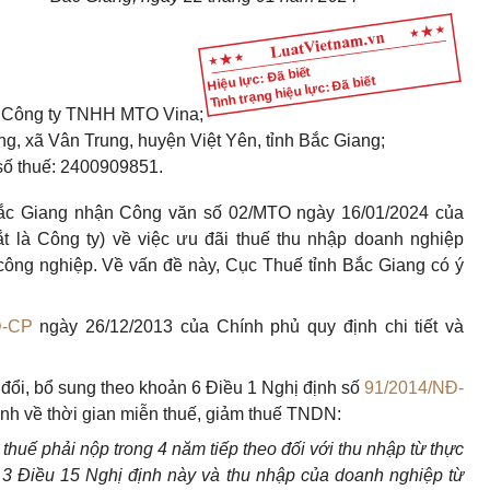
Hiệu lực: Đã biết
Tình trạng hiệu lực: Đã biết
: Công ty TNHH MTO Vina;
g, xã Vân Trung, huyện Việt Yên, tỉnh Bắc Giang;
số thuế: 2400909851.
Bắc Giang nhận Công văn số 02/MTO ngày 16/01/2024 của
 là Công ty) về việc ưu đãi thuế thu nhập doanh nghiệp
công nghiệp. Về vấn đề này, Cục Thuế tỉnh Bắc Giang có ý
Đ-CP
ngày 26/12/2013 của Chính phủ quy định chi tiết và
 đổi, bổ sung theo khoản 6 Điều 1 Nghị định số
91/2014/NĐ-
nh về thời gian miễn thuế, giảm thuế TNDN:
thuế phải nộp trong 4 năm tiếp theo đối với thu nhập từ thực
 3 Điều 15 Nghị định này và thu nhập của doanh nghiệp từ