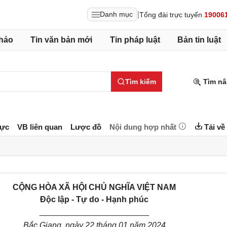
|
Danh mục
Tổng đài trực tuyến
19006
hảo
Tin văn bản mới
Tin pháp luật
Bản tin luật
Tìm kiếm
Tìm nâ
lực
VB liên quan
Lược đồ
Nội dung hợp nhất
Tải về
CỘNG HÒA XÃ HỘI CHỦ NGHĨA VIỆT NAM
Độc lập - Tự do - Hạnh phúc
________________________
Bắc Giang, ngày 22 tháng 01 năm 2024