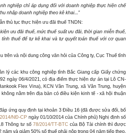
anh nghiệp chỉ áp dụng đối với doanh nghiệp thực hiện chế
thu nhập doanh nghiệp theo kê khai...”
ẫn thủ tục thực hiện ưu đãi thuế TNDN:
kiện ưu đãi thuế, mức thuế suất ưu đãi, thời gian miễn thuế,
p tính thuế để tự kê khai và tự quyết toán thuế với cơ quan
 trên và nội dung công văn hỏi của Công ty, Cục Thuế tỉnh
 lý các khu công nghiệp tỉnh Bắc Giang cấp Giấy chứng
2 ngày 06/4/2021, có địa điểm thực hiện dự án tại Lô CN-
ankook Flex Vina), KCN Vân Trung, xã Vân Trung, huyện
 không nằm trên địa bàn có điều kiện kinh tế - xã hội thuận
áp ứng quy định tại khoản 3 Điều 16 (đã được sửa đổi, bổ
/2014/NĐ-CP
ngày 01/10/2014 của Chính phủ) Nghị định số
18 Thông tư số
78/2014/TT-BTC
của Bộ Tài chính thì được
năm và giảm 50% số thuế phải nộp trong 04 năm tiếp theo.