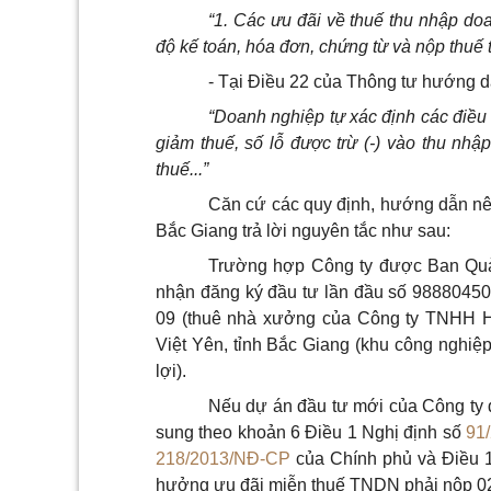
“1. Các ưu đãi về thuế thu nhập do
độ kế toán, hóa đơn, chứng từ và nộp thuế 
- Tại Điều 22 của Thông tư hướng d
“Doanh nghiệp tự xác định các điều 
giảm thuế, số lỗ được trừ (-) vào thu nhậ
thuế...”
Căn cứ các quy định, hướng dẫn nêu
Bắc Giang trả lời nguyên tắc như sau:
Trường hợp Công ty được Ban Quản
nhận đăng ký đầu tư lần đầu số 988804509
09 (thuê nhà xưởng của Công ty TNHH H
Việt Yên, tỉnh Bắc Giang (khu công nghiệp
lợi).
Nếu dự án đầu tư mới của Công ty đ
sung theo khoản 6 Điều 1 Nghị định số
91
218/2013/NĐ-CP
của Chính phủ và Điều 
hưởng ưu đãi miễn thuế TNDN phải nộp 02 