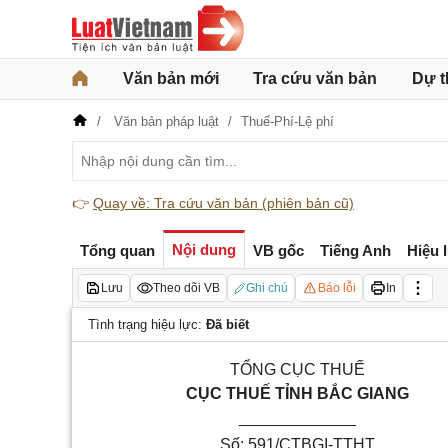
Văn bản mới
Tra cứu văn bản
Dự t
Văn bản pháp luật
Thuế-Phí-Lệ phí
👉
Quay về: Tra cứu văn bản (phiên bản cũ)
Nội dung
Tổng quan
VB gốc
Tiếng Anh
Hiệu 
Lưu
Theo dõi VB
Ghi chú
Báo lỗi
In
Tình trạng hiệu lực:
Đã biết
TỔNG CỤC THUẾ
CỤC THUẾ TỈNH BẮC GIANG
_____________
Số:
591/CTBGI-TTHT