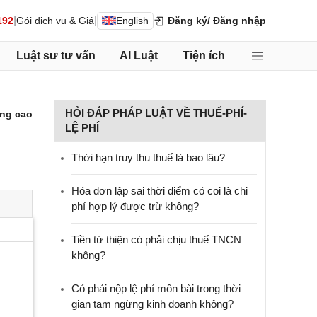
|
|
192
Gói dịch vụ & Giá
English
Đăng ký
/ Đăng nhập
Luật sư tư vấn
AI Luật
Tiện ích
HỎI ĐÁP PHÁP LUẬT VỀ THUẾ-PHÍ-
ng cao
LỆ PHÍ
Thời hạn truy thu thuế là bao lâu?
Hóa đơn lập sai thời điểm có coi là chi
phí hợp lý được trừ không?
Tiền từ thiện có phải chịu thuế TNCN
không?
Có phải nộp lệ phí môn bài trong thời
gian tạm ngừng kinh doanh không?