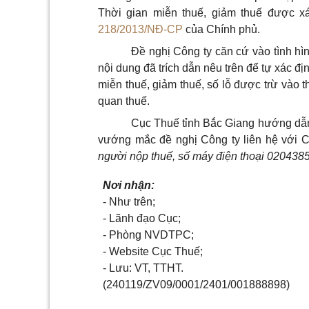
Thời gian miễn thuế, giảm thuế được xá
218/2013/NĐ-CP
của Chính phủ.
Đề nghị Công ty căn cứ vào tình hìn
nội dung đã trích dẫn nêu trên để tự xác đị
miễn thuế, giảm thuế, số lỗ được trừ vào t
quan thuế.
Cục Thuế tỉnh Bắc Giang hướng dẫn 
vướng mắc đề nghị Công ty liên hệ với 
người nộp thuế, số máy điện thoại 020438
Nơi nhận:
- Như trên;
- Lãnh đạo Cục;
- Phòng NVDTPC;
- Website Cục Thuế;
- Lưu: VT, TTHT.
(240119/ZV09/0001/2401/001888898)