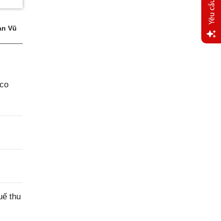
an Vũ
Yêu
cầu
hỗ trợ
aco
uế thu