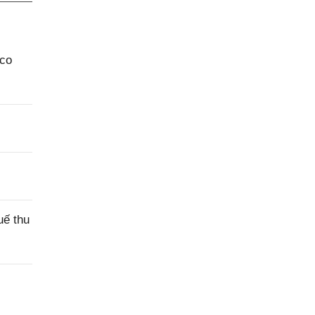
aco
uế thu