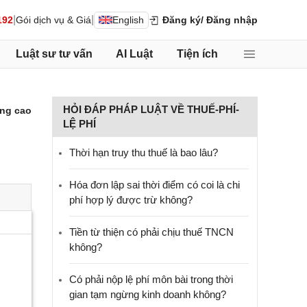
|
|
192
Gói dịch vụ & Giá
English
Đăng ký
/ Đăng nhập
Luật sư tư vấn
AI Luật
Tiện ích
HỎI ĐÁP PHÁP LUẬT VỀ THUẾ-PHÍ-
ng cao
LỆ PHÍ
Thời hạn truy thu thuế là bao lâu?
Hóa đơn lập sai thời điểm có coi là chi
phí hợp lý được trừ không?
Tiền từ thiện có phải chịu thuế TNCN
không?
Có phải nộp lệ phí môn bài trong thời
gian tạm ngừng kinh doanh không?