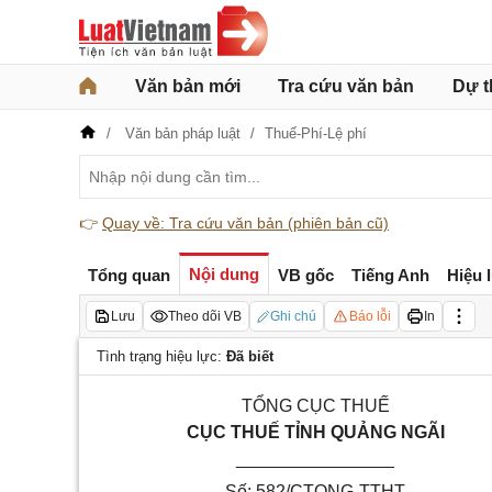
Văn bản mới
Tra cứu văn bản
Dự t
Văn bản pháp luật
Thuế-Phí-Lệ phí
👉
Quay về: Tra cứu văn bản (phiên bản cũ)
Nội dung
Tổng quan
VB gốc
Tiếng Anh
Hiệu 
Lưu
Theo dõi VB
Ghi chú
Báo lỗi
In
Tình trạng hiệu lực:
Đã biết
TỔNG CỤC THUẾ
CỤC THUẾ TỈNH QUẢNG NGÃI
________________
Số:
582
/CT
QNG
-TTHT