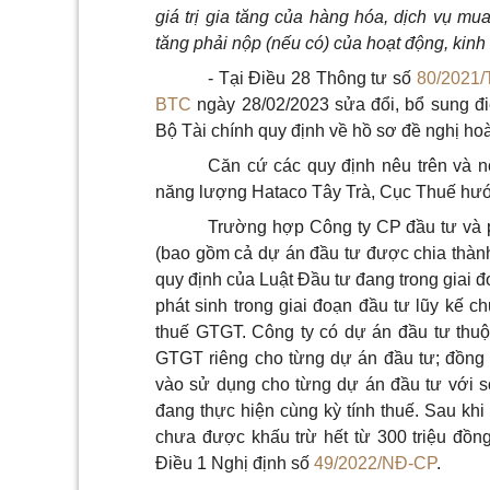
giá trị gia tăng của hàng hóa, dịch vụ mu
tăng phải nộp (nếu có) của hoạt động, kinh
- Tại Điều 28 Thông tư số
80/2021
BTC
ngày 28/02/2023 sửa đổi, bổ sung đ
Bộ Tài chính quy định về hồ sơ đề nghị ho
Căn cứ các quy định nêu trên và n
năng lượng Hataco Tây Trà, Cục Thuế hướ
Trường hợp Công ty CP đầu tư và p
(bao gồm cả dự án đầu tư được chia thành
quy định của Luật Đầu tư đang trong giai 
phát sinh trong giai đoạn đầu tư lũy kế c
thuế GTGT. Công ty có dự án đầu tư thuộ
GTGT riêng cho từng dự án đầu tư; đồng 
vào sử dụng cho từng dự án đầu tư với s
đang thực hiện cùng kỳ tính thuế. Sau kh
chưa được khấu trừ hết từ 300 triệu đồn
Điều 1 Nghị định số
49/2022/NĐ-CP
.