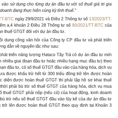
a vào sử dụng cho từng dự án đầu tư với số thuế giá trị gia
 doanh đang thực hiện cùng kỳ tính thuế.”
/TT-BTC
ngày 29/9/2021 và Điều 2 Thông tư số
13/2023/TT-
iểm a.4 khoản 2 Điều 28 Thông tư số
80/2021/TT-BTC
của
àn thuế GTGT đối với dự án đầu tư.
ội dung công văn hỏi của Công ty CP đầu tư và phát triển
ng dẫn về nguyên tắc như sau:
hát triển năng lượng Hataco Tây Trà có dự án đầu tư mới
 nhiều giai đoạn đầu tư hoặc nhiều hạng mục đầu tư) theo
đoạn đầu tư, có số thuế GTGT đầu vào của hàng hóa, dịch vụ
hưa được khấu trừ hết từ 300 triệu đồng trở lên được hoàn
c diện được hoàn thuế GTGT thì phải lập hồ sơ khai thuế
thời phải bù trừ số thuế GTGT của hàng hóa, dịch vụ mua
ố thuế GTGT phải nộp (nếu có) của hoạt động, kinh doanh
i bù trừ nếu số thuế GTGT đầu vào lũy kế của dự án đầu tư
g trở lên được hoàn thuế GTGT theo quy định tại Khoản 3