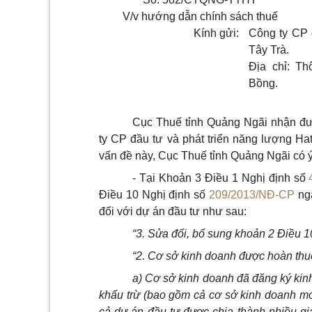
V/v
hướng dẫn chính sách thuế
Kính gửi:
Công ty CP 
Tây Trà.
Địa chỉ: Th
Bồng.
Cục Thuế tỉnh Quảng Ngãi nhận đ
ty CP đầu tư và phát triển năng lượng Ha
vấn đề này, Cục Thuế tỉnh Quảng Ngãi có ý
- Tại Khoản 3 Điều 1 Nghị định số
Điều 10 Nghị định số
209/2013/NĐ-CP
ngà
đối với dự án đầu tư như sau:
“3. Sửa đổi, bổ sung khoản 2 Điều 1
“2. Cơ sở kinh doanh được hoàn thuế
a) Cơ sở kinh doanh đã đăng ký kinh
khấu trừ (bao gồm cả cơ sở kinh doanh mớ
cả dự án đầu tư được chia thành nhiều gi