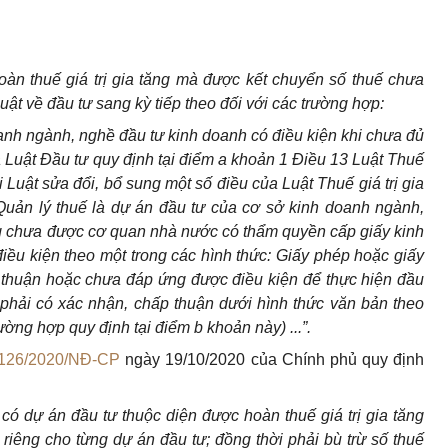
àn thuế giá trị gia tăng mà được kết chuyển số thuế chưa
ật về đầu tư sang kỳ tiếp theo đối với các trường hợp:
anh ngành, nghề đầu tư kinh doanh có điều kiện khi chưa đủ
a Luật Đầu tư quy định tại điểm a khoản 1 Điều 13 Luật Thuế
i Luật sửa đổi, bổ sung một số điều của Luật Thuế giá trị gia
 Quản lý thuế là dự án đầu tư của cơ sở kinh doanh ngành,
g chưa được cơ quan nhà nước có thẩm quyền cấp giấy kinh
ều kiện theo một trong các hình thức: Giấy phép hoặc giấy
thuận hoặc chưa đáp ứng được điều kiện để thực hiện đầu
phải có xác nhận, chấp thuận dưới hình thức văn bản theo
ường hợp quy định tại điểm b khoản này) ...”.
126/2020/NĐ-CP
ngày 19/10/2020 của Chính phủ quy định
có dự án đầu tư thuộc diện được hoàn thuế giá trị gia tăng
ng riêng cho từng dự án đầu tư; đồng thời phải bù trừ số thuế