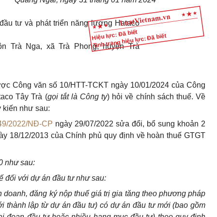
đầu tư và phát triển năng lượng Hataco
Hiệu lực: Đã biết
Tình trạng hiệu lực: Đã biết
ôn Trà Nga, xã Trà Phong, huyện Trà
ược Công văn số 10/HTT-TCKT ngày 10/01/2024 của Công
taco Tây Trà (
gọi tắt là Công ty
) hỏi về chính sách thuế. Về
 kiến như sau:
49/2022/NĐ-CP
ngày 29/07/2022 sửa đổi, bổ sung khoản 2
y 18/12/2013 của Chính phủ quy định về hoàn thuế GTGT
0 như sau:
 đối với dự án đầu tư như sau:
 doanh, đăng ký nộp thuế giá trị gia tăng theo phương pháp
i thành lập từ dự án đầu tư) có dự án đầu tư mới (bao gồm
ai đoạn đầu tư hoặc nhiều hạng mục đầu tư) theo quy định