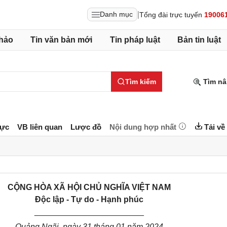
|
Danh mục
Tổng đài trực tuyến
19006
hảo
Tin văn bản mới
Tin pháp luật
Bản tin luật
Tìm kiếm
Tìm nâ
lực
VB liên quan
Lược đồ
Nội dung hợp nhất
Tải về
CỘNG HÒA XÃ HỘI CHỦ NGHĨA VIỆT NAM
Độc lập - Tự do - Hạnh phúc
________________________
Quảng Ngãi
, ngày
31
tháng
01
năm 20
24