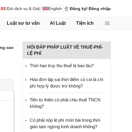
|
|
192
Gói dịch vụ & Giá
English
Đăng ký
/ Đăng nhập
Luật sư tư vấn
AI Luật
Tiện ích
HỎI ĐÁP PHÁP LUẬT VỀ THUẾ-PHÍ-
ng cao
LỆ PHÍ
Thời hạn truy thu thuế là bao lâu?
Hóa đơn lập sai thời điểm có coi là chi
phí hợp lý được trừ không?
Tiền từ thiện có phải chịu thuế TNCN
không?
Có phải nộp lệ phí môn bài trong thời
gian tạm ngừng kinh doanh không?