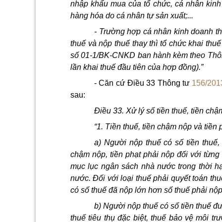
nhập khẩu mua của tổ chức, cá nhân kinh 
hàng hóa do cá nhân tự sản xuất;...
- Trường hợp cá nhân kinh doanh th
thuế và nộp thuế thay thì tổ chức khai t
số 01-1/BK-CNKD ban hành kèm theo Thông
lần khai thuế đầu tiên của hợp đồng).”
- Căn cứ Điều 33 Thông tư
156/201
sau:
Điều 33. Xử lý số tiền thuế, tiền chậ
“1. Tiền thuế, tiền chậm nộp và tiền 
a) Người nộp thuế có số tiền thuế, 
chậm nộp, tiền phạt phải nộp đối với từng 
mục lục ngân sách nhà nước trong thời h
nước. Đối với loại thuế phải quyết toán th
có số thuế đã nộp lớn hơn số thuế phải nộp
b) Người nộp thuế có số tiền thuế đư
thuế tiêu thụ đặc biệt, thuế bảo vệ môi t