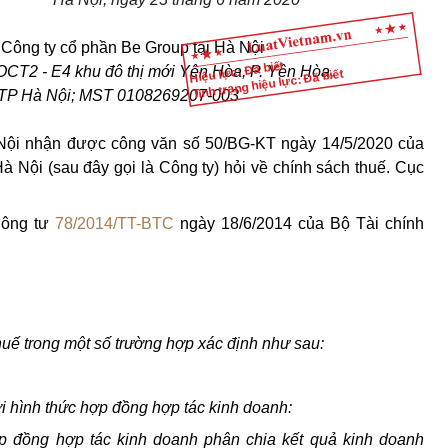
Công ty cổ phần Be Group tại Hà Nội
Hiệu lực: Đã biết
OCT2 - E4 khu đô thị mới Yên Hòa, P. Yên Hòa,
Tình trạng hiệu lực: Đã biết
 TP Hà Nội; MST 0108269207-003
Nội nhận được công văn số 50/BG-KT ngày 14/5/2020 của
 Nội (sau đây gọi là Công ty) hỏi về chính sách thuế. Cục
Thông tư
78/2014/TT-BTC
ngày 18/6/2014 của Bộ Tài chính
thuế trong một số trường hợp xác định như sau:
i hình thức hợp đồng hợp tác kinh doanh:
p đồng hợp tác kinh doanh phân chia kết quả kinh doanh