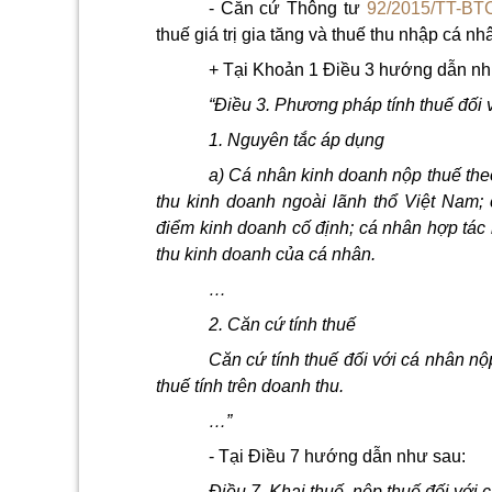
- Căn cứ Thông tư
92/2015/TT-BT
thuế giá trị gia tăng và thuế thu nhập cá n
+ Tại Khoản 1 Điều 3 hướng dẫn nh
“Điều 3. Phương pháp tính thuế đối 
1. Nguyên tắc áp dụng
a) Cá nhân kinh doanh nộp thuế theo
thu kinh doanh ngoài lãnh thổ Việt Nam
điểm kinh doanh cố định; cá nhân hợp tác 
thu kinh doanh của cá nhân.
…
2. Căn cứ tính thuế
Căn cứ tính thuế đối với cá nhân nộp
thuế tính trên doanh thu.
…”
- Tại Điều 7 hướng dẫn như sau:
Điều 7. Khai thuế, nộp thuế đối với 