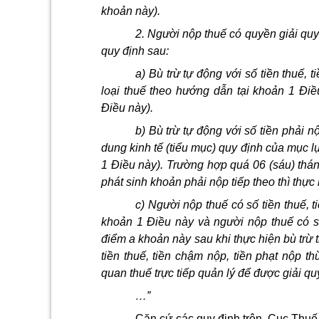
khoản này).
2. Người nộp thuế có quyền giải quyế
quy định sau:
a) Bù trừ tự động với số tiền thuế,
loại thuế theo hướng dẫn tại khoản 1 Điề
Điều này).
b) Bù trừ tự động với số tiền phải n
dung kinh tế (tiểu mục) quy định của mục 
1 Điều này). Trường hợp quá 06 (sáu) thán
phát sinh khoản phải nộp tiếp theo thì thự
c) Người nộp thuế có số tiền thuế, 
khoản 1 Điều này và người nộp thuế có số 
điểm a khoản này sau khi thực hiện bù trừ
tiền thuế, tiền chậm nộp, tiền phạt nộp t
quan thuế trực tiếp quản lý để được giải q
…”
Căn cứ các quy định trên, Cục Thuế 