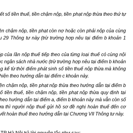
t số tiền thuế, tiền chậm nộp, tiền phạt nộp thừa theo thứ tự
 tiền chậm nộp, tiền phạt còn nợ hoặc còn phải nộp của cùng
u 29 Thông tư này (trừ trường hợp nêu tại điểm b khoản 1
ộp của lần nộp thuế tiếp theo của từng loại thuế có cùng nội
lục ngân sách nhà nước (trừ trường hợp nêu tại điểm b khoản
g kể từ thời điểm phát sinh số tiền thuế nộp thừa mà không
c hiện theo hướng dẫn tại điểm c khoản này.
tiền chậm nộp, tiền phạt nộp thừa theo hướng dẫn tại điểm b
tiền thuế, tiền chậm nộp, tiền phạt nộp thừa quy định tại
 theo hướng dẫn tại điểm a, điểm b khoản này mà vẫn còn số
hừa thì người nộp thuế gửi hồ sơ đề nghị hoàn thuế đến cơ
uyết hoàn thuế theo hướng dẫn tại Chương VII Thông tư này.
TP Hà Nội trả lời nguyên tắc như sau: