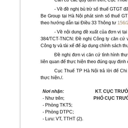
- Về đề nghị bù trừ số thuế GTGT đ
Be Group tại Hà Nội phát sinh số thuế GTG
theo hướng dẫn tại Điều 33 Thông tư
156/
- Về nội dung đề xuất của đơn vị t
384/TCT-TNCN: Đề nghị Công ty căn cứ v
Công ty và tài xế để áp dụng chính sách th
Đề nghị đơn vị căn cứ tình hình thự
liên quan để thực hiện theo đúng quy định 
Cục Thuế TP Hà Nội trả lời để Chi
thực hiện./.
Nơi nhận:
KT. CỤC TRƯ
-
Như trên;
PHÓ CỤC TRƯ
- Phòng TKT5;
- Phòng DTPC;
- Lưu: VT, TTHT (2).