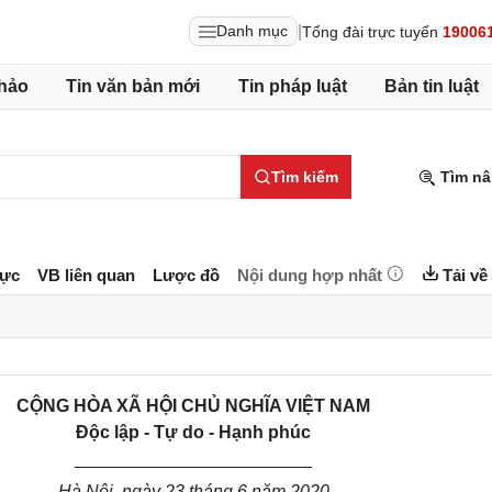
|
Danh mục
Tổng đài trực tuyến
19006
hảo
Tin văn bản mới
Tin pháp luật
Bản tin luật
Tìm kiếm
Tìm nâ
lực
VB liên quan
Lược đồ
Nội dung hợp nhất
Tải về
CỘNG HÒA XÃ HỘI CHỦ NGHĨA VIỆT NAM
Độc lập - Tự do - Hạnh phúc
________________________
Hà Nội, ngày
23
tháng
6
năm 20
20