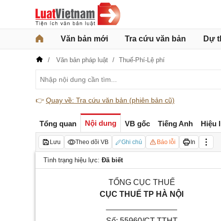
Văn bản mới
Tra cứu văn bản
Dự t
Văn bản pháp luật
Thuế-Phí-Lệ phí
👉
Quay về: Tra cứu văn bản (phiên bản cũ)
Nội dung
Tổng quan
VB gốc
Tiếng Anh
Hiệu 
Lưu
Theo dõi VB
Ghi chú
Báo lỗi
In
Tình trạng hiệu lực:
Đã biết
TỔNG CỤC THUẾ
CỤC THUẾ TP HÀ NỘI
________________
Số:
55960/CT-TTHT