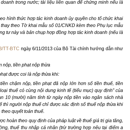
doanh trong nước; tài liệu liên quan để chứng minh nếu là
eo hình thức hợp tác kinh doanh ủy quyền cho tổ chức khai
huế thay theo Tờ khai mẫu số 01/CNKD kèm theo Phụ lục mẫu
 tư này và bản chụp hợp đồng hợp tác kinh doanh (nếu là
3/TT-BTC
ngày 6/11/2013 của Bộ Tài chính hướng dẫn như
m nộp, tiền phạt nộp thừa
phạt được coi là nộp thừa khi:
tiền chậm nộp, tiền phạt đã nộp lớn hơn số tiền thuế, tiền
loại thuế có cùng nội dung kinh tế (tiểu mục) quy định” của
ạn 10 (mười) năm tính từ ngày nộp tiền vào ngân sách nhà
uế thì người nộp thuế chỉ được xác định số thuế nộp thừa khi
 theo quyết toán thuế.
ợc hoàn theo quy định của pháp luật về thuế giá trị gia tăng,
rường, thuế thu nhập cá nhân (trừ trường hợp nêu tại điểm a