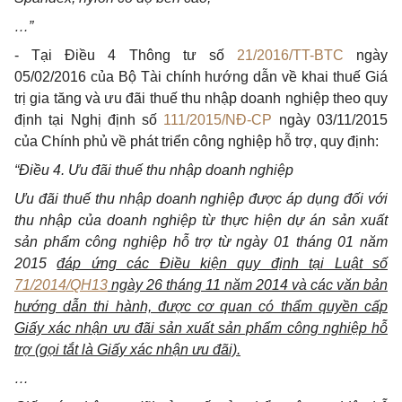
…”
- Tại Điều 4 Thông tư số
21/2016/TT-BTC
ngày
05/02/2016 của Bộ Tài chính hướng dẫn về khai thuế Giá
trị gia tăng và ưu đãi thuế thu nhập doanh nghiệp theo quy
định tại Nghị định số
111/2015/NĐ-CP
ngày 03/11/2015
của Chính phủ về phát triển công nghiệp hỗ trợ, quy định:
“Điều 4. Ưu đãi thuế thu nhập doanh nghiệp
Ưu đãi thuế thu nhập doanh nghiệp được áp dụng đối với
thu nhập của doanh nghiệp từ thực hiện dự án sản xuất
sản phẩm công nghiệp hỗ trợ từ ngày 01 tháng 01 năm
2015
đáp ứng các Điều kiện quy định tại Luật số
71/2014/QH13
ngày 26 tháng 11 năm 2014 và các văn bản
hướng dẫn thi hành, được cơ quan có thẩm quyền cấp
Giấy xác nhận ưu đãi sản xuất sản phẩm công nghiệp hỗ
trợ (gọi tắt là Giấy xác nhận ưu đãi).
…