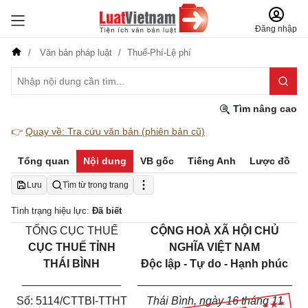
Đăng nhập
Văn bản pháp luật
Thuế-Phí-Lệ phí
Tìm nâng cao
👉
Quay về: Tra cứu văn bản (phiên bản cũ)
Tổng quan
Nội dung
VB gốc
Tiếng Anh
Lược đồ
Lưu
Tìm từ trong trang
Tình trạng hiệu lực:
Đã biết
TỔNG CỤC THU
Ế
C
ỘNG HOÀ XÃ HỘI CHỦ
CỤC THU
Ế
TỈNH
NGHĨA VIỆT NAM
THÁI BÌNH
Độc lập - Tự do - Hạnh phúc
________________
_________________________
Số:
5114/
CT
TBI
-
TTHT
Thái Bình
, ngày
16
tháng
11