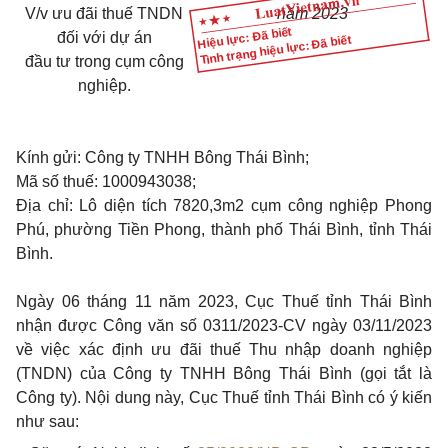
V/v ưu đãi thuế TNDN
năm 20
23
Hiệu lực: Đã biết
đối với dự án
Tình trạng hiệu lực: Đã biết
đầu tư trong cụm công
nghiệp.
Kính gửi: Công ty TNHH Bông Thái Bình;
Mã số thuế
:
1000943038;
Địa chỉ:
Lô diện tích 7820,3m2 cụm công nghiệp Phong
Phú, phường Tiền Phong, thành phố Thái Bình, tỉnh Thái
Bình.
Ngày 06 tháng 11 năm 2023, Cục Thuế tỉnh Thái Bình
nhận được Công văn số 0311/2023-CV ngày 03/11/2023
về việc xác định ưu đãi thuế Thu nhập doanh nghiệp
(TNDN) của Công ty TNHH Bông Thái Bình (gọi tắt là
Công ty). Nội dung này, Cục Thuế tỉnh Thái Bình có ý kiến
như sau: