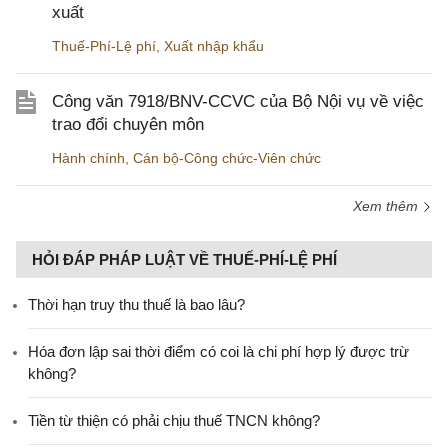
xuất
Thuế-Phí-Lệ phí
,
Xuất nhập khẩu
Công văn 7918/BNV-CCVC của Bộ Nội vụ về việc
trao đổi chuyên môn
Hành chính
,
Cán bộ-Công chức-Viên chức
Xem thêm
HỎI ĐÁP PHÁP LUẬT VỀ THUẾ-PHÍ-LỆ PHÍ
Thời hạn truy thu thuế là bao lâu?
Hóa đơn lập sai thời điểm có coi là chi phí hợp lý được trừ
không?
Tiền từ thiện có phải chịu thuế TNCN không?