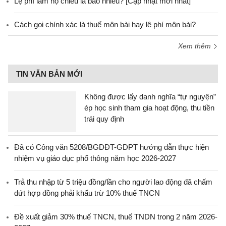
Lệ phí làm hộ chiếu là bao nhiêu? [Cập nhật mới nhất]
Cách gọi chính xác là thuế môn bài hay lệ phí môn bài?
Xem thêm
TIN VĂN BẢN MỚI
Không được lấy danh nghĩa “tự nguyện”
ép học sinh tham gia hoạt động, thu tiền
trái quy định
Đã có Công văn 5208/BGDĐT-GDPT hướng dẫn thực hiện
nhiệm vụ giáo dục phổ thông năm học 2026-2027
Trả thu nhập từ 5 triệu đồng/lần cho người lao động đã chấm
dứt hợp đồng phải khấu trừ 10% thuế TNCN
Đề xuất giảm 30% thuế TNCN, thuế TNDN trong 2 năm 2026-