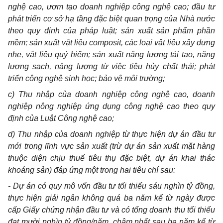
nghệ cao, ươm tạo doanh nghiệp công nghệ cao; đầu tư
phát triển cơ sở hạ tầng đặc biệt quan trọng của Nhà nước
theo quy định của pháp luật; sản xuất sản phẩm phần
mềm; sản xuất vật liệu composit, các loại vật liệu xây dựng
nhẹ, vật liệu quý hiếm; sản xuất năng lượng tái tạo, năng
lượng sạch, năng lượng từ việc tiêu hủy chất thải; phát
triển công nghệ sinh học; bảo vệ môi trường;
c) Thu nhập của doanh nghiệp công nghệ cao, doanh
nghiệp nông nghiệp ứng dụng công nghệ cao theo quy
định của Luật Công nghệ cao;
d) Thu nhập của doanh nghiệp từ thực hiện dự án đầu tư
mới trong lĩnh vực sản xuất (trừ dự án sản xuất mặt hàng
thuộc diện chịu thuế tiêu thụ đặc biệt, dự án khai thác
khoáng sản) đáp ứng một trong hai tiêu chí sau:
- Dự án có quy mô vốn đầu tư tối thiểu sáu nghìn tỷ đồng,
thực hiện giải ngân không quá ba năm kể từ ngày được
cấp Giấy chứng nhận đầu tư và có tổng doanh thu tối thiểu
đạt mười nghìn tỷ đồng/năm, chậm nhất sau ba năm kể từ