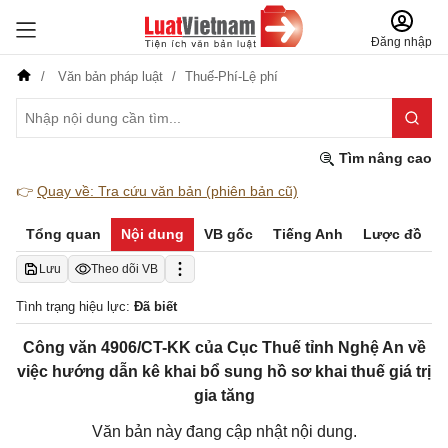
Đăng nhập
Văn bản pháp luật
Thuế-Phí-Lệ phí
Tìm nâng cao
👉
Quay về: Tra cứu văn bản (phiên bản cũ)
Tổng quan
Nội dung
VB gốc
Tiếng Anh
Lược đồ
Lưu
Theo dõi VB
Tình trạng hiệu lực:
Đã biết
Công văn 4906/CT-KK của Cục Thuế tỉnh Nghệ An về
việc hướng dẫn kê khai bổ sung hồ sơ khai thuế giá trị
gia tăng
Văn bản này đang cập nhật nội dung.