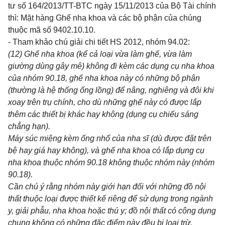
tư số 164/2013/TT-BTC ngày 15/11/2013 của Bộ Tài chính
thì: Mặt hàng Ghế nha khoa và các bộ phận của chúng
thuộc mã số 9402.10.10.
- Tham khảo chú giải chi tiết HS 2012, nhóm 94.02:
(12) Ghế nha khoa (kể cả loại vừa làm ghế, vừa làm
giường dùng gây mê) không đi kèm các dụng cụ nha khoa
của nhóm 90.18, ghế nha khoa này có những bộ phận
(thường là hệ thống ống lồng) để nâng, nghiêng và đôi khi
xoay trên trụ chính, cho dù những ghế này có được lắp
thêm các thiết bị khác hay không (dụng cụ chiếu sáng
chẳng hạn).
Máy súc miệng kèm ống nhổ của nha sĩ (dù được đặt trên
bệ hay giá hay không), và ghế nha khoa có lắp dụng cụ
nha khoa thuộc nhóm 90.18 không thuộc nhóm này (nhóm
90.18).
Cần chú ý rằng nhóm này giới hạn đối với những đồ nội
thất thuộc loại được thiết kế riêng để sử dụng trong ngành
y, giải phẫu, nha khoa hoặc thú y; đồ nội thất có công dụng
chung không có những đặc điểm này đều bị loại trừ.