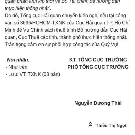
quan phản ánh kịp thời về Bộ Tài chính để hướng dẫn
thực hiện thống nhất”.
Do đó, Tổng cục Hải quan chuyển kiến nghị nêu tại công
văn số 3696/HQHCM-TXNK của Cục Hải quan TP. Hồ Chí
Minh để Vụ Chính sách thuế trình Bộ hướng dẫn Cục Hải
quan, Cục Thuế các tỉnh, thành phố thực hiện thống nhất.
Trân trọng cảm ơn sự phối hợp công tác của Quý Vụ!
Nơi nhận:
KT. TỔNG CỤC TRƯỞNG
- Như trên;
PHÓ TỔNG CỤC TRƯỞNG
- Lưu: VT, TXNK (03 bản)
Nguyễn Dương Thái
Thiều Thị Ngọt