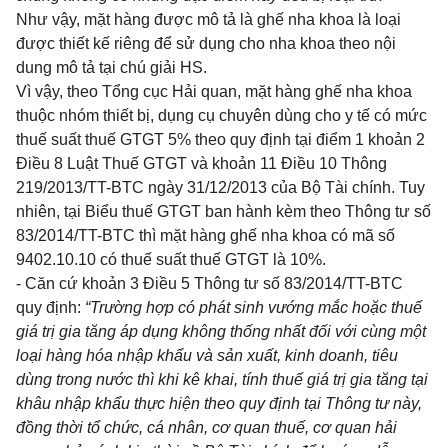
Như vậy, mặt hàng được mô tả là ghế nha khoa là loại
được thiết kế riêng để sử dụng cho nha khoa theo nội
dung mô tả tại chú giải HS.
Vì vậy, theo Tổng cục Hải quan, mặt hàng ghế nha khoa
thuộc nhóm thiết bị, dụng cụ chuyên dùng cho y tế có mức
thuế suất thuế GTGT 5% theo quy định tại
điểm 1 khoản 2
Điều 8 Luật Thuế GTGT
và
khoản 11 Điều 10 Thông
219/2013/TT-BTC
ngày 31/12/2013 của Bộ Tài chính. Tuy
nhiên, tại Biểu thuế GTGT ban hành kèm theo Thông tư số
83/2014/TT-BTC thì mặt hàng ghế nha khoa có mã số
9402.10.10 có thuế suất thuế GTGT là 10%.
- Căn cứ
khoản 3 Điều 5 Thông tư số 83/2014/TT-BTC
quy định:
“Trường hợp có phát sinh vướng mắc hoặc thuế
giá trị gia tăng áp dụng không thống nhất đối với cùng một
loại hàng hóa nhập khẩu và sản xuất, kinh doanh, tiêu
dùng trong nước thì khi kê khai, tính thuế giá trị gia tăng tại
khâu nhập khẩu thực hiện theo quy định tại Thông tư này,
đồng thời tổ chức, cá nhân, cơ quan thuế, cơ quan hải