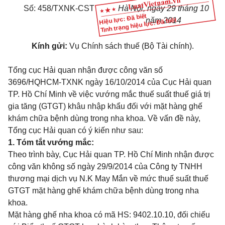
Số: 458/TXNK-CST
Hà Nội, ngày 29 tháng 10
Hiệu lực: Đã biết
năm 2014
Tình trạng hiệu lực: Đã biết
Kính gửi:
Vụ Chính sách thuế (Bộ Tài chính).
Tổng cục Hải quan nhận được công văn số
3696/HQHCM-TXNK ngày 16/10/2014 của Cục Hải quan
TP. Hồ Chí Minh về việc vướng mắc thuế suất thuế giá trị
gia tăng (GTGT) khâu nhập khẩu đối với mặt hàng ghế
khám chữa bệnh dùng trong nha khoa. Về vấn đề này,
Tổng cục Hải quan có ý kiến như sau:
1. Tóm tắt vướng mắc:
Theo trình bày, Cục Hải quan TP. Hồ Chí Minh nhận được
công văn không số ngày 29/9/2014 của Công ty TNHH
thương mại dịch vụ N.K May Mắn về mức thuế suất thuế
GTGT mặt hàng ghế khám chữa bệnh dùng trong nha
khoa.
Mặt hàng ghế nha khoa có mã HS: 9402.10.10, đối chiếu