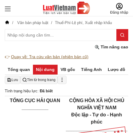
Đăng nhập
Văn bản pháp luật
Thuế-Phí-Lệ phí,
Xuất nhập khẩu
Tìm nâng cao
👉
Quay về: Tra cứu văn bản (phiên bản cũ)
Tổng quan
Nội dung
VB gốc
Tiếng Anh
Lược đồ
Lưu
Tìm từ trong trang
Tình trạng hiệu lực:
Đã biết
TỔNG CỤC HẢI QUAN
CỘNG HÒA XÃ HỘI CHỦ
__________
NGHĨA VIỆT NAM
Độc lập - Tự do - Hạnh
phúc
_______________________