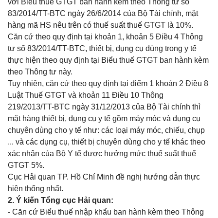
với Biểu thuế GTGT ban hành kèm theo Thông tư số
83/2014/TT-BTC ngày 26/6/2014 của Bộ Tài chính, mặt
hàng mã HS nêu trên có thuế suất thuế GTGT là 10%.
Căn cứ theo quy định tại
khoản 1, khoản 5 Điều 4 Thông
tư số 83/2014/TT-BTC
, thiết bị, dụng cụ dùng trong y tế
thực hiện theo quy định tại Biểu thuế GTGT ban hành kèm
theo Thông tư này.
Tuy nhiên, căn cứ theo quy định tại
điểm 1 khoản 2 Điều 8
Luật Thuế GTGT
và
khoản 11 Điều 10 Thông
219/2013/TT-BTC
ngày 31/12/2013 của Bộ Tài chính thì
mặt hàng thiết bị, dụng cụ y tế gồm máy móc và dụng cụ
chuyên dùng cho y tế như: các loại máy móc, chiếu, chụp
... và các dụng cụ, thiết bị chuyên dùng cho y tế khác theo
xác nhận của Bộ Y tế được hưởng mức thuế suất thuế
GTGT 5%.
Cục Hải quan TP. Hồ Chí Minh đề nghị hướng dẫn thực
hiện thống nhất.
2. Ý kiến Tổng cục Hải quan:
- Căn cứ Biểu thuế nhập khẩu ban hành kèm theo Thông