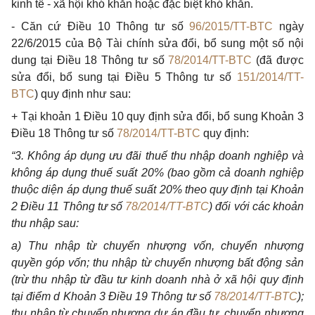
kinh tế - xã hội khó khăn hoặc đặc biệt khó khăn.
- Căn cứ Điều 10 Thông tư số
96/2015/TT-BTC
ngày
22/6/2015 của Bộ Tài chính sửa đổi, bổ sung một số nội
dung tại Điều 18 Thông tư số
78/2014/TT-BTC
(đã được
sửa đổi, bổ sung tại Điều 5 Thông tư số
151/2014/TT-
BTC
) quy định như sau:
+ Tại khoản 1 Điều 10 quy định sửa đổi, bổ sung Khoản 3
Điều 18 Thông tư số
78/2014/TT-BTC
quy định:
“3. Không áp dụng ưu đãi thuế thu nhập doanh nghiệp và
không áp dụng thuế suất 20% (bao gồm cả doanh nghiệp
thuộc diện áp dụng thuế suất 20% theo quy định tại Khoản
2 Điều 11 Thông tư số
78/2014/TT-BTC
) đối với các khoản
thu nhập sau:
a) Thu nhập từ chuyển nhượng vốn, chuyển nhượng
quyền góp vốn; thu nhập từ chuyển nhượng bất động sản
(trừ thu nhập từ đầu tư kinh doanh nhà ở xã hội quy định
tại điểm d Khoản 3 Điều 19 Thông tư số
78/2014/TT-BTC
);
thu nhập từ chuyển nhượng dự án đầu tư, chuyển nhượng