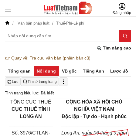
Đăng nhập
Văn bản pháp luật
Thuế-Phí-Lệ phí
Tìm nâng cao
👉
Quay về: Tra cứu văn bản (phiên bản cũ)
Tổng quan
Nội dung
VB gốc
Tiếng Anh
Lược đồ
Lưu
Tìm từ trong trang
Tình trạng hiệu lực:
Đã biết
TỔNG CỤC THUẾ
CỘNG HÒA XÃ HỘI CHỦ
CỤC THUẾ TỈNH
NGHĨA VIỆT NAM
LONG AN
Độc lập - Tự do - Hạnh phúc
________________
________________________
Số:
3976
/
CTLAN-
Long An
, ngày
06
tháng
9
năm