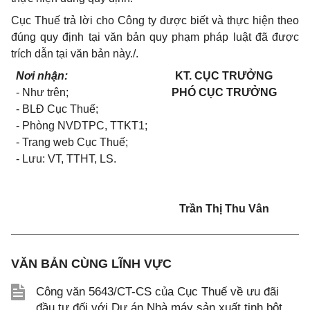
Cục Thuế trả lời cho Công ty được biết và thực hiện theo
đúng quy định tại văn bản quy phạm pháp luật đã được
trích dẫn tại văn bản này./.
Nơi nhận:
KT. CỤC TRƯỞNG
- Như trên;
PHÓ CỤC TRƯỞNG
- BLĐ Cục Thuế;
- Phòng NVDTPC, TTKT1;
- Trang web Cục Thuế;
- Lưu: VT, TTHT, LS.
Trần Thị Thu Vân
VĂN BẢN CÙNG LĨNH VỰC
Công văn 5643/CT-CS của Cục Thuế về ưu đãi
đầu tư đối với Dự án Nhà máy sản xuất tinh bột