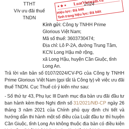
TTHT
2024
Hiệu lực: Đã biết
V/v
ưu đãi thuế
Tình trạng hiệu lực: Đã biết
TNDN
Kính gửi:
Công ty TNHH Prime
Glorious Việt Nam;
Mã số thuế: 3603730474;
Địa chỉ: Lô P-2A, đường Trung Tâm,
KCN Long Hậu mở rộng,
xã Long Hậu, huyện Cần Giuộc, tỉnh
Long An.
Trả lời văn bản số 0107/2024/CV-PG của Công ty TNHH
Prime Glorious Việt Nam (gọi tắt là Công ty) về việc ưu đãi
thuế TNDN.
Cục Thuế có ý kiến như sau:
- Số thứ tự 43, Phụ lục III Danh mục địa bàn ưu đãi đầu tư
ban hành kèm theo Nghị định số
31/2021/NĐ-CP
ngày 26
tháng 3 năm 2021 của Chính phủ quy định chi tiết và
hướng dẫn thi hành một số điều của Luật đầu tư thì huyện
Cần Giuộc, tỉnh Long An không thuộc địa bàn có điều kiện