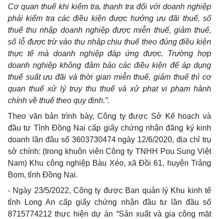
Cơ quan thuế khi kiểm tra, thanh tra đối với doanh nghiệp
phải kiểm tra các điều kiện được hưởng ưu đãi thuế, số
thuế thu nhập doanh nghiệp được miễn thuế, giảm thuế,
số lỗ được trừ vào thu nhập chịu thuế theo đúng điều kiện
thực tế mà doanh nghiệp đáp ứng được. Trường hợp
doanh nghiệp không đảm bảo các điều kiện để áp dụng
thuế suất ưu đãi và thời gian miễn thuế, giảm thuế thì cơ
quan thuế xử lý truy thu thuế và xử phạt vi phạm hành
chính về thuế theo quy định.”.
Theo văn bản trình bày, Công ty được Sở Kế hoạch và
đầu tư Tỉnh Đồng Nai cấp giấy chứng nhận đăng ký kinh
doanh lần đầu số 3603730474 ngày 12/6/2020, địa chỉ trụ
sở chính: (trong khuôn viên Công ty TNHH Pou Sung Việt
Nam) Khu công nghiệp Bàu Xéo, xã Đồi 61, huyện Trảng
Bom, tỉnh Đồng Nai.
- Ngày 23/5/2022, Công ty được Ban quản lý Khu kinh tế
tỉnh Long An cấp giấy chứng nhận đầu tư lần đầu số
8715774212 thực hiện dự án “Sản xuất và gia công mặt