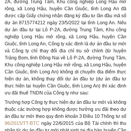
2A, đường Trung Tâm, Khu công nghiệp Long Hậu mở
rộng, xã Long Hậu, huyện Cần Giuộc, tỉnh Long An đã
được cấp Giấy chứng nhận đăng ký đầu tư lần đầu mã số
dự án 8715774212 ngày 23/5/2022 tại tỉnh Long An. Nếu
dự án đầu tư tại Lô P-2A, đường Trung Tâm, Khu công
nghiệp Long Hậu mở rộng, xã Long Hậu, huyện Cần
Giuộc, tỉnh Long An, Công ty xác định là dự án đầu tư mới
và Công ty chỉ thay đổi địa chỉ trụ sở chính (từ huyện
Trảng Bom, tỉnh Đồng Nai về Lô P-2A, đường Trung Tâm,
Khu công nghiệp Long Hậu mở rộng, xã Long Hậu, huyện
Cần Giuộc, tỉnh Long An) không di chuyển địa điểm thực
hiện dự án, không thay đổi dự án đầu tư (dự án đầu tư
thực hiện tại huyện Cần Giuộc, tỉnh Long An) thì xác định
ưu đãi thuế TNDN của Công ty như sau:
Trường hợp Công ty thực hiện dự án đầu tư mới và không
thuộc các trường hợp không được hưởng ưu đãi theo dự
án đầu tư mới theo quy định khoản 3 Điều 10 Thông tư số
96/2015/TT-BTC
ngày 22/6/2015 của Bộ Tài chính thì thu
nhập từ dự án đầu tư mới phát sinh tại địa bàn huyện Cần