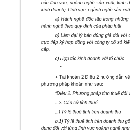
các lĩnh vực, ngành nghề sản xuất, k
i
nh d
kinh doanh). Lĩnh vực, ngành nghề sản xuấ
a) Hành nghề độc lập trong những
hành nghề theo quy định của pháp luật
b) Làm đại lý b
á
n đúng giá đ
ố
i với 
trực tiếp ký hợp đồng với công ty x
ổ
s
ố
kiế
cấp.
c) Hợp tác kinh doanh với tổ chức
…”
+ Tại khoản 2 Điều 2 h
ư
ớng dẫn về 
phương pháp khoán như sau:
“Điều 2. Phương pháp t
í
nh thuế đối
...2. Căn cứ t
í
nh thuế
...) Tỷ lệ thuế tính trên doanh thu
b.1) Tỷ lệ thuế tính trên doanh thu gồ
dụng đ
ố
i với từng lĩnh vực ngành nghề như