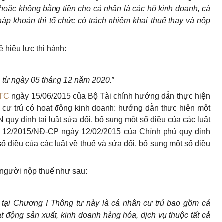
n hoặc không bằng tiền cho c
á
nhân là các hộ kinh doanh, cá
p khoán thì tổ chức có trách nhiệm khai thuế thay và nộp
 hiệu lực thi hành:
từ ngày 05 tháng 12 năm 2020.”
BTC
ngày 15/06/2015 của Bộ Tài chính hướng dẫn thực hiện
cư trú có hoạt động kinh doanh; hướng dẫn thực hiện một
quy định tại luật sửa đổi, bổ sung một số điều của các luật
ố 12/2015/NĐ-CP ngày 12/02/2015 của Chính phủ quy định
 số điều của các luật về thuế và sửa đổi, bổ sung một số điều
 người nộp thuế như sau:
 tại Chương I Thông tư này
l
à c
á
nhân cư trú
b
ao gồm cá
 động sản xuất, kinh doanh hàng hóa, dịch vụ thuộc tất cả