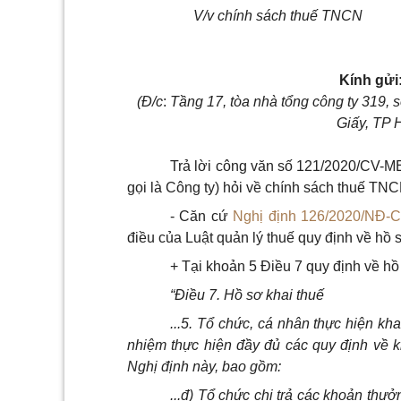
V/v chính sách thuế TNCN
Kính gửi
(Đ/c
:
Tầng 17, tòa nhà tổng công ty 319
Giấy, TP 
Trả lời công văn số 121/2020/CV-
gọi là Công ty) hỏi về chính sách thuế TN
- Căn cứ
Nghị định 126/2020/NĐ-
điều của Luật quản lý thuế quy định về hồ 
+ Tại khoản 5 Điều 7 quy định về hồ
“Điều 7. Hồ sơ khai thuế
...5. Tổ chức, cá nhân thực hiện kh
nhiệm thực hiện đầy đủ các quy định về k
Nghị định này,
b
ao gồm:
...đ) Tổ chức ch
i
trả các khoản thưởn