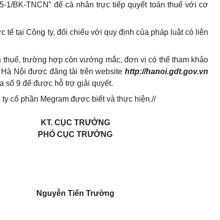
05-1/BK-TNCN” để cá nhân trực tiếp quyết toán thuế với cơ
 tế tại Công ty, đối chiếu với quy định của pháp luật có liên
ch thuế, trường hợp còn vướng mắc, đơn vị có thể tham khảo
Hà Nội được đăng tải trên website
ht
t
p://hano
i.g
dt
.g
ov.vn
a số 9 để được hỗ trợ giải quyết.
 ty cổ phần Megram được biết và thực hiện.//
KT. CỤC TRƯỞNG
PHÓ CỤC TRƯỞNG
Nguyễn Tiến Trường