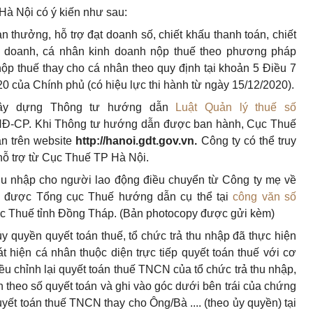
Hà Nội có ý kiến như sau:
ản thưởng, hỗ trợ đạt doanh số, chiết khấu thanh toán, chiết
h doanh, cá nhân kinh doanh nộp thuế theo phương pháp
nộp thuế thay cho cá nhân theo quy định tại khoản 5 Điều 7
0 của Chính phủ (có hiệu lực thi hành từ ngày 15/12/2020).
 xây dựng Thông tư hướng dẫn
Luật Quản lý thuế số
NĐ-CP. Khi Thông tư hướng dẫn được ban hành, Cục Thuế
n trên website
http://hanoi.gdt.gov.vn
.
Công ty có thể truy
 hỗ trợ từ Cục Thuế TP Hà Nội.
hu nhập cho người lao động điều chuyển từ Công ty mẹ về
đã được Tổng cục Thuế hướng dẫn cụ thể tại
công văn số
ục Thuế tỉnh Đồng Tháp. (Bản photocopy được gửi kèm)
y quyền quyết toán thuế, tổ chức trả thu nhập đã thực hiện
t hiện cá nhân thuộc diện trực tiếp quyết toán thuế với cơ
ều chỉnh lại quyết toán thuế TNCN của tổ chức trả thu nhập,
n theo số quyết toán và ghi vào góc dưới bên trái của chứng
quyết toán thuế TNCN thay cho Ông/Bà .... (theo ủy quyền) tại