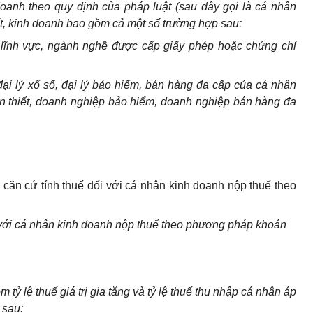
oanh theo quy định của pháp luật (sau đây gọi là cá nhân
t, kinh doanh bao gồm cả một s
ố
trường hợp sau:
 lĩnh
v
ực, ngành nghề được cấp giấy phép hoặc chứng chỉ
đại lý x
ổ
số, đại lý bảo hiểm, bán hàng đa cấp của cá nhân
n thiết, doanh nghiệp bảo hiểm, doanh nghiệp bán hàng đa
căn cứ tính thuế đối với cá nhân kinh doanh nộp thuế theo
 với cá nhân kinh doanh nộp thuế theo phương pháp kho
á
n
m tỷ lệ thuế giá trị gia tăng và tỷ lệ thuế thu nhập cá nhân áp
 sau: