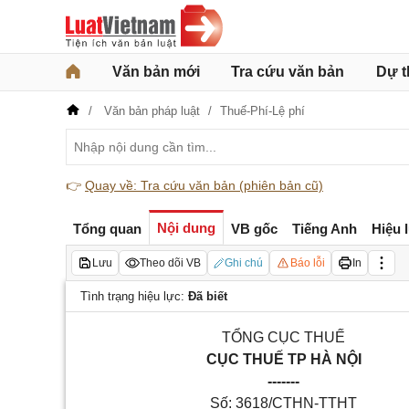
Văn bản mới
Tra cứu văn bản
Dự t
Văn bản pháp luật
Thuế-Phí-Lệ phí
👉
Quay về: Tra cứu văn bản (phiên bản cũ)
Nội dung
Tổng quan
VB gốc
Tiếng Anh
Hiệu 
Lưu
Theo dõi VB
Ghi chú
Báo lỗi
In
Tình trạng hiệu lực:
Đã biết
TỔNG CỤC THU
Ế
CỤC THU
Ế
TP H
À
NỘI
-------
Số: 3618/CTHN-TTHT