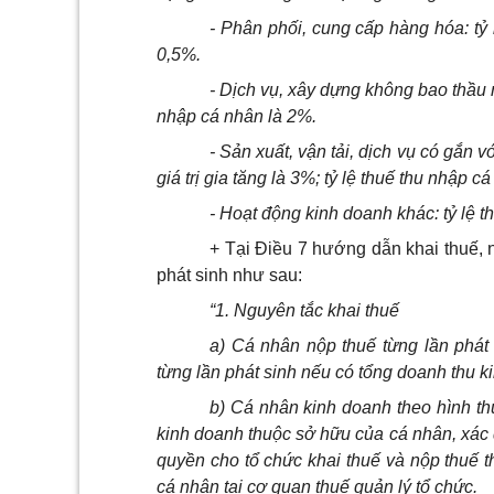
- Phân ph
ối
, cung cấp hàng hóa: tỷ 
0,5%.
- Dịch vụ, xây dựng không bao thầu ngu
nhập cá nhân là 2%.
- Sản xuất, vận tải, dịch vụ c
ó
gắn với
giá trị gia tăng là 3%; tỷ lệ thuế thu nhập c
- Hoạt động kinh doanh khác: tỷ lệ th
+ Tại Điều 7 hướng dẫn khai thuế, 
phát sinh như sau:
“1. Nguyên tắc khai thu
ế
a) Cá nhân nộp thuế từng
l
ần phát
từng
l
ần phát sinh nếu c
ó
tổng doanh thu k
i
b
) C
á
nhân kinh doanh theo hình thứ
kinh doanh thuộc sở hữu của cá nhân, xác
quyền cho t
ổ
chức khai thuế và nộp thuế t
cá nhân tại cơ quan thuế
quản lý tổ
chức.