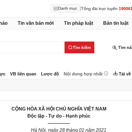
|
Danh mục
Tổng đài trực tuyến
19006
hảo
Tin văn bản mới
Tin pháp luật
Bản tin luật
Tìm kiếm
Tìm nâ
lực
VB liên quan
Lược đồ
Nội dung hợp nhất
Tải về
CỘNG HÒA XÃ HỘI CHỦ NGHĨA VIỆT NAM
Độc lập - Tự do - Hạnh phúc
---------------
Hà Nội, ngày
28 tháng 01 năm 2021