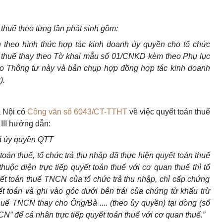
thuế theo từng lần phát sinh gồm:
 theo hình thức hợp tác kinh doanh ủy quyền cho tổ chức
ai thuế thay theo Tờ khai mẫu số 01/CNKD kèm theo Phụ lục
 Thông tư này và bản chụp hợp đồng hợp tác kinh doanh
).
à Nội có
Công văn số 6043/CT-TTHT
về việc quyết toán thuế
II hướng dẫn:
 ủy quyền QTT
oán thuế, t
ổ
chức
tr
ả thu nhập
đã
thực hiện quyết toán thuế
thuộc
diện
trực tiếp quyết toán thuế với cơ quan thuế thì t
ổ
yết toán thuế TNCN của tổ ch
ứ
c trả thu nhập, chỉ cấp chứng
t toán và ghi vào góc dưới bên trái của chứng từ khấu t
r
ừ
 thuế TNCN thay cho Ông/Bà .... (theo ủy quyền) tại dòng (số
NCN” để c
á
nhân trực tiếp quyết toán thuế với cơ quan thuế
.
”