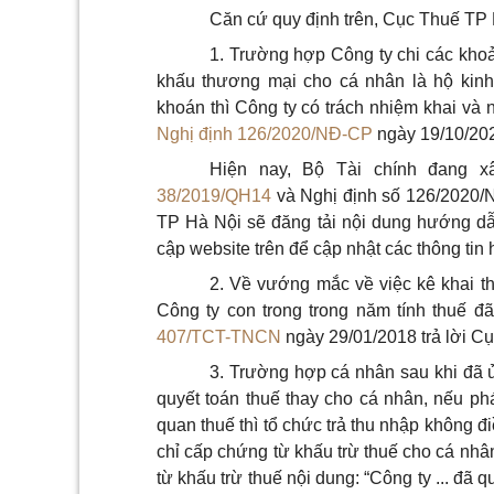
Căn cứ quy định trên, Cục Thuế TP 
1. Trường h
ợ
p C
ô
ng ty chi các kho
khấu thương mại cho cá nhân là hộ kin
khoán thì Công ty có trách nhiệm khai và 
Nghị định 126/2020/NĐ-CP
ngày 19/10/202
Hiện nay, Bộ Tài chính đang
38/2019/QH14
và Nghị định số 126/2020/
TP Hà Nội sẽ đăng tải nội dung hướng dẫ
cập website trên để cập nhật các thông tin
2. Về vướng mắc về việc kê khai t
Công ty con
tr
ong trong năm tính thuế 
407/TCT-TNCN
ngày 29/01/2018 trả lời C
3. Trường h
ợ
p cá nhân sau khi đã ủ
quyết toán thuế thay cho cá nhân, nếu phá
quan thuế th
ì
tổ chức trả thu nhập không đi
chỉ cấp chứng từ khấu trừ thuế cho cá nhâ
từ khấu trừ thuế nội dung: “Công ty ... đã 