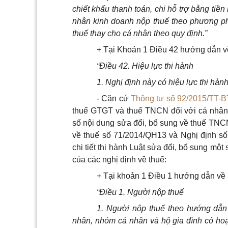
chiết khấu thanh toán, chi hỗ trợ bằng tiề
nhân kinh doanh nộp thuế theo phương phá
thuế thay cho c
á
nhân theo quy định.”
+ Tại Khoản 1 Điều 42 hướng dẫn về
“Điều 42. Hiệu
l
ực th
i
hành
1. Nghị định này c
ó hiệu lực thi
hành 
- Căn cứ
Thông tư số 92/2015/TT-
thuế GTGT và thuế TNCN đối với cá nhân 
số nội dung sửa đổi, bổ sung về thuế TNCN 
về thuế số 71/2014/QH13 và Nghị định s
chi tiết thi hành Luật sửa đổi, bổ sung một
của các nghị định về thuế:
+ Tại khoản 1 Điều 1 hướng dẫn về
“Điều
1.
Người nộp thuế
1. Người nộp thuế theo hướng dẫn
nhân, nhóm cá nhân và hộ gia đình có hoạt