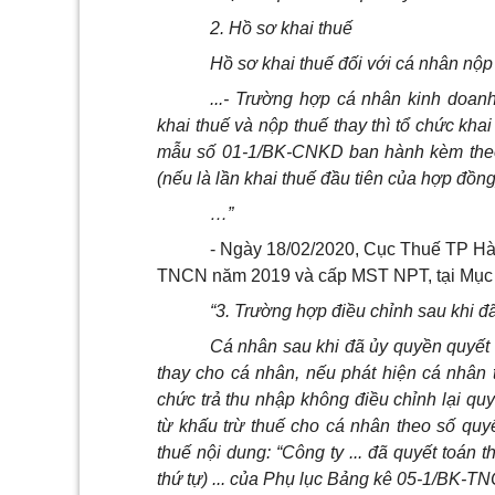
2. Hồ sơ khai thuế
Hồ sơ khai thuế
đối
với cá nhân nộp 
...- Trường hợp cá nhân k
i
nh doanh
khai thuế và nộp thuế thay thì tổ chức kh
mẫu s
ố
01-1/BK-CNKD ban hành kèm theo
(nếu là lần khai thuế đầu tiên của hợp đồng
…”
- Ngày 18/02/2020, Cục Thuế TP H
TNCN năm 2019 và cấp MST NPT, tại Mục I
“3. Trường hợp điều chỉnh sau kh
i
đã
Cá nhân sau kh
i
đã ủy quyền quyết t
thay cho cá nhân, nếu phát hiện cá nh
â
n 
chức trả thu nhập không
điều
chỉnh lại qu
từ khấu trừ thuế cho cá nhân theo s
ố
quyế
thuế nội dung: “C
ô
ng ty ... đã quyết toán
thứ tự) ... của Phụ lục Bảng kê 05-1/BK-T