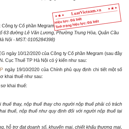
Hiệu lực: Đã biết
Tình trạng hiệu lực: Đã biết
:
Công ty Cổ phần Megram
, số 63 đường Lê Văn Lương, Phường Trung Hòa, Quận Cầu
Hà Nội - MST: 0105284398)
MEG ngày 10/12/2020 của Công ty Cổ phần Megram (sau đây
CN. Cục Thuế TP Hà Nội có ý kiến như sau:
CP
ngày 19/10/2020 của Chính phủ quy định chi tiết một số
sơ khai thuế như sau:
 sơ khai thuế:
ai thuế thay, nộp thuế thay cho
người
nộp thuế phải có trách
hai thuế, nộ
p
thuế như quy định đối với người nộp thuế tại
g, hỗ trợ đạt doanh s
ố
, khuy
ế
n mại, chiết khấu thương mại,