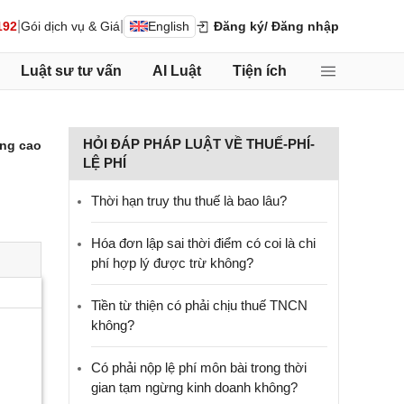
|
|
192
Gói dịch vụ & Giá
English
Đăng ký
/ Đăng nhập
Luật sư tư vấn
AI Luật
Tiện ích
HỎI ĐÁP PHÁP LUẬT VỀ THUẾ-PHÍ-
ng cao
LỆ PHÍ
Thời hạn truy thu thuế là bao lâu?
Hóa đơn lập sai thời điểm có coi là chi
phí hợp lý được trừ không?
Tiền từ thiện có phải chịu thuế TNCN
không?
Có phải nộp lệ phí môn bài trong thời
gian tạm ngừng kinh doanh không?