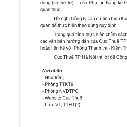
dòng (số thứ tự) ... của Phụ lục Bảng kê 
quan thuế.
Đề nghị Công ty căn cứ tình hình thực
quan để thực hiện theo đúng quy định.
Trong quá trình thực hiện chính sá
các v
ă
n bản hướng dẫn của Cục Thuế TP 
hoặc liên hệ với Phòng Thanh tra - Kiểm Tr
Cục Thuế TP Hà Nội trả lời để Công
Nơi nhận:
- Như
tr
ên;
- Phòng TTKT9;
- Phòng NVDTPC;
- Website
Cục Thuế;
- Lưu: VT,
TTHT(2).