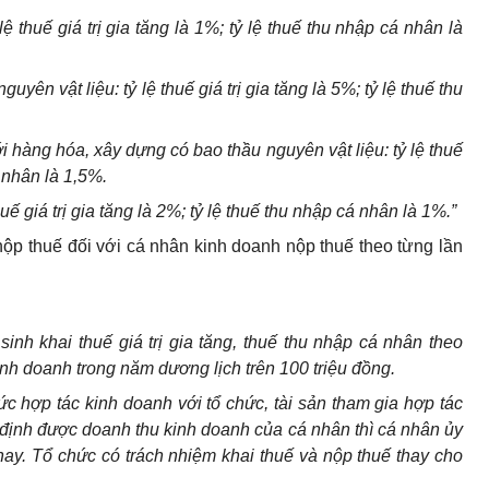
lệ thuế gi
á
trị gia tăng là 1%; tỷ lệ thuế thu nhập c
á
nhân là
yên vật liệu: tỷ lệ thuế giá trị gia tăng là 5%; tỷ lệ thuế thu
 hàng hóa, xây dựng có bao thầu nguyên vật liệu: tỷ lệ thuế
á
nhân là 1,5%.
uế giá trị gia tăng là 2%; tỷ lệ thuế thu nhập cá nhân là 1%.”
nộp thuế đối với cá nhân kinh doanh nộp thuế theo từng lần
 sinh khai thuế
giá trị
gia tăng, thuế thu nhập cá nhân theo
nh doanh trong năm dương lịch t
r
ên 100 triệu đồng.
c hợp tác kinh doanh với tổ chức, tài sản tham gia hợp tác
 định được doanh thu k
i
nh doanh của cá nhân thì cá nhân ủy
hay. Tổ chức có trách nhiệm khai thuế và nộp thuế thay cho